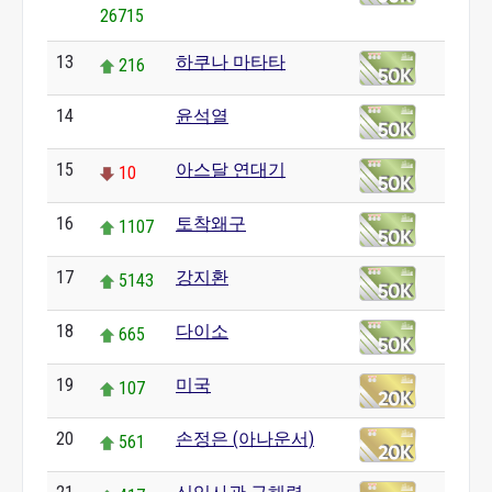
26715
13
하쿠나 마타타
216
14
윤석열
0
15
아스달 연대기
10
16
토착왜구
1107
17
강지환
5143
18
다이소
665
19
미국
107
20
손정은 (아나운서)
561