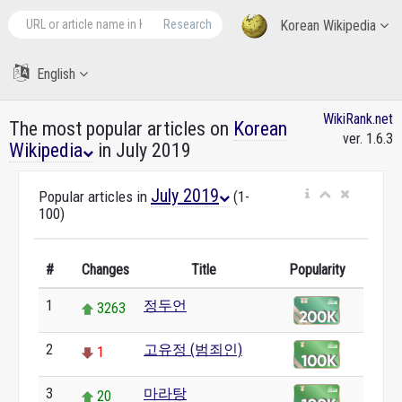
Research
Korean Wikipedia
English
WikiRank.net
The most popular articles on
Korean
ver. 1.6.3
Wikipedia
in July 2019
July 2019
Popular articles in
(1-
100)
#
Changes
Title
Popularity
1
정두언
3263
2
고유정 (범죄인)
1
3
마라탕
20