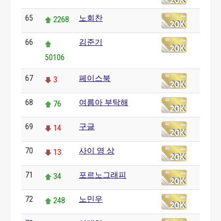
65
노회찬
2268
66
김준기
50106
67
페이스북
3
68
여름아 부탁해
76
69
구글
14
70
사이 영 상
13
71
포르노그래피
34
72
노민우
248