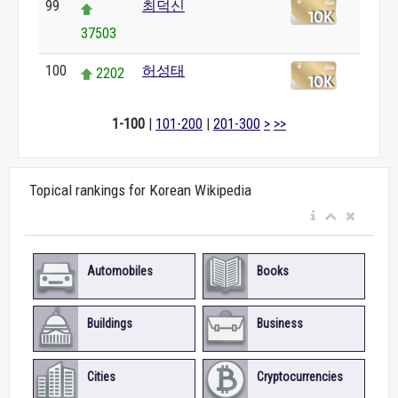
99
최덕신
37503
100
허성태
2202
1-100
|
101-200
|
201-300
>
>>
Topical rankings for Korean Wikipedia
Automobiles
Books
Buildings
Business
Cities
Cryptocurrencies