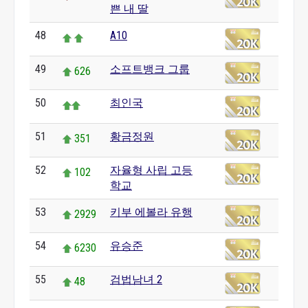
쁜 내 딸
48
A10
49
소프트뱅크 그룹
626
50
최인국
51
황금정원
351
52
자율형 사립 고등
102
학교
53
키부 에볼라 유행
2929
54
유승준
6230
55
검법남녀 2
48