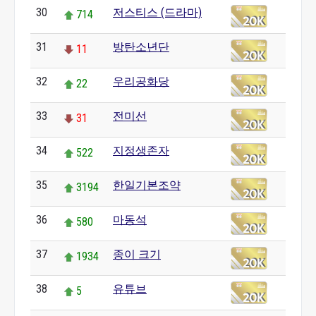
30
저스티스 (드라마)
714
31
방탄소년단
11
32
우리공화당
22
33
전미선
31
34
지정생존자
522
35
한일기본조약
3194
36
마동석
580
37
종이 크기
1934
38
유튜브
5