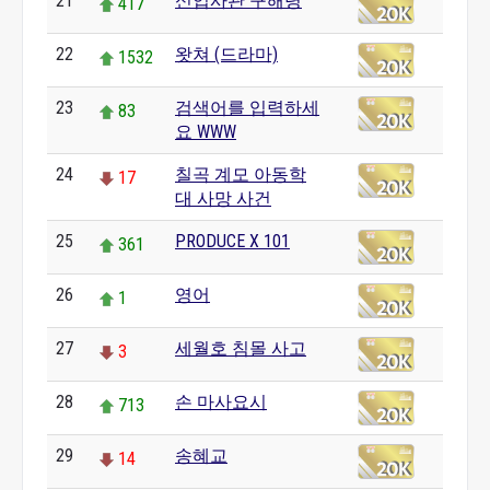
21
신입사관 구해령
417
22
왓쳐 (드라마)
1532
23
검색어를 입력하세
83
요 WWW
24
칠곡 계모 아동학
17
대 사망 사건
25
PRODUCE X 101
361
26
영어
1
27
세월호 침몰 사고
3
28
손 마사요시
713
29
송혜교
14