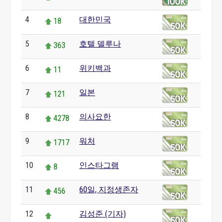
4
대한민국
18
5
호텔 델루나
363
6
위키백과
11
7
일본
121
8
의사요한
4278
9
워처
1717
10
인스타그램
8
11
60일, 지정생존자
456
12
김성준 (기자)