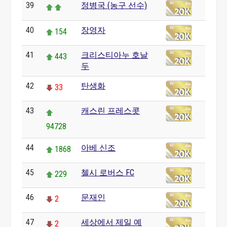
39
정병국 (농구 선수)
40
장영자
154
41
크리스티아누 호날
443
두
42
탄생화
33
43
캐스린 프레스콧
94728
44
아베 신조
1868
45
첼시 로버스 FC
229
46
문재인
2
47
세상에서 제일 예
2