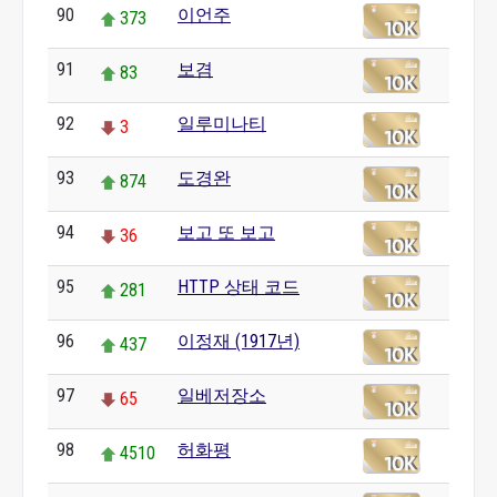
90
이언주
373
91
보겸
83
92
일루미나티
3
93
도경완
874
94
보고 또 보고
36
95
HTTP 상태 코드
281
96
이정재 (1917년)
437
97
일베저장소
65
98
허화평
4510