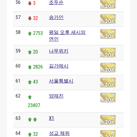
56
조두순
3
57
송가인
32
58
평일 오후 세시의
2753
연인
59
나무위키
20
60
길가메시
2826
61
서울특별시
43
62
양재진
23407
63
X1
64
성교 체위
32