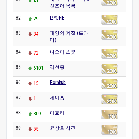
신조어 목록
82
IZ*ONE
29
83
태양의 계절 (드라
34
마)
84
나오미 스콧
72
85
김현종
6101
86
Pornhub
15
87
제이홉
1
88
이효리
809
89
윤창호 사건
55