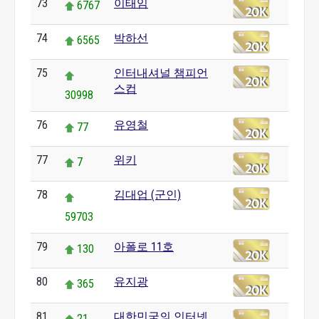
73
이태임
6767
74
박하선
6565
75
인터내셔널 챔피언
스컵
30998
76
유영철
77
77
위키
7
78
김대업 (군인)
59703
79
아폴로 11호
130
80
유지광
365
81
대한민국의 인터넷
21