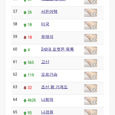
57
서든어택
26
58
미국
18
59
유재석
18
60
2세대 포켓몬 목록
4
61
고산
565
62
오르가슴
119
63
조선 왕 가계도
32
64
나희덕
4626
65
나경원
95