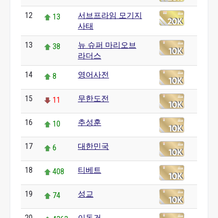
12
서브프라임 모기지
13
사태
13
뉴 슈퍼 마리오브
38
라더스
14
영어사전
8
15
무한도전
11
16
추성훈
10
17
대한민국
6
18
티베트
408
19
성교
74
20
이동건