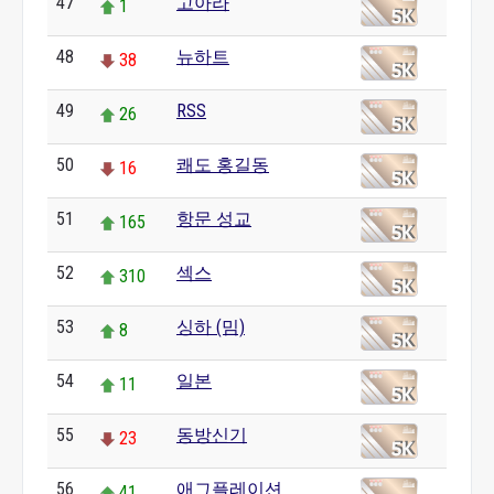
47
고아라
1
48
뉴하트
38
49
RSS
26
50
쾌도 홍길동
16
51
항문 성교
165
52
섹스
310
53
싱하 (밈)
8
54
일본
11
55
동방신기
23
56
애그플레이션
41