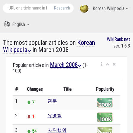
Research
Korean Wikipedia
English
WikiRank.net
The most popular articles on
Korean
ver. 1.6.3
Wikipedia
in March 2008
March 2008
Popular articles in
(1-
100)
#
Changes
Title
Popularity
1
관문
7
2
유영철
1
3
자위행위
54