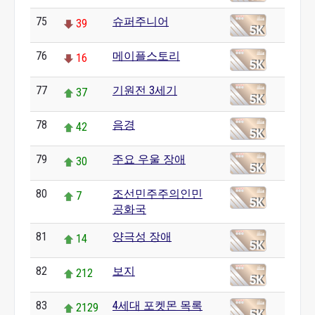
75
슈퍼주니어
39
76
메이플스토리
16
77
기원전 3세기
37
78
음경
42
79
주요 우울 장애
30
80
조선민주주의인민
7
공화국
81
양극성 장애
14
82
보지
212
83
4세대 포켓몬 목록
2129