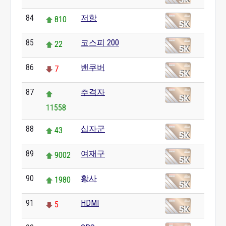
84
저항
810
85
코스피 200
22
86
밴쿠버
7
87
추격자
11558
88
십자군
43
89
여재구
9002
90
황사
1980
91
HDMI
5