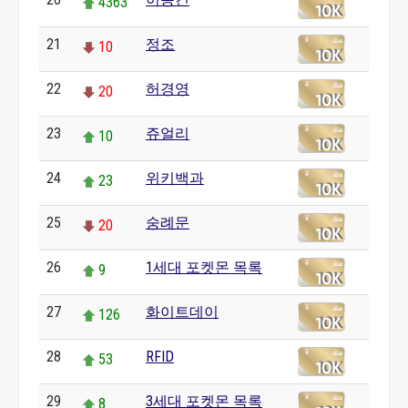
4363
21
정조
10
22
허경영
20
23
쥬얼리
10
24
위키백과
23
25
숭례문
20
26
1세대 포켓몬 목록
9
27
화이트데이
126
28
RFID
53
29
3세대 포켓몬 목록
8