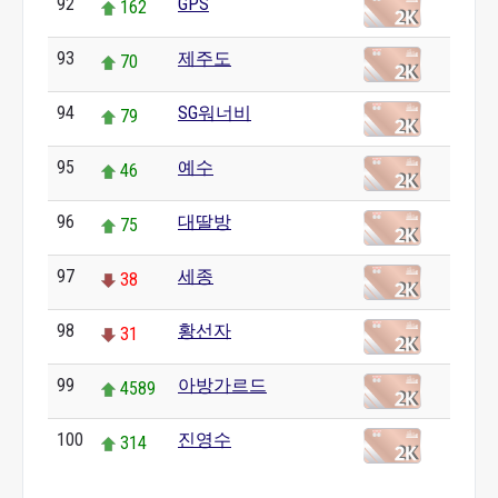
92
GPS
162
93
제주도
70
94
SG워너비
79
95
예수
46
96
대딸방
75
97
세종
38
98
황선자
31
99
아방가르드
4589
100
진영수
314