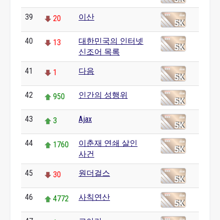
39
이산
20
40
대한민국의 인터넷
13
신조어 목록
41
다음
1
42
인간의 성행위
950
43
Ajax
3
44
이춘재 연쇄 살인
1760
사건
45
원더걸스
30
46
사칙연산
4772