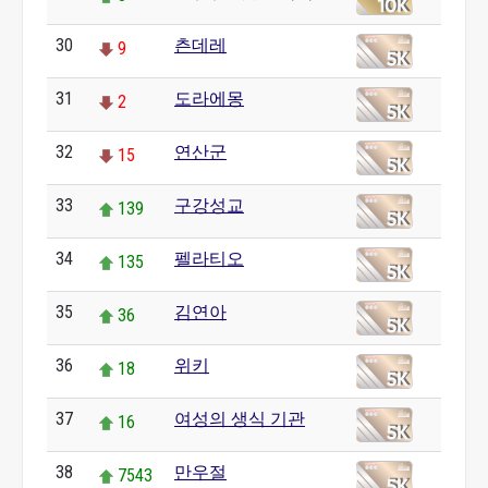
30
츤데레
9
31
도라에몽
2
32
연산군
15
33
구강성교
139
34
펠라티오
135
35
김연아
36
36
위키
18
37
여성의 생식 기관
16
38
만우절
7543