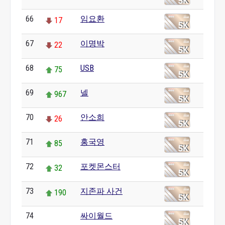
66
임요환
17
67
이명박
22
68
USB
75
69
넬
967
70
안소희
26
71
홍국영
85
72
포켓몬스터
32
73
지존파 사건
190
74
싸이월드
0