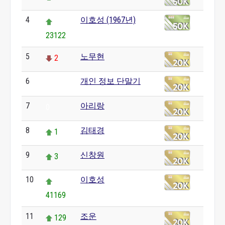
4
이호성 (1967년)
23122
5
노무현
2
6
개인 정보 단말기
0
7
아리랑
0
8
김태경
1
9
신창원
3
10
이호성
41169
11
조운
129