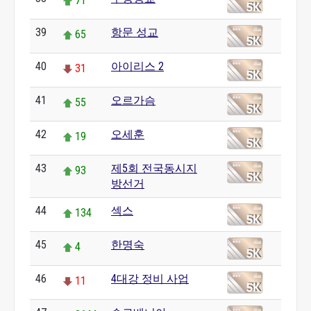
71
39
항문 성교
65
40
아이리스 2
31
41
오르가슴
55
42
오세훈
19
43
제5회 전국동시지
93
방선거
44
섹스
134
45
한명숙
4
46
4대강 정비 사업
11