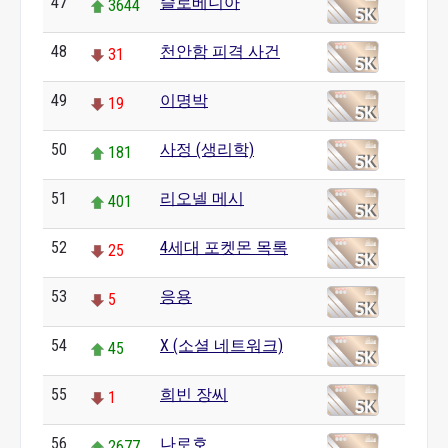
47
슬로베니아
3644
48
천안함 피격 사건
31
49
이명박
19
50
사정 (생리학)
181
51
리오넬 메시
401
52
4세대 포켓몬 목록
25
53
응용
5
54
X (소셜 네트워크)
45
55
희빈 장씨
1
56
나로호
2677