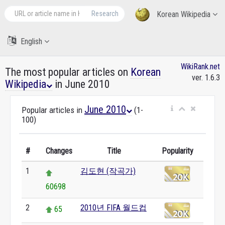
Research
Korean Wikipedia
English
WikiRank.net
The most popular articles on
Korean
ver. 1.6.3
Wikipedia
in June 2010
June 2010
Popular articles in
(1-
100)
#
Changes
Title
Popularity
1
김도현 (작곡가)
60698
2
2010년 FIFA 월드컵
65