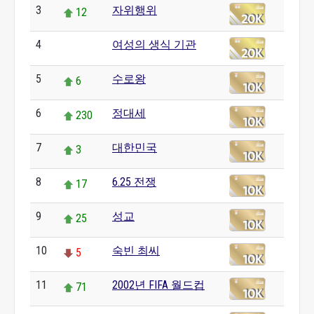
3
자위행위
12
4
여성의 생식 기관
0
5
수로왕
6
6
정대세
230
7
대한민국
3
8
6.25 전쟁
17
9
성교
25
10
숙빈 최씨
5
11
2002년 FIFA 월드컵
71