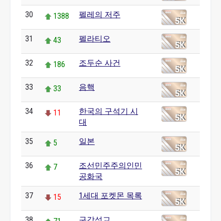
30
펠레의 저주
1388
31
펠라티오
43
32
조두순 사건
186
33
음핵
33
34
한국의 구석기 시
11
대
35
일본
5
36
조선민주주의인민
7
공화국
37
1세대 포켓몬 목록
15
38
구강성교