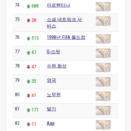
74
아르헨티나
688
75
소셜 네트워크 서
28
비스
76
1998년 FIFA 월드컵
513
77
G-스팟
47
78
수원 화성
47
79
영국
35
80
노무현
41
81
발기
171
82
Ajax
11