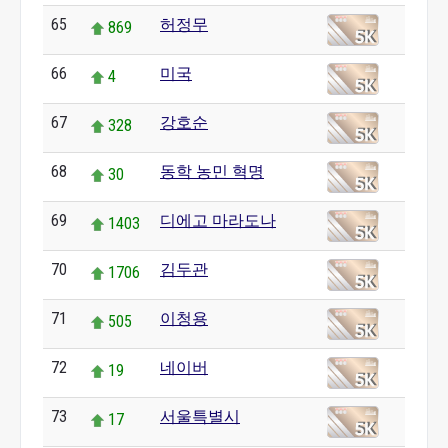
65
허정무
869
66
미국
4
67
강호순
328
68
동학 농민 혁명
30
69
디에고 마라도나
1403
70
김두관
1706
71
이청용
505
72
네이버
19
73
서울특별시
17