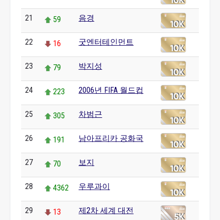
21
음경
59
22
굿엔터테인먼트
16
23
박지성
79
24
2006년 FIFA 월드컵
223
25
차범근
305
26
남아프리카 공화국
191
27
보지
70
28
우루과이
4362
29
제2차 세계 대전
13