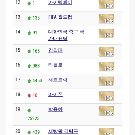
12
아이템베이
1
13
FIFA 월드컵
135
14
대한민국 축구 국
91
가대표팀
15
김길태
165
16
타블로
988
17
해트트릭
4453
18
아이폰
10
19
박용하
25225
20
제빵왕 김탁구
439