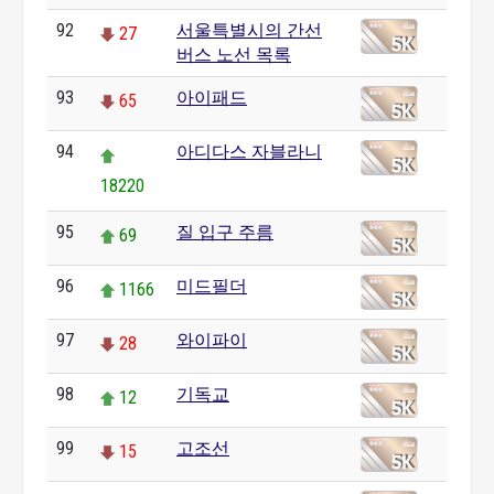
92
서울특별시의 간선
27
버스 노선 목록
93
아이패드
65
94
아디다스 자블라니
18220
95
질 입구 주름
69
96
미드필더
1166
97
와이파이
28
98
기독교
12
99
고조선
15