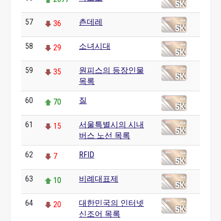
57
츤데레
36
58
소녀시대
29
59
원피스의 등장인물
35
목록
60
질
70
61
서울특별시의 시내
15
버스 노선 목록
62
RFID
7
63
비례대표제
10
64
대한민국의 인터넷
20
신조어 목록