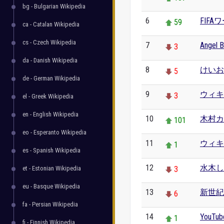
bg - Bulgarian Wikipedia
6
FIF
59
ca - Catalan Wikipedia
cs - Czech Wikipedia
7
Angel B
3
da - Danish Wikipedia
8
けいお
5
de - German Wikipedia
9
ウィキ
3
el - Greek Wikipedia
en - English Wikipedia
10
木村カ
101
eo - Esperanto Wikipedia
11
ウィキ
1
es - Spanish Wikipedia
12
水木し
et - Estonian Wikipedia
3
eu - Basque Wikipedia
13
新世紀
6
fa - Persian Wikipedia
14
YouTub
1
fi - Finnish Wikipedia