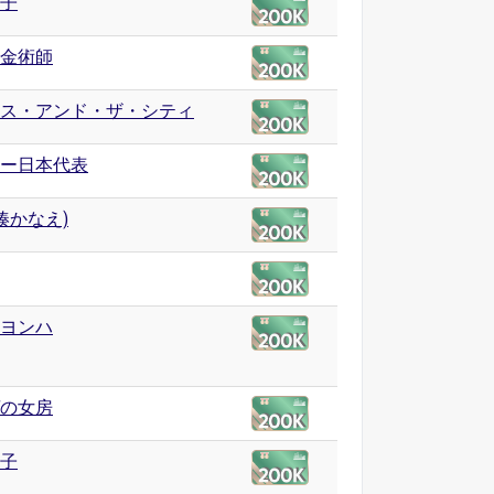
子
金術師
ス・アンド・ザ・シティ
ー日本代表
(湊かなえ)
ヨンハ
の女房
子