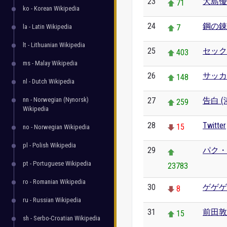
23
大島優
71
ko - Korean Wikipedia
24
鋼の錬
la - Latin Wikipedia
7
lt - Lithuanian Wikipedia
25
セック
403
ms - Malay Wikipedia
26
サッカ
148
nl - Dutch Wikipedia
nn - Norwegian (Nynorsk)
27
告白 
259
Wikipedia
28
Twitter
15
no - Norwegian Wikipedia
pl - Polish Wikipedia
29
パク・
pt - Portuguese Wikipedia
23783
ro - Romanian Wikipedia
30
ゲゲゲ
8
ru - Russian Wikipedia
31
前田敦
15
sh - Serbo-Croatian Wikipedia