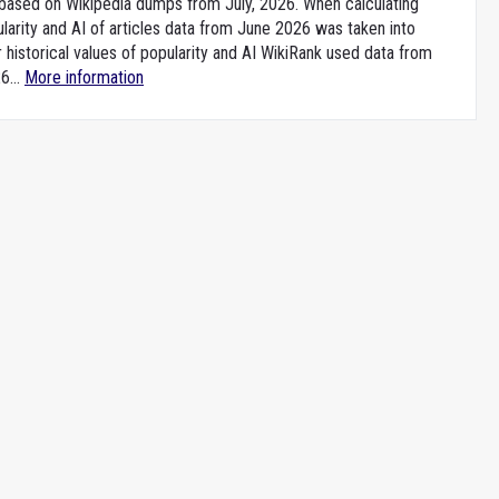
e based on Wikipedia dumps from July, 2026. When calculating
larity and AI of articles data from June 2026 was taken into
 historical values of popularity and AI WikiRank used data from
6...
More information