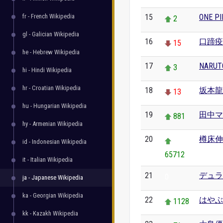
fr - French Wikipedia
15
ONE PI
2
gl - Galician Wikipedia
16
口蹄疫
15
he - Hebrew Wikipedia
17
NARU
3
hi - Hindi Wikipedia
hr - Croatian Wikipedia
18
坂本龍
13
hu - Hungarian Wikipedia
19
田中マ
881
hy - Armenian Wikipedia
20
樽床伸
id - Indonesian Wikipedia
65712
it - Italian Wikipedia
21
デュラ
0
ja - Japanese Wikipedia
ka - Georgian Wikipedia
22
はやぶ
1128
kk - Kazakh Wikipedia