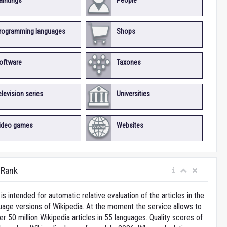
aintings
People
rogramming languages
Shops
oftware
Taxones
elevision series
Universities
ideo games
Websites
iRank
is intended for automatic relative evaluation of the articles in the
uage versions of Wikipedia. At the moment the service allows to
 50 million Wikipedia articles in 55 languages. Quality scores of