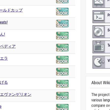
P
Aワールドカップ
P
eats!
S
ん!
T
ペディア
エラ
V
げる
About Wik
エヴァンゲリオン
The project 
various lang
compare over
e