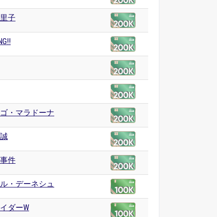
里子
G!!
ゴ・マラドーナ
誠
事件
ル・デーネシュ
イダーW