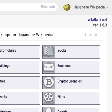
Research
Japanese Wikipedia
WikiRank.net
ver. 1.6.3
nkings for Japanese Wikipedia
utomobiles
Books
uildings
Business
ities
Cryptocurrencies
vents
Films