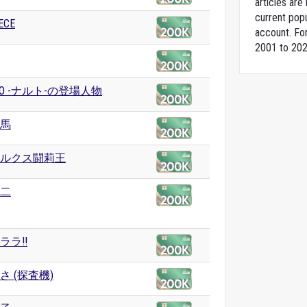
articles ar
current popu
ECE
account. For
2001 to 202
TO -ナルト-の登場人物
馬
ルクス闘莉王
二
ララ!!
さ (探査機)