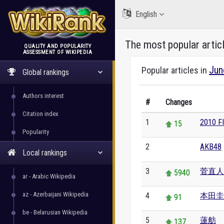
English
The most popular artic
QUALITY AND POPULARITY
ASSESSMENT OF WIKIPEDIA
WikiRank
Jun
Popular articles in
Global rankings
Authors interest
#
Changes
Citation index
1
2010
15
Popularity
2
AKB48
0
Local rankings
3
菅直人
5940
ar - Arabic Wikipedia
az - Azerbaijani Wikipedia
4
本田圭
91
be - Belarusian Wikipedia
5
蓮舫
137