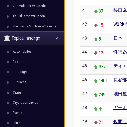
vo - Volapük Wikipedia
41
篠田麻
37
zh - Chinese Wikipedia
42
WORKIN
15
zhminnan - Min Nan Wikipedia
Topical rankings
43
日本
8
Automobiles
44
性行為
12
Books
45
ディエ
977
Buildings
46
長谷部
1401
Business
Cities
47
池田屋
249
Cryptocurrencies
48
ガーボ
Events
49
仮面ラ
21
Films