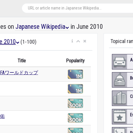
les on
Japanese Wikipedia
in June 2010
e 2010
Topical ra
(1-100)
A
Title
Popularity
 FIFAワールドカップ
B
C
E
佑