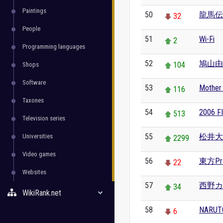
Paintings
50
龍馬伝
32
People
51
Wi-Fi
2
Programming languages
52
鳩山由
104
Shops
Software
53
Moth
116
Taxones
54
2006
513
Television series
55
松井大
Universities
2299
Video games
56
東方Pro
22
Websites
57
西野カ
34
WikiRank.net
58
NARU
6