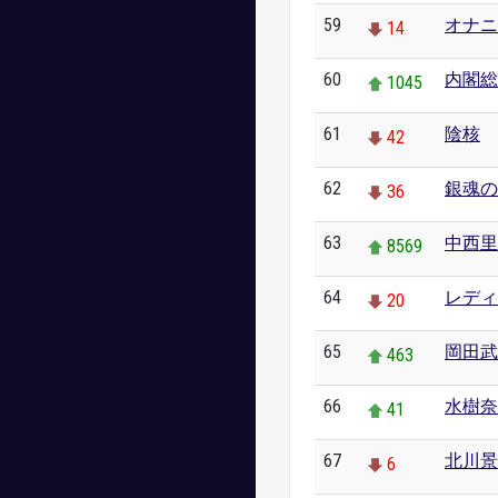
59
オナニ
14
60
内閣総
1045
61
陰核
42
62
銀魂の
36
63
中西里
8569
64
レディ
20
65
岡田武
463
66
水樹奈
41
67
北川景
6