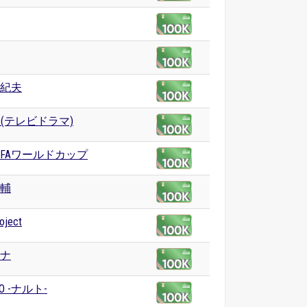
紀夫
er (テレビドラマ)
 FIFAワールドカップ
輔
ject
ナ
TO -ナルト-