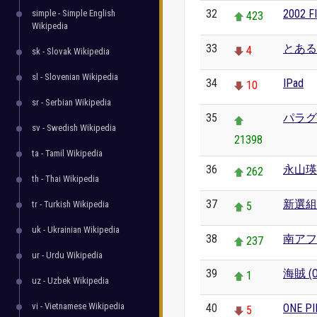
32
2002
simple - Simple English
423
Wikipedia
33
とある
4
sk - Slovak Wikipedia
sl - Slovenian Wikipedia
34
IPad
10
sr - Serbian Wikipedia
35
パラグ
sv - Swedish Wikipedia
21398
ta - Tamil Wikipedia
36
永山瑛
262
th - Thai Wikipedia
37
新選組
tr - Turkish Wikipedia
5
uk - Ukrainian Wikipedia
38
南アフ
237
ur - Urdu Wikipedia
39
海賊 (O
1
uz - Uzbek Wikipedia
vi - Vietnamese Wikipedia
40
ONE 
5