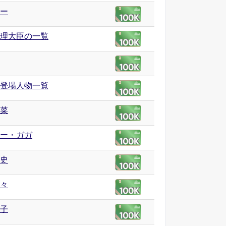
ー
理大臣の一覧
登場人物一覧
菜
ー・ガガ
史
々
子