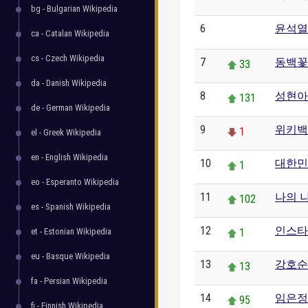
bg - Bulgarian Wikipedia
6
윤석열
0
ca - Catalan Wikipedia
cs - Czech Wikipedia
7
동백꽃
33
da - Danish Wikipedia
8
성현아
131
de - German Wikipedia
9
위키백
1
el - Greek Wikipedia
en - English Wikipedia
10
대한민
1
eo - Esperanto Wikipedia
11
나의 
102
es - Spanish Wikipedia
12
인스타
et - Estonian Wikipedia
1
eu - Basque Wikipedia
13
강호순
13
fa - Persian Wikipedia
14
임은정
95
fi - Finnish Wikipedia