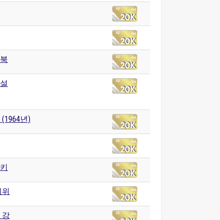
북
설
(1964년)
키
체위
 강