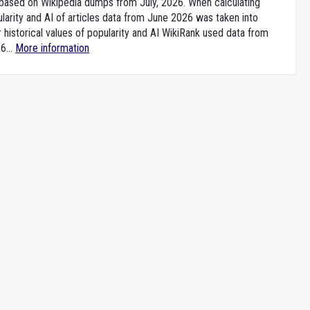
e based on Wikipedia dumps from July, 2026. When calculating
larity and AI of articles data from June 2026 was taken into
 historical values of popularity and AI WikiRank used data from
6...
More information