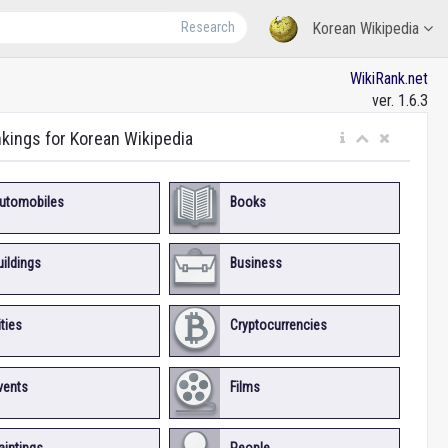
Research
Korean Wikipedia
WikiRank.net
ver. 1.6.3
nkings for Korean Wikipedia
utomobiles
Books
uildings
Business
ities
Cryptocurrencies
vents
Films