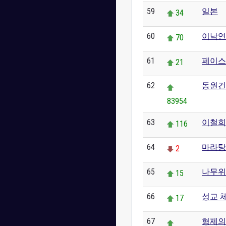
59
일본
34
60
이낙연
70
61
페이스
21
62
동원건
83954
63
이철희 
116
64
마라탕
2
65
나무위
15
66
성교 
17
67
형제의