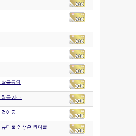
 탑골공원
 침몰 사고
 걸어요
 뷰티풀 인생은 원더풀