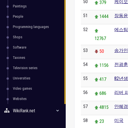
50
케이오
379
Paintings
51
장동윤
1444
People
Programming languages
52
에스팀
Shops
12767
Software
53
송가인
50
Taxones
54
전광훈
1156
Television series
55
82년
Universities
417
Video games
56
리버 
686
Websites
57
안혜경
4815
WikiRank.net
58
미국
23