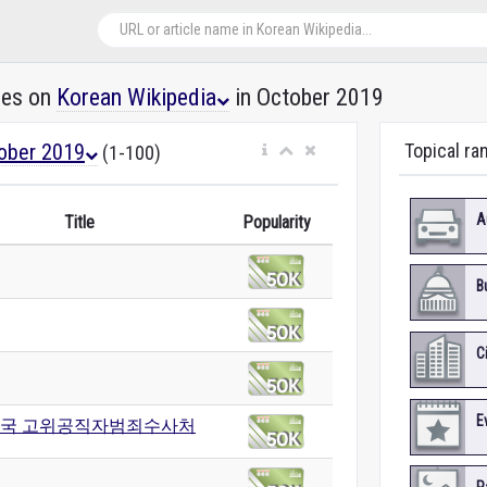
les on
Korean Wikipedia
in October 2019
ober 2019
Topical ra
(1-100)
A
Title
Popularity
B
C
E
국 고위공직자범죄수사처