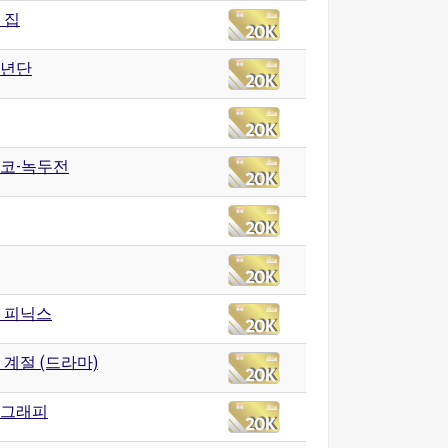
 집
년단
코-녹두전
 피닉스
 계절 (드라마)
그래피