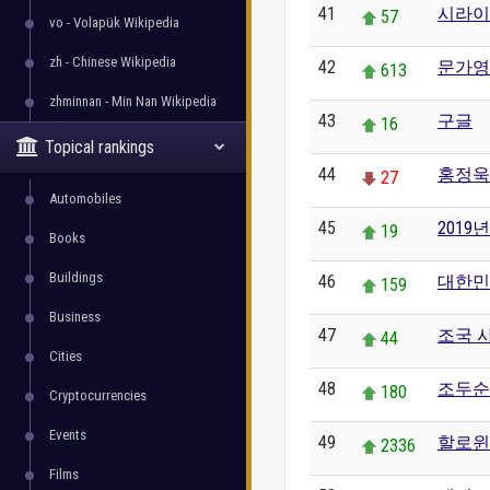
41
시라이
57
vo - Volapük Wikipedia
zh - Chinese Wikipedia
42
문가영
613
zhminnan - Min Nan Wikipedia
43
구글
16
Topical rankings
44
홍정욱
27
Automobiles
45
2019
19
Books
Buildings
46
대한민
159
Business
47
조국 
44
Cities
48
조두순
180
Cryptocurrencies
Events
49
할로윈
2336
Films