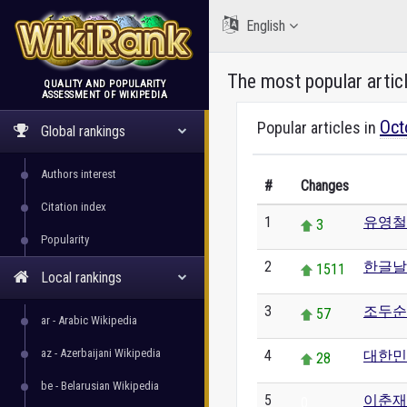
English
The most popular artic
QUALITY AND POPULARITY
ASSESSMENT OF WIKIPEDIA
WikiRank
Oct
Popular articles in
Global rankings
Authors interest
#
Changes
Citation index
1
유영철
3
Popularity
2
한글날
1511
Local rankings
3
조두순
57
ar - Arabic Wikipedia
az - Azerbaijani Wikipedia
4
대한민
28
be - Belarusian Wikipedia
5
이춘재
0