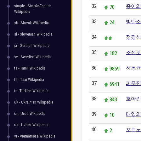
32
종이의
simple - Simple English
70
Wikipedia
33
방탄소
24
sk - Slovak Wikipedia
sl - Slovenian Wikipedia
34
정경심
sr - Serbian Wikipedia
35
조선로
182
sv - Swedish Wikipedia
36
하동균
ta - Tamil Wikipedia
9859
th - Thai Wikipedia
37
피우진
6941
tr - Turkish Wikipedia
38
호아킨
843
uk - Ukrainian Wikipedia
ur - Urdu Wikipedia
39
태양의
10
uz - Uzbek Wikipedia
40
포르노
2
vi - Vietnamese Wikipedia