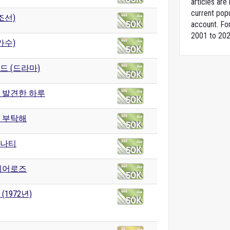
articles ar
current popu
조선)
account. For
2001 to 202
가수)
드 (드라마)
 발견한 하루
 부탁해
나티
히어로즈
(1972년)