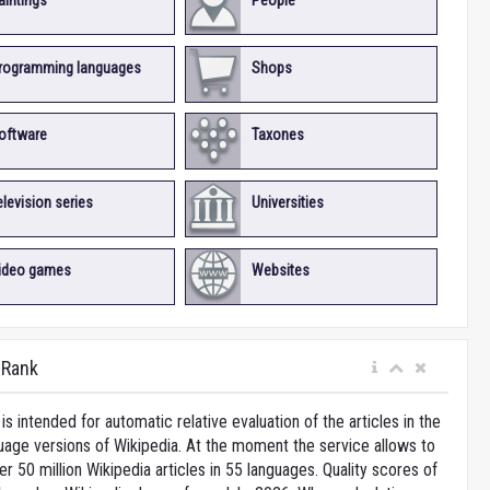
aintings
People
rogramming languages
Shops
oftware
Taxones
elevision series
Universities
ideo games
Websites
iRank
is intended for automatic relative evaluation of the articles in the
uage versions of Wikipedia. At the moment the service allows to
 50 million Wikipedia articles in 55 languages. Quality scores of