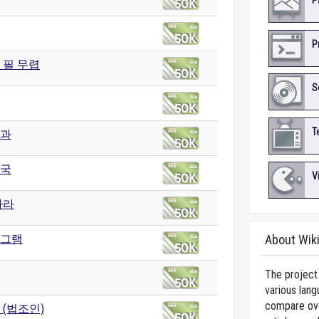
P
P
 필 무렵
S
T
과
국
V
나라
그램
About Wik
The project 
various lang
compare over
 (법조인)