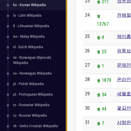
23
정두영
211
ko - Korean Wikipedia
24
전해철
la - Latin Wikipedia
13767
lt - Lithuanian Wikipedia
25
제이홉
ms - Malay Wikipedia
4
nl - Dutch Wikipedia
26
유튜브
25
nn - Norwegian (Nynorsk)
Wikipedia
27
문재인
1
no - Norwegian Wikipedia
28
온라인
1879
pl - Polish Wikipedia
29
세월호
34
pt - Portuguese Wikipedia
ro - Romanian Wikipedia
30
꽃길만
44
ru - Russian Wikipedia
31
사랑은
7
sh - Serbo-Croatian Wikipedia