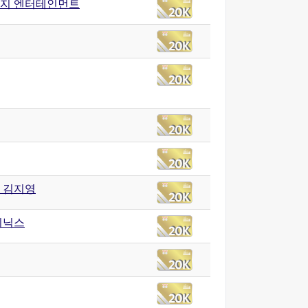
지 엔터테인먼트
생 김지영
피닉스