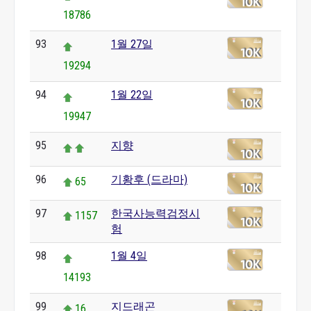
18786
93
1월 27일
19294
94
1월 22일
19947
95
지향
96
기황후 (드라마)
65
97
한국사능력검정시
1157
험
98
1월 4일
14193
99
지드래곤
16