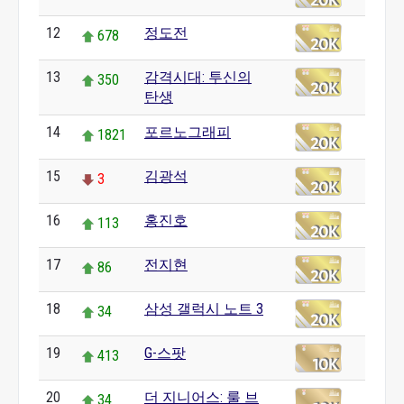
12
정도전
678
13
감격시대: 투신의
350
탄생
14
포르노그래피
1821
15
김광석
3
16
홍진호
113
17
전지현
86
18
삼성 갤럭시 노트 3
34
19
G-스팟
413
20
더 지니어스: 룰 브
34