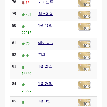
78
카카오톡
36
79
걸스데이
421
80
1월 16일
22915
81
에이핑크
70
82
전체
83
1월 26일
15529
84
1월 24일
20927
85
1월 3일