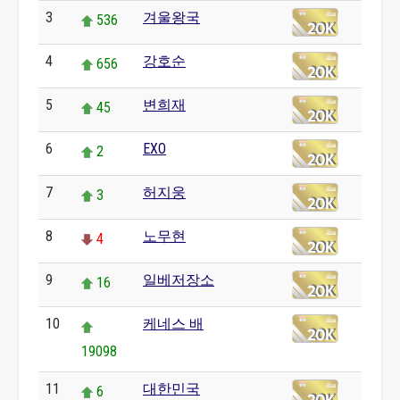
3
겨울왕국
536
4
강호순
656
5
변희재
45
6
EXO
2
7
허지웅
3
8
노무현
4
9
일베저장소
16
10
케네스 배
19098
11
대한민국
6