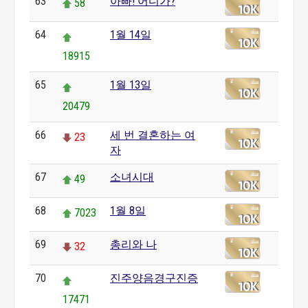
63
아빠! 어디가?
58
64
1월 14일
18915
65
1월 13일
20479
66
세 번 결혼하는 여
23
자
67
소녀시대
49
68
1월 8일
7023
69
총리와 나
32
70
진주양음경구진증
17471