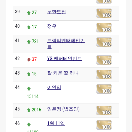
39
무한도전
27
40
정우
17
41
드림티엔터테인먼
721
트
42
YG 엔터테인먼트
37
43
잘 키운 딸 하나
15
44
이인임
15114
45
임은정 (법조인)
2016
46
1월 11일