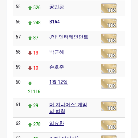
55
공민왕
526
56
B1A4
248
57
JYP 엔터테인먼트
87
58
박근혜
13
59
손호준
10
60
1월 12일
21116
61
더 지니어스: 게임
29
의 법칙
62
임요환
278