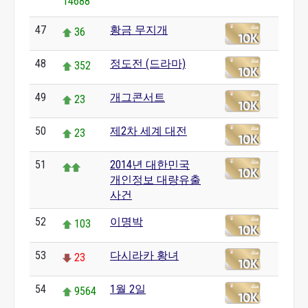
14688
47
황금 무지개
36
48
정도전 (드라마)
352
49
개그콘서트
23
50
제2차 세계 대전
23
51
2014년 대한민국
개인정보 대량유출
사건
52
이명박
103
53
다시라카 황녀
23
54
1월 2일
9564