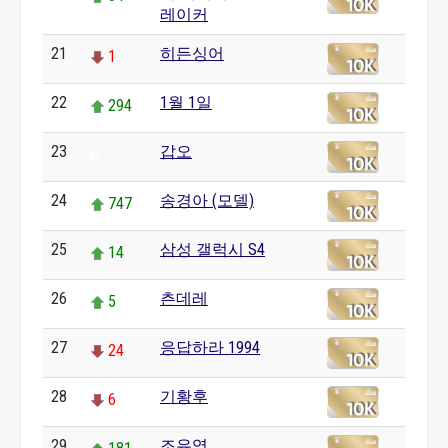
레이커
21
히든싱어
1
22
1월 1일
294
23
갑오
0
24
송경아 (모델)
747
25
삼성 갤럭시 S4
14
26
츤데레
5
27
응답하라 1994
24
28
기황후
6
29
조유영