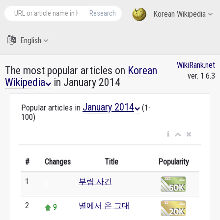
Research
Korean Wikipedia
English
WikiRank.net
The most popular articles on
Korean
ver. 1.6.3
Wikipedia
in January 2014
January 2014
Popular articles in
(1-
100)
#
Changes
Title
Popularity
1
부림 사건
0
2
별에서 온 그대
9