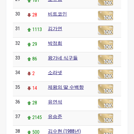
181
30
비트코인
28
31
김가연
1113
32
박정희
29
33
왕가네 식구들
86
34
소라넷
2
35
제왕의 딸 수백향
14
36
유연석
28
37
유승준
2145
38
김수현 (1988년)
500