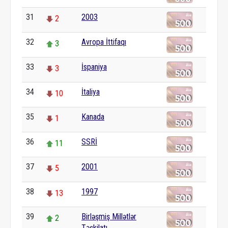
31
2003
2
32
Avropa İttifaqı
3
33
İspaniya
3
34
İtaliya
10
35
Kanada
1
36
SSRİ
11
37
2001
5
38
1997
13
39
Birləşmiş Millətlər
2
Təşkilatı