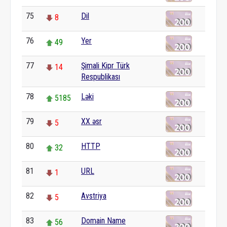
75
Dil
8
76
Yer
49
77
Şimali Kipr Türk
14
Respublikası
78
Ləki
5185
79
XX əsr
5
80
HTTP
32
81
URL
1
82
Avstriya
5
83
Domain Name
56