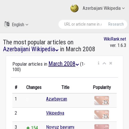
Azerbaijani Wikipedia
English
Research
WikiRank.net
The most popular articles on
ver. 1.6.3
Azerbaijani Wikipedia
in March 2008
March 2008
Popular articles in
(1-
100)
#
Changes
Title
Popularity
1
Azərbaycan
0
2
Vikipediya
0
3
Novruz bayramı
154