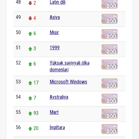
48
Latın dili
2
49
Asiya
4
50
Misir
6
51
1999
3
52
Yüksək səviyyəli ölkə
6
domenləri
53
Microsoft Windows
17
54
Avstraliya
7
55
Mart
93
56
İngiltərə
20