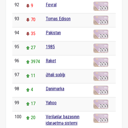
92
Fevral
9
93
Tomas Edison
70
94
Pakistan
35
95
1985
27
96
Raket
3974
97
Əhali sıxlığı
11
98
Danimarka
4
99
Yahoo
17
100
Verilənlər bazasının
20
idarəetmə sistemi