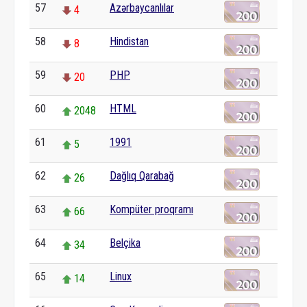
57
Azərbaycanlılar
4
58
Hindistan
8
59
PHP
20
60
HTML
2048
61
1991
5
62
Dağlıq Qarabağ
26
63
Kompüter proqramı
66
64
Belçika
34
65
Linux
14