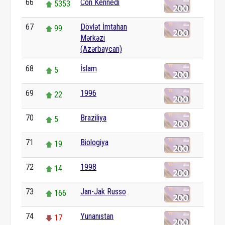
66
Con Kennedi
5353
67
Dövlət İmtahan
99
Mərkəzi
(Azərbaycan)
68
İslam
5
69
1996
22
70
Braziliya
5
71
Biologiya
19
72
1998
14
73
Jan-Jak Russo
166
74
Yunanıstan
17