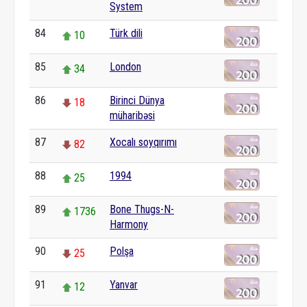
System
84
Türk dili
10
85
London
34
86
Birinci Dünya
18
müharibəsi
87
Xocalı soyqırımı
82
88
1994
25
89
Bone Thugs-N-
1736
Harmony
90
Polşa
25
91
Yanvar
12