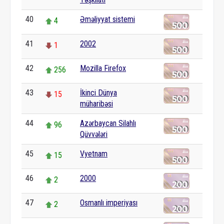
40
Əməliyyat sistemi
4
41
2002
1
42
Mozilla Firefox
256
43
İkinci Dünya
15
müharibəsi
44
Azərbaycan Silahlı
96
Qüvvələri
45
Vyetnam
15
46
2000
2
47
Osmanlı imperiyası
2