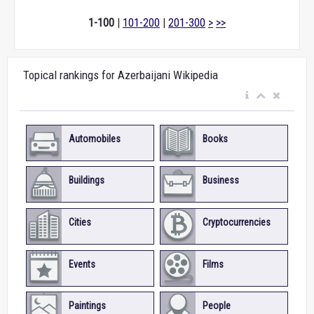
1-100
|
101-200
|
201-300
>
>>
Topical rankings for Azerbaijani Wikipedia
Automobiles
Books
Buildings
Business
Cities
Cryptocurrencies
Events
Films
Paintings
People