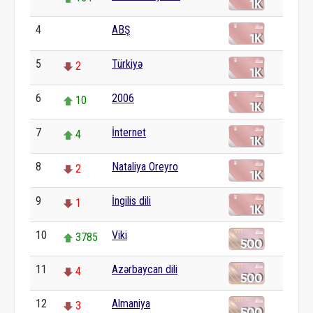
4
ABŞ
0
5
Türkiyə
2
6
2006
10
7
İnternet
4
8
Nataliya Oreyro
2
9
İngilis dili
1
10
Viki
3785
11
Azərbaycan dili
4
12
Almaniya
3