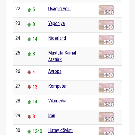
22
Uşaqlıq yolu
5
23
Yaponiya
8
24
Niderland
14
25
Mustafa Kamal
8
Atatürk
26
Avropa
4
27
Kompüter
13
28
Vikimedia
14
29
İran
8
30
Hatay dövləti
1240