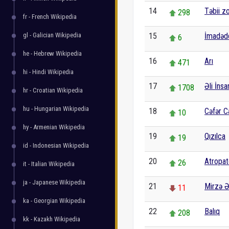
14
Təbii z
298
fr - French Wikipedia
gl - Galician Wikipedia
15
İmadəd
6
he - Hebrew Wikipedia
16
Arı
471
hi - Hindi Wikipedia
17
Əli İns
1708
hr - Croatian Wikipedia
hu - Hungarian Wikipedia
18
Cəfər C
10
hy - Armenian Wikipedia
19
Qızılca
19
id - Indonesian Wikipedia
20
Atropa
26
it - Italian Wikipedia
ja - Japanese Wikipedia
21
Mirzə Ə
11
ka - Georgian Wikipedia
22
Balıq
208
kk - Kazakh Wikipedia