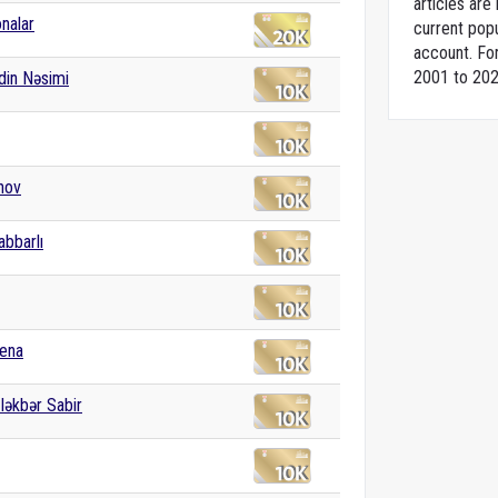
articles ar
onalar
current popu
account. For
2001 to 202
din Nəsimi
anov
abbarlı
tena
ləkbər Sabir