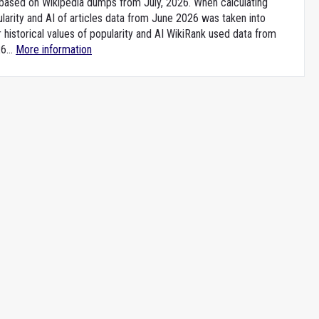
e based on Wikipedia dumps from July, 2026. When calculating
larity and AI of articles data from June 2026 was taken into
 historical values of popularity and AI WikiRank used data from
6...
More information