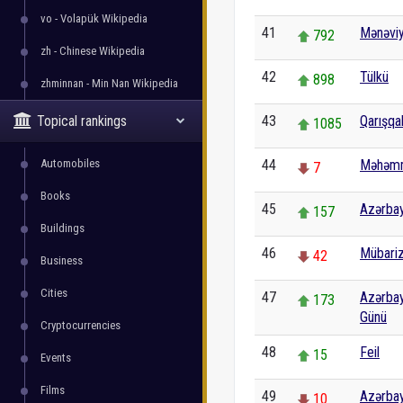
vo - Volapük Wikipedia
41
Mənəvi
792
zh - Chinese Wikipedia
42
Tülkü
898
zhminnan - Min Nan Wikipedia
Topical rankings
43
Qarışqa
1085
Automobiles
44
Məhəmm
7
Books
45
Azərbay
157
Buildings
46
Mübariz
42
Business
Cities
47
Azərbay
173
Günü
Cryptocurrencies
48
Feil
15
Events
Films
49
Azərbay
10