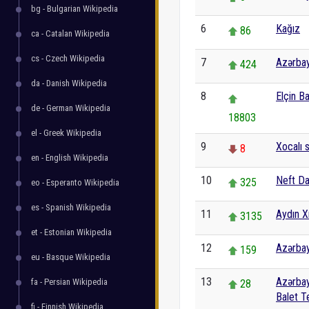
bg - Bulgarian Wikipedia
6
Kağız
86
ca - Catalan Wikipedia
cs - Czech Wikipedia
7
Azərba
424
da - Danish Wikipedia
8
Elçin B
de - German Wikipedia
18803
el - Greek Wikipedia
9
Xocalı 
8
en - English Wikipedia
10
Neft Da
325
eo - Esperanto Wikipedia
es - Spanish Wikipedia
11
Aydın Xı
3135
et - Estonian Wikipedia
12
Azərbay
159
eu - Basque Wikipedia
13
Azərba
fa - Persian Wikipedia
28
Balet Te
fi - Finnish Wikipedia