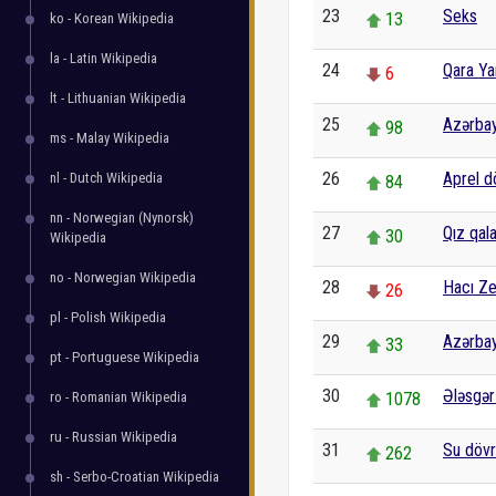
23
Seks
13
ko - Korean Wikipedia
la - Latin Wikipedia
24
Qara Ya
6
lt - Lithuanian Wikipedia
25
Azərbay
98
ms - Malay Wikipedia
26
Aprel d
nl - Dutch Wikipedia
84
nn - Norwegian (Nynorsk)
27
Qız qala
30
Wikipedia
no - Norwegian Wikipedia
28
Hacı Ze
26
pl - Polish Wikipedia
29
Azərbay
33
pt - Portuguese Wikipedia
30
Ələsgər
ro - Romanian Wikipedia
1078
ru - Russian Wikipedia
31
Su dövr
262
sh - Serbo-Croatian Wikipedia