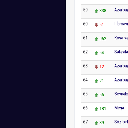
59
Azərbay
338
60
I İsmayı
51
61
Kosa və
962
62
Səfəvilə
54
63
Azərbay
12
64
Azərbay
21
65
Beynəlxa
55
66
Meşə
181
67
Söz bir
89