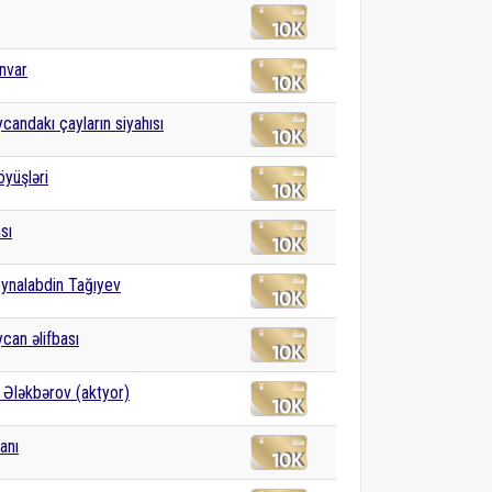
nvar
candakı çayların siyahısı
öyüşləri
sı
ynalabdin Tağıyev
can əlifbası
 Ələkbərov (aktyor)
anı