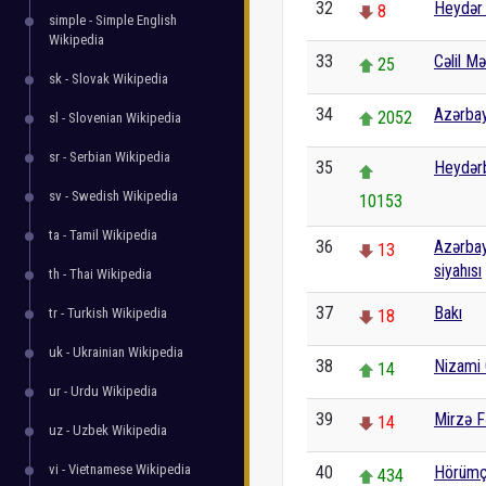
32
Heydər 
8
simple - Simple English
Wikipedia
33
Cəlil 
25
sk - Slovak Wikipedia
34
Azərbay
2052
sl - Slovenian Wikipedia
sr - Serbian Wikipedia
35
Heydər
sv - Swedish Wikipedia
10153
ta - Tamil Wikipedia
36
Azərbay
13
siyahısı
th - Thai Wikipedia
37
Bakı
tr - Turkish Wikipedia
18
uk - Ukrainian Wikipedia
38
Nizami 
14
ur - Urdu Wikipedia
39
Mirzə F
14
uz - Uzbek Wikipedia
vi - Vietnamese Wikipedia
40
Hörümç
434