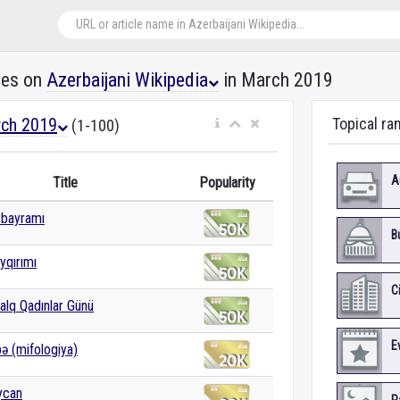
les on
Azerbaijani Wikipedia
in March 2019
ch 2019
Topical ra
(1-100)
A
Title
Popularity
 bayramı
B
yqırımı
C
alq Qadınlar Günü
E
ə (mifologiya)
ycan