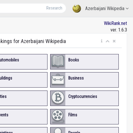
Research
Azerbaijani Wikipedia
WikiRank.net
ver. 1.6.3
nkings for Azerbaijani Wikipedia
utomobiles
Books
uildings
Business
ities
Cryptocurrencies
vents
Films