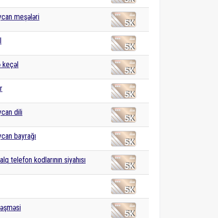
can meşələri
l
 keçəl
r
can dili
can bayrağı
lq telefon kodlarının siyahısı
ləşməsi