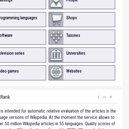
aintings
People
rogramming languages
Shops
oftware
Taxones
elevision series
Universities
ideo games
Websites
iRank
is intended for automatic relative evaluation of the articles in the
uage versions of Wikipedia. At the moment the service allows to
 50 million Wikipedia articles in 55 languages. Quality scores of