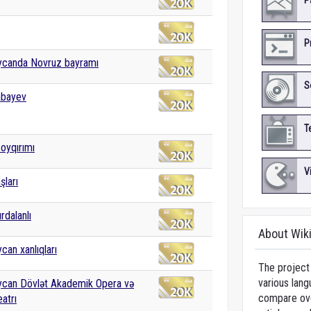
P
P
ycanda Novruz bayramı
S
abayev
T
soyqırımı
V
şları
rdalanlı
About Wik
can xanlıqları
The project 
various lang
ycan Dövlət Akademik Opera və
compare over
atrı