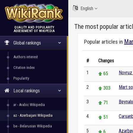
English
The most popular artic
QUALITY AND POPULARITY
ASSESSMENT OF WIKIPEDIA
WikiRank
Mar
Popular articles in
Global rankings
Authors interest
#
Changes
Citation index
1
Novruz
65
Popularity
2
Mart so
303
Local rankings
3
Beynəlx
71
ar - Arabic Wikipedia
az - Azerbaijani Wikipedia
4
Çərşənb
51
be - Belarusian Wikipedia
5
Azərba
6