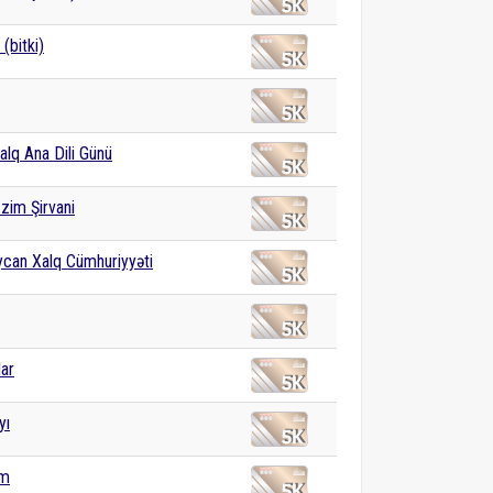
(bitki)
alq Ana Dili Günü
zim Şirvani
can Xalq Cümhuriyyəti
ar
yı
om