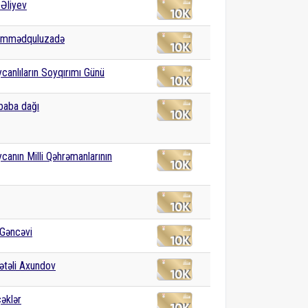
Əliyev
Məmmədquluzadə
canlıların Soyqırımı Günü
baba dağı
canın Milli Qəhrəmanlarının
Gəncəvi
ətəli Axundov
əklər