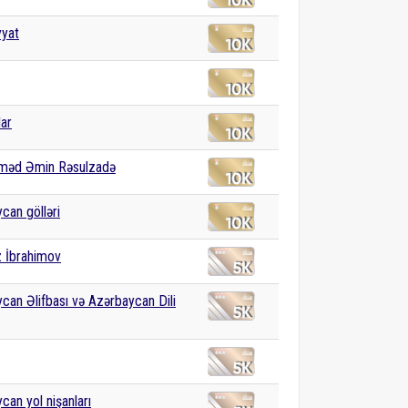
yyat
lar
əd Əmin Rəsulzadə
can gölləri
 İbrahimov
can Əlifbası və Azərbaycan Dili
can yol nişanları