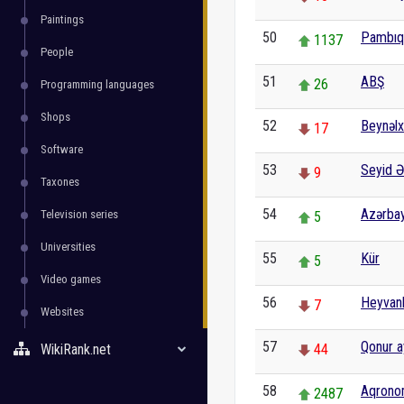
Paintings
50
Pambıq 
1137
People
51
ABŞ
26
Programming languages
Shops
52
Beynəlx
17
Software
53
Seyid Ə
9
Taxones
54
Azərbay
Television series
5
Universities
55
Kür
5
Video games
56
Heyvanl
7
Websites
57
Qonur a
WikiRank.net
44
58
Aqron
2487