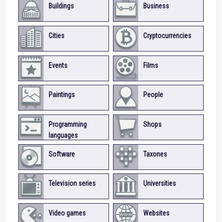
Buildings
Business
Cities
Cryptocurrencies
Events
Films
Paintings
People
Programming
Shops
languages
Software
Taxones
Television series
Universities
Video games
Websites