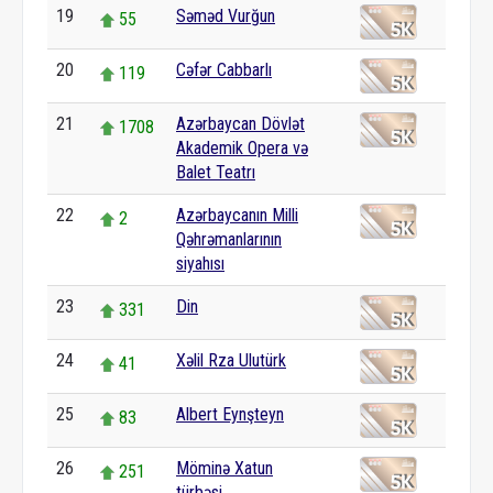
19
Səməd Vurğun
55
20
Cəfər Cabbarlı
119
21
Azərbaycan Dövlət
1708
Akademik Opera və
Balet Teatrı
22
Azərbaycanın Milli
2
Qəhrəmanlarının
siyahısı
23
Din
331
24
Xəlil Rza Ulutürk
41
25
Albert Eynşteyn
83
26
Möminə Xatun
251
türbəsi