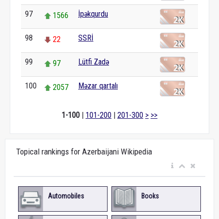
97
İpəkqurdu
1566
98
SSRİ
22
99
Lütfi Zadə
97
100
Məzar qartalı
2057
1-100
|
101-200
|
201-300
>
>>
Topical rankings for Azerbaijani Wikipedia
Automobiles
Books