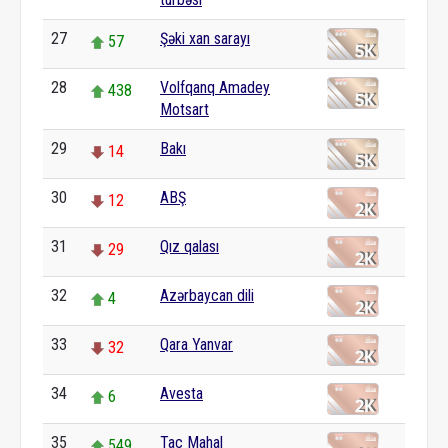
27
Şəki xan sarayı
57
28
Volfqanq Amadey
438
Motsart
29
Bakı
14
30
ABŞ
12
31
Qız qalası
29
32
Azərbaycan dili
4
33
Qara Yanvar
32
34
Avesta
6
35
Tac Mahal
549