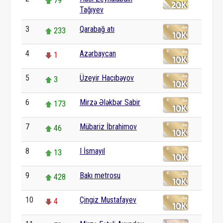
79
Tağıyev
3
Qarabağ atı
233
4
Azərbaycan
1
5
Üzeyir Hacıbəyov
3
6
Mirzə Ələkbər Sabir
173
7
Mübariz İbrahimov
46
8
I İsmayıl
13
9
Bakı metrosu
428
10
Çingiz Mustafayev
4