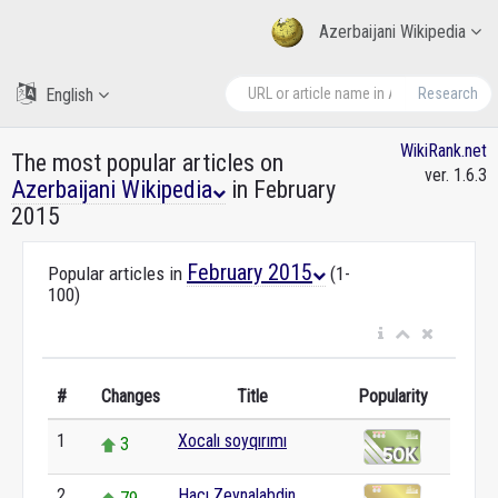
Azerbaijani Wikipedia
English
Research
WikiRank.net
The most popular articles on
ver. 1.6.3
Azerbaijani Wikipedia
in February
2015
February 2015
Popular articles in
(1-
100)
#
Changes
Title
Popularity
1
Xocalı soyqırımı
3
2
Hacı Zeynalabdin