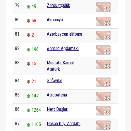
79
Zərdüştçülük
49
80
Almaniya
58
81
Azərbaycan əlifbası
2
82
Əhməd Ağdamski
196
83
Mustafa Kamal
15
Atatürk
84
Səfəvilər
21
85
Atropatena
147
86
Neft Daşları
1264
87
Həsən bəy Zərdabi
1105