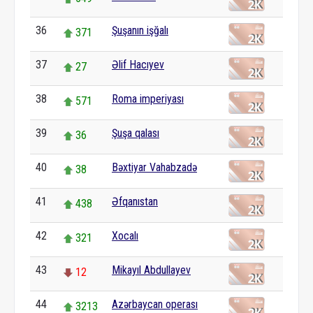
36
Şuşanın işğalı
371
37
Əlif Hacıyev
27
38
Roma imperiyası
571
39
Şuşa qalası
36
40
Bəxtiyar Vahabzadə
38
41
Əfqanıstan
438
42
Xocalı
321
43
Mikayıl Abdullayev
12
44
Azərbaycan operası
3213