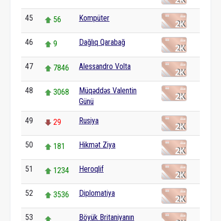
45
Kompüter
56
46
Dağlıq Qarabağ
9
47
Alessandro Volta
7846
48
Müqəddəs Valentin
3068
Günü
49
Rusiya
29
50
Hikmət Ziya
181
51
Heroqlif
1234
52
Diplomatiya
3536
53
Böyük Britaniyanın