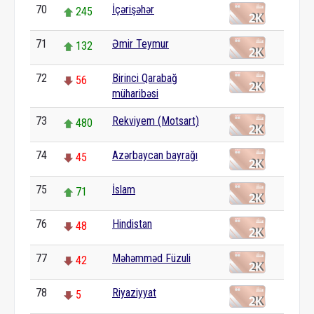
70
İçərişəhər
245
71
Əmir Teymur
132
72
Birinci Qarabağ
56
müharibəsi
73
Rekviyem (Motsart)
480
74
Azərbaycan bayrağı
45
75
İslam
71
76
Hindistan
48
77
Məhəmməd Füzuli
42
78
Riyaziyyat
5