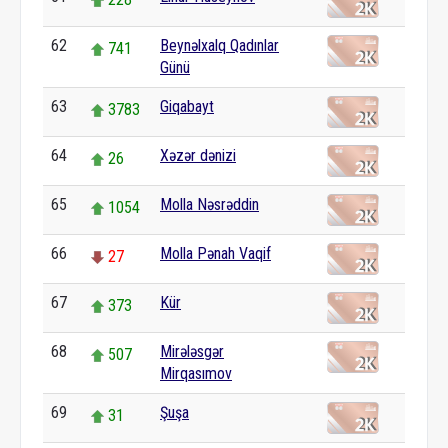
62
Beynəlxalq Qadınlar
741
Günü
63
Giqabayt
3783
64
Xəzər dənizi
26
65
Molla Nəsrəddin
1054
66
Molla Pənah Vaqif
27
67
Kür
373
68
Mirələsgər
507
Mirqasımov
69
Şuşa
31