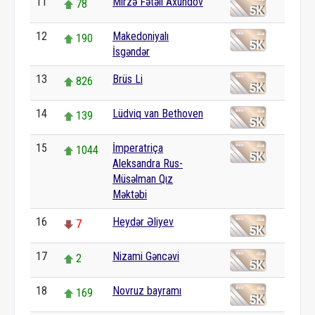
11
Mirzə Fətəli Axundov
78
12
Makedoniyalı
190
İsgəndər
13
Brüs Li
826
14
Lüdviq van Bethoven
139
15
İmperatriça
1044
Aleksandra Rus-
Müsəlman Qız
Məktəbi
16
Heydər Əliyev
7
17
Nizami Gəncəvi
2
18
Novruz bayramı
169