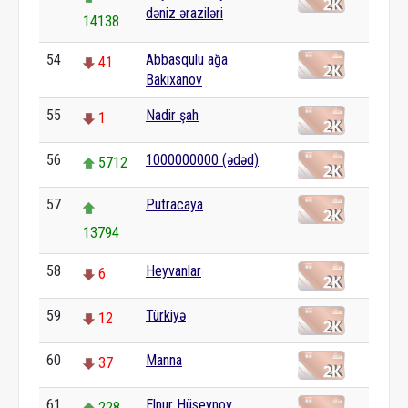
dəniz əraziləri
14138
54
Abbasqulu ağa
41
Bakıxanov
55
Nadir şah
1
56
1000000000 (ədəd)
5712
57
Putracaya
13794
58
Heyvanlar
6
59
Türkiyə
12
60
Manna
37
61
Elnur Hüseynov
228