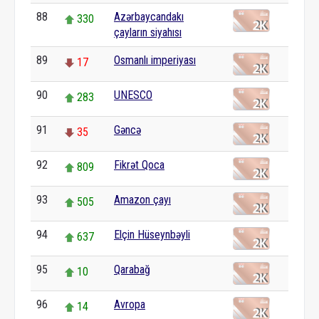
88
Azərbaycandakı
330
çayların siyahısı
89
Osmanlı imperiyası
17
90
UNESCO
283
91
Gəncə
35
92
Fikrət Qoca
809
93
Amazon çayı
505
94
Elçin Hüseynbəyli
637
95
Qarabağ
10
96
Avropa
14