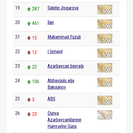
19
Salatın Əsgərova
287
20
İlan
461
21
Məhəmməd Füzuli
15
22
I İsmayıl
12
23
Azərbaycan bayrağı
22
24
Abbasqulu ağa
106
Bakıxanov
25
ABŞ
3
26
Dünya
23
Azərbaycanlılarının
Həmrəyliyi Günü