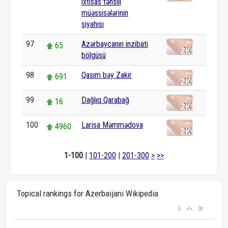
ixtisas təhsili
müəssisələrinin
siyahısı
97
Azərbaycanın inzibati
65
bölgüsü
98
Qasım bəy Zakir
691
99
Dağlıq Qarabağ
16
100
Larisa Məmmədova
4960
1-100
|
101-200
|
201-300
>
>>
Topical rankings for Azerbaijani Wikipedia