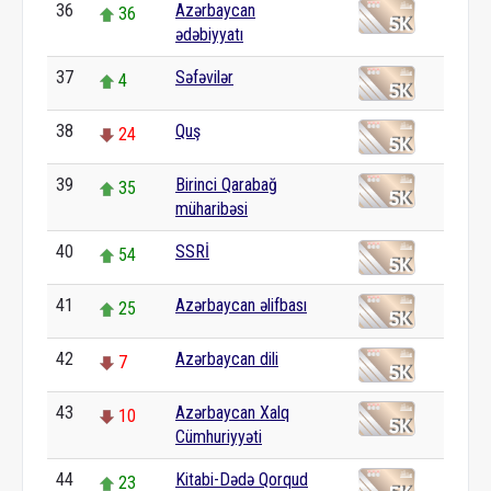
36
Azərbaycan
36
ədəbiyyatı
37
Səfəvilər
4
38
Quş
24
39
Birinci Qarabağ
35
müharibəsi
40
SSRİ
54
41
Azərbaycan əlifbası
25
42
Azərbaycan dili
7
43
Azərbaycan Xalq
10
Cümhuriyyəti
44
Kitabi-Dədə Qorqud
23