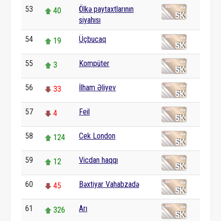
53
Ölkə paytaxtlarının
40
siyahısı
54
Üçbucaq
19
55
Kompüter
3
56
İlham Əliyev
33
57
Feil
4
58
Cek London
124
59
Vicdan haqqı
12
60
Bəxtiyar Vahabzadə
45
61
Arı
326