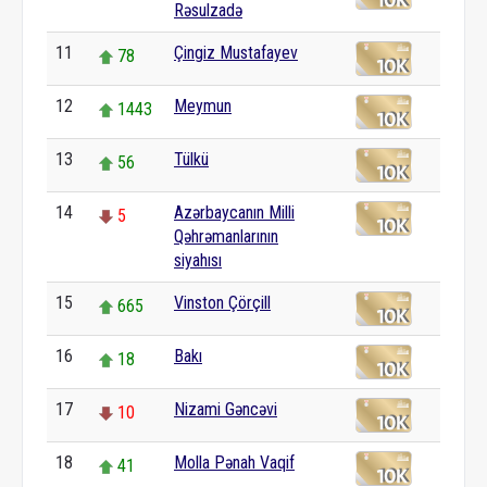
Rəsulzadə
11
Çingiz Mustafayev
78
12
Meymun
1443
13
Tülkü
56
14
Azərbaycanın Milli
5
Qəhrəmanlarının
siyahısı
15
Vinston Çörçill
665
16
Bakı
18
17
Nizami Gəncəvi
10
18
Molla Pənah Vaqif
41