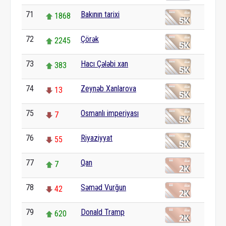
71
Bakının tarixi
1868
72
Çörək
2245
73
Hacı Çələbi xan
383
74
Zeynəb Xanlarova
13
75
Osmanlı imperiyası
7
76
Riyaziyyat
55
77
Qan
7
78
Səməd Vurğun
42
79
Donald Tramp
620