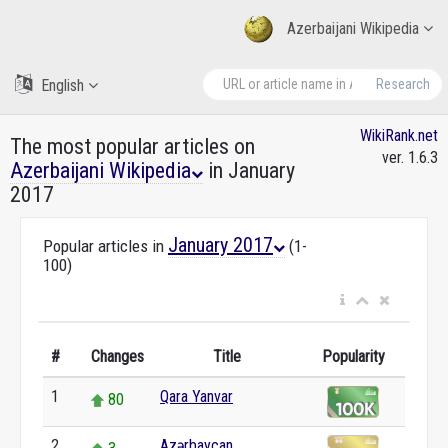
Azerbaijani Wikipedia
English
Research
WikiRank.net
The most popular articles on
ver. 1.6.3
Azerbaijani Wikipedia
in January
2017
January 2017
Popular articles in
(1-
100)
#
Changes
Title
Popularity
1
Qara Yanvar
80
2
Azərbaycan