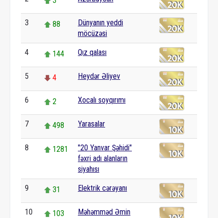
3
3
Dünyanın yeddi
88
möcüzəsi
4
Qız qalası
144
5
Heydər Əliyev
4
6
Xocalı soyqırımı
2
7
Yarasalar
498
8
"20 Yanvar Şəhidi"
1281
fəxri adı alanların
siyahısı
9
Elektrik cərəyanı
31
10
Məhəmməd Əmin
103