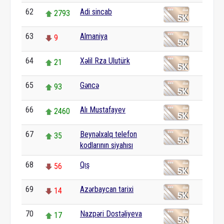
62
Adi sincab
2793
63
Almaniya
9
64
Xəlil Rza Ulutürk
21
65
Gəncə
93
66
Alı Mustafayev
2460
67
Beynəlxalq telefon
35
kodlarının siyahısı
68
Qış
56
69
Azərbaycan tarixi
14
70
Nazpəri Dostəliyeva
17