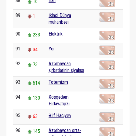
88
İran
16
89
İkinci Dünya
1
müharibəsi
90
Elektrik
233
91
Yer
34
92
Azərbaycan
73
şirkətlərinin siyahısı
93
Totemizm
614
94
Xoşqədəm
130
Hidayətqızı
95
Əlif Hacıyev
63
96
Azərbaycan orta-
145