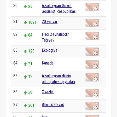
80
Azərbaycan Sovet
23
Sosialist Respublikası
81
20 yanvar
1891
82
Hacı Zeynalabdin
84
Tağıyev
83
Ekologiya
123
84
Kanada
21
85
Azərbaycan dilinin
12
orfoqrafiya qaydaları
86
Əvəzlik
59
87
Əhməd Cavad
361