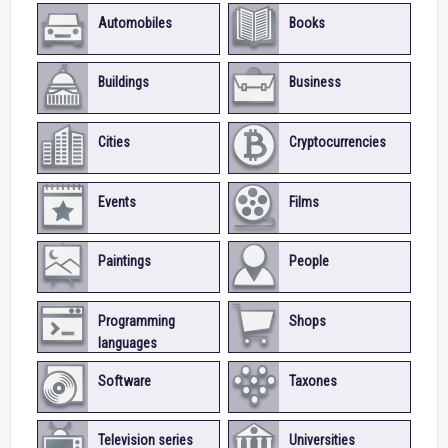
Automobiles
Books
Buildings
Business
Cities
Cryptocurrencies
Events
Films
Paintings
People
Programming
Shops
languages
Software
Taxones
Television series
Universities