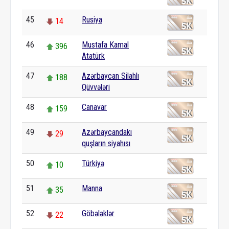
45
Rusiya
14
46
Mustafa Kamal
396
Atatürk
47
Azərbaycan Silahlı
188
Qüvvələri
48
Canavar
159
49
Azərbaycandakı
29
quşların siyahısı
50
Türkiyə
10
51
Manna
35
52
Göbələklər
22