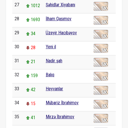
27
Şəhidlər Xiyabanı
1012
28
İlham Qasımov
1693
29
Üzeyir Hacıbəyov
34
30
Yeni il
28
31
Nadir şah
21
32
Balıq
159
33
Heyvanlar
42
34
Mübariz İbrahimov
15
35
Mirzə İbrahimov
41