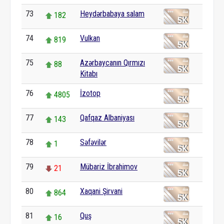
73
Heydərbabaya salam
182
74
Vulkan
819
75
Azərbaycanın Qırmızı
88
Kitabı
76
İzotop
4805
77
Qafqaz Albaniyası
143
78
Səfəvilər
1
79
Mübariz İbrahimov
21
80
Xaqani Şirvani
864
81
Quş
16