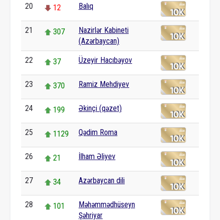
20
Balıq
12
21
Nazirlər Kabineti
307
(Azərbaycan)
22
Üzeyir Hacıbəyov
37
23
Ramiz Mehdiyev
370
24
Əkinçi (qəzet)
199
25
Qədim Roma
1129
26
İlham Əliyev
21
27
Azərbaycan dili
34
28
Məhəmmədhüseyn
101
Şəhriyar