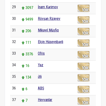
29
İnam Kərimov
3097
30
Rövşən Rzayev
9499
31
Mikayıl Müşfiq
206
32
Elçin Hüseynbəyli
111
33
Ofris
3376
34
Yaz
16
35
Əli
134
36
ABŞ
6
37
Heyvanlar
7