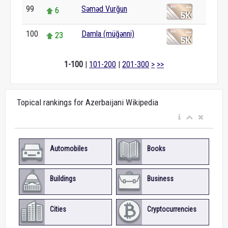
99
Səməd Vurğun
6
100
Damla (müğənni)
23
1-100
|
101-200
|
201-300
>
>>
Topical rankings for Azerbaijani Wikipedia
Automobiles
Books
Buildings
Business
Cities
Cryptocurrencies