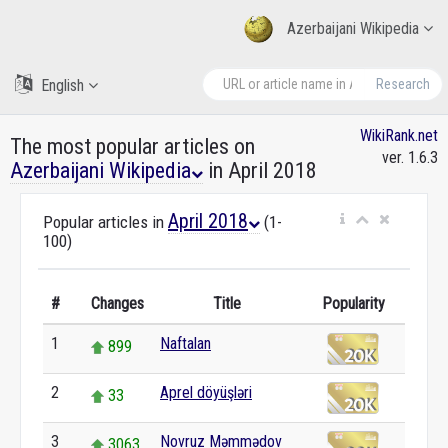
Azerbaijani Wikipedia
English
Research
WikiRank.net
The most popular articles on
ver. 1.6.3
Azerbaijani Wikipedia
in April 2018
April 2018
Popular articles in
(1-
100)
#
Changes
Title
Popularity
1
Naftalan
899
2
Aprel döyüşləri
33
3
Novruz Məmmədov
3063