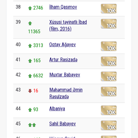
38
İlham Qasımov
2746
39
Xüsusi təyinatlı İbad
(film, 2016)
11365
40
Oqtay Ağayev
3313
41
Artur Rasizadə
165
42
Muxtar Babayev
6632
43
Məhəmməd Əmin
16
Rəsulzadə
44
Albaniya
93
45
Sahil Babayev