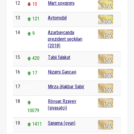
12
Mart soyqırımı
10
13
Avtomobil
121
14
Azərbaycanda
9
prezident seçkiləri
(2018)
15
Təbii fəlakət
420
16
Nizami Gəncəvi
17
17
Mirzə Ələkbər Sabir
0
18
Rövşən Rzayev
(siyasətçi)
10079
19
Sanama (oyun)
1411