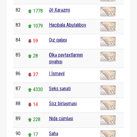
82
Əl-Xarəzmi
1778
83
Hacıbala Abutalıbov
1079
84
Qız qalası
59
85
Ölkə paytaxtlarının
28
siyahısı
86
I İsmayıl
37
87
Seks sənəti
4330
88
Söz birləşməsi
14
89
Nida cümləsi
228
90
Sahə
17