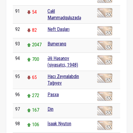
91
Cəlil
54
Məmmədquluzadə
92
Neft Daşları
82
93
Bumeranq
2047
94
Əli Həsənov
700
(siyasətçi, 1948)
95
Hacı Zeynalabdin
65
Tağıyev
96
Pasxa
272
97
Din
167
98
İsaak Nyuton
106