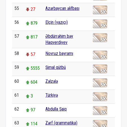
55
Azərbaycan əlifbası
27
56
Elçin (yazıçı)
879
57
Əbdürrəhim bəy
817
Haqverdiyev
58
Novruz bayramı
57
59
Şimal qütbü
5555
60
Zəlzələ
604
61
Türkiyə
3
62
Abdulla Şaiq
97
63
Zərf (qrammatika)
114