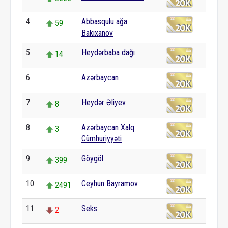
4
Abbasqulu ağa
59
Bakıxanov
5
Heydərbaba dağı
14
6
Azərbaycan
0
7
Heydər Əliyev
8
8
Azərbaycan Xalq
3
Cümhuriyyəti
9
Göygöl
399
10
Ceyhun Bayramov
2491
11
Seks
2