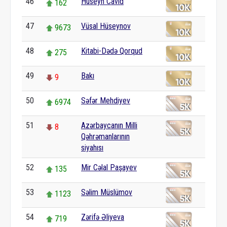
46
Hüseyn Cavid
162
47
Vüsal Hüseynov
9673
48
Kitabi-Dədə Qorqud
275
49
Bakı
9
50
Səfər Mehdiyev
6974
51
Azərbaycanın Milli
8
Qəhrəmanlarının
siyahısı
52
Mir Cəlal Paşayev
135
53
Səlim Müslümov
1123
54
Zərifə Əliyeva
719