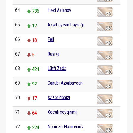
64
Həzi Aslanov
736
65
Azərbaycan bayrağı
12
66
Feil
18
67
Rusiya
5
68
Lütfi Zadə
424
69
Cənubi Azərbaycan
92
70
Xəzər dənizi
17
71
Xocalı soyqırımı
64
72
Nəriman Nərimanov
224