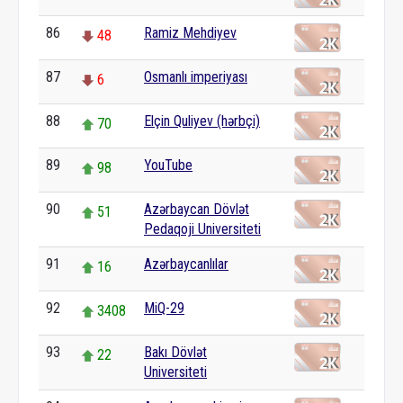
86
Ramiz Mehdiyev
48
87
Osmanlı imperiyası
6
88
Elçin Quliyev (hərbçi)
70
89
YouTube
98
90
Azərbaycan Dövlət
51
Pedaqoji Universiteti
91
Azərbaycanlılar
16
92
MiQ-29
3408
93
Bakı Dövlət
22
Universiteti