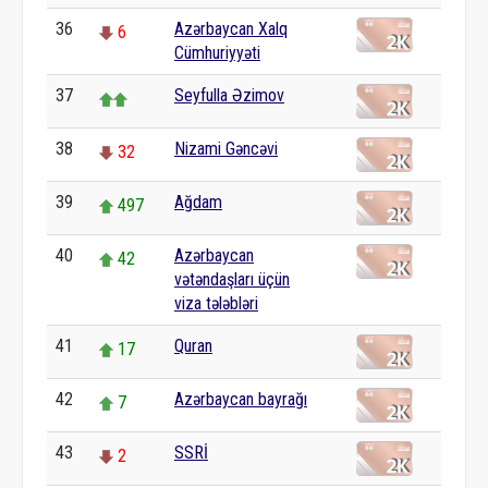
36
Azərbaycan Xalq
6
Cümhuriyyəti
37
Seyfulla Əzimov
38
Nizami Gəncəvi
32
39
Ağdam
497
40
Azərbaycan
42
vətəndaşları üçün
viza tələbləri
41
Quran
17
42
Azərbaycan bayrağı
7
43
SSRİ
2