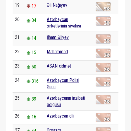
19
Əli Nağıyev
17
20
Azərbaycan
34
şirkətlərinin siyahısı
21
İlham Əliyev
14
22
Məhəmməd
15
23
ASAN xidmət
50
24
Azərbaycan Polisi
316
Günü
25
Azərbaycanın inzibati
39
bölgüsü
26
Azərbaycan dili
16
27
Orqazm