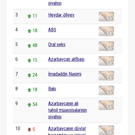
siyahısı
3
Heydər Əliyev
11
4
ABŞ
18
5
Oral seks
48
6
Azərbaycan əlifbası
15
7
İmadəddin Nəsimi
24
8
Bakı
18
9
Azərbaycanın ali
54
təhsil müəssisələrinin
siyahısı
10
Azərbaycanın dövlət
5