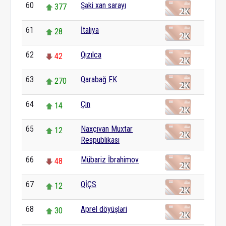
60
Şəki xan sarayı
377
61
İtaliya
28
62
Qızılca
42
63
Qarabağ FK
270
64
Çin
14
65
Naxçıvan Muxtar
12
Respublikası
66
Mübariz İbrahimov
48
67
QİÇS
12
68
Aprel döyüşləri
30