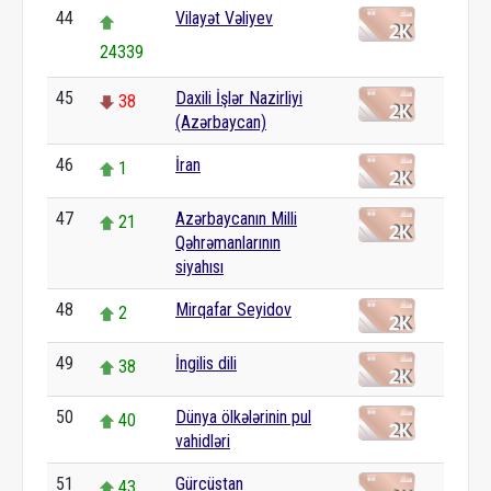
44
Vilayət Vəliyev
24339
45
Daxili İşlər Nazirliyi
38
(Azərbaycan)
46
İran
1
47
Azərbaycanın Milli
21
Qəhrəmanlarının
siyahısı
48
Mirqafar Seyidov
2
49
İngilis dili
38
50
Dünya ölkələrinin pul
40
vahidləri
51
Gürcüstan
43