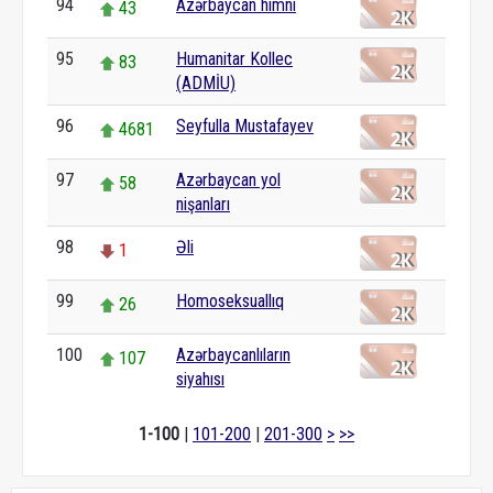
94
Azərbaycan himni
43
95
Humanitar Kollec
83
(ADMİU)
96
Seyfulla Mustafayev
4681
97
Azərbaycan yol
58
nişanları
98
Əli
1
99
Homoseksuallıq
26
100
Azərbaycanlıların
107
siyahısı
1-100
|
101-200
|
201-300
>
>>