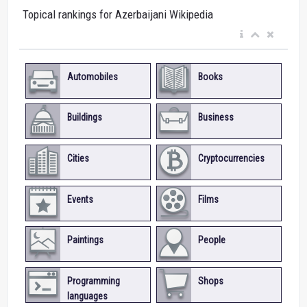
Topical rankings for Azerbaijani Wikipedia
Automobiles
Books
Buildings
Business
Cities
Cryptocurrencies
Events
Films
Paintings
People
Programming
Shops
languages