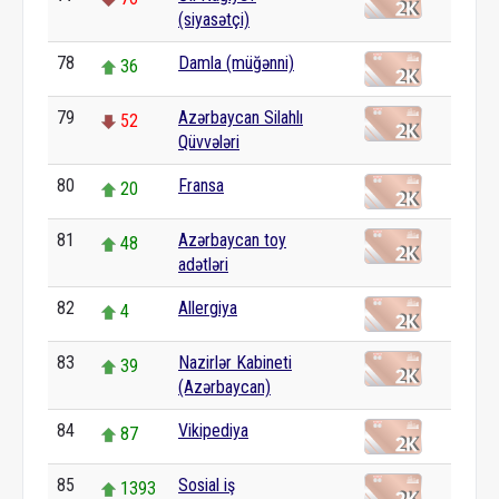
(siyasətçi)
78
Damla (müğənni)
36
79
Azərbaycan Silahlı
52
Qüvvələri
80
Fransa
20
81
Azərbaycan toy
48
adətləri
82
Allergiya
4
83
Nazirlər Kabineti
39
(Azərbaycan)
84
Vikipediya
87
85
Sosial iş
1393