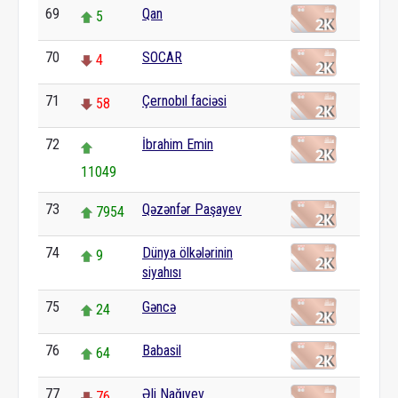
69
Qan
5
70
SOCAR
4
71
Çernobıl faciəsi
58
72
İbrahim Emin
11049
73
Qəzənfər Paşayev
7954
74
Dünya ölkələrinin
9
siyahısı
75
Gəncə
24
76
Babasil
64
77
Əli Nağıyev
76