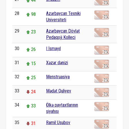
44
28
Azərbaycan Texniki
98
Universiteti
29
Azərbaycan Dövlət
23
Pedaqoji Kolleci
30
I İsmayıl
26
31
Xəzər dənizi
15
32
Menstruasiya
25
33
Mədət Quliyev
24
34
Ölkə paytaxtlarının
33
siyahısı
35
Ramil Usubov
31