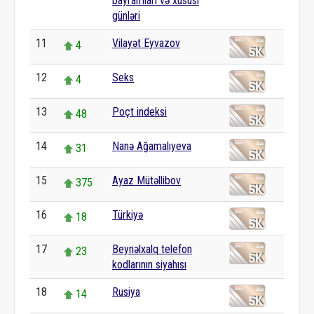
bayramları və xüsusi
günləri
11
Vilayət Eyvazov
4
12
Seks
4
13
Poçt indeksi
48
14
Nanə Ağamalıyeva
31
15
Ayaz Mütəllibov
375
16
Türkiyə
18
17
Beynəlxalq telefon
23
kodlarının siyahısı
18
Rusiya
14