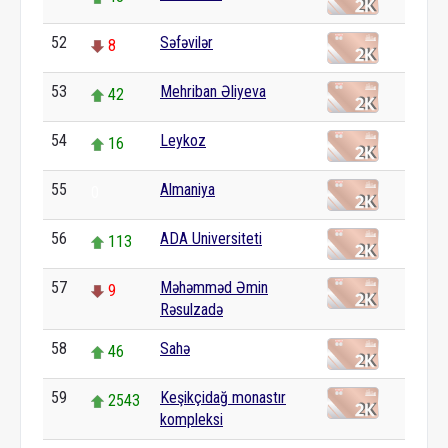
52
Səfəvilər
8
53
Mehriban Əliyeva
42
54
Leykoz
16
55
Almaniya
0
56
ADA Universiteti
113
57
Məhəmməd Əmin
9
Rəsulzadə
58
Sahə
46
59
Keşikçidağ monastır
2543
kompleksi