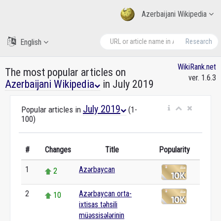
Azerbaijani Wikipedia
English
Research
WikiRank.net
The most popular articles on
ver. 1.6.3
Azerbaijani Wikipedia
in July 2019
July 2019
Popular articles in
(1-
100)
#
Changes
Title
Popularity
1
Azərbaycan
2
2
Azərbaycan orta-
10
ixtisas təhsili
müəssisələrinin