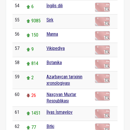
54
İngilis dili
6
55
Sirk
9385
56
Manna
150
57
Vikipediya
9
58
Botanika
814
59
Azərbaycan tarixinin
2
xronologiyası
60
Naxçıvan Muxtar
26
Respublikası
61
İlyas İsmayılov
1451
62
Bitki
77