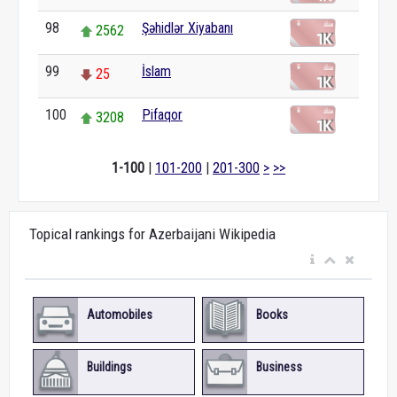
98
Şəhidlər Xiyabanı
2562
99
İslam
25
100
Pifaqor
3208
1-100
|
101-200
|
201-300
>
>>
Topical rankings for Azerbaijani Wikipedia
Automobiles
Books
Buildings
Business