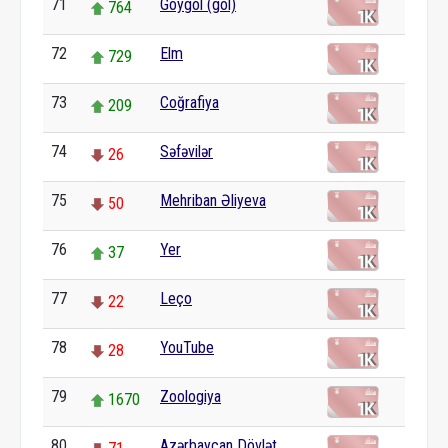
71
Göygöl (göl)
764
72
Elm
729
73
Coğrafiya
209
74
Səfəvilər
26
75
Mehriban Əliyeva
50
76
Yer
37
77
Leço
22
78
YouTube
28
79
Zoologiya
1670
80
Azərbaycan Dövlət