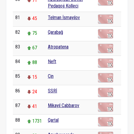
71
Pedaqoji Kolleci
81
Telman İsmayılov
45
82
Qarabağ
75
83
Atropatena
67
84
Neft
88
85
Çin
15
86
SSRİ
24
87
Mikayıl Cabbarov
41
88
Qartal
1731