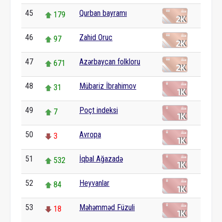
45
Qurban bayramı
179
46
Zahid Oruc
97
47
Azərbaycan folkloru
671
48
Mübariz İbrahimov
31
49
Poçt indeksi
7
50
Avropa
3
51
İqbal Ağazadə
532
52
Heyvanlar
84
53
Məhəmməd Füzuli
18