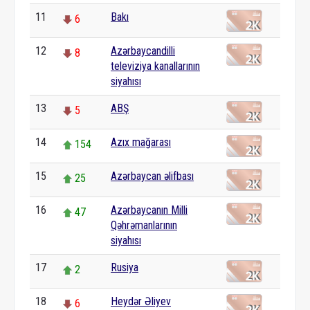
11
Bakı
6
12
Azərbaycandilli
8
televiziya kanallarının
siyahısı
13
ABŞ
5
14
Azıx mağarası
154
15
Azərbaycan əlifbası
25
16
Azərbaycanın Milli
47
Qəhrəmanlarının
siyahısı
17
Rusiya
2
18
Heydər Əliyev
6