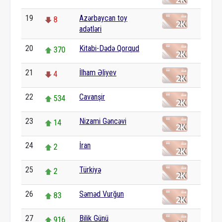
19
Azərbaycan toy
8
adətləri
20
Kitabi-Dədə Qorqud
370
21
İlham Əliyev
4
22
Cavanşir
534
23
Nizami Gəncəvi
14
24
İran
2
25
Türkiyə
2
26
Səməd Vurğun
83
27
Bilik Günü
916