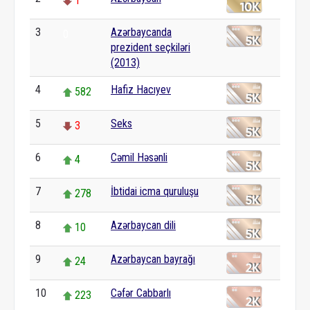
1
3
Azərbaycanda
0
prezident seçkiləri
(2013)
4
Hafiz Hacıyev
582
5
Seks
3
6
Cəmil Həsənli
4
7
İbtidai icma quruluşu
278
8
Azərbaycan dili
10
9
Azərbaycan bayrağı
24
10
Cəfər Cabbarlı
223