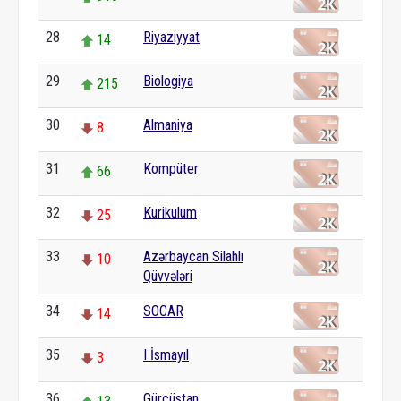
28
Riyaziyyat
14
29
Biologiya
215
30
Almaniya
8
31
Kompüter
66
32
Kurikulum
25
33
Azərbaycan Silahlı
10
Qüvvələri
34
SOCAR
14
35
I İsmayıl
3
36
Gürcüstan