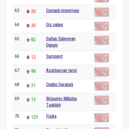
63
Osmanlı imperiyası
20
64
Qız qalası
20
65
Sultan Süleyman
82
Qanuni
66
Sumqayıt
12
67
Azərbaycan tarixi
98
68
Dağlıq Qarabağ
21
69
Birləşmiş Millətlər
15
Təşkilatı
70
Fizika
125