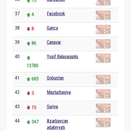
13
37
Facebook
4
38
Gəncə
8
39
Canavar
86
40
Yusif Balasaqunlu
13780
41
Qobustan
683
42
Masturbasiya
3
43
Suriya
15
44
Azərbaycan
347
ədəbiyyatı