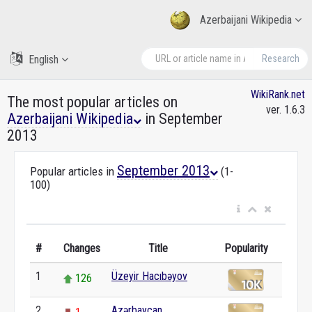
Azerbaijani Wikipedia
English
Research
WikiRank.net
The most popular articles on
ver. 1.6.3
Azerbaijani Wikipedia
in September
2013
September 2013
Popular articles in
(1-
100)
#
Changes
Title
Popularity
1
Üzeyir Hacıbəyov
126
2
Azərbaycan