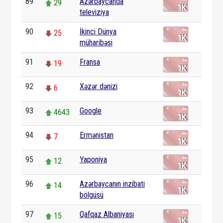
89
Azərbaycanda
29
televiziya
90
İkinci Dünya
25
müharibəsi
91
Fransa
19
92
Xəzər dənizi
6
93
Google
4643
94
Ermənistan
7
95
Yaponiya
12
96
Azərbaycanın inzibati
14
bölgüsü
97
Qafqaz Albaniyası
15