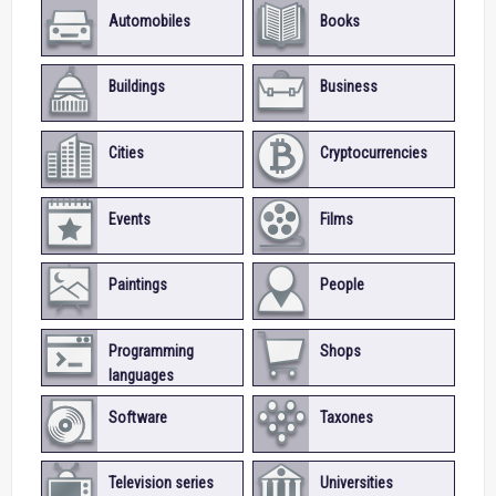
Automobiles
Books
Buildings
Business
Cities
Cryptocurrencies
Events
Films
Paintings
People
Programming
Shops
languages
Software
Taxones
Television series
Universities