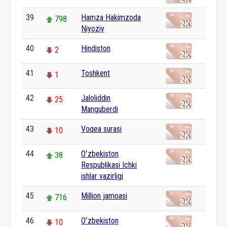
39
Hamza Hakimzoda
798
Niyoziy
40
Hindiston
2
41
Toshkent
1
42
Jaloliddin
25
Manguberdi
43
Voqea surasi
10
44
Oʻzbekiston
38
Respublikasi Ichki
ishlar vazirligi
45
Million jamoasi
716
46
Oʻzbekiston
10