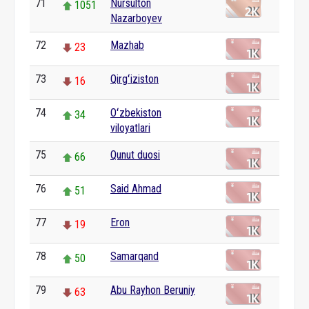
71
Nursulton
1051
Nazarboyev
72
Mazhab
23
73
Qirgʻiziston
16
74
Oʻzbekiston
34
viloyatlari
75
Qunut duosi
66
76
Said Ahmad
51
77
Eron
19
78
Samarqand
50
79
Abu Rayhon Beruniy
63