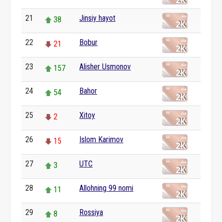
21
Jinsiy hayot
38
22
Bobur
21
23
Alisher Usmonov
157
24
Bahor
54
25
Xitoy
2
26
Islom Karimov
15
27
UTC
3
28
Allohning 99 nomi
11
29
Rossiya
8