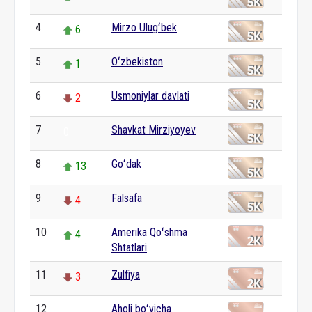
4
Mirzo Ulugʻbek
6
5
Oʻzbekiston
1
6
Usmoniylar davlati
2
7
Shavkat Mirziyoyev
0
8
Goʻdak
13
9
Falsafa
4
10
Amerika Qoʻshma
4
Shtatlari
11
Zulfiya
3
12
Aholi boʻyicha
0