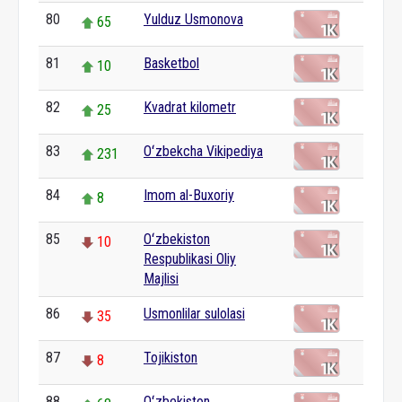
80
Yulduz Usmonova
65
81
Basketbol
10
82
Kvadrat kilometr
25
83
Oʻzbekcha Vikipediya
231
84
Imom al-Buxoriy
8
85
Oʻzbekiston
10
Respublikasi Oliy
Majlisi
86
Usmonlilar sulolasi
35
87
Tojikiston
8
88
Oʻzbekiston