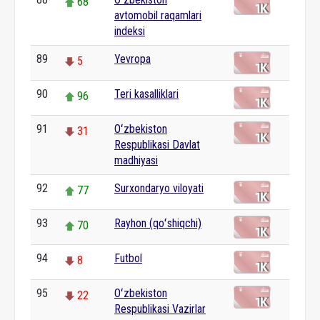
68
avtomobil raqamlari
indeksi
89
Yevropa
5
90
Teri kasalliklari
96
91
Oʻzbekiston
31
Respublikasi Davlat
madhiyasi
92
Surxondaryo viloyati
77
93
Rayhon (qoʻshiqchi)
70
94
Futbol
8
95
Oʻzbekiston
22
Respublikasi Vazirlar