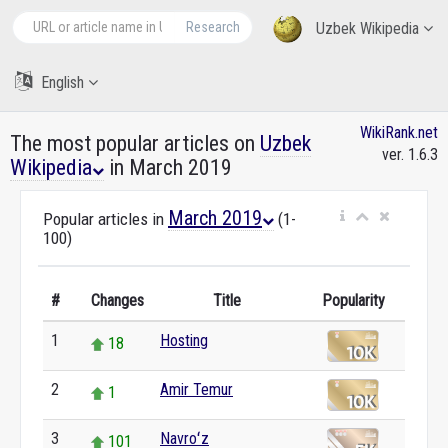
Research
Uzbek Wikipedia
English
WikiRank.net
The most popular articles on
Uzbek
ver. 1.6.3
Wikipedia
in March 2019
March 2019
Popular articles in
(1-
100)
#
Changes
Title
Popularity
1
Hosting
18
2
Amir Temur
1
3
Navroʻz
101