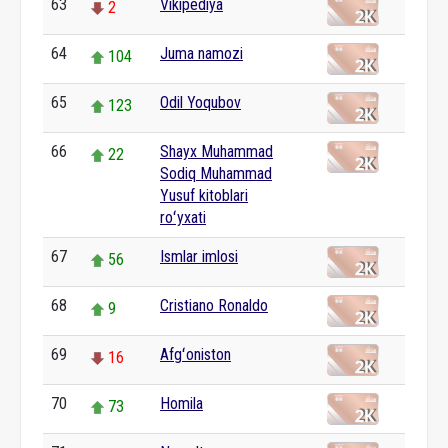
63
Vikipediya
2
64
Juma namozi
104
65
Odil Yoqubov
123
66
Shayx Muhammad
22
Sodiq Muhammad
Yusuf kitoblari
roʻyxati
67
Ismlar imlosi
56
68
Cristiano Ronaldo
9
69
Afgʻoniston
16
70
Homila
73