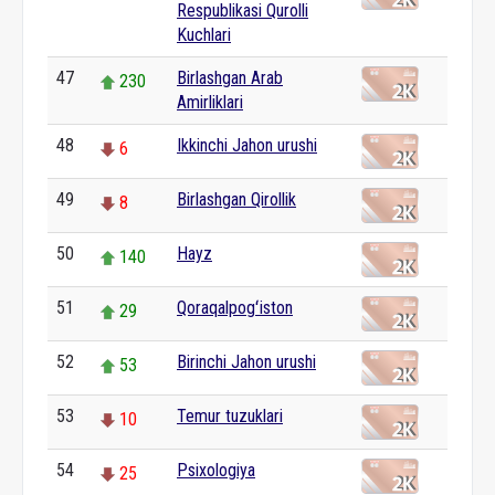
Respublikasi Qurolli
Kuchlari
47
Birlashgan Arab
230
Amirliklari
48
Ikkinchi Jahon urushi
6
49
Birlashgan Qirollik
8
50
Hayz
140
51
Qoraqalpogʻiston
29
52
Birinchi Jahon urushi
53
53
Temur tuzuklari
10
54
Psixologiya
25