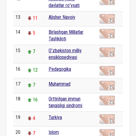
davlatlar roʻyxati
13
Alisher Navoiy
11
14
Birlashgan Millatlar
5
Tashkiloti
15
Oʻzbekiston milliy
7
ensiklopediyasi
16
Pedagogika
12
17
Muhammad
7
18
Orttirilgan immun
16
tanqisligi sindromi
19
Turkiya
4
20
Islom
7