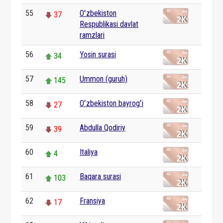
55
Oʻzbekiston
37
Respublikasi davlat
ramzlari
56
Yosin surasi
34
57
Ummon (guruh)
145
58
Oʻzbekiston bayrogʻi
27
59
Abdulla Qodiriy
39
60
Italiya
4
61
Baqara surasi
103
62
Fransiya
17