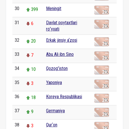
30
Meningit
399
31
Davlat poytaxtlari
6
roʻyxati
32
Erkak jinsiy aʼzosi
20
33
Abu Ali ibn Sino
7
34
Qozogʻiston
10
35
Yaponiya
3
36
Koreya Respublikasi
18
37
Germaniya
9
38
Qurʼon
3