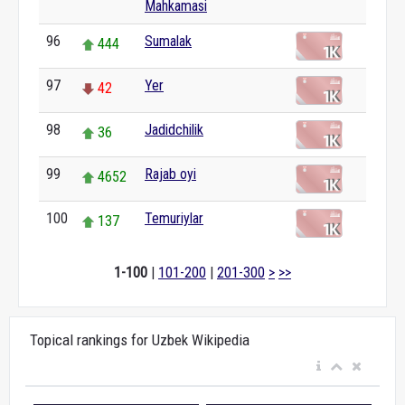
Mahkamasi
96
Sumalak
444
97
Yer
42
98
Jadidchilik
36
99
Rajab oyi
4652
100
Temuriylar
137
1-100
|
101-200
|
201-300
>
>>
Topical rankings for Uzbek Wikipedia