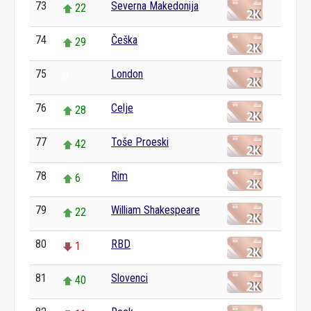
73
Severna Makedonija
22
74
Češka
29
75
London
0
76
Celje
28
77
Toše Proeski
42
78
Rim
6
79
William Shakespeare
22
80
RBD
1
81
Slovenci
40