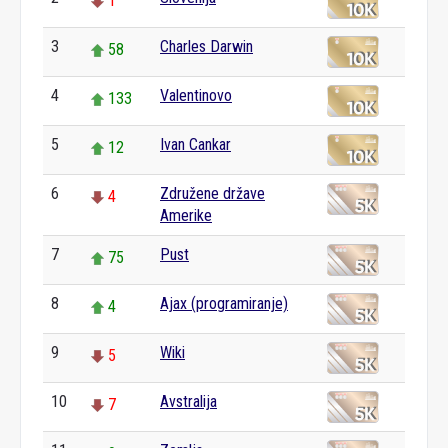
1
3
Charles Darwin
58
4
Valentinovo
133
5
Ivan Cankar
12
6
Združene države
4
Amerike
7
Pust
75
8
Ajax (programiranje)
4
9
Wiki
5
10
Avstralija
7