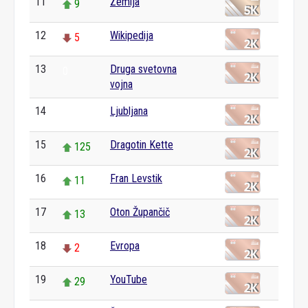
11
Zemlja
9
12
Wikipedija
5
13
Druga svetovna
0
vojna
14
Ljubljana
0
15
Dragotin Kette
125
16
Fran Levstik
11
17
Oton Župančič
13
18
Evropa
2
19
YouTube
29