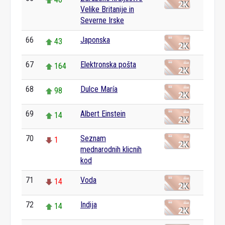
Velike Britanije in
Severne Irske
66
Japonska
43
67
Elektronska pošta
164
68
Dulce María
98
69
Albert Einstein
14
70
Seznam
1
mednarodnih klicnih
kod
71
Voda
14
72
Indija
14