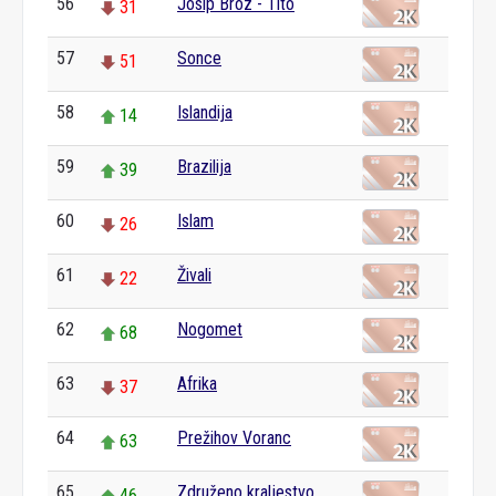
56
Josip Broz - Tito
31
57
Sonce
51
58
Islandija
14
59
Brazilija
39
60
Islam
26
61
Živali
22
62
Nogomet
68
63
Afrika
37
64
Prežihov Voranc
63
65
Združeno kraljestvo
46