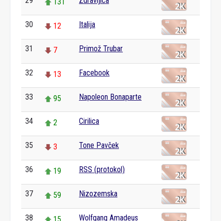
29
Zdravljica
131
30
Italija
12
31
Primož Trubar
7
32
Facebook
13
33
Napoleon Bonaparte
95
34
Cirilica
2
35
Tone Pavček
3
36
RSS (protokol)
19
37
Nizozemska
59
38
Wolfgang Amadeus
15