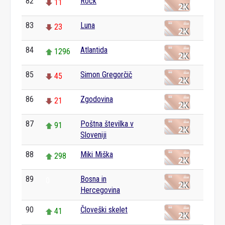
82
Rock
11
83
Luna
23
84
Atlantida
1296
85
Simon Gregorčič
45
86
Zgodovina
21
87
Poštna številka v
91
Sloveniji
88
Miki Miška
298
89
Bosna in
0
Hercegovina
90
Človeški skelet
41