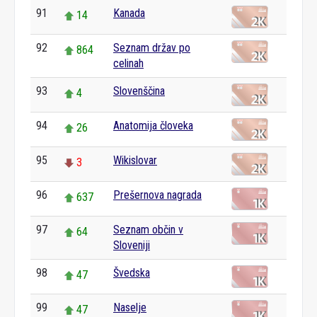
91
Kanada
14
92
Seznam držav po
864
celinah
93
Slovenščina
4
94
Anatomija človeka
26
95
Wikislovar
3
96
Prešernova nagrada
637
97
Seznam občin v
64
Sloveniji
98
Švedska
47
99
Naselje
47