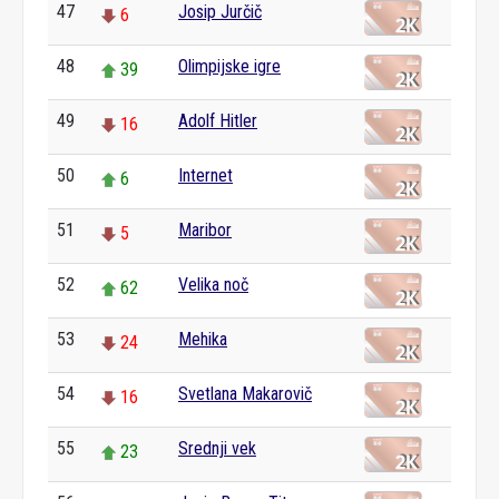
47
Josip Jurčič
6
48
Olimpijske igre
39
49
Adolf Hitler
16
50
Internet
6
51
Maribor
5
52
Velika noč
62
53
Mehika
24
54
Svetlana Makarovič
16
55
Srednji vek
23