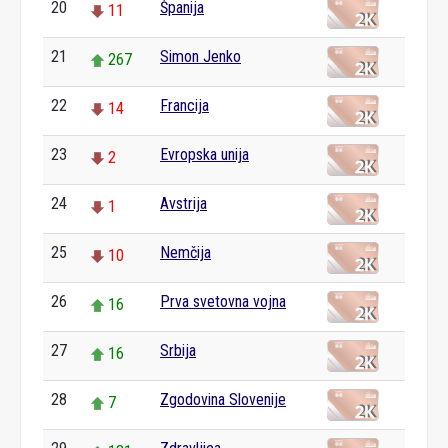
20
Španija
11
21
Simon Jenko
267
22
Francija
14
23
Evropska unija
2
24
Avstrija
1
25
Nemčija
10
26
Prva svetovna vojna
16
27
Srbija
16
28
Zgodovina Slovenije
7