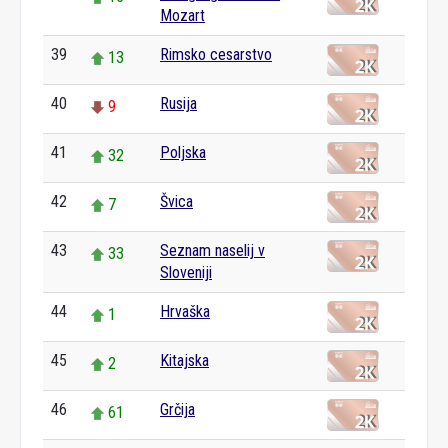
Mozart
39
Rimsko cesarstvo
13
40
Rusija
9
41
Poljska
32
42
Švica
7
43
Seznam naselij v
33
Sloveniji
44
Hrvaška
1
45
Kitajska
2
46
Grčija
61