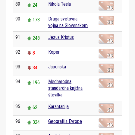
89
Nikola Tesla
24
90
Druga svetovna
173
vojna na Slovenskem
91
Jezus Kristus
248
92
Koper
8
93
Japonska
34
94
Mednarodna
196
standardna knjižna
številka
95
Karantanija
62
96
Geografija Evrope
324