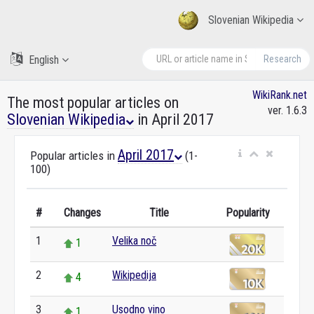
Slovenian Wikipedia
English
Research
WikiRank.net
The most popular articles on
ver. 1.6.3
Slovenian Wikipedia
in April 2017
April 2017
Popular articles in
(1-
100)
#
Changes
Title
Popularity
1
Velika noč
1
2
Wikipedija
4
3
Usodno vino
1