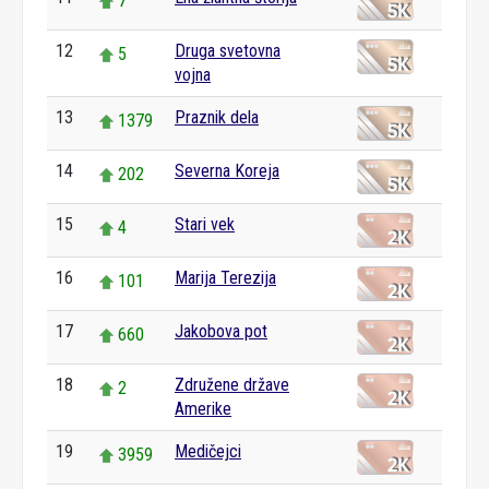
7
12
Druga svetovna
5
vojna
13
Praznik dela
1379
14
Severna Koreja
202
15
Stari vek
4
16
Marija Terezija
101
17
Jakobova pot
660
18
Združene države
2
Amerike
19
Medičejci
3959