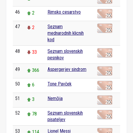
46
Rimsko cesarstvo
2
47
Seznam
2
mednarodnih klicnih
kod
48
Seznam slovenskih
33
pesnikov
49
Aspergerjev sindrom
366
50
Tone Pavček
6
51
Nemčija
3
52
Seznam slovenskih
78
pisateljev
53
Lionel Messi
114