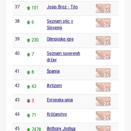
37
Josip Broz - Tito
101
38
Seznam ptic v
6
Sloveniji
39
Olimpijske igre
230
40
Seznam suverenih
7
držav
41
Španija
8
42
Avtizem
43
43
Evropska unija
3
44
Krščanstvo
71
45
Anthony Joshua
7478