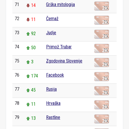
71
Grška mitologija
14
72
Čemaž
11
73
Judje
92
74
Primož Trubar
50
75
Zgodovina Slovenije
3
76
Facebook
174
77
Rusija
45
78
Hrvaška
11
79
Rastline
13