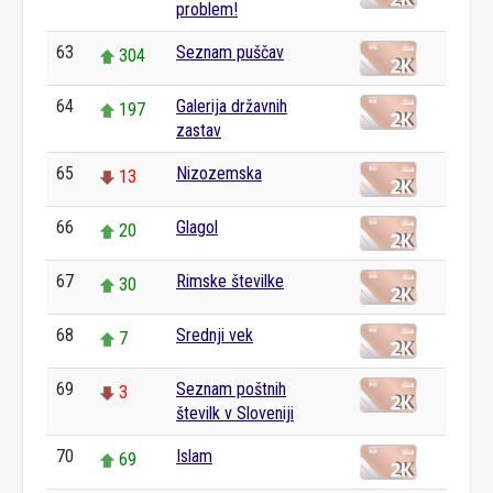
problem!
63
Seznam puščav
304
64
Galerija državnih
197
zastav
65
Nizozemska
13
66
Glagol
20
67
Rimske številke
30
68
Srednji vek
7
69
Seznam poštnih
3
številk v Sloveniji
70
Islam
69