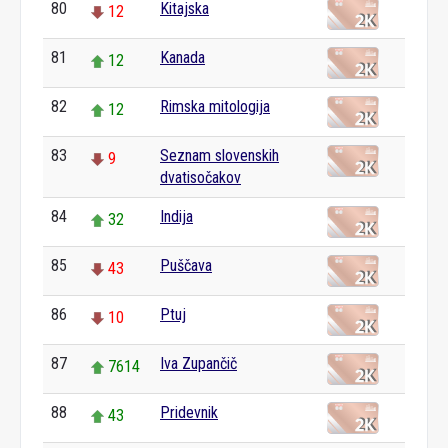
80
Kitajska
12
81
Kanada
12
82
Rimska mitologija
12
83
Seznam slovenskih
9
dvatisočakov
84
Indija
32
85
Puščava
43
86
Ptuj
10
87
Iva Zupančič
7614
88
Pridevnik
43