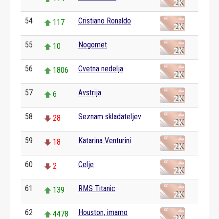
54
Cristiano Ronaldo
117
55
Nogomet
10
56
Cvetna nedelja
1806
57
Avstrija
6
58
Seznam skladateljev
28
59
Katarina Venturini
18
60
Celje
2
61
RMS Titanic
139
62
Houston, imamo
4478