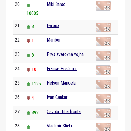
20
Miki Šarac
10005
21
Evropa
8
22
Maribor
1
23
Prva svetovna vojna
8
24
France Prešeren
10
25
Nelson Mandela
1125
26
Ivan Cankar
4
27
Osvobodilna fronta
898
28
Vladimir Kličko