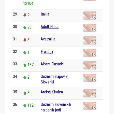
12104
29
Italija
2
30
Adolf Hitler
73
31
Avstralija
3
32
Francija
1
33
Albert Einstein
137
34
Seznam slapov v
2
Sloveniji
35
Andrej Škufca
3
36
Seznam slovenskih
112
narodnih jedi