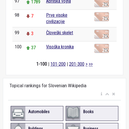
97
Aprilska vojna
1789
98
Prve visoke
7
civilizacije
99
Človeški skelet
3
100
Visoška kronika
37
1-100
|
101-200
|
201-300
>
>>
Topical rankings for Slovenian Wikipedia
Automobiles
Books
Buildings
Business