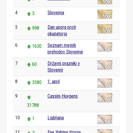
4
Slovenija
3
5
Dan upora proti
998
okupatorju
6
Seznam mejnih
1630
prehodov Slovenije
7
Državni prazniki v
60
Sloveniji
8
1. april
3580
9
Cassini-Huygens
31788
10
Ljubljana
1
11
Ena žlahtna štorija