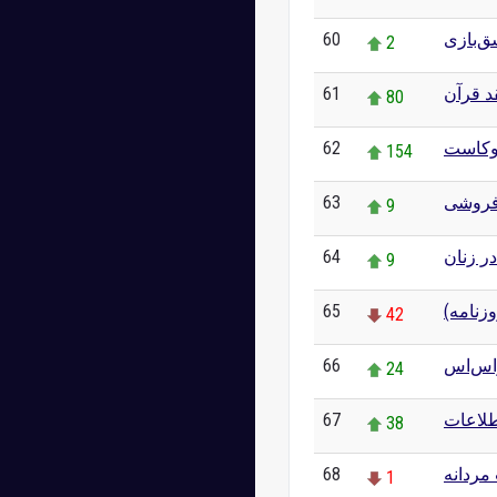
60
‌بازی
2
61
د قرآن
80
62
وکاست
154
63
فروشی
9
64
ر زنان
9
65
روزنامه
42
66
اس‌اس
24
67
طلاعات
38
68
مردانه
1