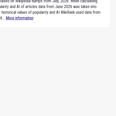
e based on Wikipedia dumps from July, 2026. When calculating
larity and AI of articles data from June 2026 was taken into
 historical values of popularity and AI WikiRank used data from
6...
More information