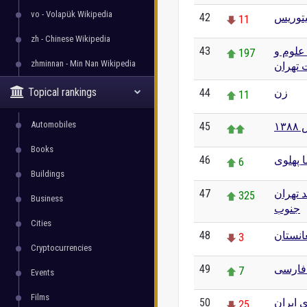
vo - Volapük Wikipedia
42
یتوریس
11
zh - Chinese Wikipedia
43
علوم و
197
zhminnan - Min Nan Wikipedia
 تهران
Topical rankings
44
زن
11
Automobiles
45
۱۳
Books
46
 پهلوی
6
Buildings
47
د تهران
325
Business
جنوب
Cities
48
انستان
3
Cryptocurrencies
49
 فارسی
7
Events
Films
50
ی ایران
25