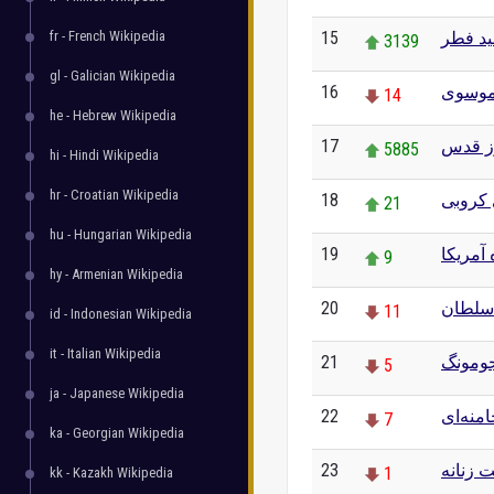
fr - French Wikipedia
15
د فطر
3139
gl - Galician Wikipedia
16
 موسوی
14
he - Hebrew Wikipedia
17
ز قدس
5885
hi - Hindi Wikipedia
hr - Croatian Wikipedia
18
کروبی
21
hu - Hungarian Wikipedia
19
 آمریکا
9
hy - Armenian Wikipedia
20
اسلطان
11
id - Indonesian Wikipedia
it - Italian Wikipedia
21
ومونگ
5
ja - Japanese Wikipedia
22
منه‌ای
7
ka - Georgian Wikipedia
23
ت زنانه
1
kk - Kazakh Wikipedia