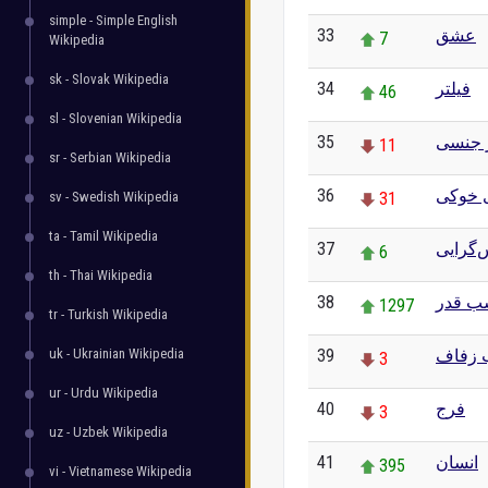
simple - Simple English
33
عشق
7
Wikipedia
sk - Slovak Wikipedia
34
فیلتر
46
sl - Slovenian Wikipedia
35
 جنسی
11
sr - Serbian Wikipedia
36
ی خوکی
sv - Swedish Wikipedia
31
ta - Tamil Wikipedia
37
گرایی
6
th - Thai Wikipedia
38
ب قدر
1297
tr - Turkish Wikipedia
uk - Ukrainian Wikipedia
39
زفاف
3
ur - Urdu Wikipedia
40
فرج
3
uz - Uzbek Wikipedia
41
انسان
395
vi - Vietnamese Wikipedia