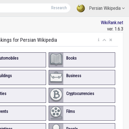
Research
Persian Wikipedia
WikiRank.net
ver. 1.6.3
nkings for Persian Wikipedia
utomobiles
Books
uildings
Business
ities
Cryptocurrencies
vents
Films