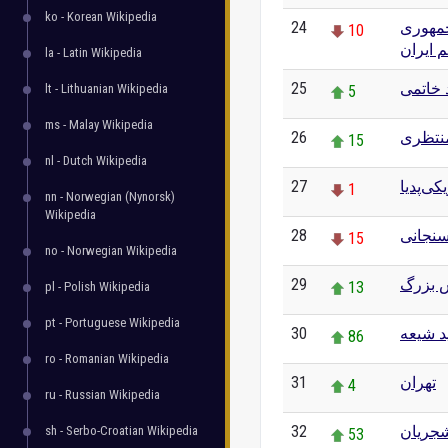
ko - Korean Wikipedia
24
جمهوری
10
 ایران
la - Latin Wikipedia
25
 خاتمی
lt - Lithuanian Wikipedia
5
ms - Malay Wikipedia
26
نتظری
15
nl - Dutch Wikipedia
27
کی‌پدیا
1
nn - Norwegian (Nynorsk)
Wikipedia
28
سنجانی
15
no - Norwegian Wikipedia
29
 بزرگ
13
pl - Polish Wikipedia
pt - Portuguese Wikipedia
30
د شیعه
86
ro - Romanian Wikipedia
31
تهران
4
ru - Russian Wikipedia
32
جریان
sh - Serbo-Croatian Wikipedia
53