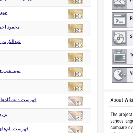
P
خودا
P
محمود احمد
S
عبدالکریم
T
سید علی خا
V
فهرست دانشگاه‌های
About Wik
پرده
The project 
various lang
compare over
فهرست نام‌های 