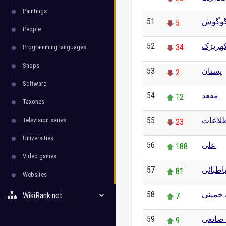
Paintings
51
وگوش
5
People
52
کهریزک
34
Programming languages
Shops
53
پستان
2
Software
54
مقعد
12
Taxones
55
طلاعات
Television series
23
Universities
56
علی
188
Video games
57
اطبائی
81
Websites
58
 خمینی
WikiRank.net
7
59
صانعی
9