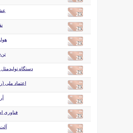
عشق
نق
هول
تن‌
دستگاه تولیدمثل د
اعتماد ملی ()
آر
فناوری ا
آلت 