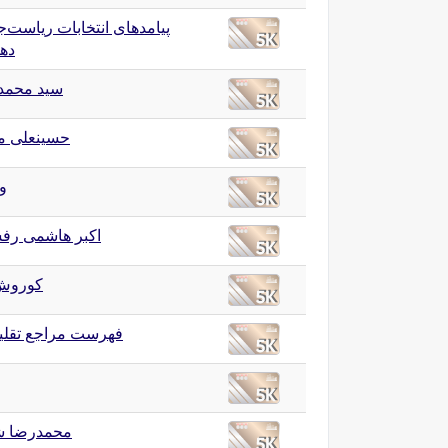
پیامدهای انتخابات ریاست‌
دهم
سید محمد
حسینعلی م
وی
اکبر هاشمی رف
کوروش
فهرست مراجع تقلی
محمدرضا ش