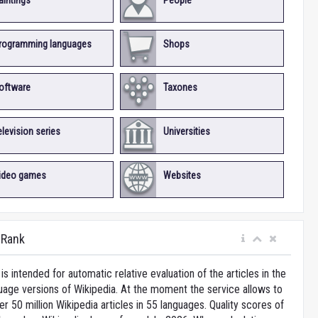
aintings
People
rogramming languages
Shops
oftware
Taxones
elevision series
Universities
ideo games
Websites
iRank
is intended for automatic relative evaluation of the articles in the
uage versions of Wikipedia. At the moment the service allows to
 50 million Wikipedia articles in 55 languages. Quality scores of