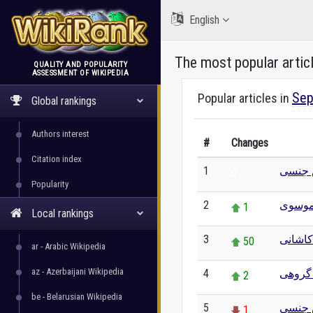
English
The most popular artic
QUALITY AND POPULARITY
ASSESSMENT OF WIKIPEDIA
WikiRank
Sep
Popular articles in
Global rankings
Authors interest
#
Changes
Citation index
1
 جنسی
0
Popularity
2
موسوی
1
Local rankings
3
کاشانی
50
ar - Arabic Wikipedia
az - Azerbaijani Wikipedia
4
گروهی
2
be - Belarusian Wikipedia
5
 جنسی
1