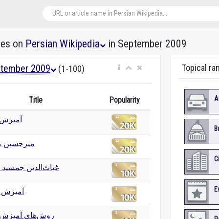
les on
Persian Wikipedia
in September 2009
tember 2009
Topical ra
(1-100)
A
Title
Popularity
آمیزش
B
میرحسین 
C
غیاث‌الدین جمشید 
E
آمیزش 
روش‌های آمیزش