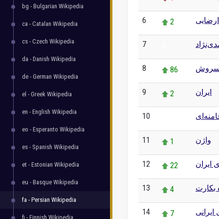
bg - Bulgarian Wikipedia
6
رضایی
2
ca - Catalan Wikipedia
cs - Czech Wikipedia
7
ی‌نژاد
0
da - Danish Wikipedia
8
 سروش
86
de - German Wikipedia
9
ایران
2
el - Greek Wikipedia
en - English Wikipedia
10
منه‌ای
0
eo - Esperanto Wikipedia
11
واژن
1
es - Spanish Wikipedia
12
 ایران
et - Estonian Wikipedia
22
eu - Basque Wikipedia
13
 بکارت
4
fa - Persian Wikipedia
14
ایرانی
7
fi - Finnish Wikipedia