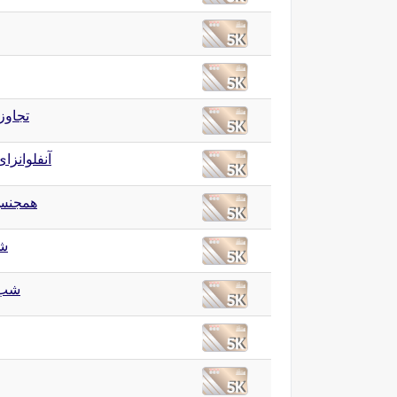
تجاوز
آنفلوانزا
همجنس‌
ش
شب 