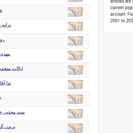
articles ar
current popu
عی
account. For
2001 to 202
ترانه
رو
مهدی 
ایالات متحده
ندا آق
ج
سید مجتبی خا
بریدن آل