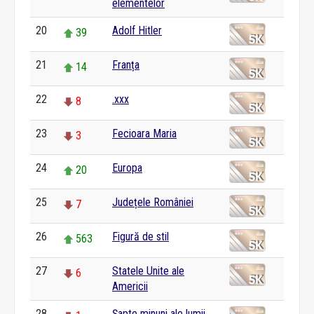
elementelor
20
Adolf Hitler
39
21
Franța
14
22
.xxx
8
23
Fecioara Maria
3
24
Europa
20
25
Județele României
7
26
Figură de stil
563
27
Statele Unite ale
6
Americii
28
Șapte minuni ale lumii