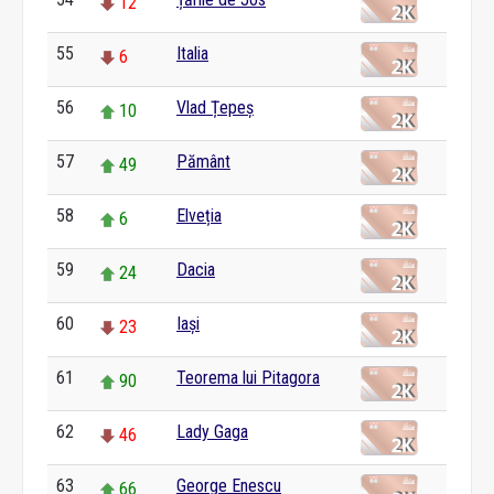
12
55
Italia
6
56
Vlad Țepeș
10
57
Pământ
49
58
Elveția
6
59
Dacia
24
60
Iași
23
61
Teorema lui Pitagora
90
62
Lady Gaga
46
63
George Enescu
66