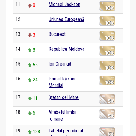
11
Michael Jackson
8
12
Uniunea Europeană
0
13
București
3
14
Republica Moldova
3
15
Ion Creangă
65
16
Primul Război
24
Mondial
17
Ștefan cel Mare
11
18
Alfabetul limbii
6
române
19
Tabelul periodic al
138