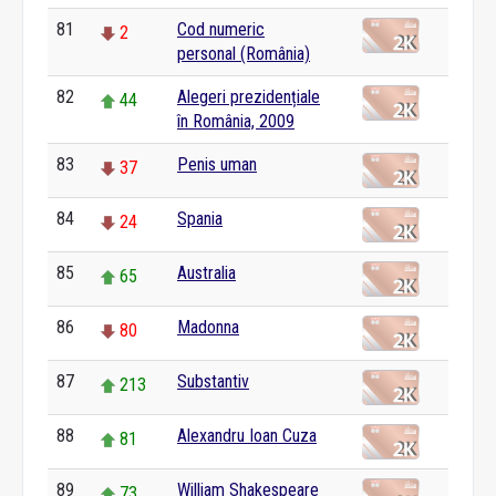
81
Cod numeric
2
personal (România)
82
Alegeri prezidențiale
44
în România, 2009
83
Penis uman
37
84
Spania
24
85
Australia
65
86
Madonna
80
87
Substantiv
213
88
Alexandru Ioan Cuza
81
89
William Shakespeare
73