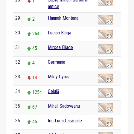
1
antice
29
Hannah Montana
2
30
Lucian Blaga
264
31
Mircea Eliade
45
32
Germania
4
33
Miley Cyrus
14
34
Celulă
1254
35
Mihail Sadoveanu
67
36
Ion Luca Caragiale
45