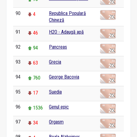
90
Republica Populară
4
Chineză
91
H2O - Adaugă apă
46
92
Pancreas
94
93
Grecia
63
94
George Bacovia
760
95
Suedia
17
96
Genul epic
1536
97
Orgasm
34
98
Boala Alzheimer