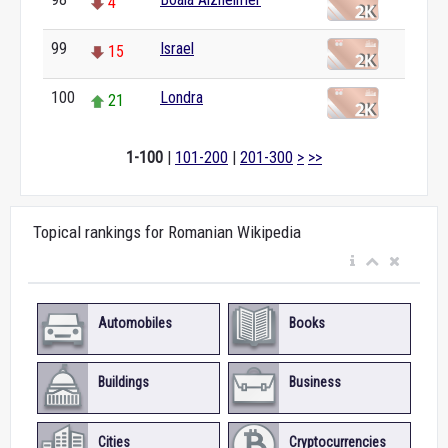
4
99
Israel
15
100
Londra
21
1-100
|
101-200
|
201-300
>
>>
Topical rankings for Romanian Wikipedia
Automobiles
Books
Buildings
Business
Cities
Cryptocurrencies