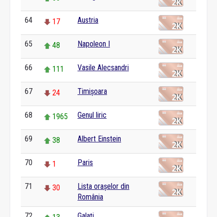
64
Austria
17
65
Napoleon I
48
66
Vasile Alecsandri
111
67
Timișoara
24
68
Genul liric
1965
69
Albert Einstein
38
70
Paris
1
71
Lista orașelor din
30
România
72
Galați