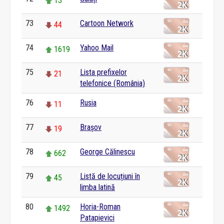
13
73
Cartoon Network
44
74
Yahoo Mail
1619
75
Lista prefixelor
21
telefonice (România)
76
Rusia
11
77
Brașov
19
78
George Călinescu
662
79
Listă de locuțiuni în
45
limba latină
80
Horia-Roman
1492
Patapievici