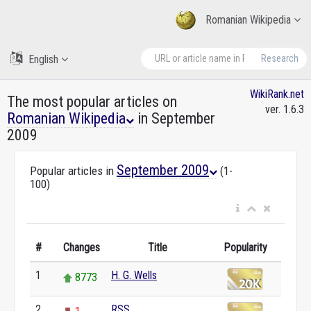
Romanian Wikipedia
English
Research
WikiRank.net
The most popular articles on
ver. 1.6.3
Romanian Wikipedia
in September
2009
September 2009
Popular articles in
(1-
100)
#
Changes
Title
Popularity
1
H. G. Wells
8773
2
RSS