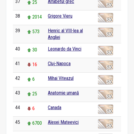
37
Alfabetul grec
25
38
Grigore Vieru
2014
39
Henric al VIII-lea al
573
Angliei
40
Leonardo da Vinci
30
41
Cluj-Napoca
16
42
Mihai Viteazul
6
43
Anatomie umană
25
44
Canada
6
45
Alexei Mateevici
6700