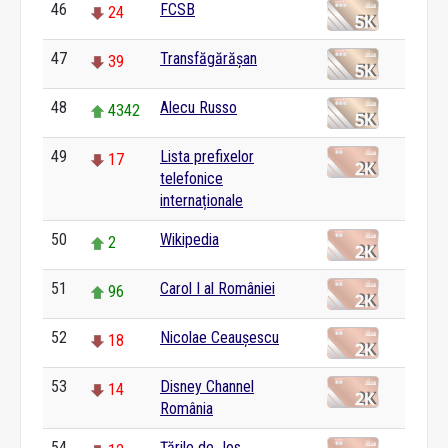
46
FCSB
24
47
Transfăgărășan
39
48
Alecu Russo
4342
49
Lista prefixelor
17
telefonice
internaționale
50
Wikipedia
2
51
Carol I al României
96
52
Nicolae Ceaușescu
18
53
Disney Channel
14
România
54
Țările de Jos