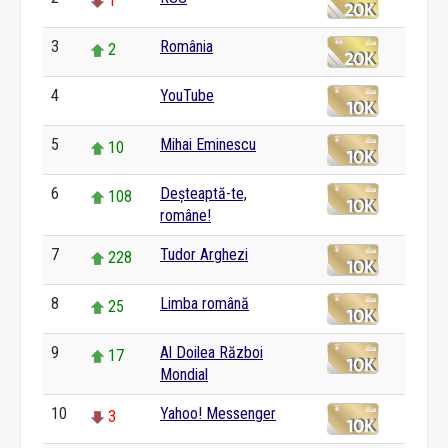
1
3
România
2
4
YouTube
0
5
Mihai Eminescu
10
6
Deșteaptă-te,
108
române!
7
Tudor Arghezi
228
8
Limba română
25
9
Al Doilea Război
17
Mondial
10
Yahoo! Messenger
3