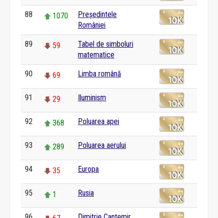
88
Președintele
1070
României
89
Tabel de simboluri
59
matematice
90
Limba română
69
91
Iluminism
29
92
Poluarea apei
368
93
Poluarea aerului
289
94
Europa
35
95
Rusia
1
96
Dimitrie Cantemir