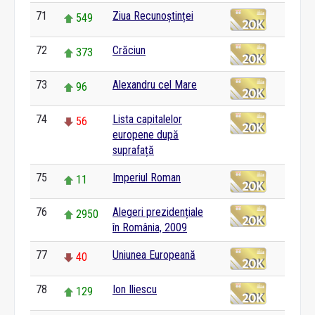
71
Ziua Recunoștinței
549
72
Crăciun
373
73
Alexandru cel Mare
96
74
Lista capitalelor
56
europene după
suprafață
75
Imperiul Roman
11
76
Alegeri prezidențiale
2950
în România, 2009
77
Uniunea Europeană
40
78
Ion Iliescu
129