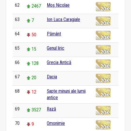
62
Moș Nicolae
2467
63
Ion Luca Caragiale
7
64
Pământ
50
65
Genul liric
15
66
Grecia Antică
128
67
Dacia
20
68
Șapte minuni ale lumii
12
antice
69
Rază
3527
70
Omonimie
9