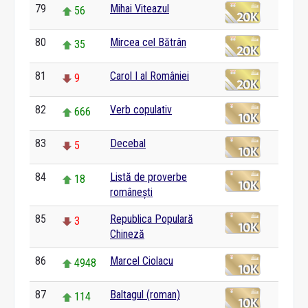
79
Mihai Viteazul
56
80
Mircea cel Bătrân
35
81
Carol I al României
9
82
Verb copulativ
666
83
Decebal
5
84
Listă de proverbe
18
românești
85
Republica Populară
3
Chineză
86
Marcel Ciolacu
4948
87
Baltagul (roman)
114