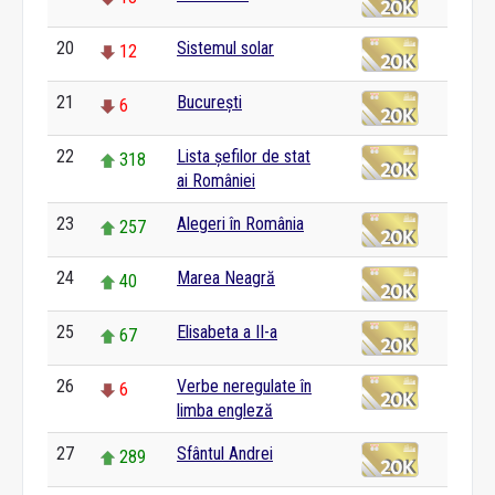
20
Sistemul solar
12
21
București
6
22
Lista șefilor de stat
318
ai României
23
Alegeri în România
257
24
Marea Neagră
40
25
Elisabeta a II-a
67
26
Verbe neregulate în
6
limba engleză
27
Sfântul Andrei
289