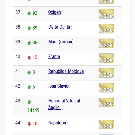
37
Oxigen
92
38
Delta Dunării
89
39
Mara (roman)
36
40
Franța
15
41
Republica Moldova
3
42
Ioan Slavici
5
43
Henric al V-lea al
Angliei
14549
44
Napoleon I
10