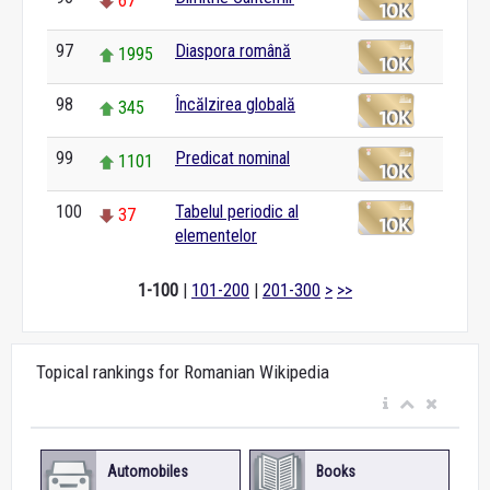
67
97
Diaspora română
1995
98
Încălzirea globală
345
99
Predicat nominal
1101
100
Tabelul periodic al
37
elementelor
1-100
|
101-200
|
201-300
>
>>
Topical rankings for Romanian Wikipedia
Automobiles
Books