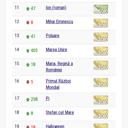
11
Ion (roman)
47
12
Mihai Eminescu
8
13
Poluare
41
14
Marea Unire
405
15
Maria, Regină a
18
României
16
Primul Război
5
Mondial
17
Pi
258
18
Ștefan cel Mare
8
19
Halloween
18