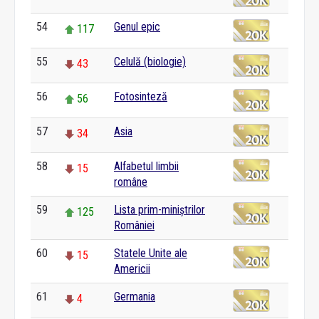
54
Genul epic
117
55
Celulă (biologie)
43
56
Fotosinteză
56
57
Asia
34
58
Alfabetul limbii
15
române
59
Lista prim-miniștrilor
125
României
60
Statele Unite ale
15
Americii
61
Germania
4