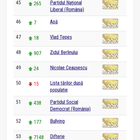
45
Partidul Național
265
Liberal (România)
46
Apă
7
47
Vlad Țepeș
18
48
Zidul Berlinului
907
49
Nicolae Ceaușescu
24
50
Lista țărilor după
15
populație
51
Partidul Social
438
Democrat (România)
52
Bullying
177
53
Difterie
7148