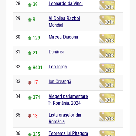
28
Leonardo da Vinci
39
29
Al Doilea Război
9
Mondial
30
Mircea Diaconu
129
31
Dunărea
21
32
Leo Iorga
8401
33
Ion Creangă
17
34
Alegeri parlamentare
374
în România, 2024
35
Lista orașelor din
13
România
36
Teorema lui Pitagora
335