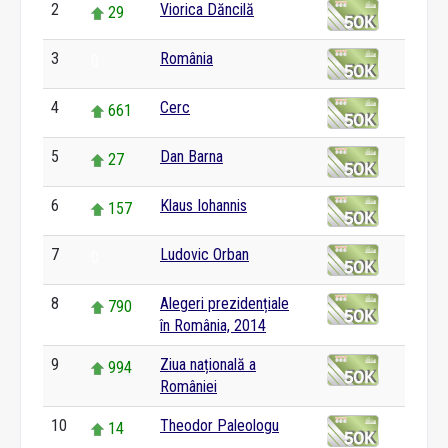
2
Viorica Dăncilă
29
3
România
0
4
Cerc
661
5
Dan Barna
27
6
Klaus Iohannis
157
7
Ludovic Orban
0
8
Alegeri prezidențiale
790
în România, 2014
9
Ziua națională a
994
României
10
Theodor Paleologu
14