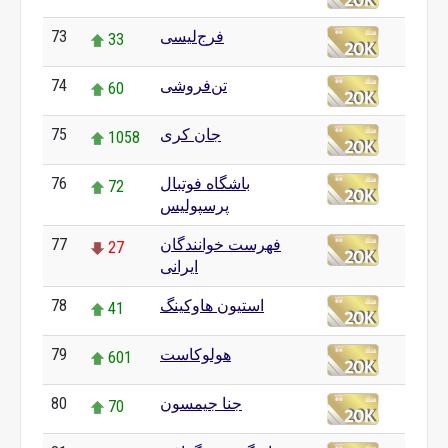
فرج‌لیسی
73
33
تن‌فروشی
74
60
جان کری
75
1058
باشگاه فوتبال
76
72
پرسپولیس
فهرست خوانندگان
77
27
ایرانی
استیون هاوکینگ
78
41
هولوکاست
79
601
جنا جیمسون
80
70