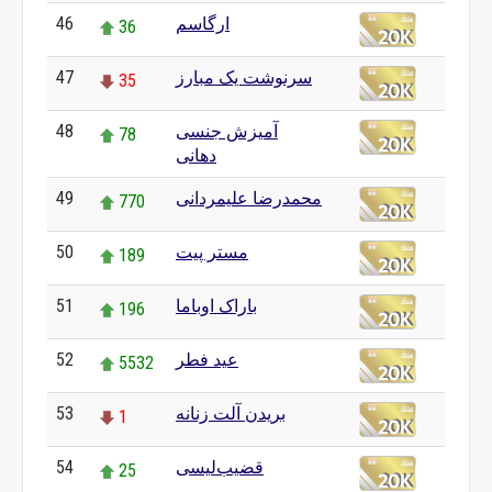
ارگاسم
46
36
سرنوشت یک مبارز
47
35
آمیزش جنسی
48
78
دهانی
محمدرضا علیمردانی
49
770
مستر پیت
50
189
باراک اوباما
51
196
عید فطر
52
5532
بریدن آلت زنانه
53
1
قضیب‌لیسی
54
25