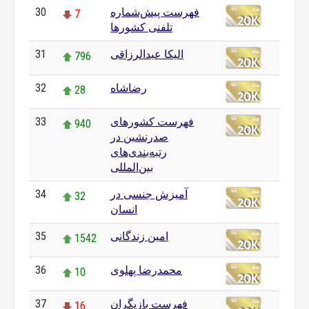
فهرست پیش‌شماره
30
7
تلفنی کشورها
الیکا عبدالرزاقی
31
796
رضاشاه
32
28
فهرست کشورهای
33
940
صدرنشین در
رتبه‌بندی‌های
بین‌المللی
آمیزش جنسی در
34
32
انسان
امین زندگانی
35
1542
محمدرضا پهلوی
36
10
فهرست بازیگران
37
16