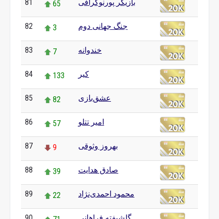
بازیگر پورنوگرافی
81
65
جنگ جهانی دوم
82
3
خندوانه
83
7
کیر
84
133
عشق‌بازی
85
82
امیر تتلو
86
57
بهروز وثوقی
87
9
صادق هدایت
88
39
محمود احمدی‌نژاد
89
22
گلشیفته فراهانی
90