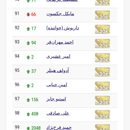
71
مایکل جکسون
91
66
داریوش (خواننده)
92
17
احمد مهران‌فر
93
94
امیر عشیری
94
2
آدولف هیتلر
95
37
امین حیایی
96
2
استیو جابز
97
156
علی صادقی
98
408
حمید فرخ‌نژاد
99
2048