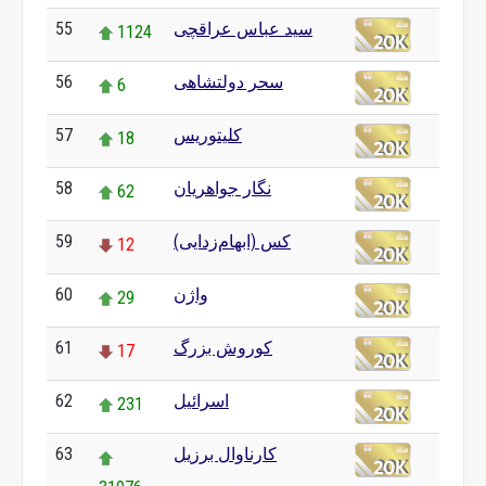
سید عباس عراقچی
55
1124
سحر دولتشاهی
56
6
کلیتوریس
57
18
نگار جواهریان
58
62
کس (ابهام‌زدایی)
59
12
واژن
60
29
کوروش بزرگ
61
17
اسرائیل
62
231
کارناوال برزیل
63