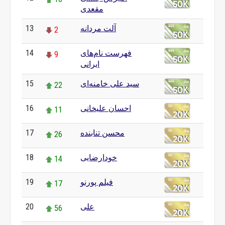
مقعدی
آلت مردانه
13
2
فهرست نام‌های
14
9
ایرانی
سید علی خامنه‌ای
15
22
احسان علیخانی
16
11
محسن تنابنده
17
26
خودارضایی
18
14
فیلم پورنو
19
17
علی
20
56