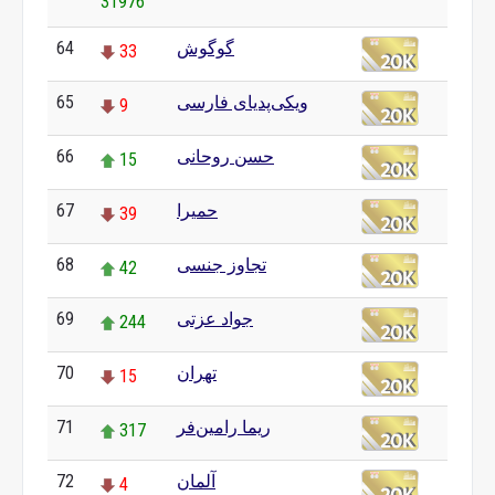
31976
گوگوش
64
33
ویکی‌پدیای فارسی
65
9
حسن روحانی
66
15
حمیرا
67
39
تجاوز جنسی
68
42
جواد عزتی
69
244
تهران
70
15
ریما رامین‌فر
71
317
آلمان
72
4