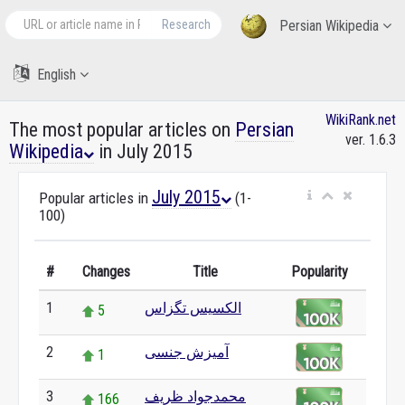
Research
Persian Wikipedia
English
WikiRank.net
The most popular articles on
Persian
ver. 1.6.3
Wikipedia
in July 2015
July 2015
Popular articles in
(1-
100)
#
Changes
Title
Popularity
الکسیس تگزاس
1
5
آمیزش جنسی
2
1
محمدجواد ظریف
3
166