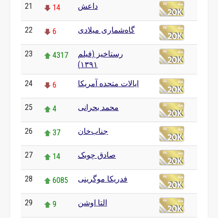
داعش
21
14
گاه‌شماری میلادی
22
6
رستاخیز (فیلم
23
4317
۱۳۹۱)
ایالات متحده آمریکا
24
6
محمد بحرانی
25
4
جناب‌خان
26
37
صادق چوبک
27
14
فدریکا موگرینی
28
6085
التا اوشن
29
9