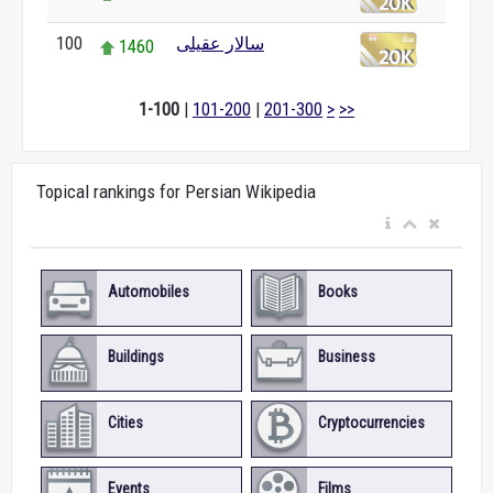
سالار عقیلی
100
1460
1-100
|
101-200
|
201-300
>
>>
Topical rankings for Persian Wikipedia
Automobiles
Books
Buildings
Business
Cities
Cryptocurrencies
Events
Films