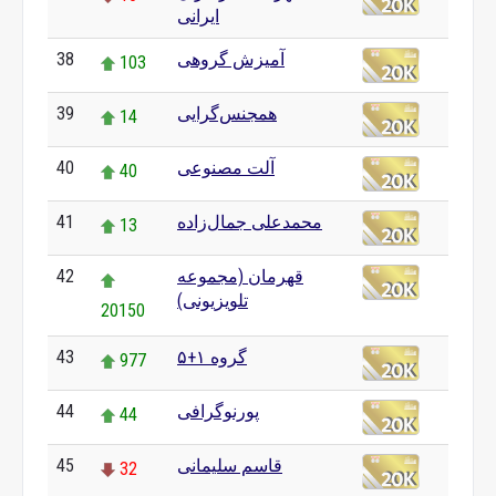
ایرانی
آمیزش گروهی
38
103
همجنس‌گرایی
39
14
آلت مصنوعی
40
40
محمدعلی جمال‌زاده
41
13
قهرمان (مجموعه
42
تلویزیونی)
20150
گروه ۱+۵
43
977
پورنوگرافی
44
44
قاسم سلیمانی
45
32