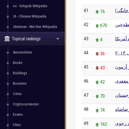
vo - Volapük Wikipedia
41
 خانگی
16
zh - Chinese Wikipedia
42
طه‌چین
670
zhminnan - Min Nan Wikipedia
Topical rankings
43
 آمریکا
4
Automobiles
44
۲۰
36
Books
45
 آزمون
43
Buildings
46
مقعدی
42
Business
Cities
47
جستان
70
Cryptocurrencies
48
ضاشاه
74
Events
49
 رجوی
162
Films