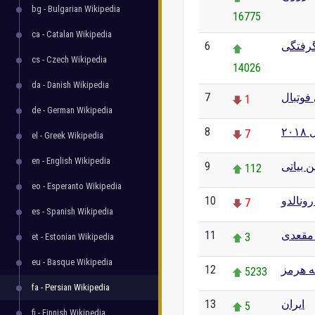
bg - Bulgarian Wikipedia
16775
ca - Catalan Wikipedia
6
گرفتگی
cs - Czech Wikipedia
14026
da - Danish Wikipedia
7
فوتبال
1
de - German Wikipedia
8
۲۰
7
el - Greek Wikipedia
en - English Wikipedia
9
ن بیاتی
112
eo - Esperanto Wikipedia
10
رونالدو
7
es - Spanish Wikipedia
11
مقعدی
3
et - Estonian Wikipedia
eu - Basque Wikipedia
12
ه هرمز
5233
fa - Persian Wikipedia
13
ایران
5
fi - Finnish Wikipedia