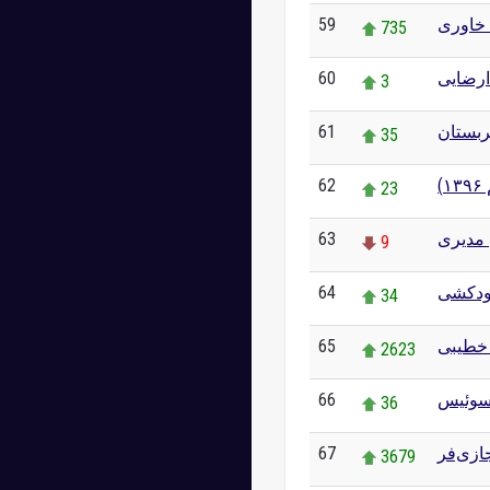
59
خاوری
735
60
رضایی
3
61
بستان
35
62
۱
23
63
 مدیری
9
64
ودکشی
34
65
خطیبی
2623
66
وئیس
36
67
ازی‌فر
3679