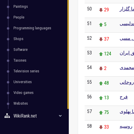
Paintings
50
 گلزار
29
People
51
دلیسی
5
Programming languages
52
ل مسی
37
Shops
Software
53
 ایران
124
Taxones
54
 محمدی
2
Television series
55
وحانی
Universities
48
Video games
56
فرج
13
Websites
57
 پهلوی
75
WikiRank.net
58
روسیه
33