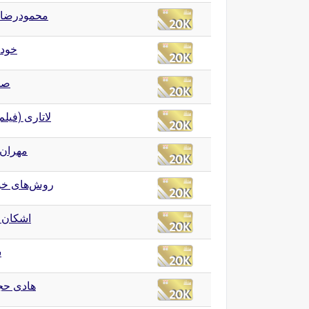
محمودرضا 
خودا
صر
لاتاری (فیلم ۳۹۶)
مهران
روش‌های خ
اشکان 
س
هادی حج