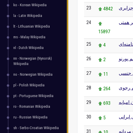
ko - Korean Wikipedia
23
جزایری
4842
la - Latin Wikipedia
24
ر همتی
lt - Lithuanian Wikipedia
15897
ms - Malay Wikipedia
25
منه‌ای
4
nl - Dutch Wikipedia
26
م پورنو
nn - Norwegian (Nynorsk)
2
Wikipedia
27
 جنسی
11
no - Norwegian Wikipedia
pl - Polish Wikipedia
28
 رجوی
264
pt - Portuguese Wikipedia
29
 امباپه
693
ro - Romanian Wikipedia
30
ایرانی
ru - Russian Wikipedia
5
sh - Serbo-Croatian Wikipedia
31
مردانه
10