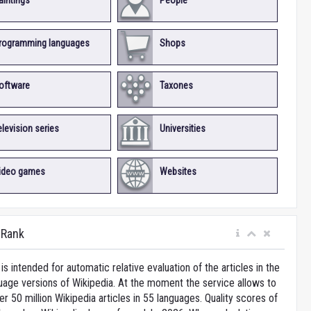
aintings
People
rogramming languages
Shops
oftware
Taxones
elevision series
Universities
ideo games
Websites
iRank
is intended for automatic relative evaluation of the articles in the
uage versions of Wikipedia. At the moment the service allows to
 50 million Wikipedia articles in 55 languages. Quality scores of