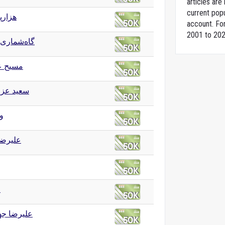
articles ar
current popu
هزارپ)
account. For
2001 to 202
گاه‌شماری 
مسیح عل
سعید عزت
وی
علیرضا
ا
علیرضا جه