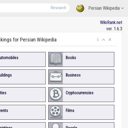
Research
Persian Wikipedia
WikiRank.net
ver. 1.6.3
nkings for Persian Wikipedia
utomobiles
Books
uildings
Business
ities
Cryptocurrencies
vents
Films