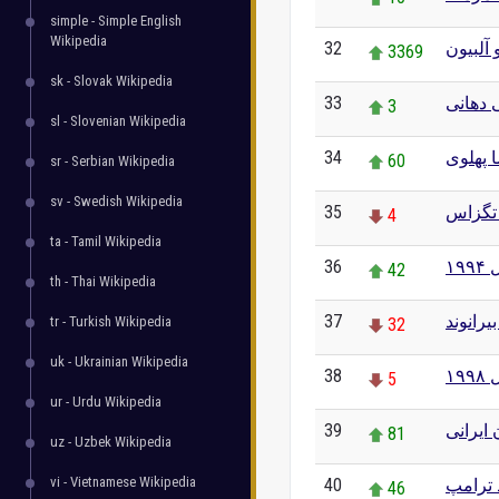
simple - Simple English
Wikipedia
32
 آلبیون
3369
sk - Slovak Wikipedia
33
دهانی
3
sl - Slovenian Wikipedia
34
 پهلوی
60
sr - Serbian Wikipedia
sv - Swedish Wikipedia
35
تگزاس
4
ta - Tamil Wikipedia
36
۱۹
42
th - Thai Wikipedia
37
یرانوند
tr - Turkish Wikipedia
32
uk - Ukrainian Wikipedia
38
۱۹
5
ur - Urdu Wikipedia
39
ایرانی
81
uz - Uzbek Wikipedia
vi - Vietnamese Wikipedia
40
 ترامپ
46