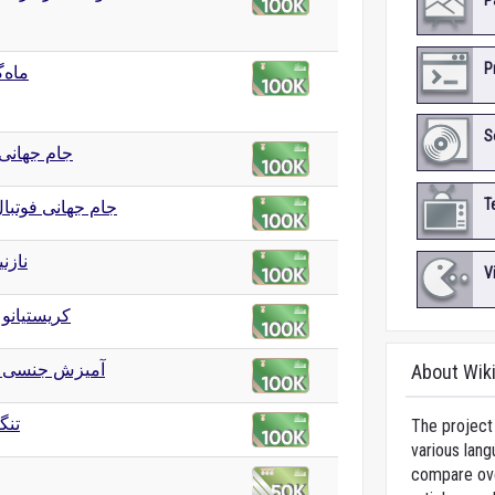
P
P
ماه‌
S
جام جهانی 
T
جام جهانی فوتبال ۱۸
نازنی
V
کریستیانو 
آمیزش جنسی 
About Wik
تنگ
The project 
various lang
compare over