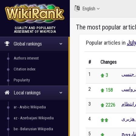
English
The most popular artic
QUALITY AND POPULARITY
ASSESSMENT OF WIKIPEDIA
WikiRank
Jul
Popular articles in
Global rankings
Authors interest
#
Changes
Citation index
1
 جنسی
3
Popularity
2
رواسی
158
Local rankings
3
انتظام
2226
ar - Arabic Wikipedia
az - Azerbaijani Wikipedia
4
 هژبری
be - Belarusian Wikipedia
5
تاروویچ