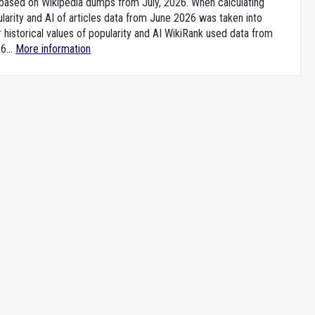
e based on Wikipedia dumps from July, 2026. When calculating
larity and AI of articles data from June 2026 was taken into
 historical values of popularity and AI WikiRank used data from
6...
More information