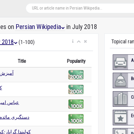
les on
Persian Wikipedia
in July 2018
y 2018
Topical ra
(1-100)
A
Title
Popularity
آمیزش
B
ک
C
عباس امیر
E
دستگیری مائده
کولیندا گرابار-کی