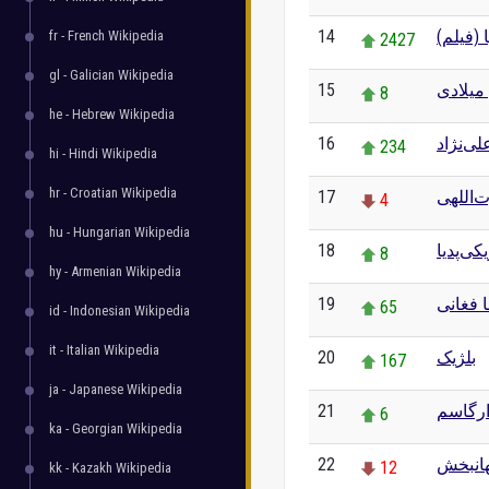
14
ا (فیلم
fr - French Wikipedia
2427
gl - Galician Wikipedia
15
میلادی
8
he - Hebrew Wikipedia
16
ی‌نژاد
234
hi - Hindi Wikipedia
hr - Croatian Wikipedia
17
‌اللهی
4
hu - Hungarian Wikipedia
18
کی‌پدیا
8
hy - Armenian Wikipedia
19
 فغانی
65
id - Indonesian Wikipedia
it - Italian Wikipedia
20
بلژیک
167
ja - Japanese Wikipedia
21
رگاسم
6
ka - Georgian Wikipedia
22
انبخش
12
kk - Kazakh Wikipedia