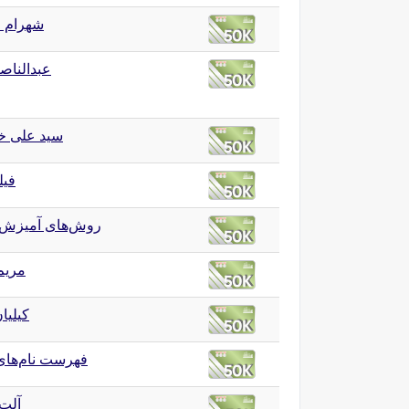
شهرام 
عبدالناص
سید علی خا
فیل
روش‌های آمیزش
مریم
کیلیان
فهرست نام‌های 
آلت 