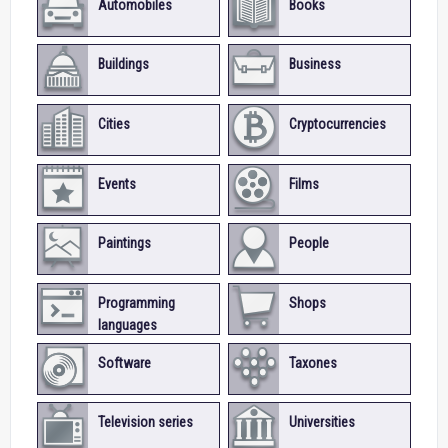
Automobiles
Books
Buildings
Business
Cities
Cryptocurrencies
Events
Films
Paintings
People
Programming
Shops
languages
Software
Taxones
Television series
Universities