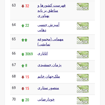
فهرست کشورها و
63
32
مناطق بر پایه
پهناوری
آمیزش جنسی
64
22
دهانی
مهمانی (مجموعه
65
نمایشی)
اتانازی
66
3069
پژمان جمشیدی
67
8
ملک‌جهان خانم
68
15
منصور ستاری
69
15
خودارضایی
70
20