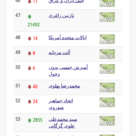
جنگ ایران و عراق
46
11
نازنین زاغری
47
21492
ایالات متحده آمریکا
48
14
آلت مردانه
49
8
آمیزش جنسی بدون
50
6
دخول
محمدرضا پهلوی
51
40
اتحاد جماهیر
52
24
شوروی
سید محمدعلی
53
2855
علوی گرگانی