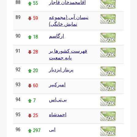
آقامحمدخان قاجار
88
55
نیسان آبی (مجموعه
89
59
نمایش خانگی)
ارگاسم
90
18
فهرست کشورها بر
91
28
پایه جمعیت
پریناز ایزدیار
92
20
امیرکبیر
93
60
بی‌تی‌اس
94
7
احمدشاه
95
25
ابی
96
297