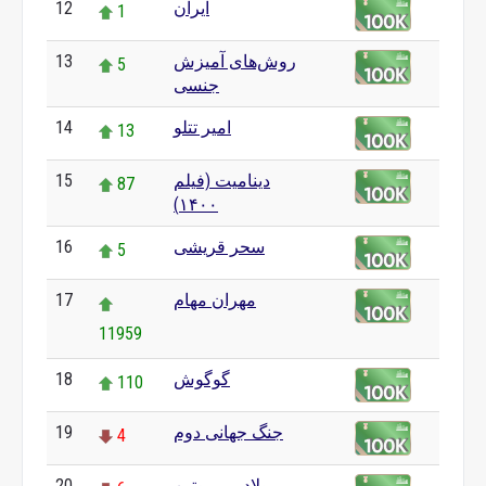
ایران
12
1
روش‌های آمیزش
13
5
جنسی
امیر تتلو
14
13
دینامیت (فیلم
15
87
۱۴۰۰)
سحر قریشی
16
5
مهران مهام
17
11959
گوگوش
18
110
جنگ جهانی دوم
19
4
ولادیمیر پوتین
20