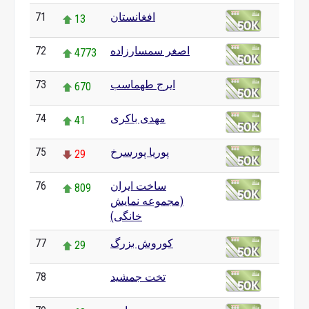
افغانستان
71
13
اصغر سمسارزاده
72
4773
ایرج طهماسب
73
670
مهدی باکری
74
41
پوریا پورسرخ
75
29
ساخت ایران
76
809
(مجموعه نمایش
خانگی)
کوروش بزرگ
77
29
تخت جمشید
78
0