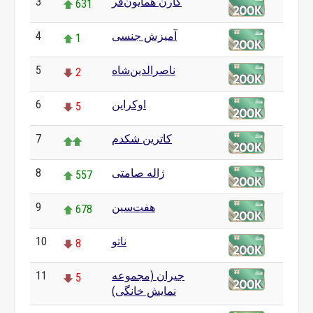
کارن همایون‌فر
3
631
آمیزش جنسی
4
1
ناصرالدین‌شاه
5
2
اوکراین
6
5
کاترین شکدم
7
ژاله صامتی
8
557
هفت‌سین
9
678
ناتو
10
8
جیران (مجموعه
11
5
نمایش خانگی)