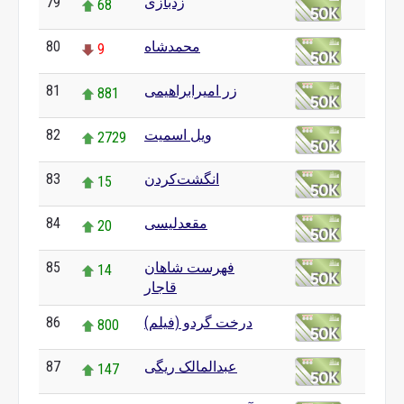
زدبازی
79
68
محمدشاه
80
9
زر امیرابراهیمی
81
881
ویل اسمیت
82
2729
انگشت‌کردن
83
15
مقعدلیسی
84
20
فهرست شاهان
85
14
قاجار
درخت گردو (فیلم)
86
800
عبدالمالک ریگی
87
147