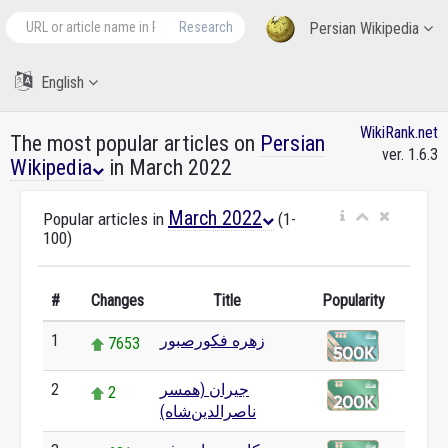
Research
Persian Wikipedia
English
WikiRank.net
The most popular articles on
Persian
ver. 1.6.3
Wikipedia
in March 2022
March 2022
Popular articles in
(1-
100)
#
Changes
Title
Popularity
زهره فکورصبور
1
7653
جیران (همسر
2
2
ناصرالدین‌شاه)