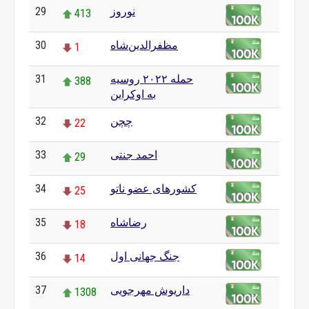
نوروز
29
413
مظفرالدین‌شاه
30
1
حمله ۲۰۲۲ روسیه
31
388
به اوکراین
چچن
32
22
احمد جنتی
33
29
کشورهای عضو ناتو
34
25
رضاشاه
35
18
جنگ جهانی اول
36
14
داریوش مهرجویی
37
1308