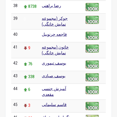
رضا براهنی
38
8738
جوکر (مجموعه
39
0
نمایش خانگی)
فاجعه چرنوبیل
40
0
خاتون (مجموعه
41
9
نمایش خانگی)
یوسف تیموری
42
76
یوسف صیادی
43
338
آمیزش جنسی
44
6
مقعدی
قاسم سلیمانی
45
3