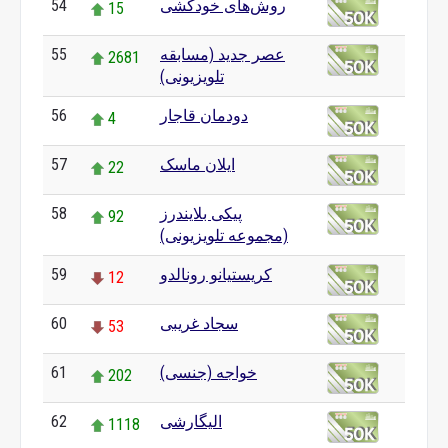
روش‌های خودکشی
54
15
عصر جدید (مسابقه
55
2681
تلویزیونی)
دودمان قاجار
56
4
ایلان ماسک
57
22
پیکی بلایندرز
58
92
(مجموعه تلویزیونی)
کریستیانو رونالدو
59
12
سجاد غریبی
60
53
خواجه (جنسی)
61
202
الیگارشی
62
1118