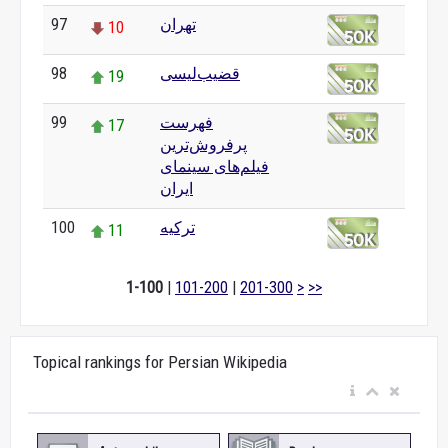
تهران
97
10
قضیب‌لیسی
98
19
فهرست
99
17
پرفروش‌ترین
فیلم‌های سینمای
ایران
ترکیه
100
11
1-100
|
101-200
|
201-300
>
>>
Topical rankings for Persian Wikipedia