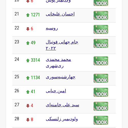
6
احسان علیخانی
21
1271
روسیه
22
6
جام جهانی فوتبال
23
49
۲۰۲۲
محمد محمدی
24
3314
ری‌شهری
چهارشنبه‌سوری
25
1134
امین حیایی
26
41
سید علی خامنه‌ای
27
4
ولودیمیر زلنسکی
28
8