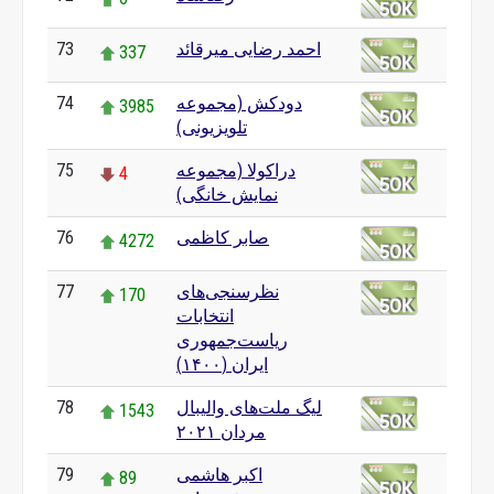
احمد رضایی میرقائد
73
337
دودکش (مجموعه
74
3985
تلویزیونی)
دراکولا (مجموعه
75
4
نمایش خانگی)
صابر کاظمی
76
4272
نظرسنجی‌های
77
170
انتخابات
ریاست‌جمهوری
ایران (۱۴۰۰)
لیگ ملت‌های والیبال
78
1543
مردان ۲۰۲۱
اکبر هاشمی
79
89