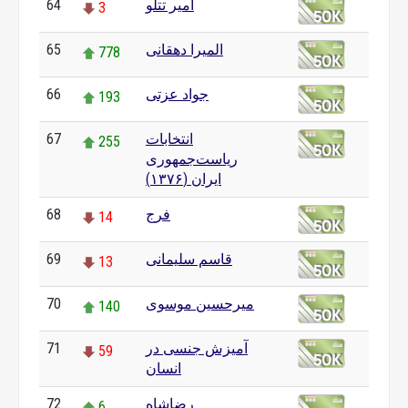
امیر تتلو
64
3
المیرا دهقانی
65
778
جواد عزتی
66
193
انتخابات
67
255
ریاست‌جمهوری
ایران (۱۳۷۶)
فرج
68
14
قاسم سلیمانی
69
13
میرحسین موسوی
70
140
آمیزش جنسی در
71
59
انسان
رضاشاه
72
6