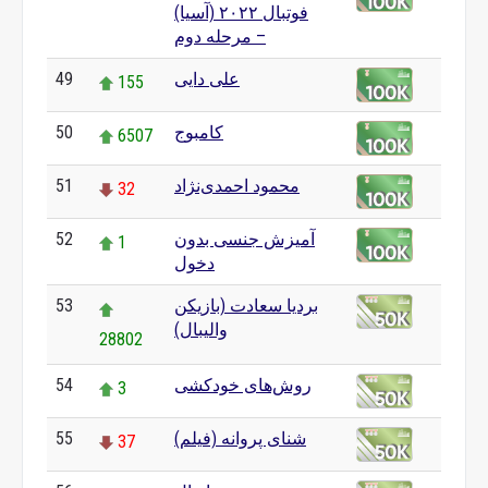
فوتبال ۲۰۲۲ (آسیا)
– مرحله دوم
علی دایی
49
155
کامبوج
50
6507
محمود احمدی‌نژاد
51
32
آمیزش جنسی بدون
52
1
دخول
بردیا سعادت (بازیکن
53
والیبال)
28802
روش‌های خودکشی
54
3
شنای پروانه (فیلم)
55
37