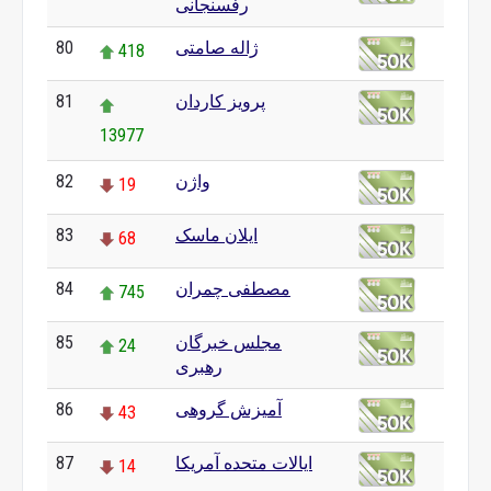
رفسنجانی
ژاله صامتی
80
418
پرویز کاردان
81
13977
واژن
82
19
ایلان ماسک
83
68
مصطفی چمران
84
745
مجلس خبرگان
85
24
رهبری
آمیزش گروهی
86
43
ایالات متحده آمریکا
87
14