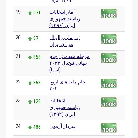
آمار انتخابات
19
971
ریاست‌جمهوری
ایران (۱۳۹۶)
تیم ملی والیبال
20
97
مردان ایران
مرحله مقدماتی جام
21
858
جهانی فوتبال ۲۰۲۲
(آسیا)
جام ملت‌های اروپا
22
863
۲۰۲۰
انتخابات
23
129
ریاست‌جمهوری
ایران (۱۳۹۲)
سردار آزمون
24
486