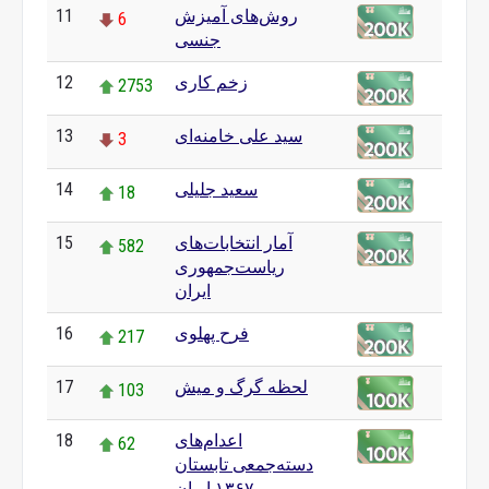
روش‌های آمیزش
11
6
جنسی
زخم کاری
12
2753
سید علی خامنه‌ای
13
3
سعید جلیلی
14
18
آمار انتخابات‌های
15
582
ریاست‌جمهوری
ایران
فرح پهلوی
16
217
لحظه گرگ و میش
17
103
اعدام‌های
18
62
دسته‌جمعی تابستان
۱۳۶۷ ایران