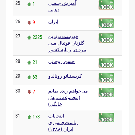
آمیزش جنسی
25
1
دهانی
ایران
26
9
فهرست برترین
27
2225
گلزنان فوتبال ملی
مردان بر پایه کشور
حسن روحانی
28
21
کریستیانو رونالدو
29
63
می‌خواهم زنده بمانم
30
7
(مجموعه نمایش
خانگی)
انتخابات
31
178
ریاست‌جمهوری
ایران (۱۳۸۸)