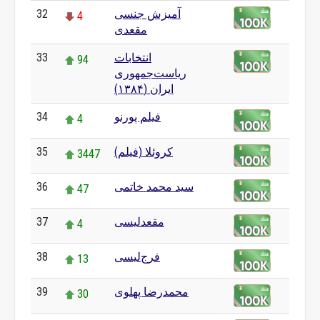
آمیزش جنسی
32
4
مقعدی
انتخابات
33
94
ریاست‌جمهوری
ایران (۱۳۸۴)
فیلم پورنو
34
4
کروئلا (فیلم)
35
3447
سید محمد خاتمی
36
47
مقعدلیسی
37
4
فرج‌لیسی
38
13
محمدرضا پهلوی
39
30