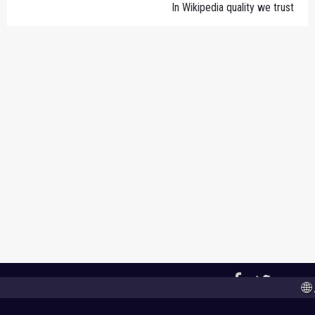
In Wikipedia quality we trust
2015-2026,
WikiRank.net
, CC BY-SA 4.0
🌐 A n