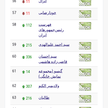
انزال
56
11
خودارضایی
57
11
فهرست
58
112
رئیس‌جمهورهای
ایران
سید احمد علم‌الهدی
59
215
سید احسان
60
336
قاضی‌زاده هاشمی
گیسو (مجموعه
61
14
نمایش خانگی)
ولادیمیر الکنو
62
307
طالبان
63
216