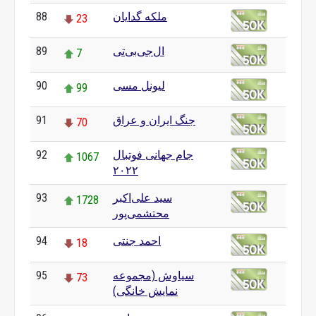
ملکه گدایان
88
23
ال‌جی‌بی‌تی
89
7
لیونل مسی
90
99
جنگ ایران و عراق
91
70
جام جهانی فوتبال
92
1067
۲۰۲۲
سید علی‌اکبر
93
1728
محتشمی‌پور
احمد جنتی
94
18
سیاوش (مجموعه
95
73
نمایش خانگی)