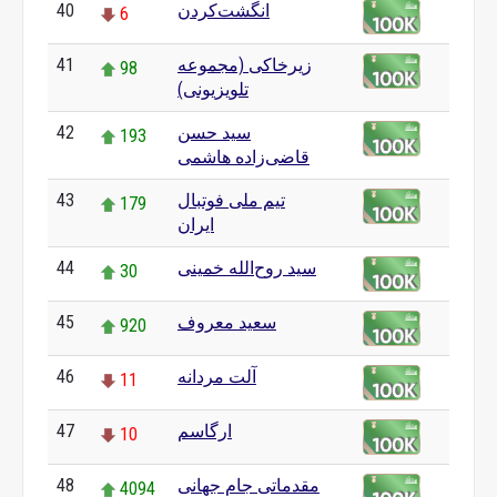
انگشت‌کردن
40
6
زیرخاکی (مجموعه
41
98
تلویزیونی)
سید حسن
42
193
قاضی‌زاده هاشمی
تیم ملی فوتبال
43
179
ایران
سید روح‌الله خمینی
44
30
سعید معروف
45
920
آلت مردانه
46
11
ارگاسم
47
10
مقدماتی جام جهانی
48
4094