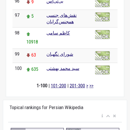
بی‌تی‌اس
96
9
نقش‌های جنسی
97
5
همجنس‌گرایان
کاظم سامی
98
10918
شورای نگهبان
99
63
سید محمد بهشتی
100
635
1-100
|
101-200
|
201-300
>
>>
Topical rankings for Persian Wikipedia