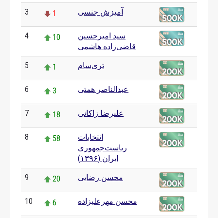
آمیزش جنسی
3
1
سید امیرحسین
4
10
قاضی‌زاده هاشمی
تری‌سام
5
1
عبدالناصر همتی
6
3
علیرضا زاکانی
7
18
انتخابات
8
58
ریاست‌جمهوری
ایران (۱۳۹۶)
محسن رضایی
9
20
محسن مهرعلیزاده
10
6