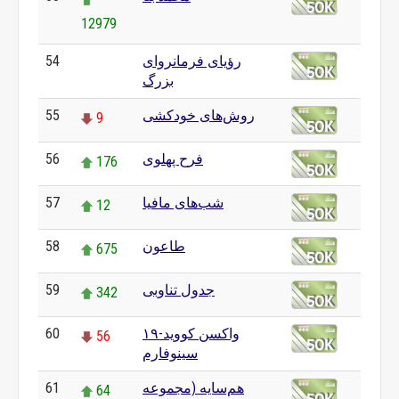
12979
رؤیای فرمانروای
54
0
بزرگ
روش‌های خودکشی
55
9
فرح پهلوی
56
176
شب‌های مافیا
57
12
طاعون
58
675
جدول تناوبی
59
342
واکسن کووید-۱۹
60
56
سینوفارم
هم‌سایه (مجموعه
61
64