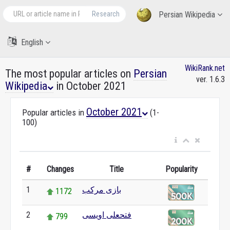
Research
Persian Wikipedia
English
WikiRank.net
The most popular articles on
Persian
ver. 1.6.3
Wikipedia
in October 2021
October 2021
Popular articles in
(1-
100)
#
Changes
Title
Popularity
بازی مرکب
1
1172
فتحعلی اویسی
2
799