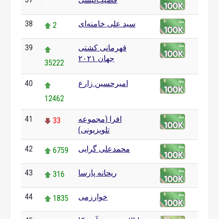
0
سید علی خامنه‌ای
38
2
قهرمانی کشتی
39
جهان ۲۰۲۱
35222
امیرحسین زارع
40
12462
افرا (مجموعه
41
33
تلویزیونی)
محمدعلی گرایی
42
6759
ریحانه پارسا
43
316
خوارزمی
44
1835