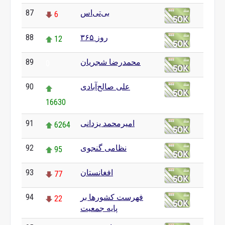
بی‌تی‌اس
87
6
۳۶۵ روز
88
12
محمدرضا شجریان
89
0
علی صالح‌آبادی
90
16630
امیرمحمد یزدانی
91
6264
نظامی گنجوی
92
95
افغانستان
93
77
فهرست کشورها بر
94
22
پایه جمعیت