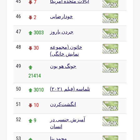
ایالات متحده آمریکا
45
7
خودارضایی
46
2
جردن باروز
47
3003
خاتون (مجموعه
48
30
نمایش خانگی)
جونگ هو یون
49
21414
تلماسه (فیلم ۲۰۲۱)
50
3010
انگشت‌کردن
51
10
آمیزش جنسی در
52
9
انسان
محمد بنا
53