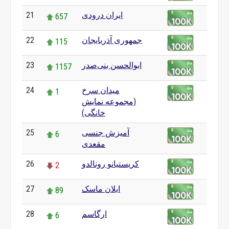
ایران درودی
21
657
جمهوری آذربایجان
22
115
ابوالحسن بنی‌صدر
23
1157
میدان سرخ
24
1
(مجموعه نمایش
خانگی)
آمیزش جنسی
25
6
مقعدی
کریستیانو رونالدو
26
2
ایلان ماسک
27
89
ارگاسم
28
6