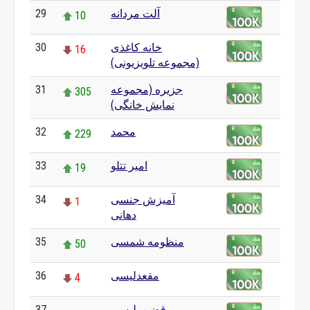
آلت مردانه
29
10
خانه کاغذی
30
16
(مجموعه تلویزیونی)
جزیره (مجموعه
31
305
نمایش خانگی)
محمد
32
229
امیر تتلو
33
19
آمیزش جنسی
34
1
دهانی
منظومه شمسی
35
50
مقعدلیسی
36
4
قضیب‌لیسی
37