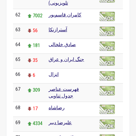
تلویزیونی)
کامران قاسم‌پور
62
7002
آسترازنکا
63
56
صادق خلخالی
64
181
جنگ ایران و عراق
65
35
انزال
66
6
فهرست عناصر
67
309
جدول تناوبی
رضاشاه
68
17
علیرضا دبیر
69
4334