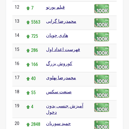
فیلم پورنو
12
7
محمدرضا گرایی
13
5563
هادی چوپان
14
725
فهرست اعداد اول
15
286
کوروش بزرگ
16
166
محمدرضا پهلوی
17
40
صنعت سکس
18
55
آمیزش جنسی بدون
19
4
دخول
حمید سوریان
20
2848