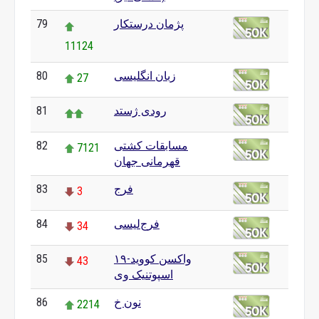
پژمان درستکار
79
11124
زبان انگلیسی
80
27
رودی ژستد
81
مسابقات کشتی
82
7121
قهرمانی جهان
فرج
83
3
فرج‌لیسی
84
34
واکسن کووید-۱۹
85
43
اسپوتنیک وی
نون خ
86
2214