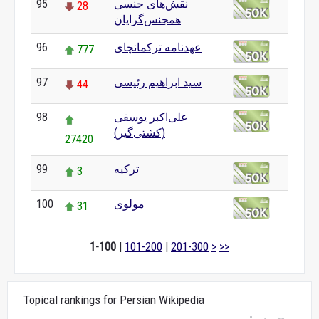
نقش‌های جنسی
95
28
همجنس‌گرایان
عهدنامه ترکمانچای
96
777
سید ابراهیم رئیسی
97
44
علی‌اکبر یوسفی
98
(کشتی‌گیر)
27420
ترکیه
99
3
مولوی
100
31
1-100
|
101-200
|
201-300
>
>>
Topical rankings for Persian Wikipedia