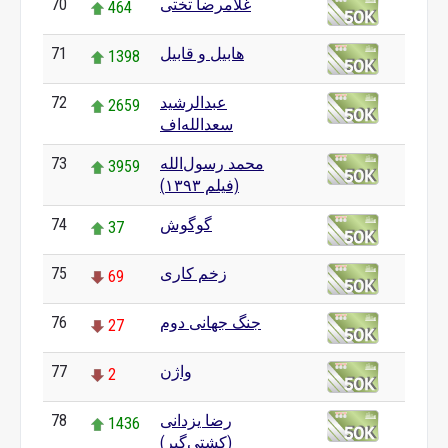
غلامرضا تختی
70
464
هابیل و قابیل
71
1398
عبدالرشید
72
2659
سعدالله‌اف
محمد رسول‌الله
73
3959
(فیلم ۱۳۹۳)
گوگوش
74
37
زخم کاری
75
69
جنگ جهانی دوم
76
27
واژن
77
2
رضا یزدانی
78
1436
(کشتی‌گیر)