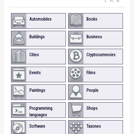
Automobiles
Books
Buildings
Business
Cities
Cryptocurrencies
Events
Films
Paintings
People
Programming
Shops
languages
Software
Taxones