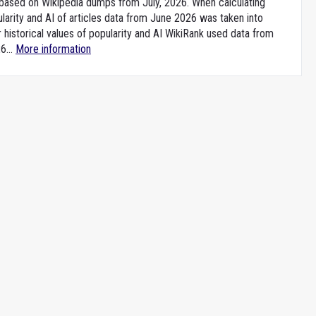
e based on Wikipedia dumps from July, 2026. When calculating
larity and AI of articles data from June 2026 was taken into
 historical values of popularity and AI WikiRank used data from
6...
More information