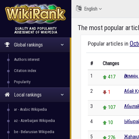
English
The most popular artic
QUALITY AND POPULARITY
ASSESSMENT OF WIKIPEDIA
WikiRank
Oct
Popular articles in
Global rankings
Authors interest
#
Changes
Citation index
1
Әлемнің
417
Popularity
2
Абай Қ
1
Local rankings
3
Абылай
107
ar - Arabic Wikipedia
az - Azerbaijani Wikipedia
4
Ыбырай
10
be - Belarusian Wikipedia
5
Жаһанд
276