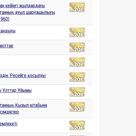
ан кейінгі жылдардағы
танның ауыл шаруашылығы
1960)
хандығы
иоттар
үздің Ресейге қосылуы
ен Ұлттар Ұйымы
танның Қызыл кітабына
өсімдіктер
емлекеті