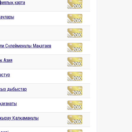
фиялық карта
таулары
ли Сүлейменұлы Мақатаев
қ Азия
әстүр
сыз дыбыстар
қағанаты
жырау Қалқаманұлы