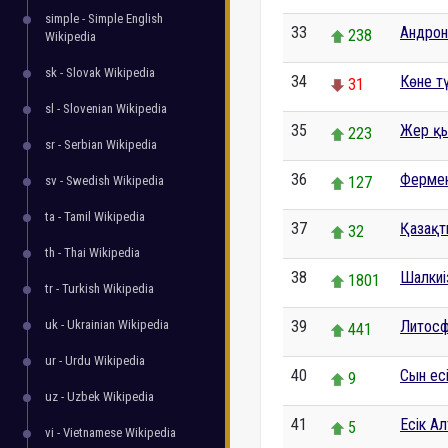
simple - Simple English
33
Андрон
238
Wikipedia
sk - Slovak Wikipedia
34
Көне т
31
sl - Slovenian Wikipedia
35
Жер қ
223
sr - Serbian Wikipedia
36
Ферме
sv - Swedish Wikipedia
127
ta - Tamil Wikipedia
37
Қазақт
32
th - Thai Wikipedia
38
Шалкиі
1801
tr - Turkish Wikipedia
uk - Ukrainian Wikipedia
39
Литос
441
ur - Urdu Wikipedia
40
Сын ес
9
uz - Uzbek Wikipedia
41
Есік А
5
vi - Vietnamese Wikipedia