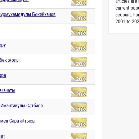
articles ar
current popu
 Нұрмұхамедұлы Бөкейханов
account. For
2001 to 202
еру
бек жолы
ора
қағанаты
Имантайұлы Сәтбаев
 мен Сара айтысы
иет