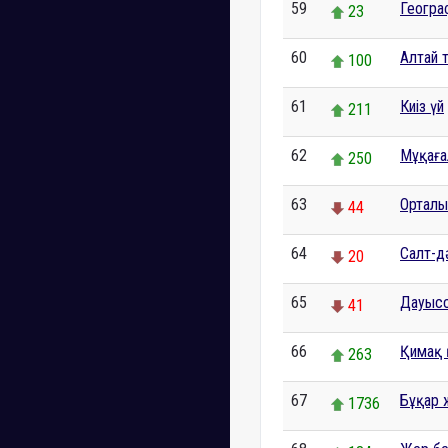
59
Геогра
23
60
Алтай 
100
61
Киіз үй
211
62
Мұқаға
250
63
Орталы
44
64
Салт-д
20
65
Дауыс
41
66
Қимақ 
263
67
Бұқар 
1736