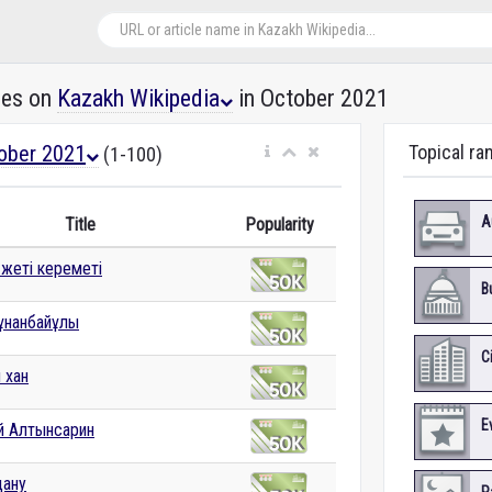
les on
Kazakh Wikipedia
in October 2021
ober 2021
Topical ra
(1-100)
A
Title
Popularity
 жеті кереметі
B
ұнанбайұлы
C
 хан
E
 Алтынсарин
ану