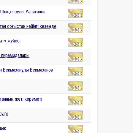
 Шыңғысұлы Уәлиханов
тан соғыстан кейінгі кезеңде
ыту жүйесі
 пирамидалары
н Бекмаханұлы Бекмаханов
танның жеті кереметі
уірі
лық