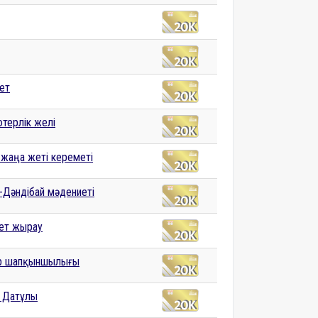
ет
терлік желі
ң жаңа жеті кереметі
-Дәндібай мәдениеті
ет жырау
р шапқыншылығы
 Датұлы