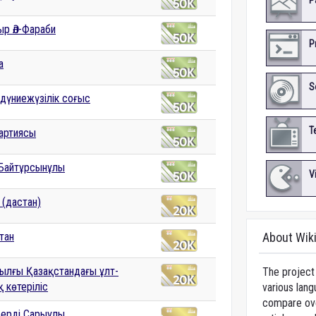
P
ыр Әл-Фараби
P
а
S
 дүниежүзілік соғыс
T
артиясы
Байтұрсынұлы
V
 (дастан)
тан
About Wik
ылғы Қазақстандағы ұлт-
The project 
 көтеріліс
various lang
compare over
ерді Сарыұлы