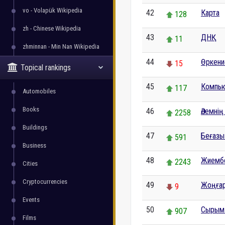
vo - Volapük Wikipedia
42
Карта
128
zh - Chinese Wikipedia
43
ДНҚ
11
zhminnan - Min Nan Wikipedia
44
Өркени
15
Topical rankings
45
Компью
117
Automobiles
Books
46
Әлемні
2258
Buildings
47
Беғазы
591
Business
48
Жиемб
2243
Cities
Cryptocurrencies
49
Жоңға
9
Events
50
Сырым
907
Films