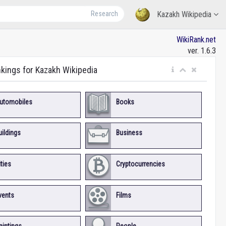
Research
Kazakh Wikipedia
WikiRank.net
ver. 1.6.3
nkings for Kazakh Wikipedia
utomobiles
Books
uildings
Business
ities
Cryptocurrencies
vents
Films