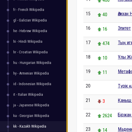
406
fr - French Wikipedia
15
Әлихан
40
gl - Galician Wikipedia
16
Эпитет
16
he - Hebrew Wikipedia
hi - Hindi Wikipedia
17
Тың иг
474
hr - Croatian Wikipedia
18
Ұлы Жі
10
hu - Hungarian Wikipedia
19
Метаф
11
hy - Armenian Wikipedia
id - Indonesian Wikipedia
20
Түрік 
0
it - Italian Wikipedia
21
Қаныш 
3
ja - Japanese Wikipedia
22
Біржан
2624
ka - Georgian Wikipedia
kk - Kazakh Wikipedia
23
Мәден
14