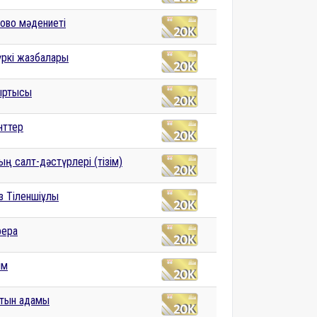
ово мәдениеті
үркі жазбалары
ыртысы
нттер
ың салт-дәстүрлері (тізім)
з Тіленшіұлы
фера
ім
лтын адамы