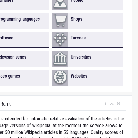
aintings
People
rogramming languages
Shops
oftware
Taxones
elevision series
Universities
ideo games
Websites
iRank
is intended for automatic relative evaluation of the articles in the
uage versions of Wikipedia. At the moment the service allows to
 50 million Wikipedia articles in 55 languages. Quality scores of