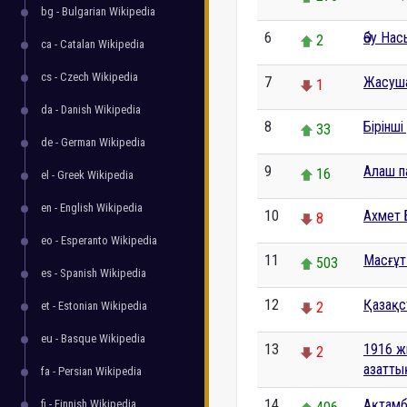
bg - Bulgarian Wikipedia
6
Әбу Нас
2
ca - Catalan Wikipedia
cs - Czech Wikipedia
7
Жасуш
1
da - Danish Wikipedia
8
Бірінші
33
de - German Wikipedia
9
Алаш п
16
el - Greek Wikipedia
en - English Wikipedia
10
Ахмет 
8
eo - Esperanto Wikipedia
11
Масғұт
503
es - Spanish Wikipedia
12
Қазақс
et - Estonian Wikipedia
2
eu - Basque Wikipedia
13
1916 ж
2
азаттық
fa - Persian Wikipedia
14
Ақтамб
fi - Finnish Wikipedia