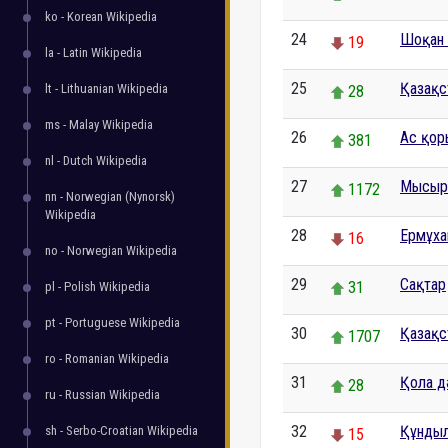
ko - Korean Wikipedia
24
Шоқан
19
la - Latin Wikipedia
25
Қазақс
lt - Lithuanian Wikipedia
28
ms - Malay Wikipedia
26
Ас қор
381
nl - Dutch Wikipedia
27
Мысыр
1172
nn - Norwegian (Nynorsk)
Wikipedia
28
Ермұха
16
no - Norwegian Wikipedia
29
Сақтар
31
pl - Polish Wikipedia
pt - Portuguese Wikipedia
30
Қазақс
1707
ro - Romanian Wikipedia
31
Қола дә
28
ru - Russian Wikipedia
32
Құнды
sh - Serbo-Croatian Wikipedia
15