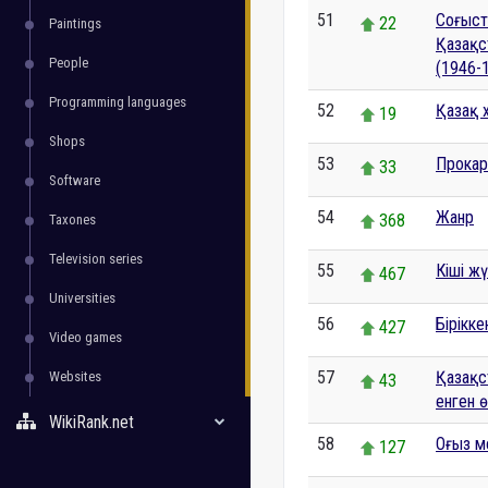
51
Соғыст
22
Paintings
Қазақс
People
(1946-
Programming languages
52
Қазақ 
19
Shops
53
Прокар
33
Software
54
Жанр
368
Taxones
Television series
55
Кіші ж
467
Universities
56
Бірікк
427
Video games
57
Қазақс
Websites
43
енген 
WikiRank.net
58
Оғыз м
127