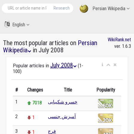
Research
Persian Wikipedia
English
WikiRank.net
The most popular articles on
Persian
ver. 1.6.3
Wikipedia
in July 2008
July 2008
Popular articles in
(1-
100)
#
Changes
Title
Popularity
1
خسرو شکیبایی
7018
2
آمیزش جنسی
1
3
فرج
1