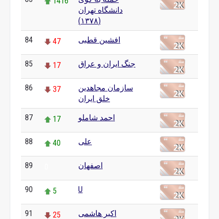
1416
دانشگاه تهران
(۱۳۷۸)
84
افشین قطبی
47
85
جنگ ایران و عراق
17
86
سازمان مجاهدین
37
خلق ایران
87
احمد شاملو
17
88
علی
40
89
اصفهان
0
90
U
5
91
اکبر هاشمی
25