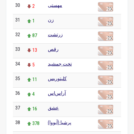
30
مهستی
2
31
زن
1
32
زرتشت
87
33
رقص
13
34
تخت جمشید
5
35
کلیتوریس
11
36
آراس‌اس
4
37
عشق
16
38
پرشیا (آیووا)
378