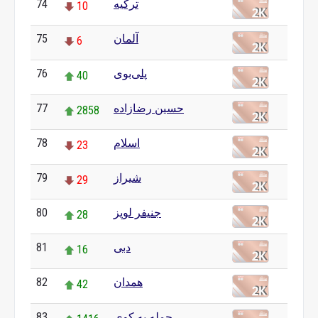
74
ترکیه
10
75
آلمان
6
76
پلی‌بوی
40
77
حسین رضازاده
2858
78
اسلام
23
79
شیراز
29
80
جنیفر لوپز
28
81
دبی
16
82
همدان
42
83
حمله به کوی