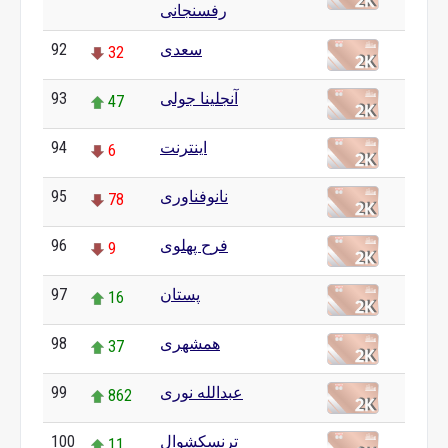
رفسنجانی
92
سعدی
32
93
آنجلینا جولی
47
94
اینترنت
6
95
نانوفناوری
78
96
فرح پهلوی
9
97
پستان
16
98
همشهری
37
99
عبدالله نوری
862
100
ترنسکشوال
11