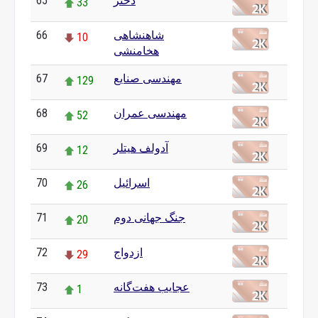
65
دختر
33
66
شاهنشاهی
10
هخامنشی
67
مهندسی صنایع
129
68
مهندسی عمران
52
69
آدولف هیتلر
12
70
اسرائیل
26
71
جنگ جهانی دوم
20
72
ازدواج
29
73
عجایب هفت‌گانه
1