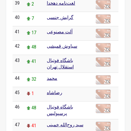
39
لغت‌نامه دهخدا
2
40
گرایش جنسی
7
41
آلت مصنوعی
17
42
سیاوش قمیشی
48
43
باشگاه فوتبال
41
استقلال تهران
44
محمد
32
45
رضاشاه
1
46
باشگاه فوتبال
48
پرسپولیس
47
سید روح‌الله خمینی
41