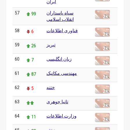
ایران
57
سپاه پاسداران
99
انقلاب اسلامی
58
فناوری اطلاعات
6
59
تبریز
26
60
زبان انگلیسی
7
61
مهندسی مکانیک
87
62
ختنه
5
63
تانیا جوهری
64
وزارت اطلاعات
11