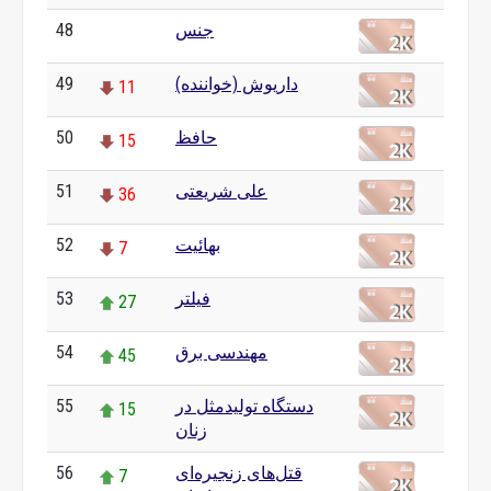
48
جنس
0
49
داریوش (خواننده)
11
50
حافظ
15
51
علی شریعتی
36
52
بهائیت
7
53
فیلتر
27
54
مهندسی برق
45
55
دستگاه تولیدمثل در
15
زنان
56
قتل‌های زنجیره‌ای
7