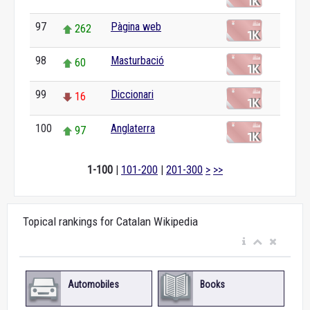
97
Pàgina web
262
98
Masturbació
60
99
Diccionari
16
100
Anglaterra
97
1-100
|
101-200
|
201-300
>
>>
Topical rankings for Catalan Wikipedia
Automobiles
Books