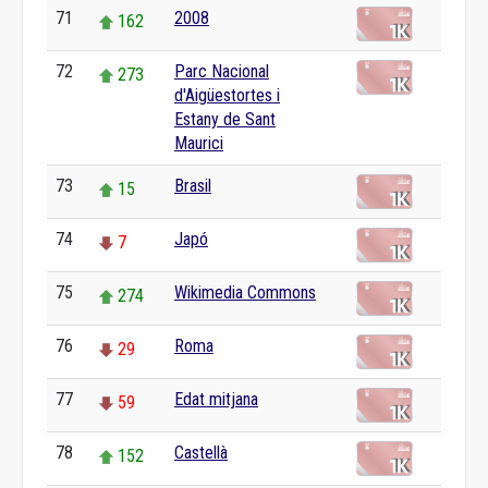
71
2008
162
72
Parc Nacional
273
d'Aigüestortes i
Estany de Sant
Maurici
73
Brasil
15
74
Japó
7
75
Wikimedia Commons
274
76
Roma
29
77
Edat mitjana
59
78
Castellà
152