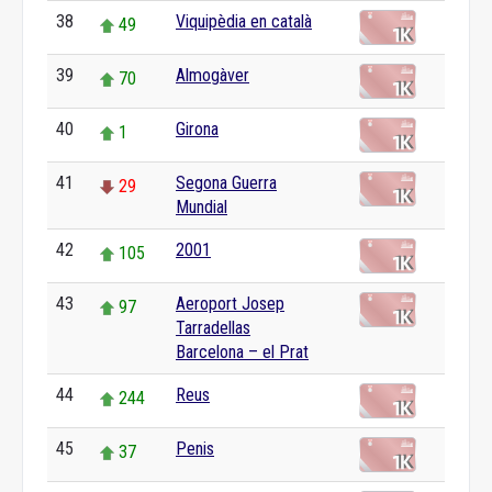
38
Viquipèdia en català
49
39
Almogàver
70
40
Girona
1
41
Segona Guerra
29
Mundial
42
2001
105
43
Aeroport Josep
97
Tarradellas
Barcelona – el Prat
44
Reus
244
45
Penis
37