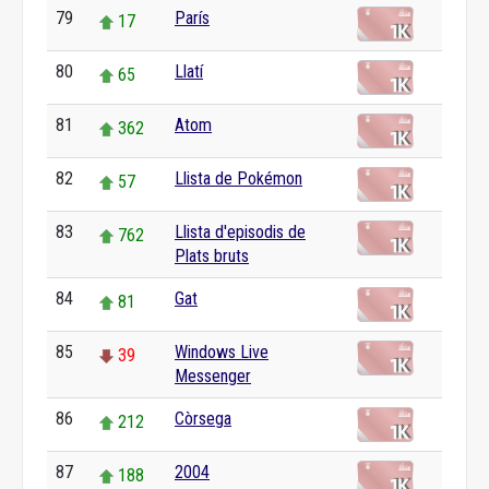
79
París
17
80
Llatí
65
81
Atom
362
82
Llista de Pokémon
57
83
Llista d'episodis de
762
Plats bruts
84
Gat
81
85
Windows Live
39
Messenger
86
Còrsega
212
87
2004
188