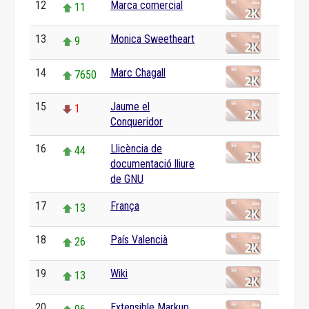
12
Marca comercial
11
13
Monica Sweetheart
9
14
Marc Chagall
7650
15
Jaume el
1
Conqueridor
16
Llicència de
44
documentació lliure
de GNU
17
França
13
18
País Valencià
26
19
Wiki
13
20
Extensible Markup