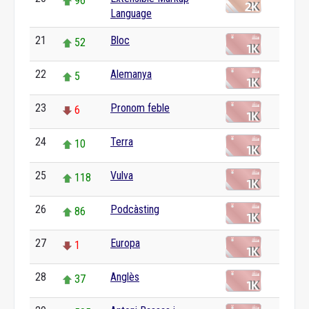
96
Language
21
Bloc
52
22
Alemanya
5
23
Pronom feble
6
24
Terra
10
25
Vulva
118
26
Podcàsting
86
27
Europa
1
28
Anglès
37