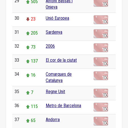
29
Antoni Bassas i
505
Onieva
30
Unió Europea
23
31
Sardenya
205
32
2006
73
33
El cor de la ciutat
137
34
Comarques de
16
Catalunya
35
Regne Unit
7
36
Metro de Barcelona
115
37
Andorra
65