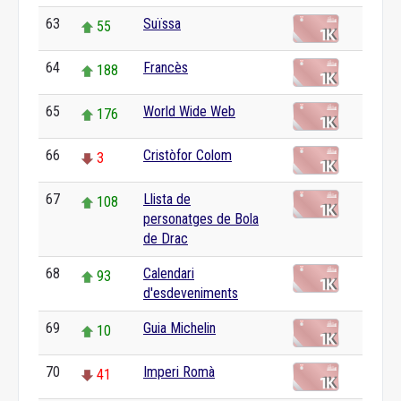
63
Suïssa
55
64
Francès
188
65
World Wide Web
176
66
Cristòfor Colom
3
67
Llista de
108
personatges de Bola
de Drac
68
Calendari
93
d'esdeveniments
69
Guia Michelin
10
70
Imperi Romà
41