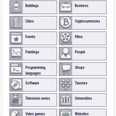
Buildings
Business
Cities
Cryptocurrencies
Events
Films
Paintings
People
Programming
Shops
languages
Software
Taxones
Television series
Universities
Video games
Websites