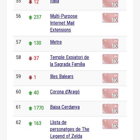
55
Itàlia
12
56
Multi-Purpose
237
Internet Mail
Extensions
57
Metre
130
58
Temple Expiatori de
37
la Sagrada Família
59
Illes Balears
1
60
Corona d'Aragó
40
61
Baixa Cerdanya
1770
62
Llista de
163
personatges de The
Legend of Zelda