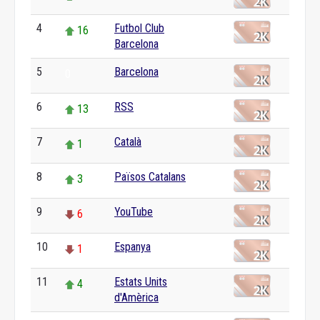
4
Futbol Club
16
Barcelona
5
Barcelona
0
6
RSS
13
7
Català
1
8
Països Catalans
3
9
YouTube
6
10
Espanya
1
11
Estats Units
4
d'Amèrica