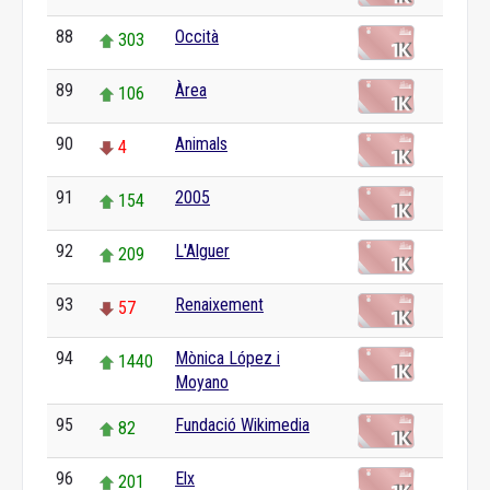
88
Occità
303
89
Àrea
106
90
Animals
4
91
2005
154
92
L'Alguer
209
93
Renaixement
57
94
Mònica López i
1440
Moyano
95
Fundació Wikimedia
82
96
Elx
201