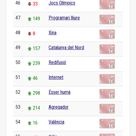
46
Jocs Olímpics
33
47
Programari lliure
149
48
Xina
8
49
Catalunya del Nord
157
50
Redifusió
239
51
Internet
46
52
Ésser humà
298
53
Agregador
214
54
València
16