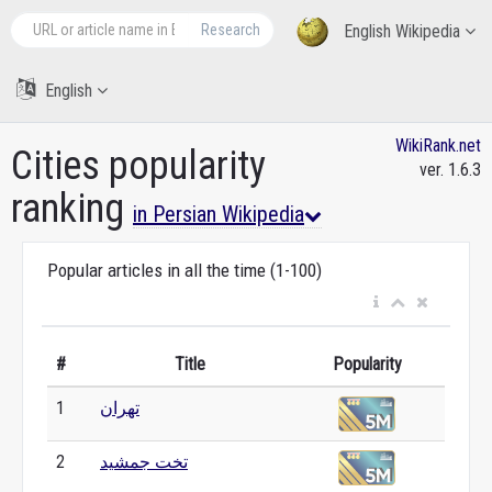
Research
English Wikipedia
English
WikiRank.net
Cities popularity
ver. 1.6.3
ranking
in Persian Wikipedia
Popular articles in all the time (1-100)
#
Title
Popularity
تهران
1
تخت جمشید
2