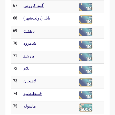
گنبد کاووس
67
بابل (دولت‌شهر)
68
زاهدان
69
شاهرود
70
بیرجند
71
ایلام
72
لاهیجان
73
قسطنطنیه
74
ماسوله
75