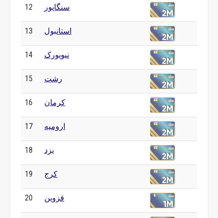
سنگاپور
12
استانبول
13
نیویورک
14
رشت
15
کرمان
16
ارومیه
17
یزد
18
کرج
19
قزوین
20