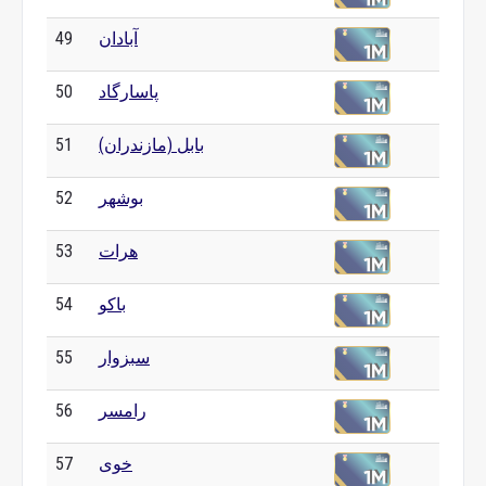
آبادان
49
پاسارگاد
50
بابل (مازندران)
51
بوشهر
52
هرات
53
باکو
54
سبزوار
55
رامسر
56
خوی
57