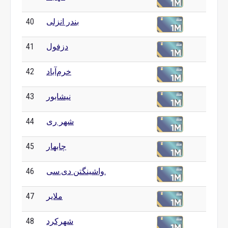
بندر انزلی
40
دزفول
41
خرم‌آباد
42
نیشابور
43
شهر ری
44
چابهار
45
واشینگتن دی.سی.
46
ملایر
47
شهرکرد
48