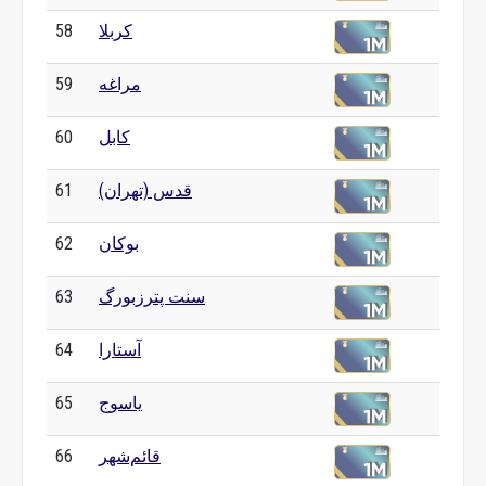
کربلا
58
مراغه
59
کابل
60
قدس (تهران)
61
بوکان
62
سنت پترزبورگ
63
آستارا
64
یاسوج
65
قائم‌شهر
66