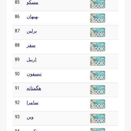
مسکو
85
بهبهان
86
برلین
87
سقز
88
اربیل
89
تیسفون
90
هگمتانه
91
سامرا
92
وین
93