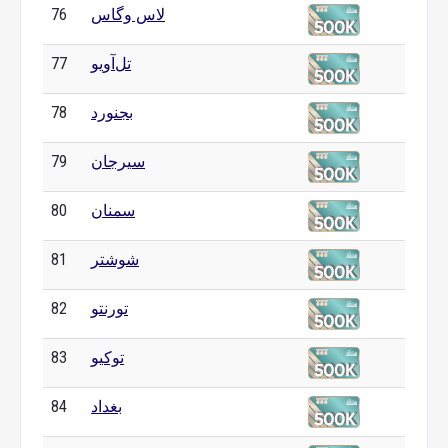
لاس وگاس
76
تل‌آویو
77
بجنورد
78
سیرجان
79
سمنان
80
شوشتر
81
تورنتو
82
توکیو
83
بغداد
84