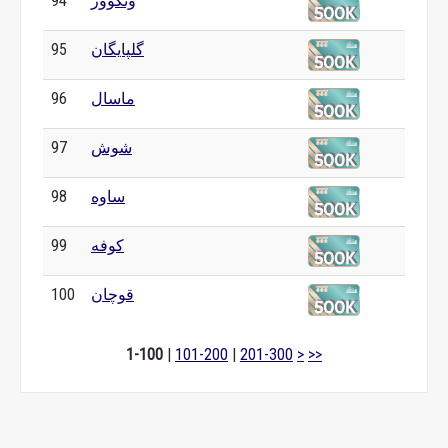
ونکوور
94
گلپایگان
95
ماسال
96
شوش
97
ساوه
98
کوفه
99
قوچان
100
1-100
|
101-200
|
201-300
>
>>