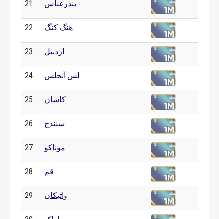
بندرعباس
21
هنگ کنگ
22
اردبیل
23
لس آنجلس
24
کاشان
25
سنندج
26
موناکو
27
قم
28
واتیکان
29