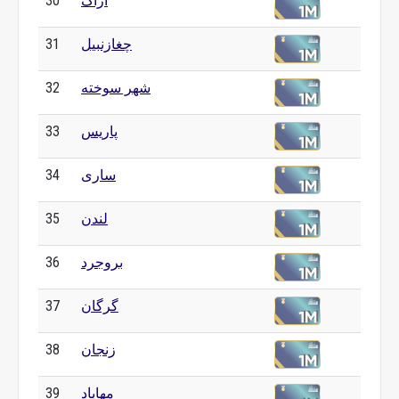
اراک
30
چغازنبیل
31
شهر سوخته
32
پاریس
33
ساری
34
لندن
35
بروجرد
36
گرگان
37
زنجان
38
مهاباد
39