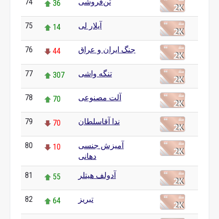
74
تن‌فروشی
36
75
آیلار لی
14
76
جنگ ایران و عراق
44
77
تنگه واشی
307
78
آلت مصنوعی
70
79
ندا آقاسلطان
70
80
آمیزش جنسی
10
دهانی
81
آدولف هیتلر
55
82
تبریز
64