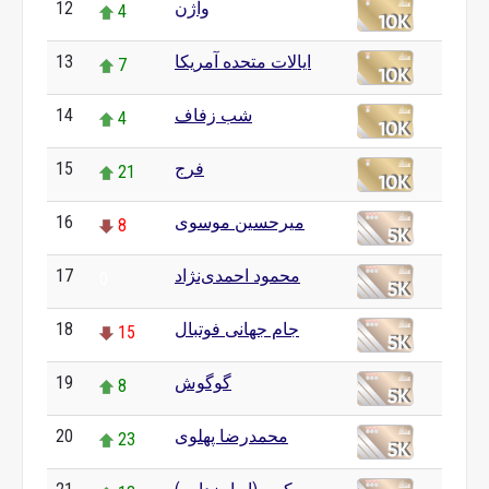
12
واژن
4
13
ایالات متحده آمریکا
7
14
شب زفاف
4
15
فرج
21
16
میرحسین موسوی
8
17
محمود احمدی‌نژاد
0
18
جام جهانی فوتبال
15
19
گوگوش
8
20
محمدرضا پهلوی
23