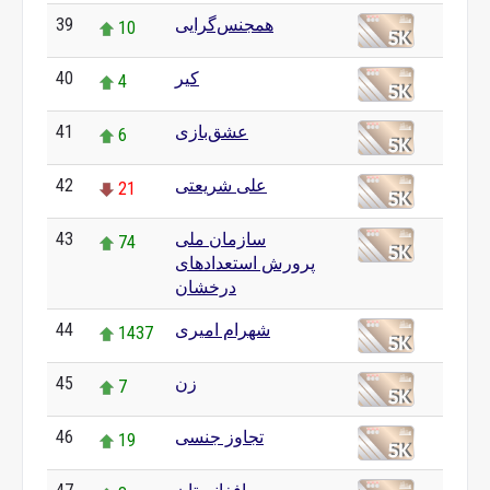
39
همجنس‌گرایی
10
40
کیر
4
41
عشق‌بازی
6
42
علی شریعتی
21
43
سازمان ملی
74
پرورش استعدادهای
درخشان
44
شهرام امیری
1437
45
زن
7
46
تجاوز جنسی
19