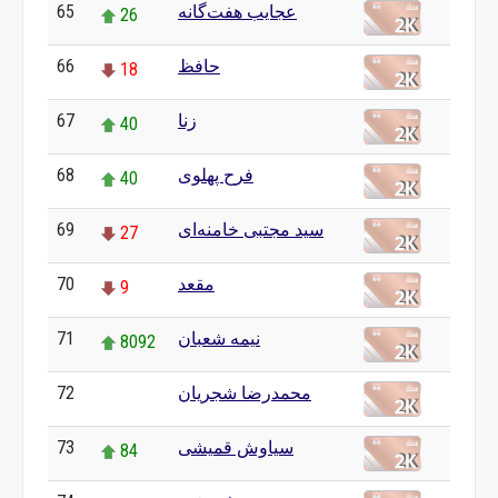
65
عجایب هفت‌گانه
26
66
حافظ
18
67
زنا
40
68
فرح پهلوی
40
69
سید مجتبی خامنه‌ای
27
70
مقعد
9
71
نیمه شعبان
8092
72
محمدرضا شجریان
0
73
سیاوش قمیشی
84