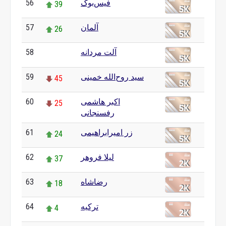
56
فیس‌بوک
39
57
آلمان
26
58
آلت مردانه
0
59
سید روح‌الله خمینی
45
60
اکبر هاشمی
25
رفسنجانی
61
زر امیرابراهیمی
24
62
لیلا فروهر
37
63
رضاشاه
18
64
ترکیه
4