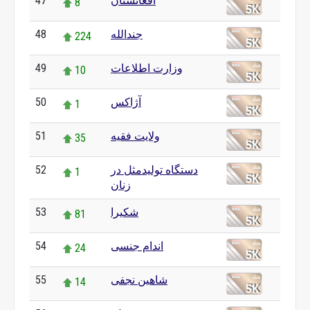
47
افغانستان
8
48
جندالله
224
49
وزارت اطلاعات
10
50
آژاکس
1
51
ولایت فقیه
35
52
دستگاه تولیدمثل در
1
زنان
53
شکیرا
81
54
اندام جنسی
24
55
شاهین نجفی
14