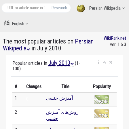
Research
Persian Wikipedia
English
WikiRank.net
The most popular articles on
Persian
ver. 1.6.3
Wikipedia
in July 2010
July 2010
Popular articles in
(1-
100)
#
Changes
Title
Popularity
1
آمیزش جنسی
0
2
روش‌های آمیزش
0
جنسی