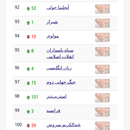
92
آنجلینا جولی
53
93
شیراز
1
94
مولوی
10
95
سپاه پاسداران
8
انقلاب اسلامی
96
زبان انگلیسی
4
97
جنگ جهانی دوم
15
98
استریپ‌تیز
101
99
فرانسه
3
100
عبدالکریم سروش
59