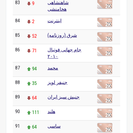
83
شاهنشاهی
9
هخامنشی
84
اینترنت
2
85
شرق (روزنامه)
52
86
جام جهانی فوتبال
71
۲۰۱۰
87
محمد
94
88
جنیفر لوپز
35
89
جنبش سبز ایران
64
90
هلند
111
91
ساسی
64