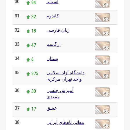
30
اسپانیا
94
31
کاندوم
32
32
زبان فارسی
18
33
ارگاسم
47
34
پستان
6
35
دانشگاه آزاد اسلامی
275
واحد تهران مرکزی
36
آمیزش جنسی
30
مقعدی
37
عشق
17
38
معانی نام‌های ایرانی
0