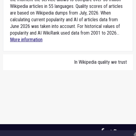
Wikipedia articles in 55 languages. Quality scores of articles
are based on Wikipedia dumps from July, 2026. When
calculating current popularity and AI of articles data from
June 2026 was taken into account. For historical values of
popularity and AI WikiRank used data from 2001 to 2026...
More information
In Wikipedia quality we trust
2015-2026,
WikiRank.net
, CC BY-SA 4.0
🌐 A