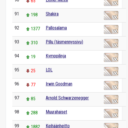
65
91
Shakira
198
92
Pallosalama
1377
93
Pillu (täsmennyssivu)
310
94
Kymppilinja
19
95
LOL
25
96
Irwin Goodman
77
97
Arnold Schwarzenegger
85
98
Muurahaiset
288
99
Keihäänheitto
1882