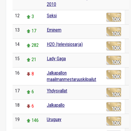
2010
12
Seksi
3
13
Eminem
17
14
H2O (televisiosarja)
282
15
Lady Gaga
21
16
Jalkapallon
8
maailmanmestaruuskilpailut
17
Yhdysvallat
6
18
Jalkapallo
6
19
Uruguay
146