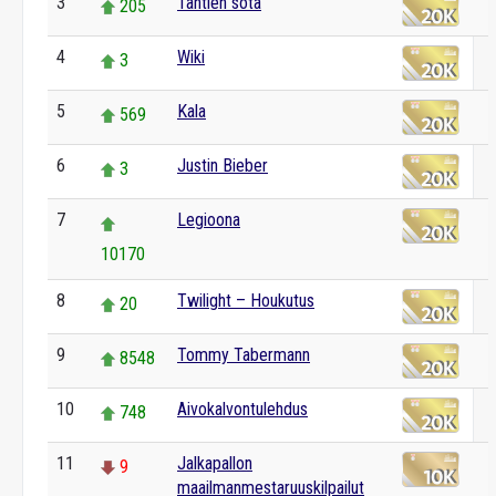
3
Tähtien sota
205
4
Wiki
3
5
Kala
569
6
Justin Bieber
3
7
Legioona
10170
8
Twilight – Houkutus
20
9
Tommy Tabermann
8548
10
Aivokalvontulehdus
748
11
Jalkapallon
9
maailmanmestaruuskilpailut