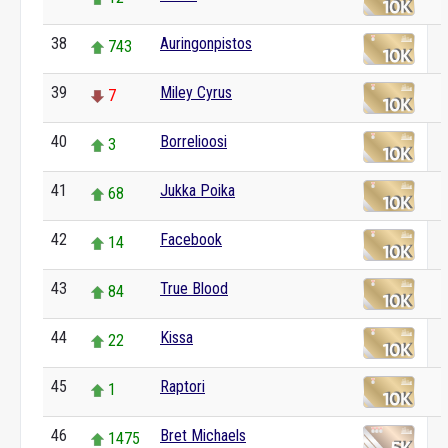
38
Auringonpistos
743
39
Miley Cyrus
7
40
Borrelioosi
3
41
Jukka Poika
68
42
Facebook
14
43
True Blood
84
44
Kissa
22
45
Raptori
1
46
Bret Michaels
1475