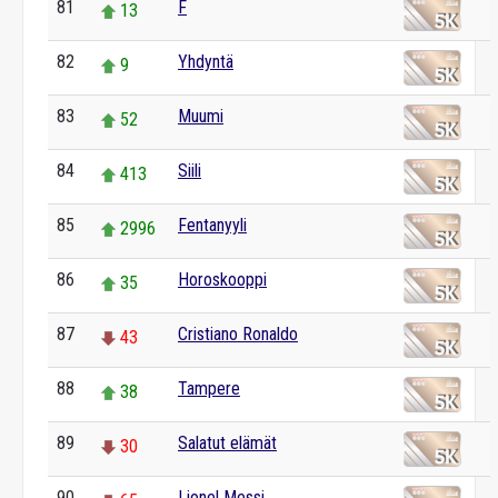
81
F
13
82
Yhdyntä
9
83
Muumi
52
84
Siili
413
85
Fentanyyli
2996
86
Horoskooppi
35
87
Cristiano Ronaldo
43
88
Tampere
38
89
Salatut elämät
30
90
Lionel Messi