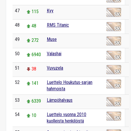
47
Kyy
115
48
RMS Titanic
48
49
Muse
272
50
Valashai
6940
51
Vuvuzela
38
52
Luettelo Houkutus-sarjan
141
hahmoista
53
Lämpöhalvaus
6339
54
Luettelo vuonna 2010
10
kuolleista henkilöistä