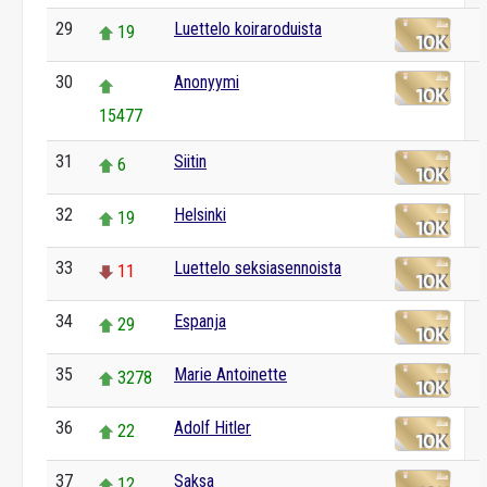
29
Luettelo koiraroduista
19
30
Anonyymi
15477
31
Siitin
6
32
Helsinki
19
33
Luettelo seksiasennoista
11
34
Espanja
29
35
Marie Antoinette
3278
36
Adolf Hitler
22
37
Saksa
12