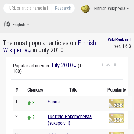
Research
Finnish Wikipedia
English
WikiRank.net
The most popular articles on
Finnish
ver. 1.6.3
Wikipedia
in July 2010
July 2010
Popular articles in
(1-
100)
#
Changes
Title
Popularity
1
Suomi
3
2
Luettelo Pokémoneista
3
(sukupolvi I)