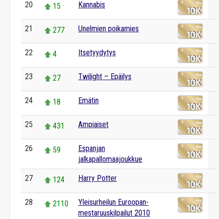
20
Kannabis
15
21
Unelmien poikamies
277
22
Itsetyydytys
4
23
Twilight – Epäilys
27
24
Emätin
18
25
Ampiaiset
431
26
Espanjan
59
jalkapallomaajoukkue
27
Harry Potter
124
28
Yleisurheilun Euroopan-
2110
mestaruuskilpailut 2010