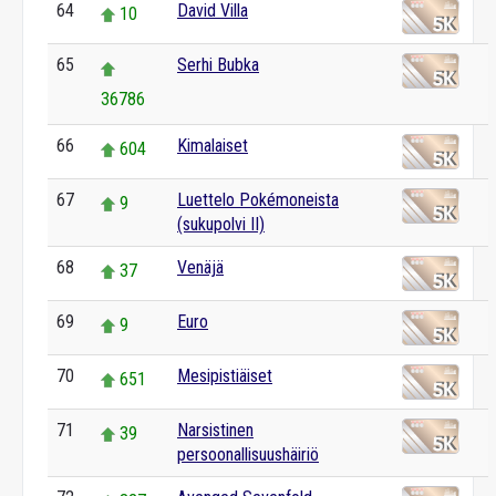
64
David Villa
10
65
Serhi Bubka
36786
66
Kimalaiset
604
67
Luettelo Pokémoneista
9
(sukupolvi II)
68
Venäjä
37
69
Euro
9
70
Mesipistiäiset
651
71
Narsistinen
39
persoonallisuushäiriö