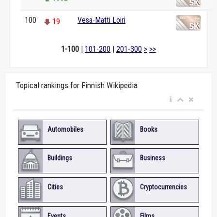
100
Vesa-Matti Loiri
19
1-100
|
101-200
|
201-300
>
>>
Topical rankings for Finnish Wikipedia
Automobiles
Books
Buildings
Business
Cities
Cryptocurrencies
Events
Films