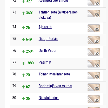
72
Avenged Sevenfold
327
73
Tähtien sota (alkuperäinen
3601
elokuva)
74
Ajokortti
26
75
Diego Forlán
649
76
Darth Vader
2504
77
Paarmat
1880
78
Toinen maailmansota
20
79
Bodominjärven murhat
62
80
Nielutulehdus
36