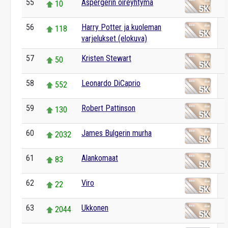
55
Aspergerin oireyhtymä
10
56
Harry Potter ja kuoleman
118
varjelukset (elokuva)
57
Kristen Stewart
50
58
Leonardo DiCaprio
552
59
Robert Pattinson
130
60
James Bulgerin murha
2032
61
Alankomaat
83
62
Viro
22
63
Ukkonen
2044