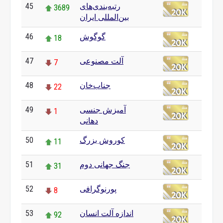
رتبه‌بندی‌های
45
3689
بین‌المللی ایران
گوگوش
46
18
آلت مصنوعی
47
7
جناب‌خان
48
22
آمیزش جنسی
49
1
دهانی
کوروش بزرگ
50
11
جنگ جهانی دوم
51
31
پورنوگرافی
52
8
اندازه آلت انسان
53
92