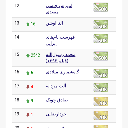
آمیزش جنسی
12
0
مقعدی
التا اوشن
13
16
فهرست نام‌های
14
0
ایرانی
محمد رسول‌الله
15
2542
(فیلم ۱۳۹۳)
گاه‌شماری میلادی
16
6
آلت مردانه
17
4
صادق چوبک
18
9
خودارضایی
19
1
فیلم پورنو
20