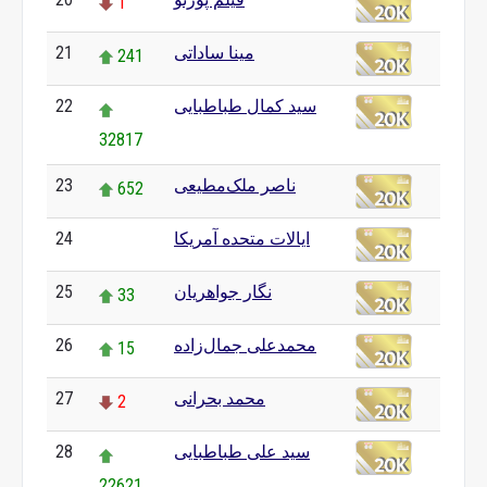
1
مینا ساداتی
21
241
سید کمال طباطبایی
22
32817
ناصر ملک‌مطیعی
23
652
ایالات متحده آمریکا
24
0
نگار جواهریان
25
33
محمدعلی جمال‌زاده
26
15
محمد بحرانی
27
2
سید علی طباطبایی
28
22621