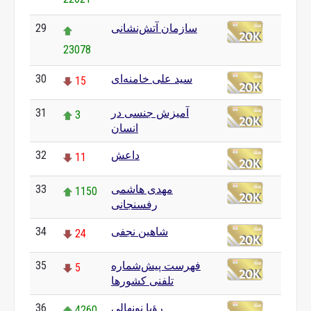
سازمان آتش‌نشانی
29
23078
سید علی خامنه‌ای
30
15
آمیزش جنسی در
31
3
انسان
داعش
32
11
مهدی هاشمی
33
1150
رفسنجانی
شاهین نجفی
34
24
فهرست پیش‌شماره
35
5
تلفنی کشورها
رؤیا نونهالی
36
4260