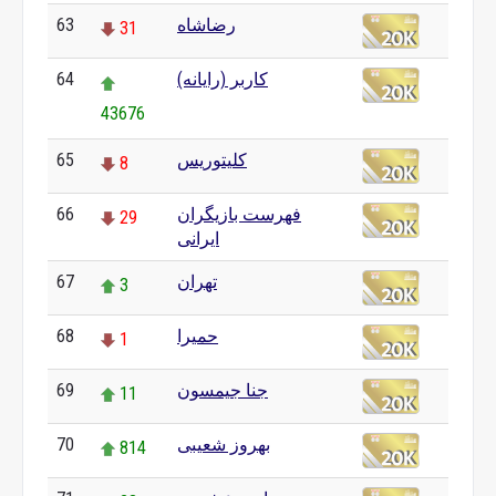
رضاشاه
63
31
کاربر (رایانه)
64
43676
کلیتوریس
65
8
فهرست بازیگران
66
29
ایرانی
تهران
67
3
حمیرا
68
1
جنا جیمسون
69
11
بهروز شعیبی
70
814