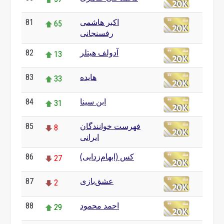
اکبر هاشمی
81
65
رفسنجانی
آدولف هیتلر
82
13
هایده
83
33
ابن سینا
84
31
فهرست خوانندگان
85
8
ایرانی
کس (ابهام‌زدایی)
86
27
عشق‌بازی
87
2
احمد محمود
88
29