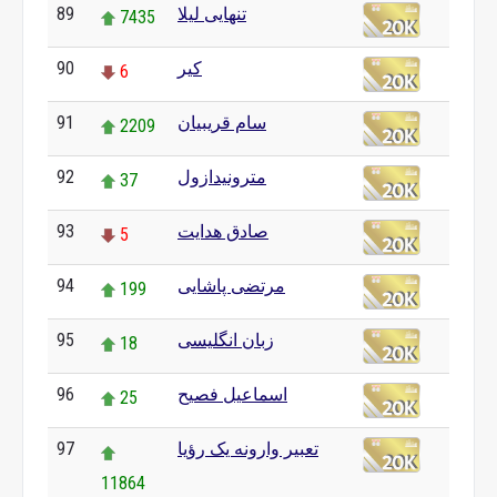
تنهایی لیلا
89
7435
کیر
90
6
سام قریبیان
91
2209
مترونیدازول
92
37
صادق هدایت
93
5
مرتضی پاشایی
94
199
زبان انگلیسی
95
18
اسماعیل فصیح
96
25
تعبیر وارونه یک رؤیا
97
11864