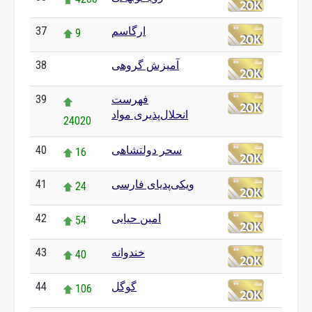
ارگاسم
37
9
آمیزش گروهی
38
0
فهرست
39
انحلال‌پذیری مواد
24020
سحر دولتشاهی
40
16
ویکی‌پدیای فارسی
41
24
امین حیایی
42
54
خندوانه
43
40
گوگل
44
106