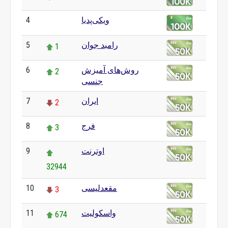
ویکی‌پدیا
4
0
رامبد جوان
5
1
روش‌های آمیزش
6
2
جنسی
ایران
7
2
فرج
8
3
اوترنت
9
32944
مقعدلیسی
10
3
واسکولیت
11
674