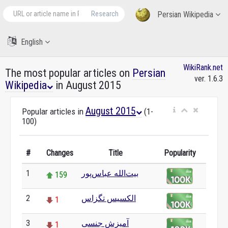
Research
Persian Wikipedia
English
WikiRank.net
The most popular articles on
Persian
ver. 1.6.3
Wikipedia
in August 2015
August 2015
Popular articles in
(1-
100)
#
Changes
Title
Popularity
بیت‌الله عباس‌پور
1
159
الکسیس تگزاس
2
1
آمیزش جنسی
3
1