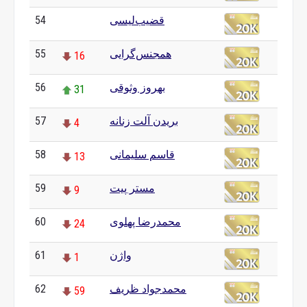
قضیب‌لیسی
54
0
همجنس‌گرایی
55
16
بهروز وثوقی
56
31
بریدن آلت زنانه
57
4
قاسم سلیمانی
58
13
مستر پیت
59
9
محمدرضا پهلوی
60
24
واژن
61
1
محمدجواد ظریف
62
59