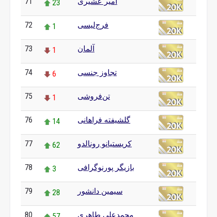
امیر عشیری
71
23
فرج‌لیسی
72
1
آلمان
73
1
تجاوز جنسی
74
6
تن‌فروشی
75
1
گلشیفته فراهانی
76
14
کریستیانو رونالدو
77
62
بازیگر پورنوگرافی
78
3
سیمین دانشور
79
28
محمدعلی طاهری
80
57