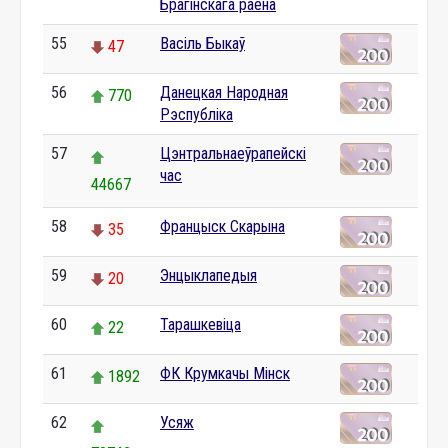
Брагінскага раёна
55
Васіль Быкаў
47
56
Данецкая Народная
770
Рэспубліка
57
Цэнтральнаеўрапейскі
час
44667
58
Францыск Скарына
35
59
Энцыклапедыя
20
60
Тарашкевіца
22
61
ФК Крумкачы Мінск
1892
62
Усяж