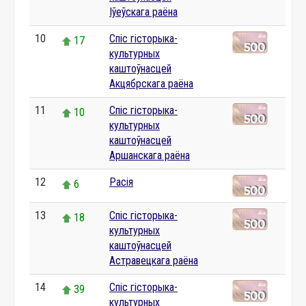
Іўеўскага раёна
10
Спіс гісторыка-
17
культурных
каштоўнасцей
Акцябрскага раёна
11
Спіс гісторыка-
10
культурных
каштоўнасцей
Аршанскага раёна
12
Расія
6
13
Спіс гісторыка-
18
культурных
каштоўнасцей
Астравецкага раёна
14
Спіс гісторыка-
39
культурных