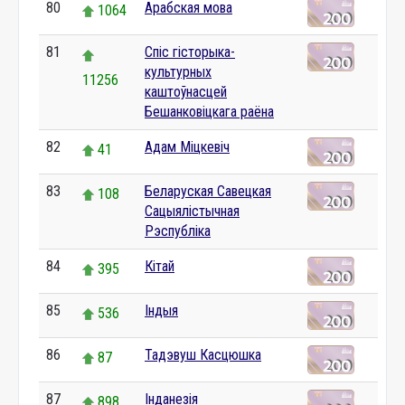
80
Арабская мова
1064
81
Спіс гісторыка-
культурных
11256
каштоўнасцей
Бешанковіцкага раёна
82
Адам Міцкевіч
41
83
Беларуская Савецкая
108
Сацыялістычная
Рэспубліка
84
Кітай
395
85
Індыя
536
86
Тадэвуш Касцюшка
87
87
Інданезія
898