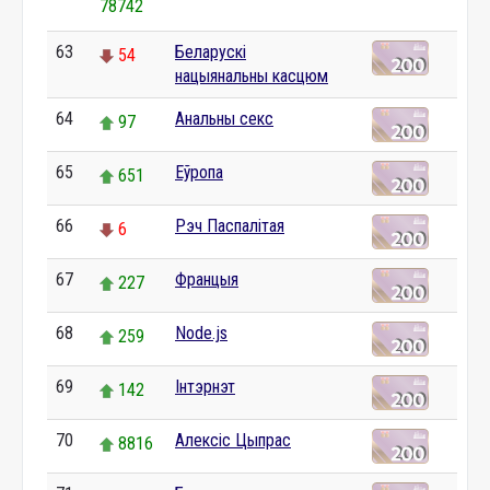
78742
63
Беларускі
54
нацыянальны касцюм
64
Анальны секс
97
65
Еўропа
651
66
Рэч Паспалітая
6
67
Францыя
227
68
Node.js
259
69
Інтэрнэт
142
70
Алексіс Цыпрас
8816