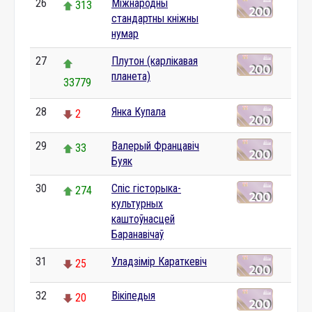
26
Міжнародны
313
стандартны кніжны
нумар
27
Плутон (карлікавая
планета)
33779
28
Янка Купала
2
29
Валерый Францавіч
33
Буяк
30
Спіс гісторыка-
274
культурных
каштоўнасцей
Баранавічаў
31
Уладзімір Караткевіч
25
32
Вікіпедыя
20