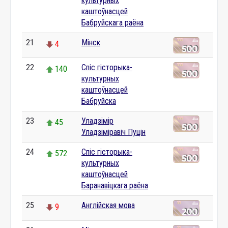
культурных
каштоўнасцей
Бабруйскага раёна
21
Мінск
4
22
Спіс гісторыка-
140
культурных
каштоўнасцей
Бабруйска
23
Уладзімір
45
Уладзіміравіч Пуцін
24
Спіс гісторыка-
572
культурных
каштоўнасцей
Баранавіцкага раёна
25
Англійская мова
9