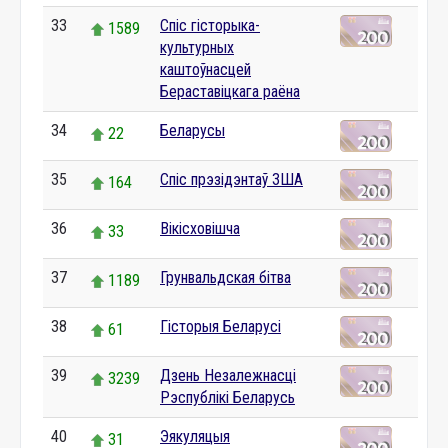
33
Спіс гісторыка-
1589
культурных
каштоўнасцей
Бераставіцкага раёна
34
Беларусы
22
35
Спіс прэзідэнтаў ЗША
164
36
Вікісховішча
33
37
Грунвальдская бітва
1189
38
Гісторыя Беларусі
61
39
Дзень Незалежнасці
3239
Рэспублікі Беларусь
40
Эякуляцыя
31