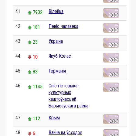
41
Вілейка
7932
42
Пеніс чалавека
181
43
Украіна
23
44
Якуб Колас
10
45
Германія
83
46
Спіс гісторыка-
1145
культурных
каштоўнасцей
Барысаўскага раёна
47
Крым
112
48
Вайна на ўсходзе
6