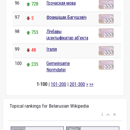
96
Грэчаская мова
728
97
Францішак Багушэвіч
5
98
Лічбавы
755
ідэнтыфікатар аб’екта
99
Італія
48
100
Gemeinsame
235
Normdatei
1-100
|
101-200
|
201-300
>
>>
Topical rankings for Belarusian Wikipedia