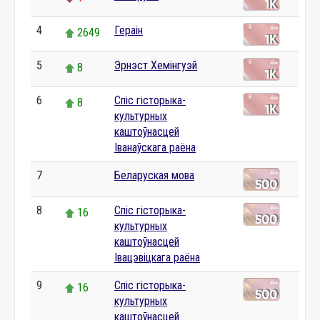
4
Гераін
2649
5
Эрнэст Хемінгуэй
8
6
Спіс гісторыка-
8
культурных
каштоўнасцей
Іванаўскага раёна
7
Беларуская мова
0
8
Спіс гісторыка-
16
культурных
каштоўнасцей
Івацэвіцкага раёна
9
Спіс гісторыка-
16
культурных
каштоўнасцей