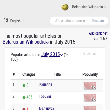
Belarusian Wikipedia
English
Research
WikiRank.net
The most popular articles on
ver. 1.6.3
Belarusian Wikipedia
in July 2015
July 2015
Popular articles in
(1-
100)
#
Changes
Title
Popularity
1
Купалле
3
2
Грэцыя
435
3
Беларусь
1