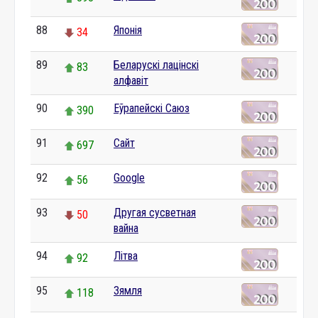
88
Японія
34
89
Беларускі лацінскі
83
алфавіт
90
Еўрапейскі Саюз
390
91
Сайт
697
92
Google
56
93
Другая сусветная
50
вайна
94
Літва
92
95
Зямля
118