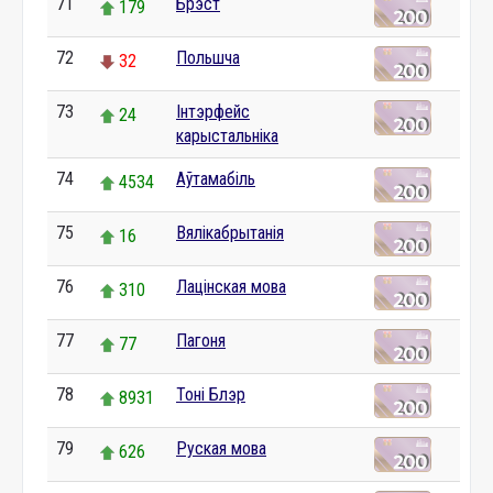
71
Брэст
179
72
Польшча
32
73
Інтэрфейс
24
карыстальніка
74
Аўтамабіль
4534
75
Вялікабрытанія
16
76
Лацінская мова
310
77
Пагоня
77
78
Тоні Блэр
8931
79
Руская мова
626