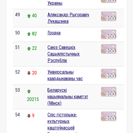
Украіны
49
Аляксандр Рыгоравіч
40
Лукашэнка
50
Гродна
82
51
Саюз Савецкіх
22
Сацыялістычных
Рэспублік
52
Універсальны
20
каардынаваны час
53
Беларускі
нацыянальны камітэт
20215
(Мінск)
54
Спіс гісторыка-
9
культурных
каштоўнасцей