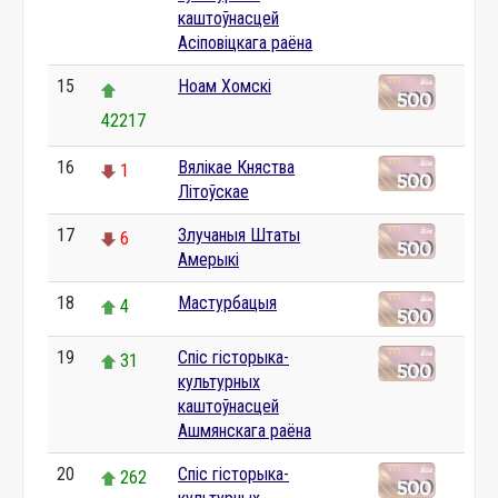
каштоўнасцей
Асіповіцкага раёна
15
Ноам Хомскі
42217
16
Вялікае Княства
1
Літоўскае
17
Злучаныя Штаты
6
Амерыкі
18
Мастурбацыя
4
19
Спіс гісторыка-
31
культурных
каштоўнасцей
Ашмянскага раёна
20
Спіс гісторыка-
262