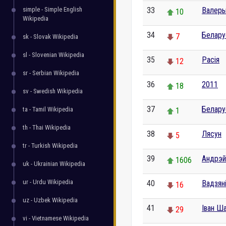
simple - Simple English
33
Валеры
10
Wikipedia
34
Белару
7
sk - Slovak Wikipedia
sl - Slovenian Wikipedia
35
Расія
12
sr - Serbian Wikipedia
36
2011
18
sv - Swedish Wikipedia
37
Белар
ta - Tamil Wikipedia
1
th - Thai Wikipedia
38
Лясун
5
tr - Turkish Wikipedia
39
Андрэ
1606
uk - Ukrainian Wikipedia
ur - Urdu Wikipedia
40
Вадзян
16
uz - Uzbek Wikipedia
41
Іван Ш
29
vi - Vietnamese Wikipedia