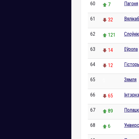
60
Пагоня
7
61
Вяліка
32
62
Слоўнік
121
63
Еўропа
14
64
Гістор
12
65
Зямля
0
66
Інтэрн
65
67
Полацк
89
68
Універ
6