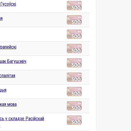
 Гусоўскі
ыя
ўрапейскі
шак Багушэвіч
спалітая
цыя
ская мова
сь у складзе Расійскай
і