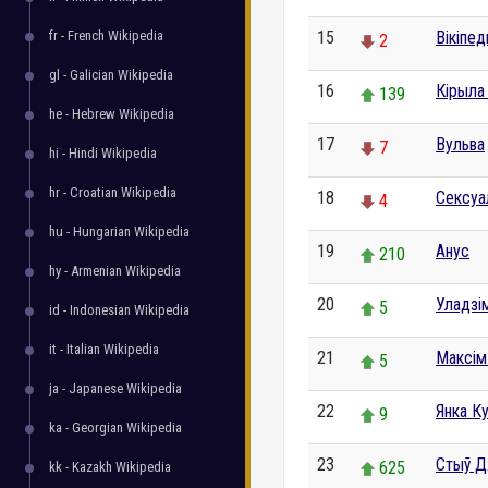
fr - French Wikipedia
15
Вікіпе
2
gl - Galician Wikipedia
16
Кірыла
139
he - Hebrew Wikipedia
17
Вульва
7
hi - Hindi Wikipedia
hr - Croatian Wikipedia
18
Сексуа
4
hu - Hungarian Wikipedia
19
Анус
210
hy - Armenian Wikipedia
20
Уладзім
5
id - Indonesian Wikipedia
it - Italian Wikipedia
21
Максім
5
ja - Japanese Wikipedia
22
Янка К
9
ka - Georgian Wikipedia
23
Стыў 
625
kk - Kazakh Wikipedia