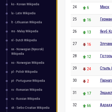
ko - Korean Wikipedia
24
Мінск
6
la - Latin Wikipedia
25
Герман
16
lt - Lithuanian Wikipedia
26
Якуб К
ms - Malay Wikipedia
13
nl - Dutch Wikipedia
27
Злучан
16
nn - Norwegian (Nynorsk)
Wikipedia
28
Гістор
12
no - Norwegian Wikipedia
29
Стыль 
24
pl - Polish Wikipedia
30
Парнаг
pt - Portuguese Wikipedia
2
ro - Romanian Wikipedia
31
Энцык
17
ru - Russian Wikipedia
32
Адрад
66
sh - Serbo-Croatian Wikipedia