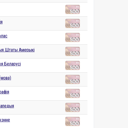
ія
олас
ыя Штаты Амерыкі
ыя Беларусі
(мова)
рафія
лапедыя
жэнне