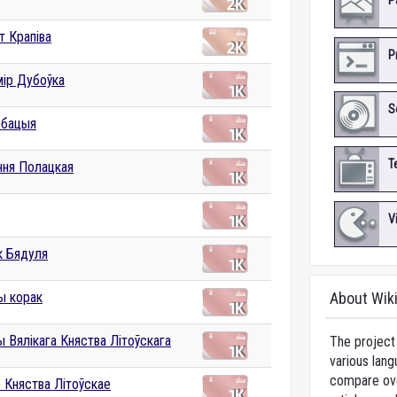
P
т Крапіва
P
мір Дубоўка
S
рбацыя
T
ння Полацкая
V
к Бядуля
ы корак
About Wik
ы Вялікага Княства Літоўскага
The project 
various lang
compare over
е Княства Літоўскае