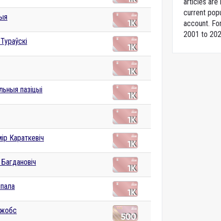
articles ar
current popu
дыя
account. For
2001 to 202
 Тураўскі
льныя пазіцыі
ір Караткевіч
 Багдановіч
упала
Джобс