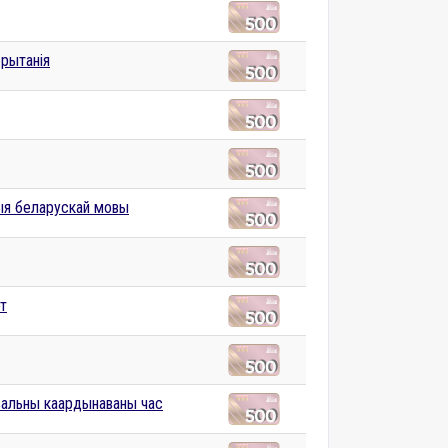
брытанія
ыя беларускай мовы
эт
сальны каардынаваны час