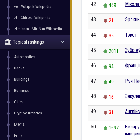
42
Мікола
489
vo - Volapük Wikipedia
zh - Chinese Wikipedia
43
Эрэкц
21
zhminnan - Min Nan Wikipedia
44
Тэкст
35
Topical rankings
45
Зубр е
2011
Automobiles
46
Франці
94
Books
Buildings
47
Рэч Па
49
Business
48
Эякуля
16
Cities
49
Англій
31
Cryptocurrencies
Events
50
Белару
1697
імперы
Films