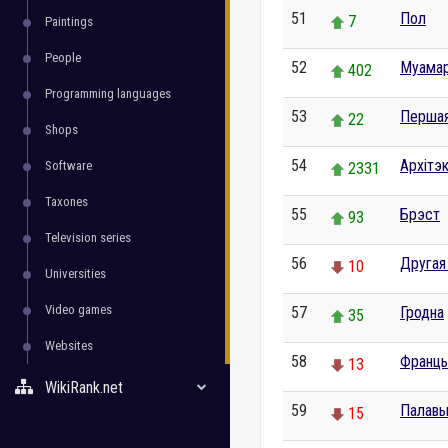
51
Пол
7
Paintings
People
52
Муамар
402
Programming languages
53
Першая
22
Shops
54
Архітэ
Software
2331
Taxones
55
Брэст
93
Television series
56
Другая
10
Universities
Video games
57
Гродна
35
Websites
58
Франц
13
WikiRank.net
59
Палавы
15