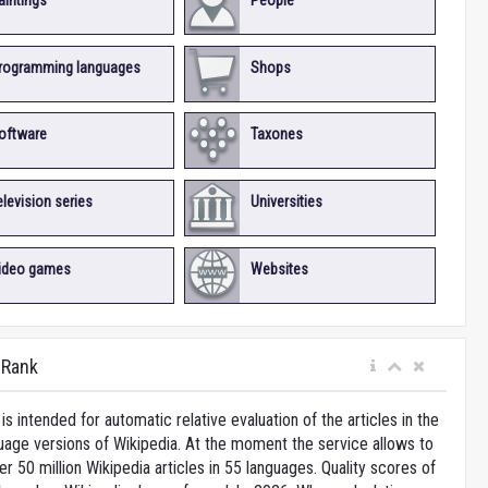
aintings
People
rogramming languages
Shops
oftware
Taxones
elevision series
Universities
ideo games
Websites
iRank
is intended for automatic relative evaluation of the articles in the
uage versions of Wikipedia. At the moment the service allows to
 50 million Wikipedia articles in 55 languages. Quality scores of