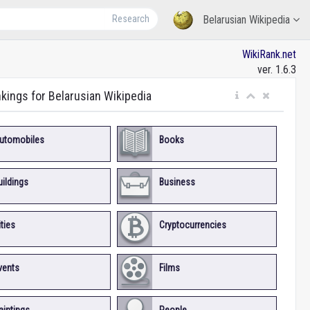
Research
Belarusian Wikipedia
WikiRank.net
ver. 1.6.3
nkings for Belarusian Wikipedia
utomobiles
Books
uildings
Business
ities
Cryptocurrencies
vents
Films