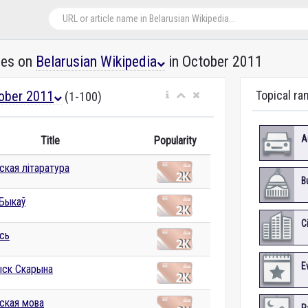
les on
Belarusian Wikipedia
in October 2011
ober 2011
Topical ra
(1-100)
A
Title
Popularity
ская літаратура
B
 Быкаў
C
сь
E
ск Скарына
ская мова