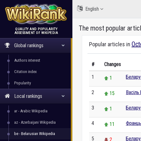
English
The most popular artic
QUALITY AND POPULARITY
ASSESSMENT OF WIKIPEDIA
WikiRank
Oct
Popular articles in
Global rankings
Authors interest
#
Changes
Citation index
1
Белару
1
Popularity
2
Васіль
15
Local rankings
3
Белару
1
ar - Arabic Wikipedia
az - Azerbaijani Wikipedia
4
Францы
11
be - Belarusian Wikipedia
5
Белару
2