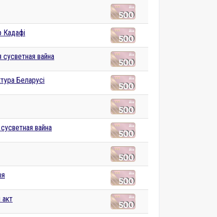
 Кадафі
 сусветная вайна
ктура Беларусі
 сусветная вайна
ыя
 акт