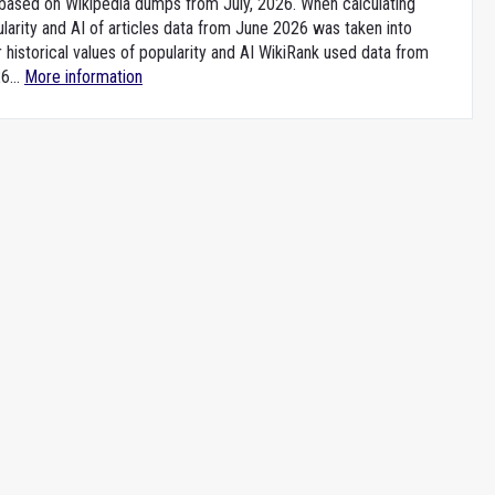
e based on Wikipedia dumps from July, 2026. When calculating
larity and AI of articles data from June 2026 was taken into
 historical values of popularity and AI WikiRank used data from
6...
More information