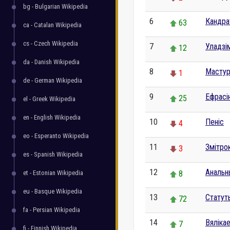
bg - Bulgarian Wikipedia
6
Кандра
63
ca - Catalan Wikipedia
cs - Czech Wikipedia
7
Уладзі
12
da - Danish Wikipedia
8
Масту
1
de - German Wikipedia
9
Ефрасі
25
el - Greek Wikipedia
en - English Wikipedia
10
Пеніс
4
eo - Esperanto Wikipedia
11
Змітро
3
es - Spanish Wikipedia
12
Анальн
et - Estonian Wikipedia
8
eu - Basque Wikipedia
13
Статут
72
fa - Persian Wikipedia
14
Вяліка
7
fi - Finnish Wikipedia