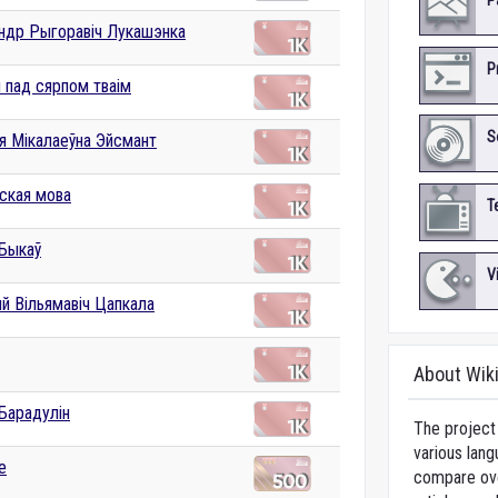
P
ндр Рыгоравіч Лукашэнка
P
 пад сярпом тваім
S
я Мікалаеўна Эйсмант
ская мова
T
 Быкаў
V
й Вільямавіч Цапкала
About Wik
Барадулін
The project 
various lang
е
compare over