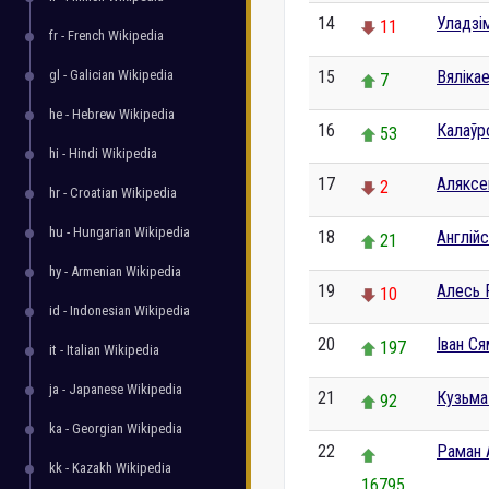
14
Уладзім
11
fr - French Wikipedia
gl - Galician Wikipedia
15
Вяліка
7
he - Hebrew Wikipedia
16
Калаўр
53
hi - Hindi Wikipedia
17
Аляксе
2
hr - Croatian Wikipedia
hu - Hungarian Wikipedia
18
Англій
21
hy - Armenian Wikipedia
19
Алесь 
10
id - Indonesian Wikipedia
20
Іван С
197
it - Italian Wikipedia
ja - Japanese Wikipedia
21
Кузьма
92
ka - Georgian Wikipedia
22
Раман 
kk - Kazakh Wikipedia
16795