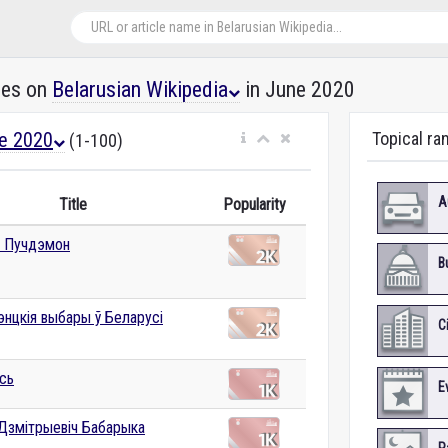
les on
Belarusian Wikipedia
in June 2020
e 2020
Topical ra
(1-100)
A
Title
Popularity
 Пучдэмон
B
энцкія выбары ў Беларусі
C
сь
E
 Дзмітрыевіч Бабарыка