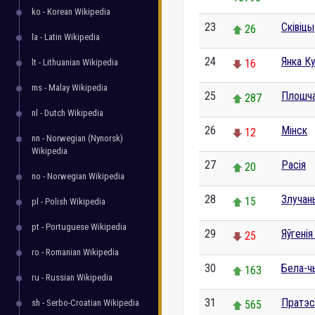
ko - Korean Wikipedia
23
Сківіцы
26
la - Latin Wikipedia
24
Янка К
lt - Lithuanian Wikipedia
16
ms - Malay Wikipedia
25
Плошча
287
nl - Dutch Wikipedia
26
Мінск
12
nn - Norwegian (Nynorsk)
Wikipedia
27
Расія
20
no - Norwegian Wikipedia
28
Злучан
15
pl - Polish Wikipedia
pt - Portuguese Wikipedia
29
Яўгені
25
ro - Romanian Wikipedia
30
Бела-ч
163
ru - Russian Wikipedia
31
Пратэс
sh - Serbo-Croatian Wikipedia
565