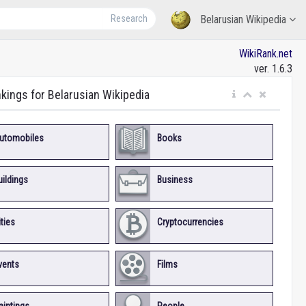
Research
Belarusian Wikipedia
WikiRank.net
ver. 1.6.3
nkings for Belarusian Wikipedia
utomobiles
Books
uildings
Business
ities
Cryptocurrencies
vents
Films