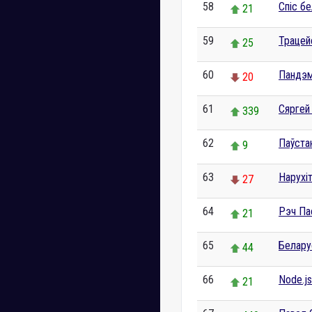
58
Спіс бе
21
59
Трацей
25
60
Пандэм
20
61
Сяргей
339
62
Паўста
9
63
Нарухі
27
64
Рэч Па
21
65
Белар
44
66
Node.js
21