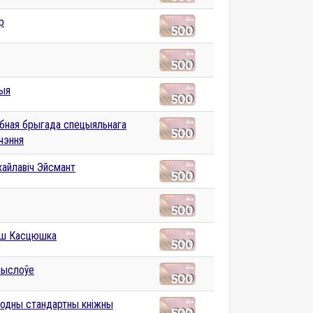
р
дыя
обная брыгада спецыяльнага
чэння
хайлавіч Эйсмант
уш Касцюшка
рыслоўе
одны стандартны кніжны