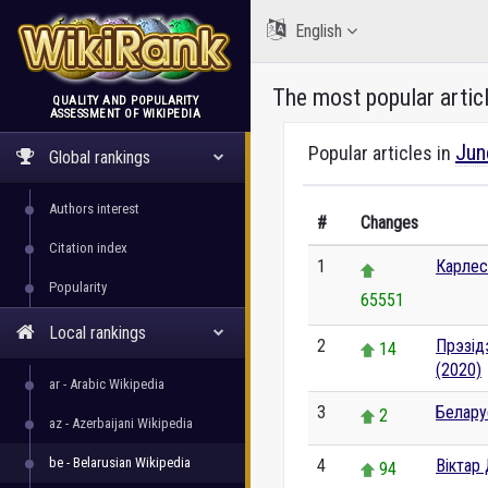
English
The most popular artic
QUALITY AND POPULARITY
ASSESSMENT OF WIKIPEDIA
WikiRank
Jun
Popular articles in
Global rankings
Authors interest
#
Changes
Citation index
1
Карлес
Popularity
65551
Local rankings
2
Прэзід
14
(2020)
ar - Arabic Wikipedia
3
Белару
2
az - Azerbaijani Wikipedia
be - Belarusian Wikipedia
4
Віктар
94