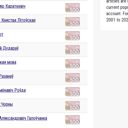
articles ar
ір Караткевіч
current popu
account. For
2001 to 202
е Княства Літоўскае
от
й Дудараў
ская мова
Разанаў
ямёнавіч Роўда
 Чорны
Аляксандравіч Галоўчанка