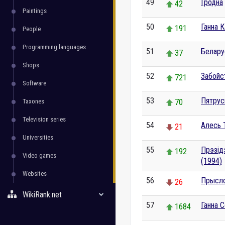
49
Гродна
42
Paintings
50
Ганна 
191
People
Programming languages
51
Беларус
37
Shops
52
Забойс
721
Software
53
Пятрус
Taxones
70
Television series
54
Алесь 
21
Universities
55
Прэзід
192
Video games
(1994)
Websites
56
Прысл
26
WikiRank.net
57
Ганна 
1684