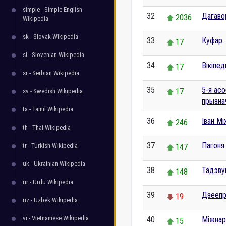
simple - Simple English
32
Дагаво
2036
Wikipedia
sk - Slovak Wikipedia
33
Куфар
17
sl - Slovenian Wikipedia
34
Вікіпе
17
sr - Serbian Wikipedia
35
5-я ас
17
sv - Swedish Wikipedia
прызна
ta - Tamil Wikipedia
36
Іван Мі
246
th - Thai Wikipedia
37
Пагоня
tr - Turkish Wikipedia
147
uk - Ukrainian Wikipedia
38
Тадэв
148
ur - Urdu Wikipedia
39
Дзееп
19
uz - Uzbek Wikipedia
vi - Vietnamese Wikipedia
40
Міжнар
15