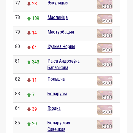
77
Эякуляцыя
23
78
Масленіца
189
79
Мастурбацыя
14
80
Кузьма Чорны
64
81
Раіса Андрэеўна
343
Баравікова
82
Польшча
11
83
Беларусы
7
84
Гродна
39
85
Беларуская
20
Савецкая