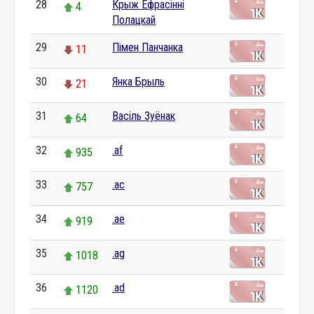
28
Крыж Ефрасінні
4
Полацкай
29
Пімен Панчанка
11
30
Янка Брыль
21
31
Васіль Зуёнак
64
32
.af
935
33
.ac
757
34
.ae
919
35
.ag
1018
36
.ad
1120