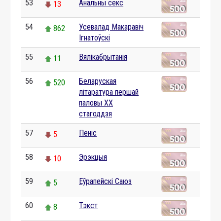
53
Анальны секс
13
54
Усевалад Макаравіч
862
Ігнатоўскі
55
Вялікабрытанія
11
56
Беларуская
520
літаратура першай
паловы XX
стагоддзя
57
Пеніс
5
58
Эрэкцыя
10
59
Еўрапейскі Саюз
5
60
Тэкст
8