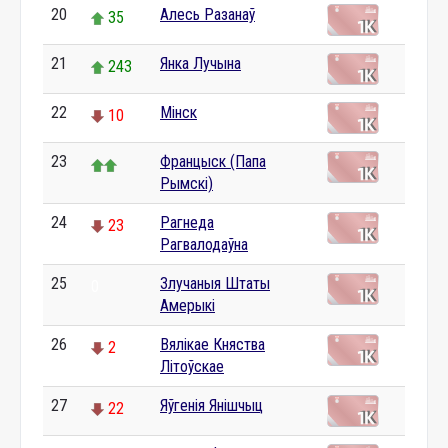
20
Алесь Разанаў
35
21
Янка Лучына
243
22
Мінск
10
23
Францыск (Папа
Рымскі)
24
Рагнеда
23
Рагвалодаўна
25
Злучаныя Штаты
0
Амерыкі
26
Вялікае Княства
2
Літоўскае
27
Яўгенія Янішчыц
22