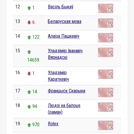
12
Васіль Быкаў
1
13
Беларуская мова
6
14
Алаіза Пашкевіч
122
15
Уладзімір Іванавіч
Вярнадскі
14659
16
Уладзімір
1
Караткевіч
17
Францыск Скарына
14
18
Людзі на балоце
94
(раман)
19
Rolex
970