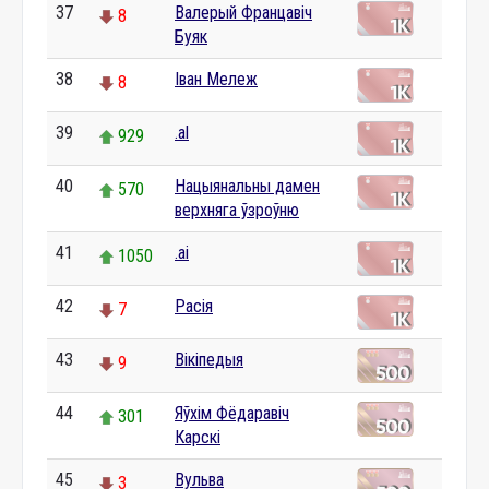
37
Валерый Францавіч
8
Буяк
38
Іван Мележ
8
39
.al
929
40
Нацыянальны дамен
570
верхняга ўзроўню
41
.ai
1050
42
Расія
7
43
Вікіпедыя
9
44
Яўхім Фёдаравіч
301
Карскі
45
Вульва
3