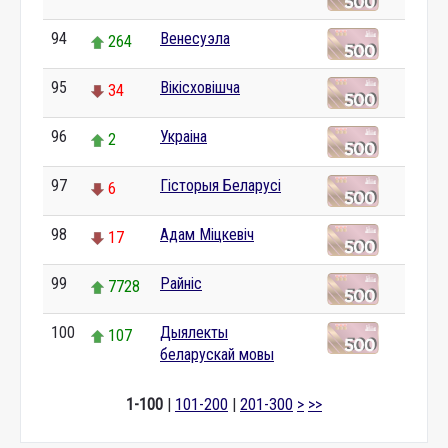
94
Венесуэла
264
95
Вікісховішча
34
96
Украіна
2
97
Гісторыя Беларусі
6
98
Адам Міцкевіч
17
99
Райніс
7728
100
Дыялекты
107
беларускай мовы
1-100
|
101-200
|
201-300
>
>>