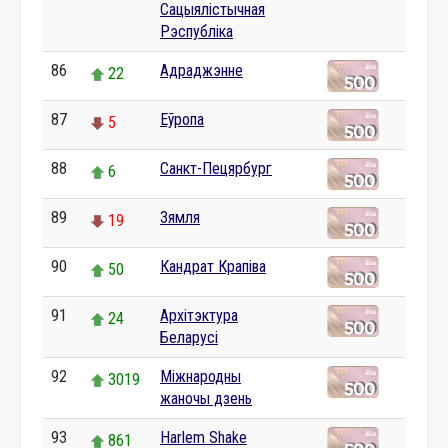
Сацыялістычная
Рэспубліка
86
Адраджэнне
22
87
Еўропа
5
88
Санкт-Пецярбург
6
89
Зямля
19
90
Кандрат Крапіва
50
91
Архітэктура
24
Беларусі
92
Міжнародны
3019
жаночы дзень
93
Harlem Shake
861