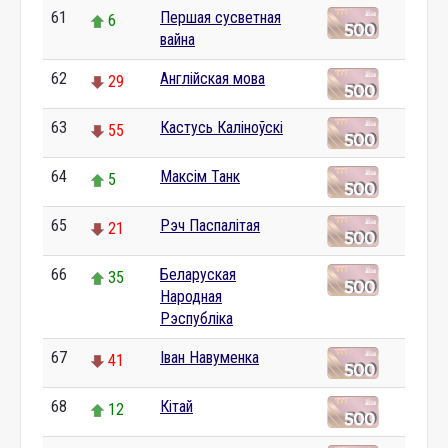
61
Першая сусветная
6
вайна
62
Англійская мова
29
63
Кастусь Каліноўскі
55
64
Максім Танк
5
65
Рэч Паспалітая
21
66
Беларуская
35
Народная
Рэспубліка
67
Іван Навуменка
41
68
Кітай
12