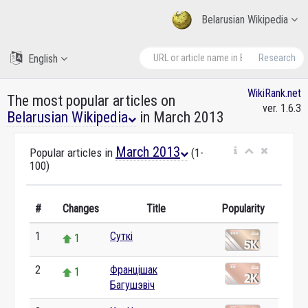
Belarusian Wikipedia
English
Research
WikiRank.net
The most popular articles on
ver. 1.6.3
Belarusian Wikipedia
in March 2013
March 2013
Popular articles in
(1-
100)
#
Changes
Title
Popularity
1
Суткі
1
2
Францішак
1
Багушэвіч