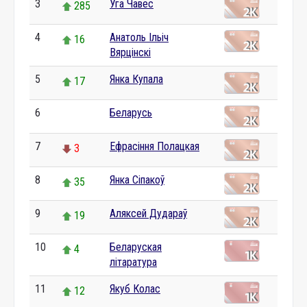
3
Уга Чавес
285
4
Анатоль Ільіч
16
Вярцінскі
5
Янка Купала
17
6
Беларусь
0
7
Ефрасіння Полацкая
3
8
Янка Сіпакоў
35
9
Аляксей Дудараў
19
10
Беларуская
4
літаратура
11
Якуб Колас
12