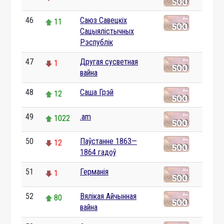
46
Саюз Савецкіх
11
Сацыялістычных
Рэспублік
47
Другая сусветная
1
вайна
48
Саша Грэй
12
49
.am
1022
50
Паўстанне 1863—
12
1864 гадоў
51
Германія
1
52
Вялікая Айчынная
80
вайна