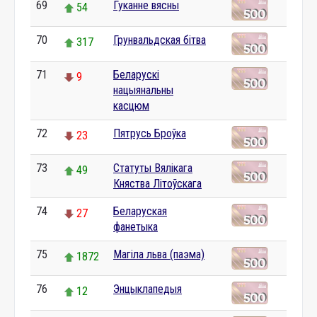
69
Гуканне вясны
54
70
Грунвальдская бітва
317
71
Беларускі
9
нацыянальны
касцюм
72
Пятрусь Броўка
23
73
Статуты Вялікага
49
Княства Літоўскага
74
Беларуская
27
фанетыка
75
Магіла льва (паэма)
1872
76
Энцыклапедыя
12