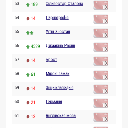
53
Сільвестэр Сталонэ
189
54
Парнаграфія
14
55
Уітні Х’юстан
56
Джаакіна Расіні
4529
57
Брэст
14
58
Мірскі замак
61
59
Энцыклапедыя
14
60
Германія
21
61
Англійская мова
12