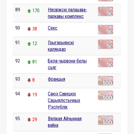
89
Нясвіжскі палацава-
170
паркавы комплекс
90
Секс
38
91
Грыгарыянскі
12
каляндар
92
Бела-чырвона-белы
81
сцяг
93
Францыя
8
94
Саюз Савецкіх
19
Сацыялістычных
Рэспублік
95
Вялікая Айчынная
29
вайна