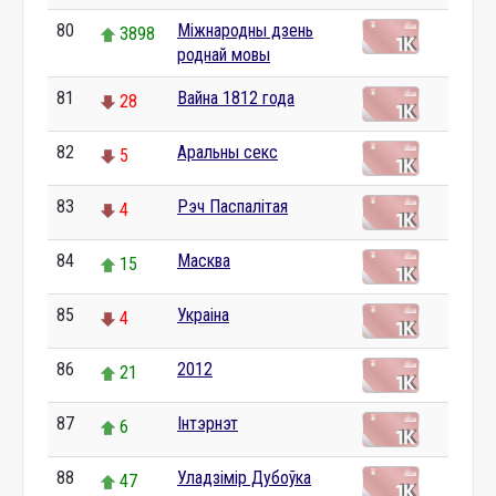
80
Міжнародны дзень
3898
роднай мовы
81
Вайна 1812 года
28
82
Аральны секс
5
83
Рэч Паспалітая
4
84
Масква
15
85
Украіна
4
86
2012
21
87
Інтэрнэт
6
88
Уладзімір Дубоўка
47