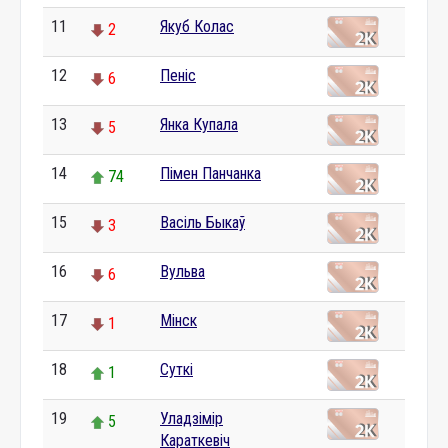
11
Якуб Колас
2
12
Пеніс
6
13
Янка Купала
5
14
Пімен Панчанка
74
15
Васіль Быкаў
3
16
Вульва
6
17
Мінск
1
18
Суткі
1
19
Уладзімір
5
Караткевіч