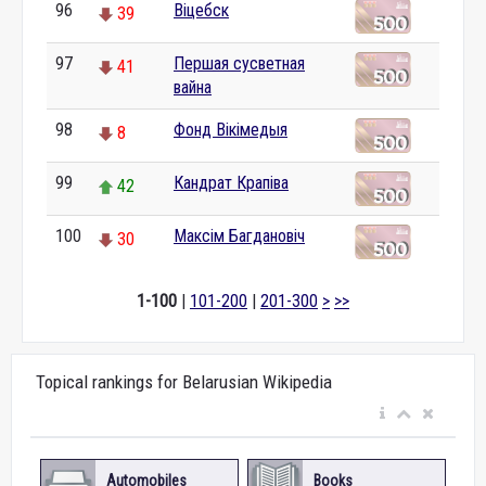
96
Віцебск
39
97
Першая сусветная
41
вайна
98
Фонд Вікімедыя
8
99
Кандрат Крапіва
42
100
Максім Багдановіч
30
1-100
|
101-200
|
201-300
>
>>
Topical rankings for Belarusian Wikipedia
Automobiles
Books