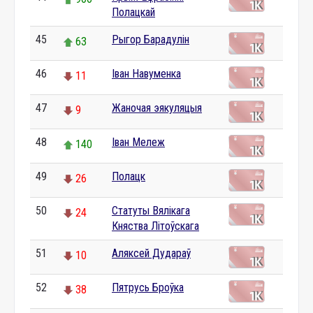
Полацкай
45
Рыгор Барадулін
63
46
Іван Навуменка
11
47
Жаночая эякуляцыя
9
48
Іван Мележ
140
49
Полацк
26
50
Статуты Вялікага
24
Княства Літоўскага
51
Аляксей Дудараў
10
52
Пятрусь Броўка
38