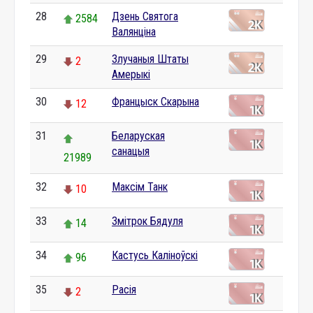
28
Дзень Святога
2584
Валянціна
29
Злучаныя Штаты
2
Амерыкі
30
Францыск Скарына
12
31
Беларуская
санацыя
21989
32
Максім Танк
10
33
Змітрок Бядуля
14
34
Кастусь Каліноўскі
96
35
Расія
2