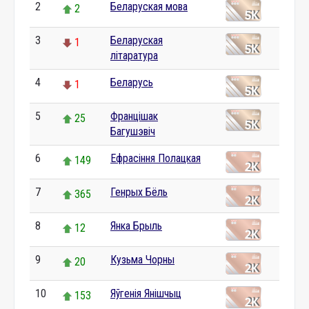
2
Беларуская мова
2
3
Беларуская
1
літаратура
4
Беларусь
1
5
Францішак
25
Багушэвіч
6
Ефрасіння Полацкая
149
7
Генрых Бёль
365
8
Янка Брыль
12
9
Кузьма Чорны
20
10
Яўгенія Янішчыц
153