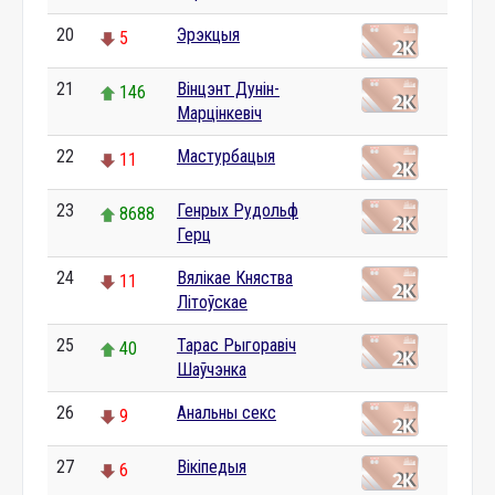
20
Эрэкцыя
5
21
Вінцэнт Дунін-
146
Марцінкевіч
22
Мастурбацыя
11
23
Генрых Рудольф
8688
Герц
24
Вялікае Княства
11
Літоўскае
25
Тарас Рыгоравіч
40
Шаўчэнка
26
Анальны секс
9
27
Вікіпедыя
6