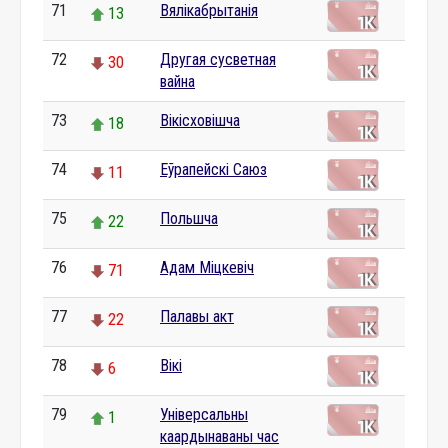
71
Вялікабрытанія
13
72
Другая сусветная
30
вайна
73
Вікісховішча
18
74
Еўрапейскі Саюз
11
75
Польшча
22
76
Адам Міцкевіч
71
77
Палавы акт
22
78
Вікі
6
79
Універсальны
1
каардынаваны час