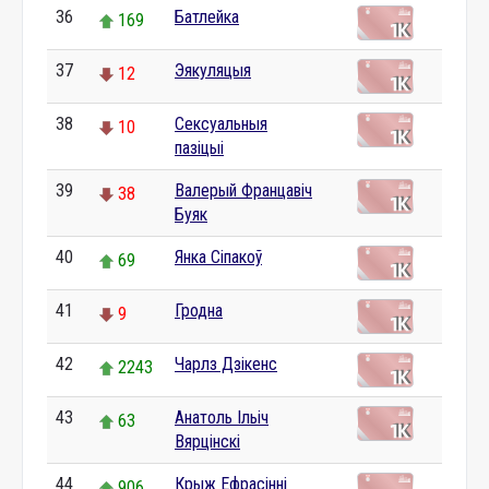
36
Батлейка
169
37
Эякуляцыя
12
38
Сексуальныя
10
пазіцыі
39
Валерый Францавіч
38
Буяк
40
Янка Сіпакоў
69
41
Гродна
9
42
Чарлз Дзікенс
2243
43
Анатоль Ільіч
63
Вярцінскі
44
Крыж Ефрасінні
906