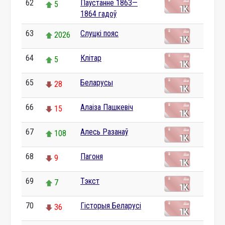
62
Паўстанне 1863—
5
1864 гадоў
63
Слуцкі пояс
2026
64
Клітар
5
65
Беларусы
28
66
Алаіза Пашкевіч
15
67
Алесь Разанаў
108
68
Пагоня
9
69
Тэкст
7
70
Гісторыя Беларусі
36