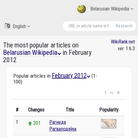
Belarusian Wikipedia
English
Research
WikiRank.net
The most popular articles on
ver. 1.6.3
Belarusian Wikipedia
in February
2012
February 2012
Popular articles in
(1-
100)
#
Changes
Title
Popularity
1
Рагнеда
201
Рагвалодаўна