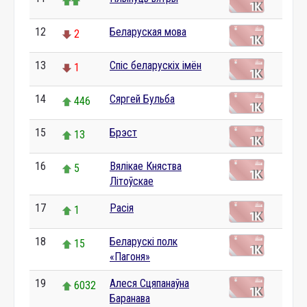
12
Беларуская мова
2
13
Спіс беларускіх імён
1
14
Сяргей Бульба
446
15
Брэст
13
16
Вялікае Княства
5
Літоўскае
17
Расія
1
18
Беларускі полк
15
«Пагоня»
19
Алеся Сцяпанаўна
6032
Баранава