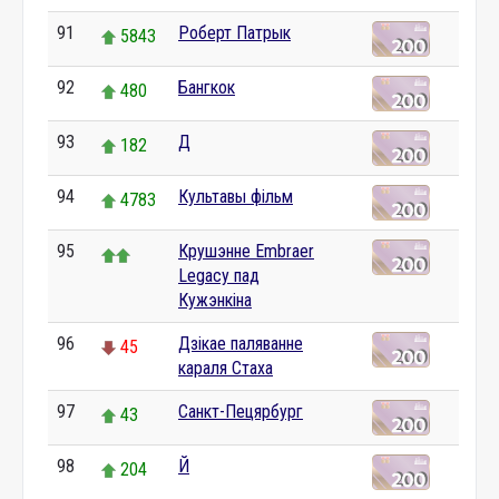
91
Роберт Патрык
5843
92
Бангкок
480
93
Д
182
94
Культавы фільм
4783
95
Крушэнне Embraer
Legacy пад
Кужэнкіна
96
Дзікае паляванне
45
караля Стаха
97
Санкт-Пецярбург
43
98
Й
204