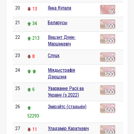
20
Янка Купала
13
21
Беларусы
34
22
Вінцэнт Дунін-
213
Марцінкевіч
23
Слуцк
8
24
Міядыстрафія
Дзюшэна
25
Уварванне Расіі ва
6
Украіну (з 2022)
26
Эмірэйтс (стадыён)
52293
27
Уладзімір Караткевіч
11