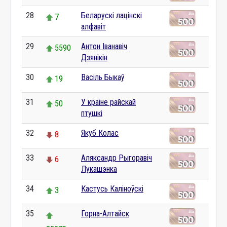
28
Беларускі лацінскі
7
алфавіт
29
Антон Іванавіч
5590
Дзянікін
30
Васіль Быкаў
19
31
У краіне райскай
50
птушкі
32
Якуб Колас
8
33
Аляксандр Рыгоравіч
6
Лукашэнка
34
Кастусь Каліноўскі
3
35
Горна-Алтайск