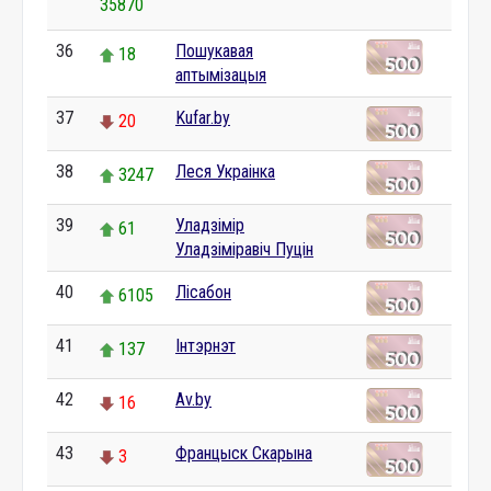
35870
36
Пошукавая
18
аптымізацыя
37
Kufar.by
20
38
Леся Украінка
3247
39
Уладзімір
61
Уладзіміравіч Пуцін
40
Лісабон
6105
41
Інтэрнэт
137
42
Av.by
16
43
Францыск Скарына
3