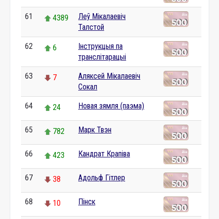
61
Леў Мікалаевіч
4389
Талстой
62
Інструкцыя па
6
транслітарацыі
63
Аляксей Мікалаевіч
7
Сокал
64
Новая зямля (паэма)
24
65
Марк Твэн
782
66
Кандрат Крапіва
423
67
Адольф Гітлер
38
68
Пінск
10