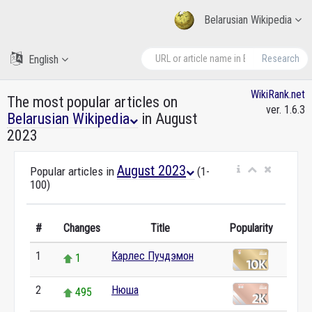
Belarusian Wikipedia
English
Research
WikiRank.net
The most popular articles on
ver. 1.6.3
Belarusian Wikipedia
in August
2023
August 2023
Popular articles in
(1-
100)
#
Changes
Title
Popularity
1
Карлес Пучдэмон
1
2
Нюша
495