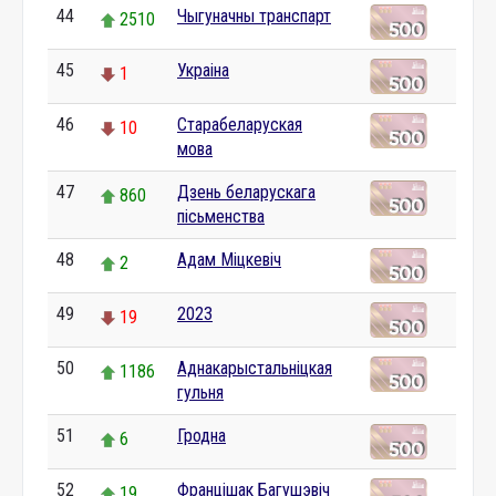
44
Чыгуначны транспарт
2510
45
Украіна
1
46
Старабеларуская
10
мова
47
Дзень беларускага
860
пісьменства
48
Адам Міцкевіч
2
49
2023
19
50
Аднакарыстальніцкая
1186
гульня
51
Гродна
6
52
Францішак Багушэвіч
19