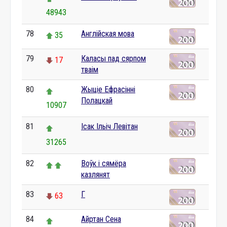
48943
78
Англійская мова
35
79
Каласы пад сярпом
17
тваім
80
Жыціе Ефрасінні
Полацкай
10907
81
Ісак Ільіч Левітан
31265
82
Воўк і сямёра
казлянят
83
Г
63
84
Айртан Сена