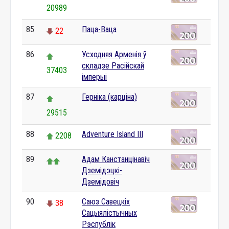
20989
85
Паца-Ваца
22
86
Усходняя Арменія ў
складзе Расійскай
37403
імперыі
87
Герніка (карціна)
29515
88
Adventure Island III
2208
89
Адам Канстанцінавіч
Дземідэцкі-
Дземідовіч
90
Саюз Савецкіх
38
Сацыялістычных
Рэспублік