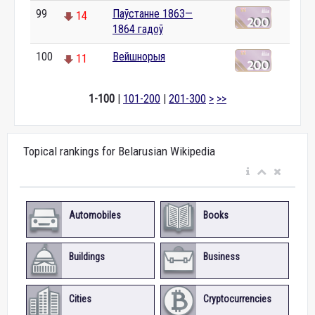
99
Паўстанне 1863—
14
1864 гадоў
100
Вейшнорыя
11
1-100
|
101-200
|
201-300
>
>>
Topical rankings for Belarusian Wikipedia
Automobiles
Books
Buildings
Business
Cities
Cryptocurrencies