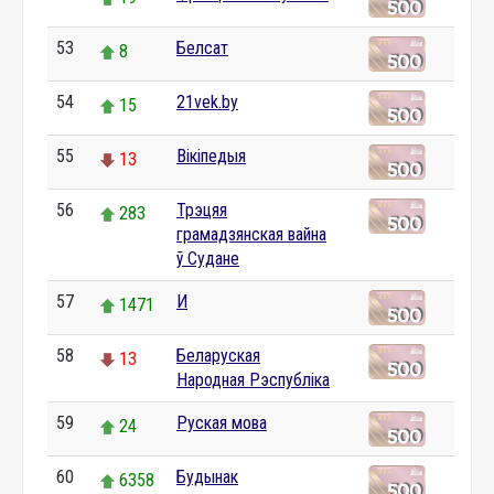
53
Белсат
8
54
21vek.by
15
55
Вікіпедыя
13
56
Трэцяя
283
грамадзянская вайна
ў Судане
57
И
1471
58
Беларуская
13
Народная Рэспубліка
59
Руская мова
24
60
Будынак
6358