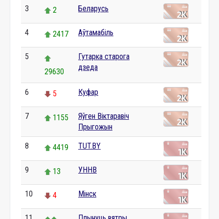
3
Беларусь
2
4
Аўтамабіль
2417
5
Гутарка старога
дзеда
29630
6
Куфар
5
7
Яўген Віктаравіч
1155
Прыгожын
8
TUT.BY
4419
9
УННВ
13
10
Мінск
4
11
Плынуць вятры