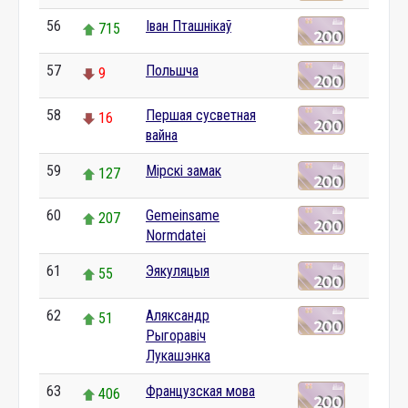
56
Іван Пташнікаў
715
57
Польшча
9
58
Першая сусветная
16
вайна
59
Мірскі замак
127
60
Gemeinsame
207
Normdatei
61
Эякуляцыя
55
62
Аляксандр
51
Рыгоравіч
Лукашэнка
63
Французская мова
406