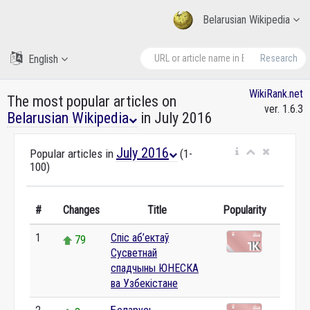
Belarusian Wikipedia
English
Research
WikiRank.net
The most popular articles on
ver. 1.6.3
Belarusian Wikipedia
in July 2016
July 2016
Popular articles in
(1-
100)
#
Changes
Title
Popularity
1
Спіс аб’ектаў
79
Сусветнай
спадчыны ЮНЕСКА
ва Узбекістане