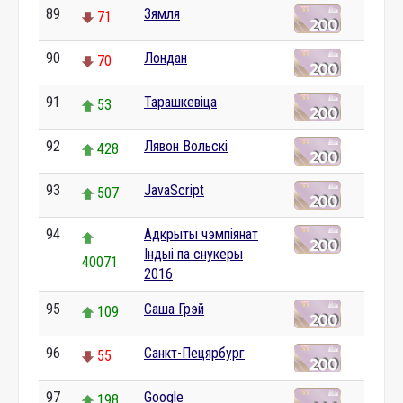
89
Зямля
71
90
Лондан
70
91
Тарашкевіца
53
92
Лявон Вольскі
428
93
JavaScript
507
94
Адкрыты чэмпіянат
Індыі па снукеры
40071
2016
95
Саша Грэй
109
96
Санкт-Пецярбург
55
97
Google
198