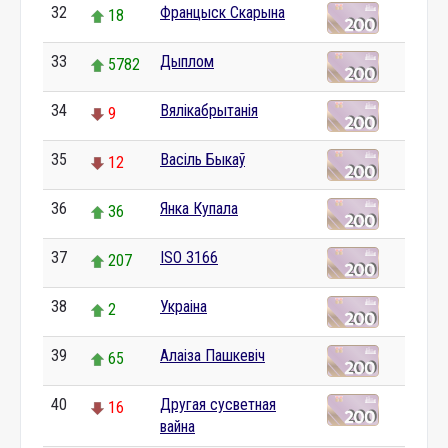
32
Францыск Скарына
18
33
Дыплом
5782
34
Вялікабрытанія
9
35
Васіль Быкаў
12
36
Янка Купала
36
37
ISO 3166
207
38
Украіна
2
39
Алаіза Пашкевіч
65
40
Другая сусветная
16
вайна