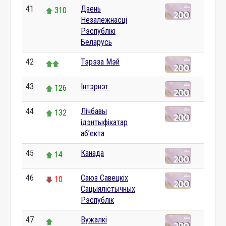
41
Дзень
310
Незалежнасці
Рэспублікі
Беларусь
42
Тэрэза Мэй
43
Інтэрнэт
126
44
Лічбавы
132
ідэнтыфікатар
аб’екта
45
Канада
14
46
Саюз Савецкіх
10
Сацыялістычных
Рэспублік
47
Вужалкі