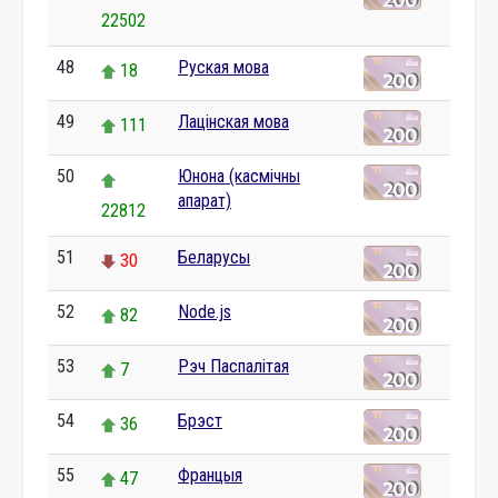
22502
48
Руская мова
18
49
Лацінская мова
111
50
Юнона (касмічны
апарат)
22812
51
Беларусы
30
52
Node.js
82
53
Рэч Паспалітая
7
54
Брэст
36
55
Францыя
47