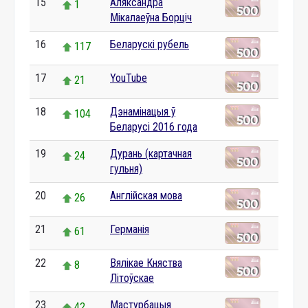
15
Аляксандра
1
Мікалаеўна Борціч
16
Беларускі рубель
117
17
YouTube
21
18
Дэнамінацыя ў
104
Беларусі 2016 года
19
Дурань (картачная
24
гульня)
20
Англійская мова
26
21
Германія
61
22
Вялікае Княства
8
Літоўскае
23
Мастурбацыя
42