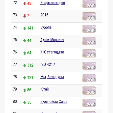
72
Энцыклапедыя
43
73
2016
2
74
Еўропа
141
75
Адам Міцкевіч
44
76
XIX стагоддзе
64
77
ISO 4217
312
78
Мы, беларусы
121
79
Кітай
86
80
Еўрапейскі Саюз
35