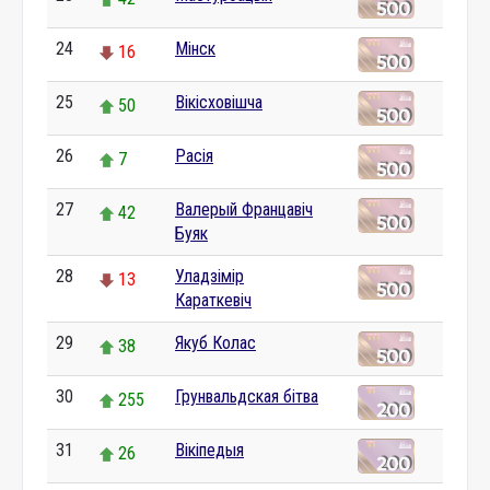
24
Мінск
16
25
Вікісховішча
50
26
Расія
7
27
Валерый Францавіч
42
Буяк
28
Уладзімір
13
Караткевіч
29
Якуб Колас
38
30
Грунвальдская бітва
255
31
Вікіпедыя
26