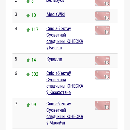
2
Беларусь
3
3
MediaWiki
10
4
Спіс аб’ектаў
117
Сусветнай
спадчыны ЮНЕСКА
ў Бельгіі
5
Купалле
14
6
Спіс аб’ектаў
302
Сусветнай
спадчыны ЮНЕСКА
ў Казахстане
7
Спіс аб’ектаў
99
Сусветнай
спадчыны ЮНЕСКА
ў Малайзіі