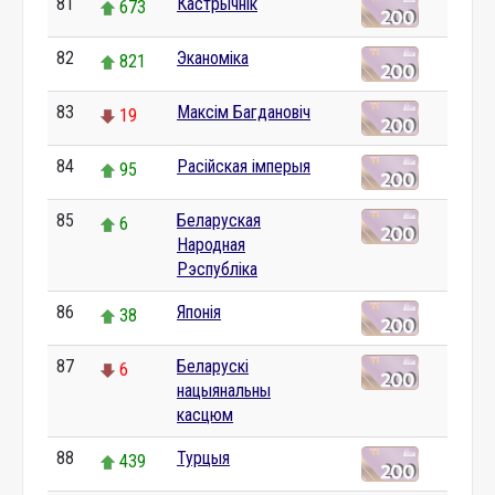
81
Кастрычнік
673
82
Эканоміка
821
83
Максім Багдановіч
19
84
Расійская імперыя
95
85
Беларуская
6
Народная
Рэспубліка
86
Японія
38
87
Беларускі
6
нацыянальны
касцюм
88
Турцыя
439