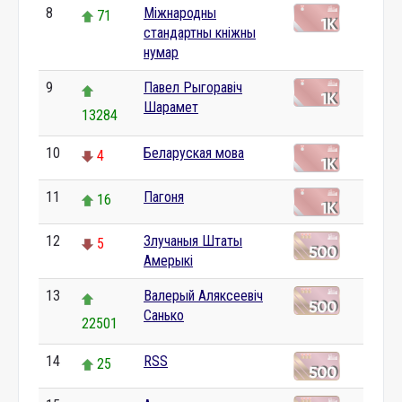
8
Міжнародны
71
стандартны кніжны
нумар
9
Павел Рыгоравіч
Шарамет
13284
10
Беларуская мова
4
11
Пагоня
16
12
Злучаныя Штаты
5
Амерыкі
13
Валерый Аляксеевіч
Санько
22501
14
RSS
25