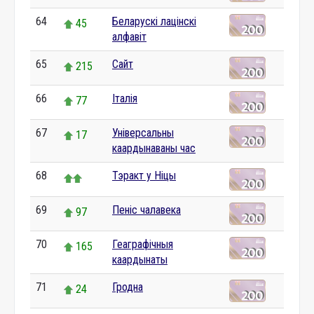
64
Беларускі лацінскі
45
алфавіт
65
Сайт
215
66
Італія
77
67
Універсальны
17
каардынаваны час
68
Тэракт у Ніцы
69
Пеніс чалавека
97
70
Геаграфічныя
165
каардынаты
71
Гродна
24