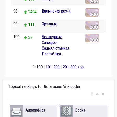
98
Валынская разня
2494
99
Эрэкцыя
111
100
Беларуская
37
Савецкая
Сацыялістычная
Рэспубліка
1-100
|
101-200
|
201-300
>
>>
Topical rankings for Belarusian Wikipedia
Automobiles
Books