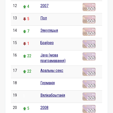
12
2007
4
13
Пол
5
14
Эякуляцыя
7
15
Браўзер
1
16
Java (мова
22
праграмавання)
17
Аральны секс
22
18
Германія
0
19
Вялікабрытанія
0
20
2008
5