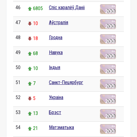
46
Спіс каралёў Даніі
6805
47
Аўстралія
10
48
Гродна
18
49
Навука
68
50
Індыя
10
51
Санкт-Пецярбург
7
52
Украіна
5
53
Брэст
13
54
Матэматыка
21