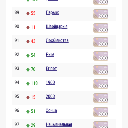
89
Парыж
55
90
Швейцарыя
11
91
Лесбіянства
43
92
Рым
54
93
Егіпет
70
94
1960
118
95
2003
15
96
Сонца
51
97
Нацыянальная
29