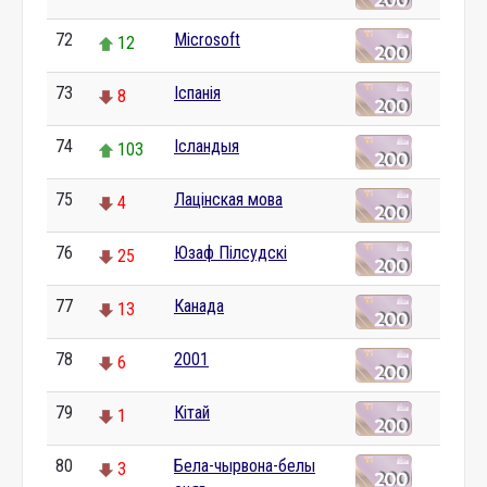
72
Microsoft
12
73
Іспанія
8
74
Ісландыя
103
75
Лацінская мова
4
76
Юзаф Пілсудскі
25
77
Канада
13
78
2001
6
79
Кітай
1
80
Бела-чырвона-белы
3