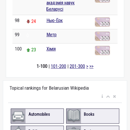
акадэмія навук
Беларусі
98
Нью-Ёрк
24
99
Метр
0
100
Хімія
23
1-100
|
101-200
|
201-300
>
>>
Topical rankings for Belarusian Wikipedia
Automobiles
Books