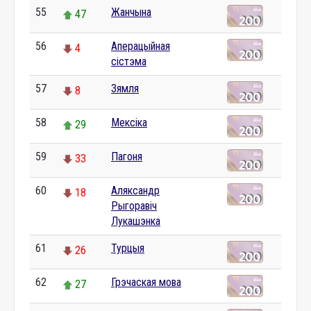
55
Жанчына
47
56
Аперацыйная
4
сістэма
57
Зямля
8
58
Мексіка
29
59
Пагоня
33
60
Аляксандр
18
Рыгоравіч
Лукашэнка
61
Турцыя
26
62
Грэчаская мова
27