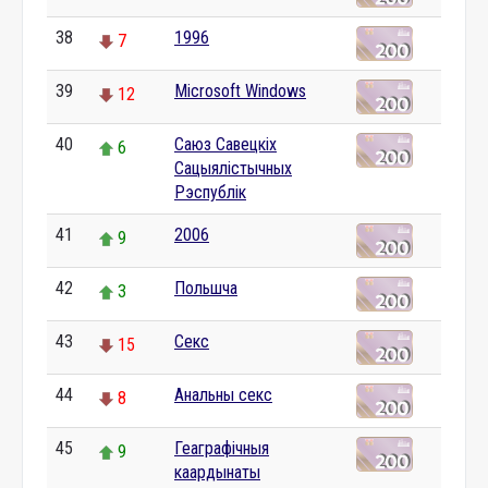
38
1996
7
39
Microsoft Windows
12
40
Саюз Савецкіх
6
Сацыялістычных
Рэспублік
41
2006
9
42
Польшча
3
43
Секс
15
44
Анальны секс
8
45
Геаграфічныя
9
каардынаты