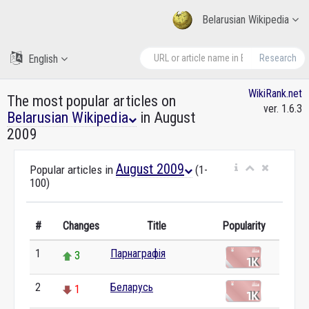
Belarusian Wikipedia
English
Research
WikiRank.net
The most popular articles on
ver. 1.6.3
Belarusian Wikipedia
in August
2009
August 2009
Popular articles in
(1-
100)
#
Changes
Title
Popularity
1
Парнаграфія
3
2
Беларусь
1