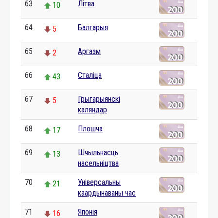
63
Літва
10
64
Балгарыя
5
65
Аргазм
2
66
Сталіца
43
67
Грыгарыянскі
5
каляндар
68
Плошча
17
69
Шчыльнасць
13
насельніцтва
70
Універсальны
21
каардынаваны час
71
Японія
16