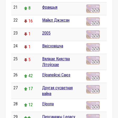
21
Францыя
8
22
Майкл Джэксан
16
23
2005
1
24
Вікісховішча
1
25
Вялікае Княства
5
Літоўскае
26
Еўрапейскі Саюз
42
27
Другая сусветная
17
вайна
28
Еўропа
12
29
Персанажы Legacy