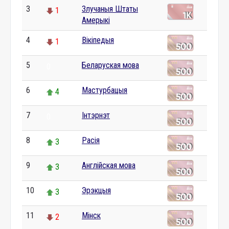
3
Злучаныя Штаты
1
Амерыкі
4
Вікіпедыя
1
5
Беларуская мова
0
6
Мастурбацыя
4
7
Інтэрнэт
0
8
Расія
3
9
Англійская мова
3
10
Эрэкцыя
3
11
Мінск
2