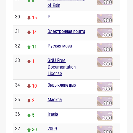
of Kain
30
P
15
31
Электронная пошта
14
32
Руская мова
11
33
GNU Free
1
Documentation
License
34
Энцыклапедыя
10
35
Масква
2
36
Італія
5
37
2009
30