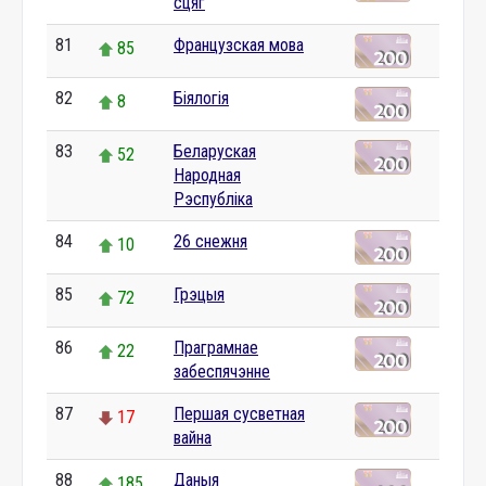
сцяг
81
Французская мова
85
82
Біялогія
8
83
Беларуская
52
Народная
Рэспубліка
84
26 снежня
10
85
Грэцыя
72
86
Праграмнае
22
забеспячэнне
87
Першая сусветная
17
вайна
88
Даныя
185