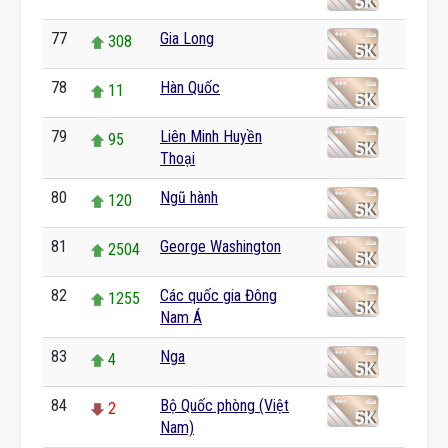
77
Gia Long
308
78
Hàn Quốc
11
79
Liên Minh Huyền
95
Thoại
80
Ngũ hành
120
81
George Washington
2504
82
Các quốc gia Đông
1255
Nam Á
83
Nga
4
84
Bộ Quốc phòng (Việt
2
Nam)