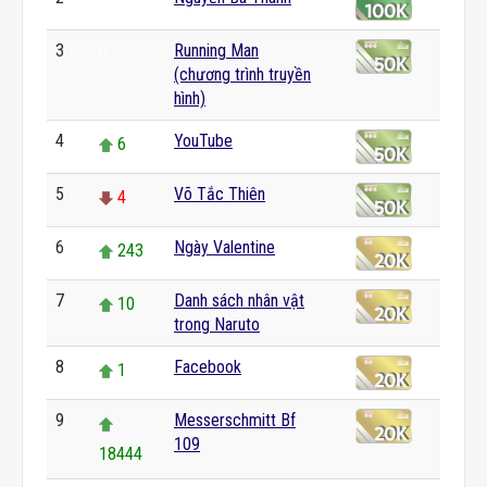
0
3
Running Man
0
(chương trình truyền
hình)
4
YouTube
6
5
Võ Tắc Thiên
4
6
Ngày Valentine
243
7
Danh sách nhân vật
10
trong Naruto
8
Facebook
1
9
Messerschmitt Bf
109
18444