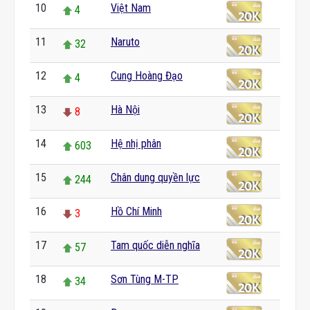
10
Việt Nam
4
11
Naruto
32
12
Cung Hoàng Đạo
4
13
Hà Nội
8
14
Hệ nhị phân
603
15
Chân dung quyền lực
244
16
Hồ Chí Minh
3
17
Tam quốc diễn nghĩa
57
18
Sơn Tùng M-TP
34