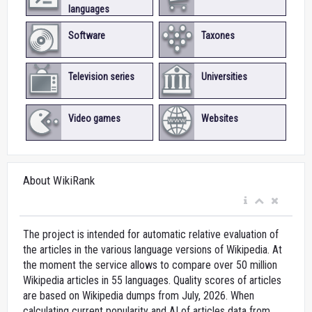
languages
Software
Taxones
Television series
Universities
Video games
Websites
About WikiRank
The project is intended for automatic relative evaluation of
the articles in the various language versions of Wikipedia. At
the moment the service allows to compare over 50 million
Wikipedia articles in 55 languages. Quality scores of articles
are based on Wikipedia dumps from July, 2026. When
calculating current popularity and AI of articles data from