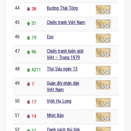
44
Đường Thái Tông
38
45
Chiến tranh Việt Nam
31
46
Exo
19
47
Chiến tranh biên giới
96
Việt – Trung 1979
48
Thứ Sáu ngày 13
4211
49
Quân đội nhân dân
7
Việt Nam
50
Vịnh Hạ Long
17
51
Nhật Bản
14
52
Danh sách thủ lĩnh
11