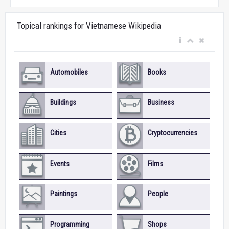
Topical rankings for Vietnamese Wikipedia
Automobiles
Books
Buildings
Business
Cities
Cryptocurrencies
Events
Films
Paintings
People
Programming
Shops