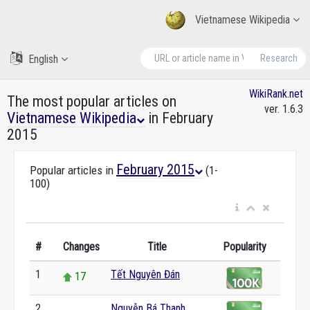
Vietnamese Wikipedia
English
Research
WikiRank.net
The most popular articles on
ver. 1.6.3
Vietnamese Wikipedia
in February
2015
February 2015
Popular articles in
(1-
100)
#
Changes
Title
Popularity
1
Tết Nguyên Đán
17
2
Nguyễn Bá Thanh