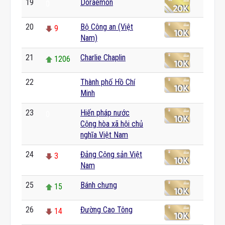
19
Doraemon
0
20
Bộ Công an (Việt
9
Nam)
21
Charlie Chaplin
1206
22
Thành phố Hồ Chí
0
Minh
23
Hiến pháp nước
0
Cộng hòa xã hội chủ
nghĩa Việt Nam
24
Đảng Cộng sản Việt
3
Nam
25
Bánh chưng
15
26
Đường Cao Tông
14