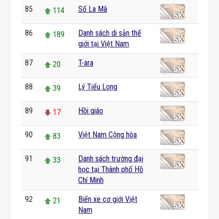
85
Số La Mã
114
86
Danh sách di sản thế
189
giới tại Việt Nam
87
T-ara
20
88
Lý Tiểu Long
39
89
Hồi giáo
17
90
Việt Nam Cộng hòa
83
91
Danh sách trường đại
33
học tại Thành phố Hồ
Chí Minh
92
Biển xe cơ giới Việt
21
Nam