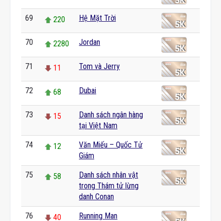
69
Hệ Mặt Trời
220
70
Jordan
2280
71
Tom và Jerry
11
72
Dubai
68
73
Danh sách ngân hàng
15
tại Việt Nam
74
Văn Miếu – Quốc Tử
12
Giám
75
Danh sách nhân vật
58
trong Thám tử lừng
danh Conan
76
Running Man
40