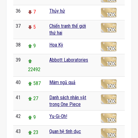
36
Thủy hử
7
37
Chiến tranh thế giới
5
thứ hai
38
Hoa Kỳ
9
39
Abbott Laboratories
22492
40
Mâm ngũ quả
587
41
Danh sách nhân vật
27
trong One Piece
42
Yu-Gi-Oh!
9
43
Quan hệ tình dục
23