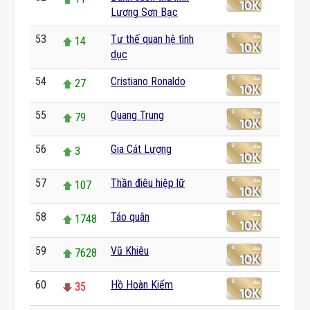
Lương Sơn Bạc
53
Tư thế quan hệ tình
14
dục
54
Cristiano Ronaldo
27
55
Quang Trung
79
56
Gia Cát Lượng
3
57
Thần điêu hiệp lữ
107
58
Táo quân
1748
59
Vũ Khiêu
7628
60
Hồ Hoàn Kiếm
35