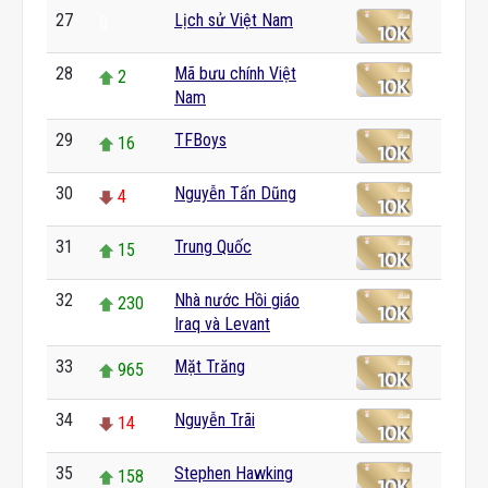
27
Lịch sử Việt Nam
0
28
Mã bưu chính Việt
2
Nam
29
TFBoys
16
30
Nguyễn Tấn Dũng
4
31
Trung Quốc
15
32
Nhà nước Hồi giáo
230
Iraq và Levant
33
Mặt Trăng
965
34
Nguyễn Trãi
14
35
Stephen Hawking
158