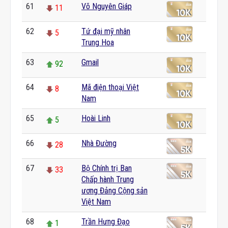
61
Võ Nguyên Giáp
11
62
Tứ đại mỹ nhân
5
Trung Hoa
63
Gmail
92
64
Mã điện thoại Việt
8
Nam
65
Hoài Linh
5
66
Nhà Đường
28
67
Bộ Chính trị Ban
33
Chấp hành Trung
ương Đảng Cộng sản
Việt Nam
68
Trần Hưng Đạo
1