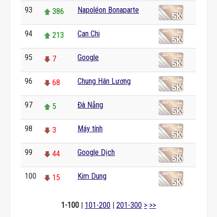
93
Napoléon Bonaparte
386
94
Can Chi
213
95
Google
7
96
Chung Hán Lương
68
97
Đà Nẵng
5
98
Máy tính
3
99
Google Dịch
44
100
Kim Dung
15
1-100
|
101-200
|
201-300
>
>>