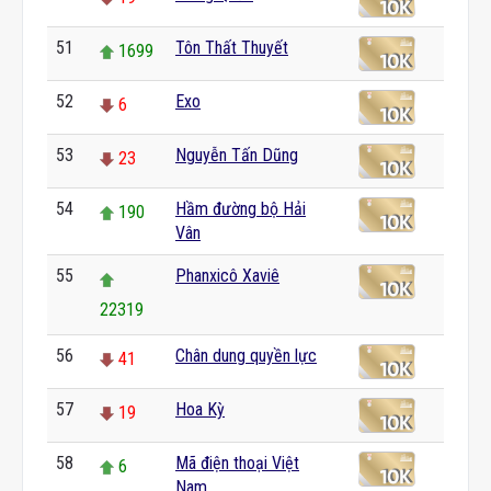
51
Tôn Thất Thuyết
1699
52
Exo
6
53
Nguyễn Tấn Dũng
23
54
Hầm đường bộ Hải
190
Vân
55
Phanxicô Xaviê
22319
56
Chân dung quyền lực
41
57
Hoa Kỳ
19
58
Mã điện thoại Việt
6
Nam