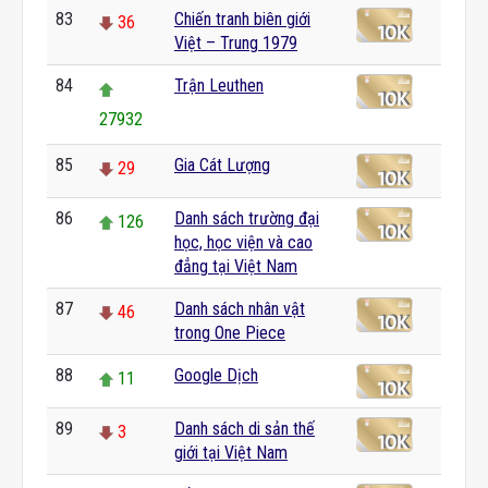
83
Chiến tranh biên giới
36
Việt – Trung 1979
84
Trận Leuthen
27932
85
Gia Cát Lượng
29
86
Danh sách trường đại
126
học, học viện và cao
đẳng tại Việt Nam
87
Danh sách nhân vật
46
trong One Piece
88
Google Dịch
11
89
Danh sách di sản thế
3
giới tại Việt Nam