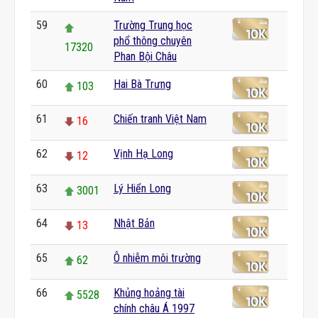
59
Trường Trung học
phổ thông chuyên
17320
Phan Bội Châu
60
Hai Bà Trưng
103
61
Chiến tranh Việt Nam
16
62
Vịnh Hạ Long
12
63
Lý Hiển Long
3001
64
Nhật Bản
13
65
Ô nhiễm môi trường
62
66
Khủng hoảng tài
5528
chính châu Á 1997