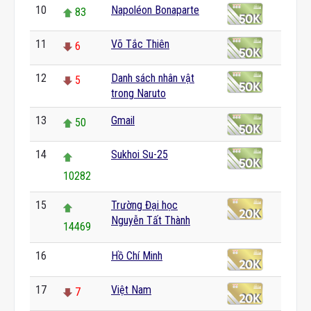
10
Napoléon Bonaparte
83
11
Võ Tắc Thiên
6
12
Danh sách nhân vật
5
trong Naruto
13
Gmail
50
14
Sukhoi Su-25
10282
15
Trường Đại học
Nguyễn Tất Thành
14469
16
Hồ Chí Minh
0
17
Việt Nam
7