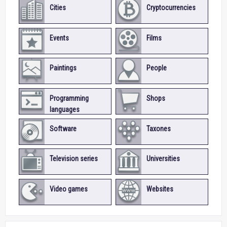
Cities
Cryptocurrencies
Events
Films
Paintings
People
Programming
Shops
languages
Software
Taxones
Television series
Universities
Video games
Websites