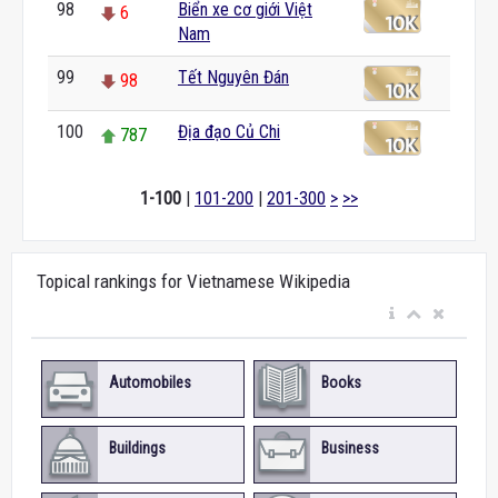
98
Biển xe cơ giới Việt
6
Nam
99
Tết Nguyên Đán
98
100
Địa đạo Củ Chi
787
1-100
|
101-200
|
201-300
>
>>
Topical rankings for Vietnamese Wikipedia
Automobiles
Books
Buildings
Business