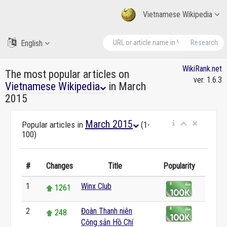
Vietnamese Wikipedia
English
Research
WikiRank.net
The most popular articles on
ver. 1.6.3
Vietnamese Wikipedia
in March
2015
March 2015
Popular articles in
(1-
100)
#
Changes
Title
Popularity
1
Winx Club
1261
2
Đoàn Thanh niên
248
Cộng sản Hồ Chí