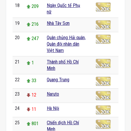
18
Ngày Quốc tế Phụ
209
nữ
19
Nhà Tây Sơn
216
20
Quân chủng Hải quân,
247
Quân đội nhân dân
Việt Nam
21
Thành phố Hồ Chí
1
Minh
22
Quang Trung
33
23
Naruto
12
24
Hà Nội
11
25
Chiến dịch Hồ Chí
801
Minh