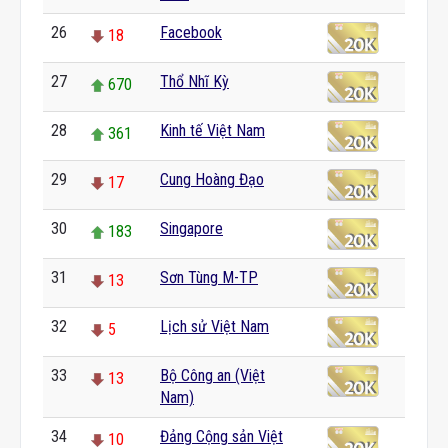
26
Facebook
18
27
Thổ Nhĩ Kỳ
670
28
Kinh tế Việt Nam
361
29
Cung Hoàng Đạo
17
30
Singapore
183
31
Sơn Tùng M-TP
13
32
Lịch sử Việt Nam
5
33
Bộ Công an (Việt
13
Nam)
34
Đảng Cộng sản Việt
10