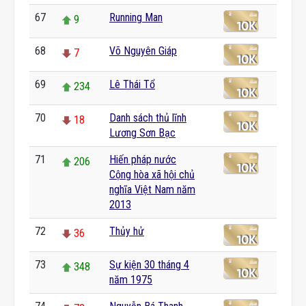
67
Running Man
9
68
Võ Nguyên Giáp
7
69
Lê Thái Tổ
234
70
Danh sách thủ lĩnh
18
Lương Sơn Bạc
71
Hiến pháp nước
206
Cộng hòa xã hội chủ
nghĩa Việt Nam năm
2013
72
Thủy hử
36
73
Sự kiện 30 tháng 4
348
năm 1975