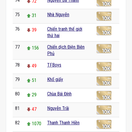
74
Nguyễn Bá Thanh
72
75
Nhà Nguyễn
31
76
Chiến tranh thế giới
39
thứ hai
77
Chiến dịch Điện Biên
156
Phủ
78
TFBoys
49
79
Khổ giấy
51
80
Chùa Bái Đính
29
81
Nguyễn Trãi
47
82
Thanh Thanh Hiền
1070