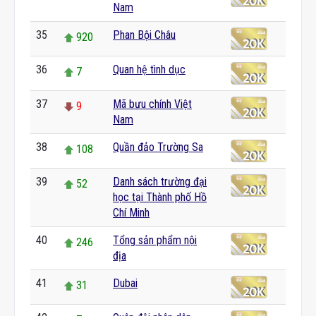
Nam
35
Phan Bội Châu
920
36
Quan hệ tình dục
7
37
Mã bưu chính Việt
9
Nam
38
Quần đảo Trường Sa
108
39
Danh sách trường đại
52
học tại Thành phố Hồ
Chí Minh
40
Tổng sản phẩm nội
246
địa
41
Dubai
31