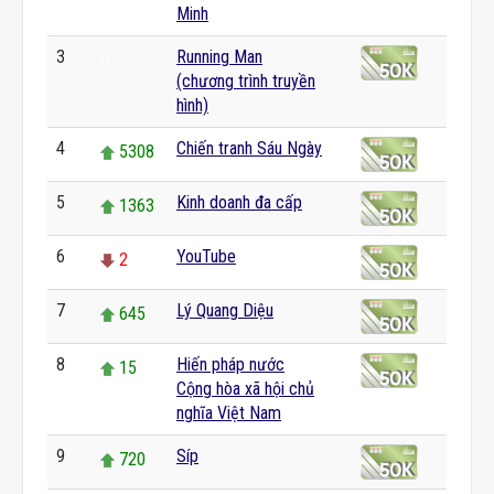
Minh
3
Running Man
0
(chương trình truyền
hình)
4
Chiến tranh Sáu Ngày
5308
5
Kinh doanh đa cấp
1363
6
YouTube
2
7
Lý Quang Diệu
645
8
Hiến pháp nước
15
Cộng hòa xã hội chủ
nghĩa Việt Nam
9
Síp
720