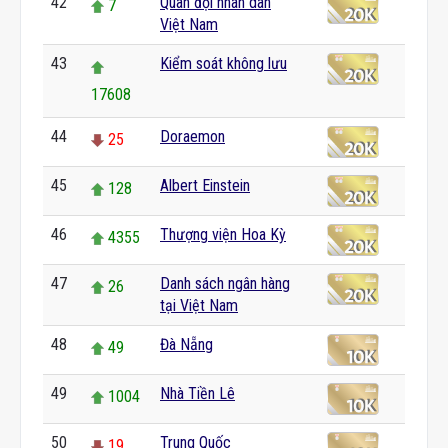
42
Quân đội nhân dân
7
Việt Nam
43
Kiểm soát không lưu
17608
44
Doraemon
25
45
Albert Einstein
128
46
Thượng viện Hoa Kỳ
4355
47
Danh sách ngân hàng
26
tại Việt Nam
48
Đà Nẵng
49
49
Nhà Tiền Lê
1004
50
Trung Quốc
19