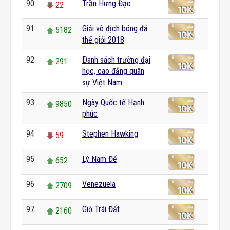
90
Trần Hưng Đạo
22
91
Giải vô địch bóng đá
5182
thế giới 2018
92
Danh sách trường đại
291
học, cao đẳng quân
sự Việt Nam
93
Ngày Quốc tế Hạnh
9850
phúc
94
Stephen Hawking
59
95
Lý Nam Đế
652
96
Venezuela
2709
97
Giờ Trái Đất
2160