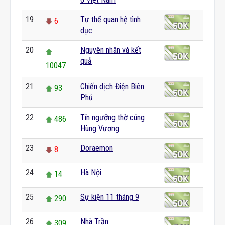
19
Tư thế quan hệ tình
6
dục
20
Nguyên nhân và kết
quả
10047
21
Chiến dịch Điện Biên
93
Phủ
22
Tín ngưỡng thờ cúng
486
Hùng Vương
23
Doraemon
8
24
Hà Nội
14
25
Sự kiện 11 tháng 9
290
26
Nhà Trần
309