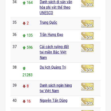
34
Danh sách di sản văn
164
hóa phi vật thể theo
UNESCO
35
Trung Quốc
2
36
Trần Hưng Đạo
135
37
Cải cách ruộng đất
596
tại miền Bắc Việt
Nam
38
Du lịch Quảng Trị
21283
39
Danh sách ngân hàng
8
tại Việt Nam
40
Nguyễn Tấn Dũng
16