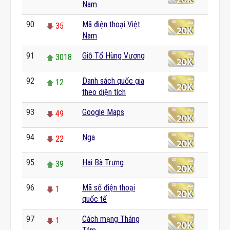
Nam
90
Mã điện thoại Việt
35
Nam
91
Giỗ Tổ Hùng Vương
3018
92
Danh sách quốc gia
12
theo diện tích
93
Google Maps
49
94
Nga
22
95
Hai Bà Trưng
39
96
Mã số điện thoại
1
quốc tế
97
Cách mạng Tháng
1