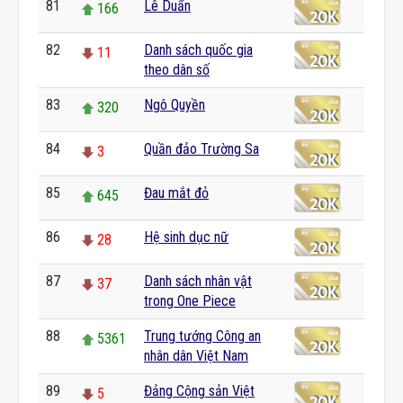
81
Lê Duẩn
166
82
Danh sách quốc gia
11
theo dân số
83
Ngô Quyền
320
84
Quần đảo Trường Sa
3
85
Đau mắt đỏ
645
86
Hệ sinh dục nữ
28
87
Danh sách nhân vật
37
trong One Piece
88
Trung tướng Công an
5361
nhân dân Việt Nam
89
Đảng Cộng sản Việt
5