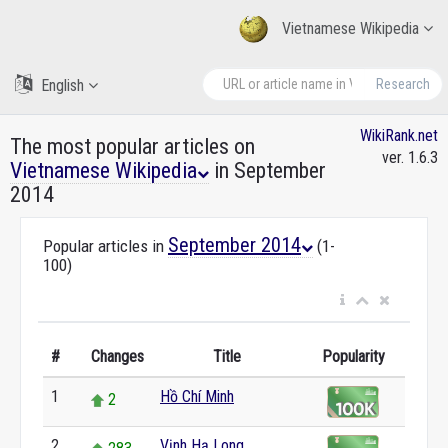
Vietnamese Wikipedia
English
Research
WikiRank.net
The most popular articles on
ver. 1.6.3
Vietnamese Wikipedia
in September
2014
September 2014
Popular articles in
(1-
100)
#
Changes
Title
Popularity
1
Hồ Chí Minh
2
2
Vịnh Hạ Long