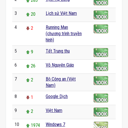
283
3
Lịch sử Việt Nam
20
4
Running Man
2
(chương trình truyền
hình)
5
Tết Trung thu
9
6
Võ Nguyên Giáp
26
7
Bộ Công an (Việt
2
Nam)
8
Google Dịch
1
9
Việt Nam
2
10
Windows 7
1974