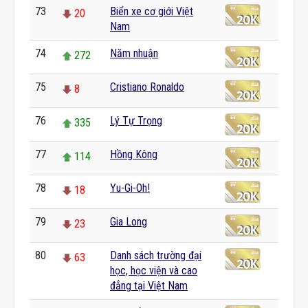
73
Biển xe cơ giới Việt
20
Nam
74
Năm nhuận
272
75
Cristiano Ronaldo
8
76
Lý Tự Trọng
335
77
Hồng Kông
114
78
Yu-Gi-Oh!
18
79
Gia Long
23
80
Danh sách trường đại
63
học, học viện và cao
đẳng tại Việt Nam