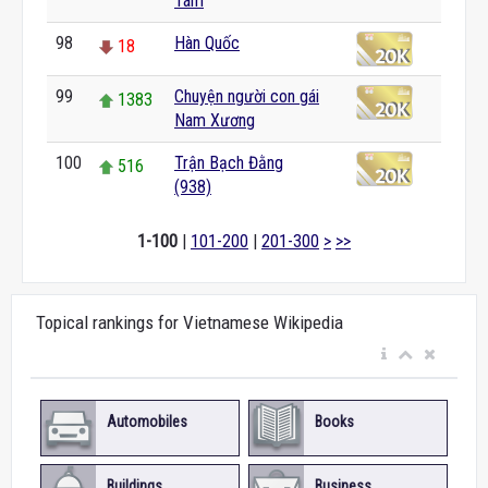
Tám
98
Hàn Quốc
18
99
Chuyện người con gái
1383
Nam Xương
100
Trận Bạch Đằng
516
(938)
1-100
|
101-200
|
201-300
>
>>
Topical rankings for Vietnamese Wikipedia
Automobiles
Books
Buildings
Business