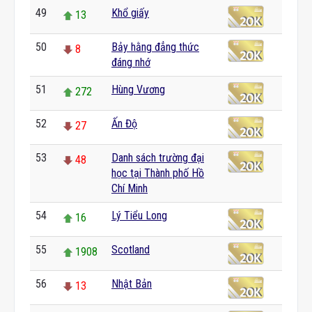
49
Khổ giấy
13
50
Bảy hằng đẳng thức
8
đáng nhớ
51
Hùng Vương
272
52
Ấn Độ
27
53
Danh sách trường đại
48
học tại Thành phố Hồ
Chí Minh
54
Lý Tiểu Long
16
55
Scotland
1908
56
Nhật Bản
13