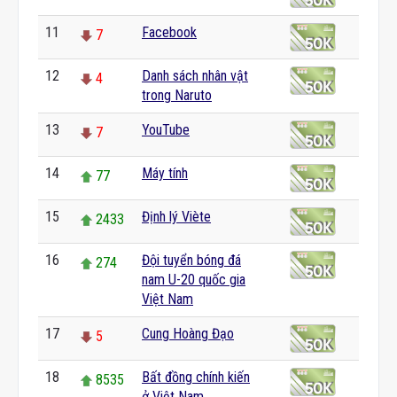
11
Facebook
7
12
Danh sách nhân vật
4
trong Naruto
13
YouTube
7
14
Máy tính
77
15
Định lý Viète
2433
16
Đội tuyển bóng đá
274
nam U-20 quốc gia
Việt Nam
17
Cung Hoàng Đạo
5
18
Bất đồng chính kiến
8535
ở Việt Nam