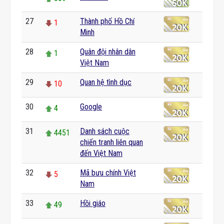
27
Thành phố Hồ Chí
1
Minh
28
Quân đội nhân dân
1
Việt Nam
29
Quan hệ tình dục
10
30
Google
4
31
Danh sách cuộc
4451
chiến tranh liên quan
đến Việt Nam
32
Mã bưu chính Việt
5
Nam
33
Hồi giáo
49