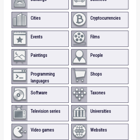
Cities
Cryptocurrencies
Events
Films
Paintings
People
Programming
Shops
languages
Software
Taxones
Television series
Universities
Video games
Websites