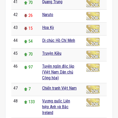
41
Quang Trung
70
42
Naruto
26
43
Hoa Kỳ
15
44
Di chúc Hồ Chí Minh
54
45
Truyện Kiều
70
46
Tuyên ngôn độc lập
97
(Việt Nam Dân chủ
Cộng hòa)
47
Chiến tranh Việt Nam
7
48
Vương quốc Liên
133
hiệp Anh và Bắc
Ireland