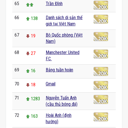
65
Trần Đĩnh
66
Danh sách di sản thế
138
giới tại Việt Nam
67
Bộ Quốc phòng (Việt
19
Nam)
68
Manchester United
27
F.C.
69
Bảng tuần hoàn
16
70
Gmail
18
71
Nguyễn Tuấn Anh
1283
(cầu thủ bóng đá)
72
Hoài Anh (định
163
hướng)