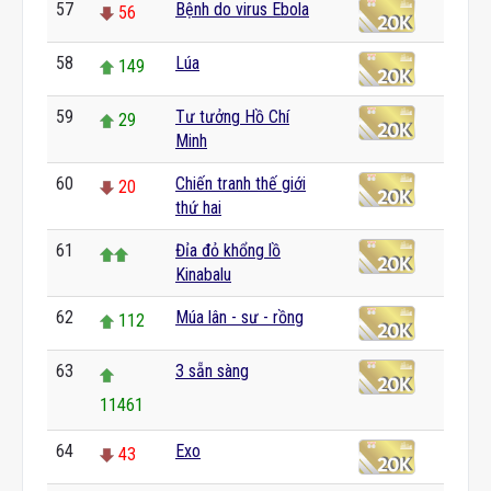
57
Bệnh do virus Ebola
56
58
Lúa
149
59
Tư tưởng Hồ Chí
29
Minh
60
Chiến tranh thế giới
20
thứ hai
61
Đỉa đỏ khổng lồ
Kinabalu
62
Múa lân - sư - rồng
112
63
3 sẵn sàng
11461
64
Exo
43