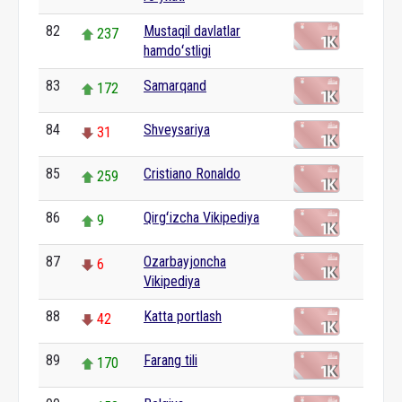
82
Mustaqil davlatlar
237
hamdoʻstligi
83
Samarqand
172
84
Shveysariya
31
85
Cristiano Ronaldo
259
86
Qirgʻizcha Vikipediya
9
87
Ozarbayjoncha
6
Vikipediya
88
Katta portlash
42
89
Farang tili
170