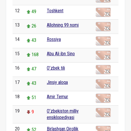
12
Toshkent
49
13
Allohning 99 nomi
26
14
Rossiya
43
15
Abu Ali ibn Sino
168
16
Oʻzbek tili
47
17
Jinsiy aloqa
43
18
Amir Temur
51
19
Oʻzbekiston milliy
9
ensiklopediyasi
20
Birlashgan Qirollik
52