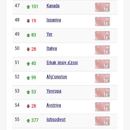
47
Kanada
101
48
Ispaniya
19
49
Yer
83
50
Italiya
28
51
Erkak jinsiy aʼzosi
40
52
Afgʻoniston
99
53
Yevropa
53
54
Avstriya
28
55
Iqtisodiyot
377