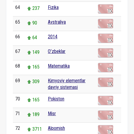
64
Fizika
237
65
Avstraliya
90
66
2014
64
67
Oʻzbeklar
149
68
Matematika
165
69
Kimyoviy elementlar
309
davriy sistemasi
70
Pokiston
165
71
Misr
189
72
Alpomish
3711