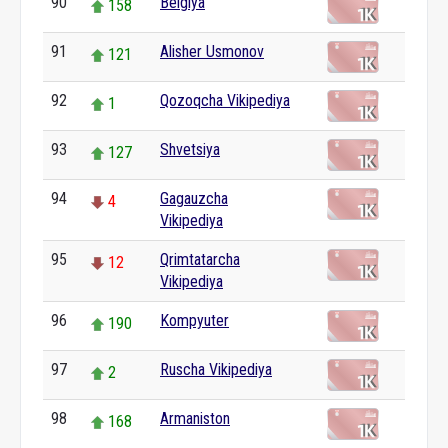
90
Belgiya
158
91
Alisher Usmonov
121
92
Qozoqcha Vikipediya
1
93
Shvetsiya
127
94
Gagauzcha
4
Vikipediya
95
Qrimtatarcha
12
Vikipediya
96
Kompyuter
190
97
Ruscha Vikipediya
2
98
Armaniston
168