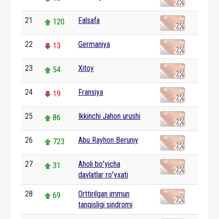
21
Falsafa
120
22
Germaniya
13
23
Xitoy
54
24
Fransiya
19
25
Ikkinchi Jahon urushi
86
26
Abu Rayhon Beruniy
723
27
Aholi boʻyicha
31
davlatlar roʻyxati
28
Orttirilgan immun
69
tanqisligi sindromi