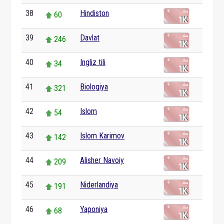
38
Hindiston
60
39
Davlat
246
40
Ingliz tili
34
41
Biologiya
321
42
Islom
54
43
Islom Karimov
142
44
Alisher Navoiy
209
45
Niderlandiya
191
46
Yaponiya
68