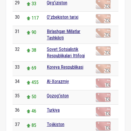
29
Qirgʻiziston
33
30
Oʻzbekiston tarixi
117
31
Birlashgan Millatlar
90
Tashkiloti
32
Sovet Sotsialistik
38
Respublikalari Ittifoqi
33
Koreya Respublikasi
69
34
Al-Xorazmiy
455
35
Qozogʻiston
50
36
Turkiya
46
37
Tojikiston
85