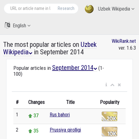
Research
Uzbek Wikipedia
English
WikiRank.net
The most popular articles on
Uzbek
ver. 1.6.3
Wikipedia
in September 2014
September 2014
Popular articles in
(1-
100)
#
Changes
Title
Popularity
1
Rus bahori
37
2
Prussiya qirolligi
35