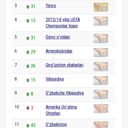
3
Yevro
31
4
2013/14-yilgi UEFA
12
Chempionlar ligasi
5
Osiyo oʻyinlari
31
6
Aminokislotalar
29
7
Qirgʻiziston shaharlari
26
8
Vikipediya
15
9
Oʻzbekcha Vikipediya
8
10
Amerika Qoʻshma
3
Shtatlari
11
Oʻzbekiston
43