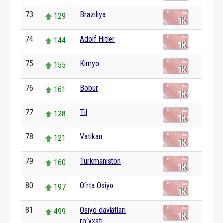
73
Braziliya
129
74
Adolf Hitler
144
75
Kimyo
155
76
Bobur
161
77
Til
128
78
Vatikan
121
79
Turkmaniston
160
80
Oʻrta Osiyo
197
81
Osiyo davlatlari
499
roʻyxati