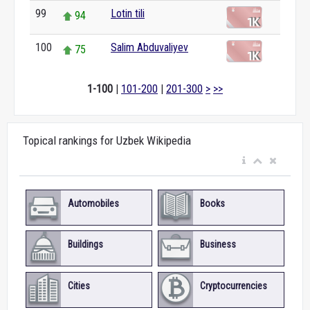
99
Lotin tili
94
100
Salim Abduvaliyev
75
1-100
|
101-200
|
201-300
>
>>
Topical rankings for Uzbek Wikipedia
Automobiles
Books
Buildings
Business
Cities
Cryptocurrencies