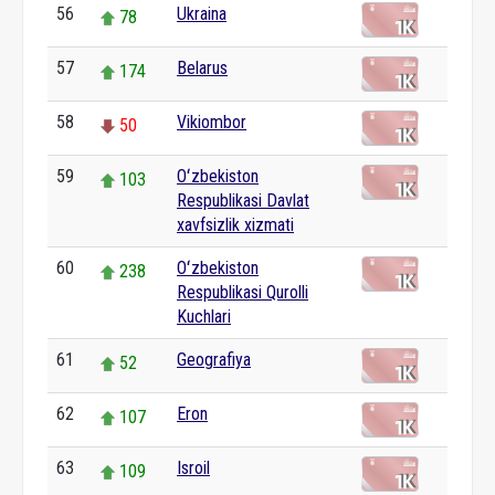
56
Ukraina
78
57
Belarus
174
58
Vikiombor
50
59
Oʻzbekiston
103
Respublikasi Davlat
xavfsizlik xizmati
60
Oʻzbekiston
238
Respublikasi Qurolli
Kuchlari
61
Geografiya
52
62
Eron
107
63
Isroil
109