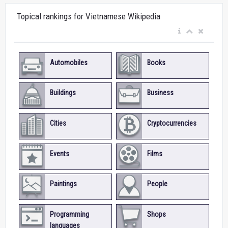
Topical rankings for Vietnamese Wikipedia
Automobiles
Books
Buildings
Business
Cities
Cryptocurrencies
Events
Films
Paintings
People
Programming
Shops
languages