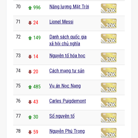
70
Năng lượng Mặt Trời
996
71
Lionel Messi
24
72
Danh sách quốc gia
149
xã hội chủ nghĩa
73
Nguyên tố hóa học
14
74
Cách mạng tư sản
20
75
Vụ án Nọc Nạng
485
76
Carles Puigdemont
43
77
Số nguyên tố
30
78
Nguyễn Phú Trọng
59