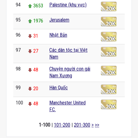
94
Palestine (khu vực)
3653
95
Jerusalem
1976
96
Nhật Bản
31
97
Các dân tộc tại Việt
27
Nam
98
Chuyện người con gái
48
Nam Xương
99
Hàn Quốc
20
100
Manchester United
48
F.C.
1-100
|
101-200
|
201-300
>
>>