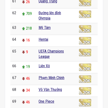
61
Quang Trung
26
62
Đường lên đỉnh
709
Olympia
63
Mỹ Tâm
218
64
Hentai
16
65
UEFA Champions
9
League
66
Liên Xô
19
67
Phạm Minh Chính
46
68
Võ Văn Thưởng
34
69
One Piece
46