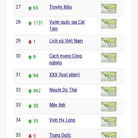
27
Truyện Kiều
65
28
Vườn quốc gia Cát
1131
Tiên
29
Lịch sử Việt Nam
1
30
Cách mạng Công
8
nghiệp
31
XXX (loạt phim)
94
32
Người Do Thái
462
33
Máy tính
30
34
Vịnh Hạ Long
55
35
Trung Quốc
9