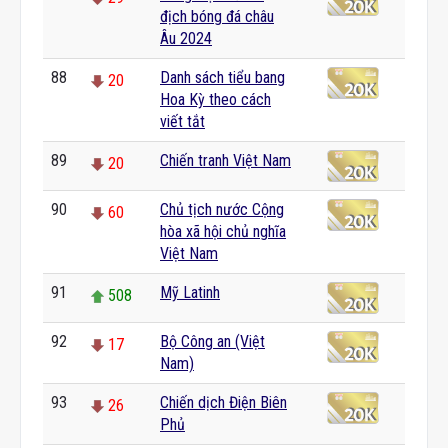
địch bóng đá châu
Âu 2024
88
Danh sách tiểu bang
20
Hoa Kỳ theo cách
viết tắt
89
Chiến tranh Việt Nam
20
90
Chủ tịch nước Cộng
60
hòa xã hội chủ nghĩa
Việt Nam
91
Mỹ Latinh
508
92
Bộ Công an (Việt
17
Nam)
93
Chiến dịch Điện Biên
26
Phủ