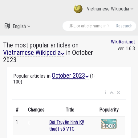
Vietnamese Wikipedia
English
Research
WikiRank.net
The most popular articles on
ver. 1.6.3
Vietnamese Wikipedia
in October
2023
October 2023
Popular articles in
(1-
100)
#
Changes
Title
Popularity
1
Đài Truyền hình Kỹ
0
thuật số VTC