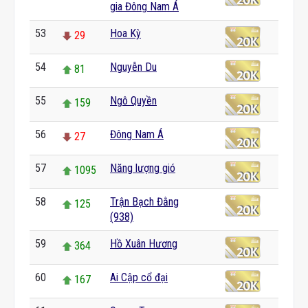
gia Đông Nam Á
53
Hoa Kỳ
29
54
Nguyễn Du
81
55
Ngô Quyền
159
56
Đông Nam Á
27
57
Năng lượng gió
1095
58
Trận Bạch Đằng
125
(938)
59
Hồ Xuân Hương
364
60
Ai Cập cổ đại
167