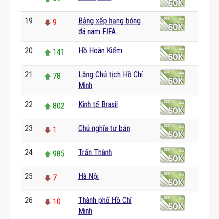
19
Bảng xếp hạng bóng
9
đá nam FIFA
20
Hồ Hoàn Kiếm
141
21
Lăng Chủ tịch Hồ Chí
78
Minh
22
Kinh tế Brasil
802
23
Chủ nghĩa tư bản
1
24
Trấn Thành
985
25
Hà Nội
7
26
Thành phố Hồ Chí
10
Minh