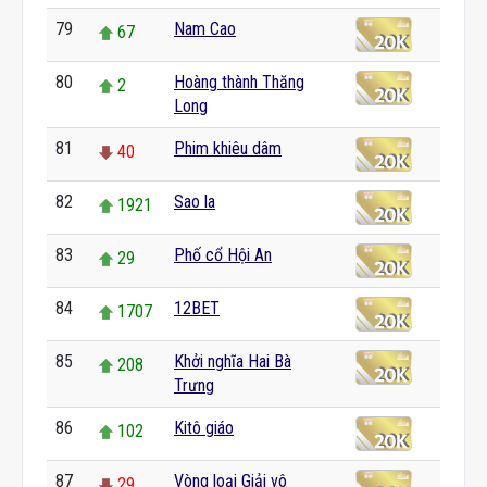
79
Nam Cao
67
80
Hoàng thành Thăng
2
Long
81
Phim khiêu dâm
40
82
Sao la
1921
83
Phố cổ Hội An
29
84
12BET
1707
85
Khởi nghĩa Hai Bà
208
Trưng
86
Kitô giáo
102
87
Vòng loại Giải vô
29