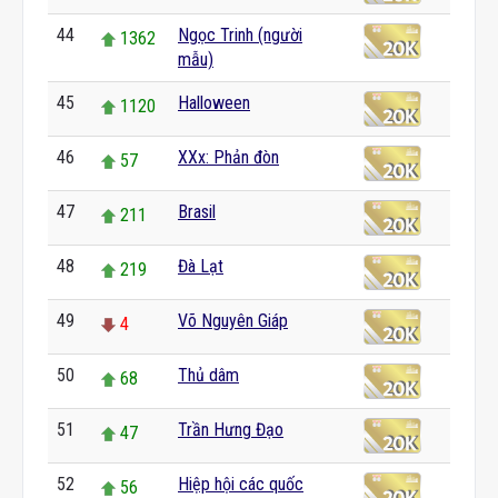
44
Ngọc Trinh (người
1362
mẫu)
45
Halloween
1120
46
XXx: Phản đòn
57
47
Brasil
211
48
Đà Lạt
219
49
Võ Nguyên Giáp
4
50
Thủ dâm
68
51
Trần Hưng Đạo
47
52
Hiệp hội các quốc
56