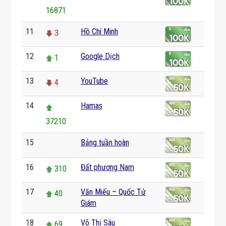
16871
11
Hồ Chí Minh
3
12
Google Dịch
1
13
YouTube
4
14
Hamas
37210
15
Bảng tuần hoàn
0
16
Đất phương Nam
310
17
Văn Miếu – Quốc Tử
40
Giám
18
Võ Thị Sáu
69