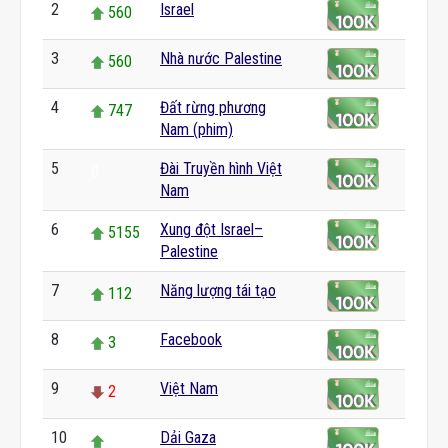
2
Israel
560
3
Nhà nước Palestine
560
4
Đất rừng phương
747
Nam (phim)
5
Đài Truyền hình Việt
0
Nam
6
Xung đột Israel–
5155
Palestine
7
Năng lượng tái tạo
112
8
Facebook
3
9
Việt Nam
2
10
Dải Gaza