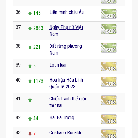
36
Liên minh châu Âu
145
37
Ngày Phụ nữ Việt
2883
Nam
38
Đất rừng phương
221
Nam
39
Loạn luân
5
40
Hoa hậu Hòa bình
1173
Quốc tế 2023
41
Chiến tranh thế giới
5
thứ hai
42
Hai Bà Trưng
44
43
Cristiano Ronaldo
7