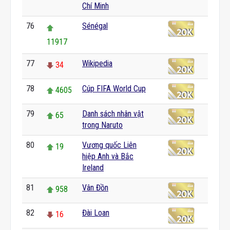
Chí Minh
76
Sénégal
11917
77
Wikipedia
34
78
Cúp FIFA World Cup
4605
79
Danh sách nhân vật
65
trong Naruto
80
Vương quốc Liên
19
hiệp Anh và Bắc
Ireland
81
Vân Đồn
958
82
Đài Loan
16