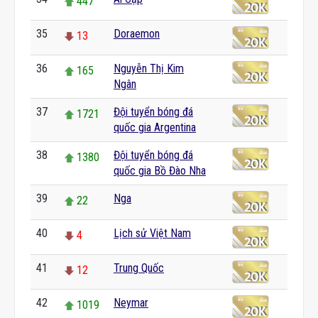
447
35
Doraemon
13
36
Nguyễn Thị Kim
165
Ngân
37
Đội tuyển bóng đá
1721
quốc gia Argentina
38
Đội tuyển bóng đá
1380
quốc gia Bồ Đào Nha
39
Nga
22
40
Lịch sử Việt Nam
4
41
Trung Quốc
12
42
Neymar
1019