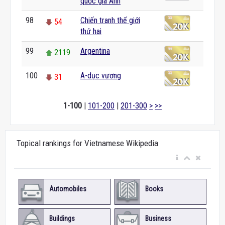
quốc gia Anh
98
Chiến tranh thế giới
54
thứ hai
99
Argentina
2119
100
A-dục vương
31
1-100
|
101-200
|
201-300
>
>>
Topical rankings for Vietnamese Wikipedia
Automobiles
Books
Buildings
Business