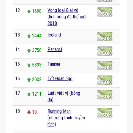
12
Vòng loại Giải vô
1698
địch bóng đá thế giới
2018
13
Iceland
2444
14
Panamá
3758
15
Tunisia
5393
16
Tết Đoan ngọ
2002
17
Luật việt vị (bóng
1211
đá)
18
Running Man
10
(chương trình truyền
hình)