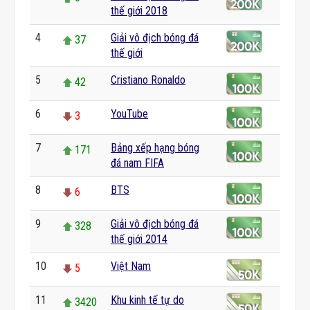
thế giới 2018
4
Giải vô địch bóng đá
37
thế giới
5
Cristiano Ronaldo
42
6
YouTube
3
7
Bảng xếp hạng bóng
171
đá nam FIFA
8
BTS
6
9
Giải vô địch bóng đá
328
thế giới 2014
10
Việt Nam
5
11
Khu kinh tế tự do
3420