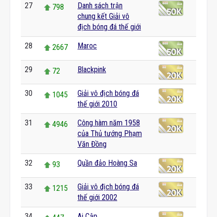
27
Danh sách trận
798
chung kết Giải vô
địch bóng đá thế giới
28
Maroc
2667
29
Blackpink
72
30
Giải vô địch bóng đá
1045
thế giới 2010
31
Công hàm năm 1958
4946
của Thủ tướng Phạm
Văn Đồng
32
Quần đảo Hoàng Sa
93
33
Giải vô địch bóng đá
1215
thế giới 2002
34
Ai Cập