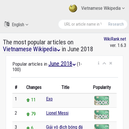
Vietnamese Wikipedia
English
Research
WikiRank.net
The most popular articles on
ver. 1.6.3
Vietnamese Wikipedia
in June 2018
June 2018
Popular articles in
(1-
100)
#
Changes
Title
Popularity
1
Exo
11
2
Lionel Messi
79
3
Giải vô địch bóng đá
6