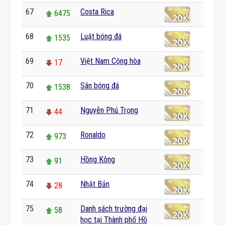
67
Costa Rica
6475
68
Luật bóng đá
1535
69
Việt Nam Cộng hòa
17
70
Sân bóng đá
1538
71
Nguyễn Phú Trọng
44
72
Ronaldo
973
73
Hồng Kông
91
74
Nhật Bản
28
75
Danh sách trường đại
58
học tại Thành phố Hồ