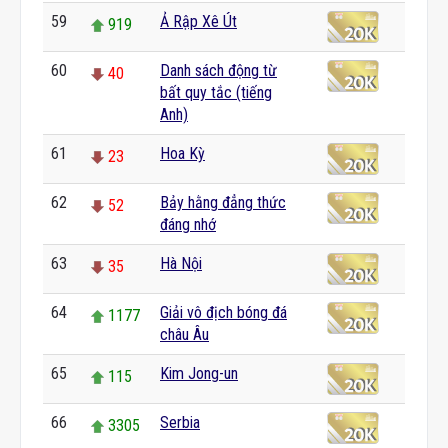
59
Ả Rập Xê Út
919
60
Danh sách động từ
40
bất quy tắc (tiếng
Anh)
61
Hoa Kỳ
23
62
Bảy hằng đẳng thức
52
đáng nhớ
63
Hà Nội
35
64
Giải vô địch bóng đá
1177
châu Âu
65
Kim Jong-un
115
66
Serbia
3305