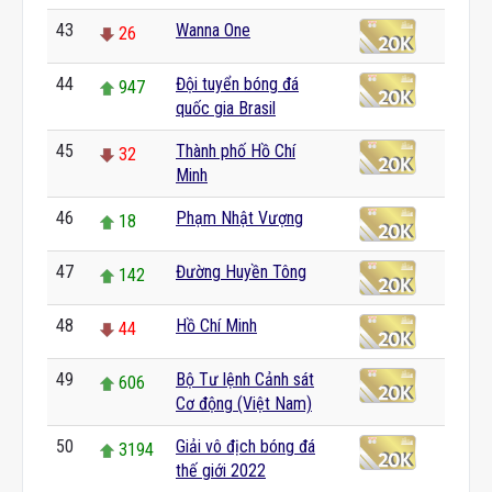
43
Wanna One
26
44
Đội tuyển bóng đá
947
quốc gia Brasil
45
Thành phố Hồ Chí
32
Minh
46
Phạm Nhật Vượng
18
47
Đường Huyền Tông
142
48
Hồ Chí Minh
44
49
Bộ Tư lệnh Cảnh sát
606
Cơ động (Việt Nam)
50
Giải vô địch bóng đá
3194
thế giới 2022