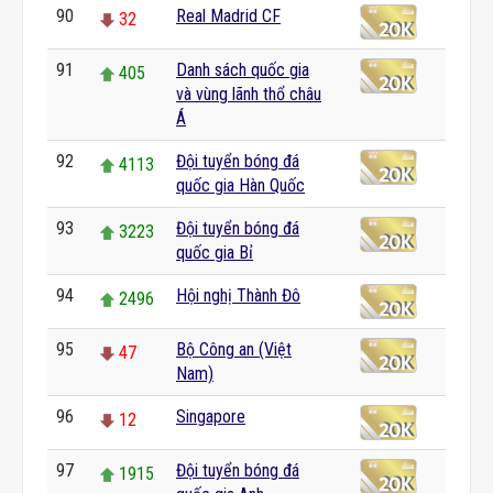
90
Real Madrid CF
32
91
Danh sách quốc gia
405
và vùng lãnh thổ châu
Á
92
Đội tuyển bóng đá
4113
quốc gia Hàn Quốc
93
Đội tuyển bóng đá
3223
quốc gia Bỉ
94
Hội nghị Thành Đô
2496
95
Bộ Công an (Việt
47
Nam)
96
Singapore
12
97
Đội tuyển bóng đá
1915