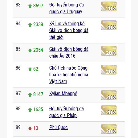
83
Đội tuyển bóng đá
8697
quốc gia Uruguay
84
Kỷ lục và thống kê
2338
Giải vô địch bóng đá
thế giới
85
Giải vô địch bóng đá
2054
châu Âu 2016
86
Chủ tịch nước Cộng
62
hòa xã hội chủ nghĩa
Việt Nam
87
Kylian Mbappé
8147
88
Đội tuyển bóng đá
1635
quốc gia Pháp
89
Phú Quốc
13