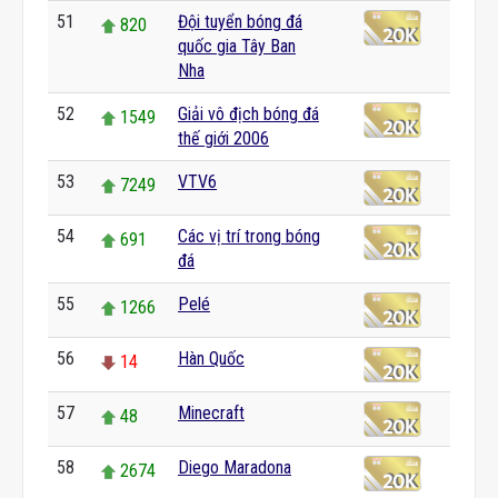
51
Đội tuyển bóng đá
820
quốc gia Tây Ban
Nha
52
Giải vô địch bóng đá
1549
thế giới 2006
53
VTV6
7249
54
Các vị trí trong bóng
691
đá
55
Pelé
1266
56
Hàn Quốc
14
57
Minecraft
48
58
Diego Maradona
2674