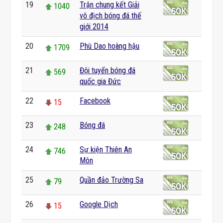
19
Trận chung kết Giải
1040
vô địch bóng đá thế
giới 2014
20
Phù Dao hoàng hậu
1709
21
Đội tuyển bóng đá
569
quốc gia Đức
22
Facebook
15
23
Bóng đá
248
24
Sự kiện Thiên An
746
Môn
25
Quần đảo Trường Sa
79
26
Google Dịch
15