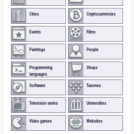
Cities
Cryptocurrencies
Events
Films
Paintings
People
Programming
Shops
languages
Software
Taxones
Television series
Universities
Video games
Websites