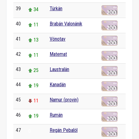
39
Türkän
34
40
Brabän Valonänik
11
41
Vönotav
13
42
Matemat
11
43
Laustralän
25
44
Kanadän
19
45
Namur (provin)
11
46
Rumän
19
47
Regän Pebalöl
0