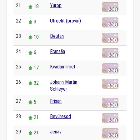
21
Yurop
18
22
Utrecht (provin)
3
23
Deutän
10
24
Fransän
6
25
Kvadamilmet
17
26
Johann Martin
32
Schleyer
27
Frisän
5
28
Bevüresod
21
29
Jenav
21