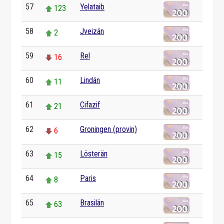
57
Yelataib
123
58
Jveizän
2
59
Rel
16
60
Lindän
11
61
Cifazif
21
62
Groningen (provin)
6
63
Lösterän
15
64
Paris
8
65
Brasilän
63