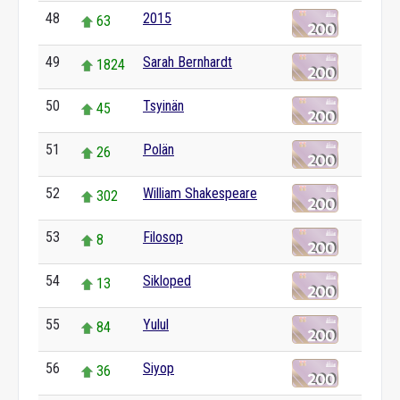
48
2015
63
49
Sarah Bernhardt
1824
50
Tsyinän
45
51
Polän
26
52
William Shakespeare
302
53
Filosop
8
54
Sikloped
13
55
Yulul
84
56
Siyop
36