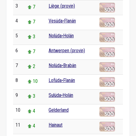
3
Liège (provin)
7
4
Vesüda⸗Flanän
7
5
Nolüda⸗Holän
3
6
Antwerpen (provin)
7
7
Nolüda⸗Brabän
2
8
Lofüda⸗Flanän
10
9
Sulüda⸗Holän
3
10
Gelderland
4
11
Hainaut
4