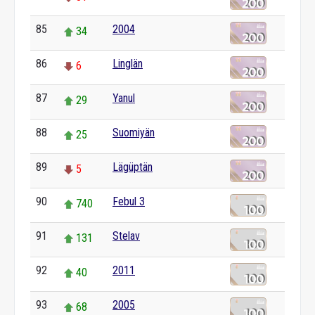
85
2004
34
86
Linglän
6
87
Yanul
29
88
Suomiyän
25
89
Lägüptän
5
90
Febul 3
740
91
Stelav
131
92
2011
40
93
2005
68