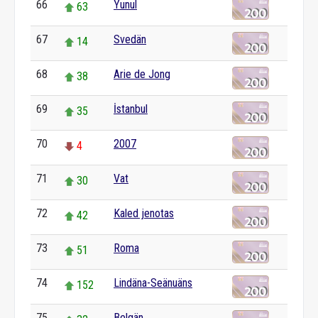
66
Yunul
63
67
Svedän
14
68
Arie de Jong
38
69
İstanbul
35
70
2007
4
71
Vat
30
72
Kaled jenotas
42
73
Roma
51
74
Lindäna-Seänuäns
152
75
Belgän