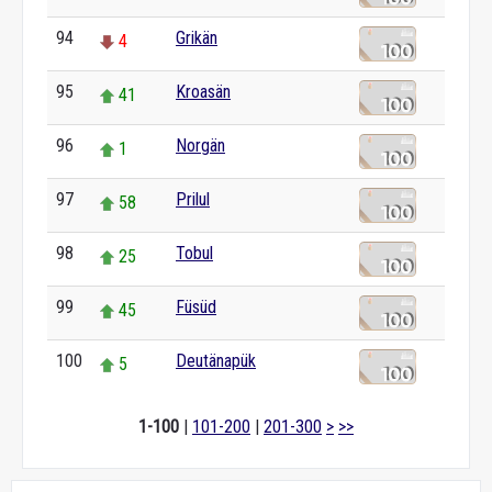
94
Grikän
4
95
Kroasän
41
96
Norgän
1
97
Prilul
58
98
Tobul
25
99
Füsüd
45
100
Deutänapük
5
1-100
|
101-200
|
201-300
>
>>