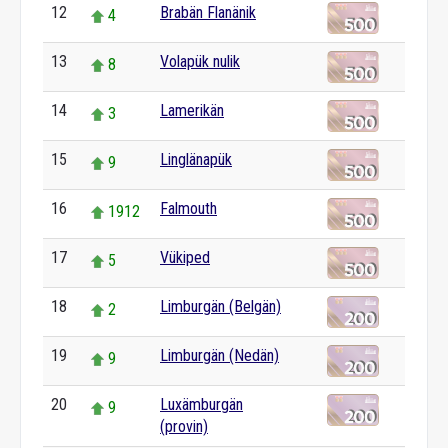
12
Brabän Flanänik
4
13
Volapük nulik
8
14
Lamerikän
3
15
Linglänapük
9
16
Falmouth
1912
17
Vükiped
5
18
Limburgän (Belgän)
2
19
Limburgän (Nedän)
9
20
Luxämburgän
9
(provin)