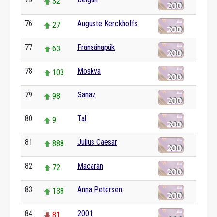
32
76
Auguste Kerckhoffs
27
77
Fransänapük
63
78
Moskva
103
79
Sanav
98
80
Tal
9
81
Julius Caesar
888
82
Macarän
72
83
Anna Petersen
138
84
2001
81