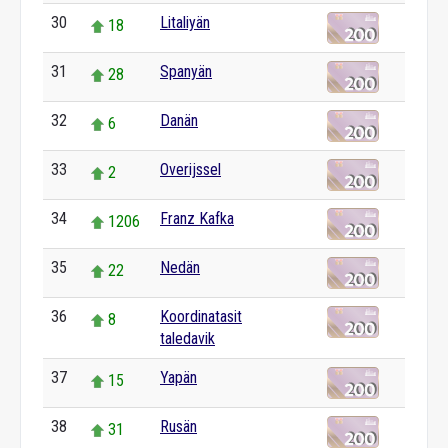
30
Litaliyän
18
31
Spanyän
28
32
Danän
6
33
Overijssel
2
34
Franz Kafka
1206
35
Nedän
22
36
Koordinatasit
8
taledavik
37
Yapän
15
38
Rusän
31