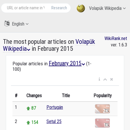
Research
Volapük Wikipedia
English
WikiRank.net
The most popular articles on
Volapük
ver. 1.6.3
Wikipedia
in February 2015
February 2015
Popular articles in
(1-
100)
#
Changes
Title
Popularity
1
Portugän
87
2
Setul 25
154