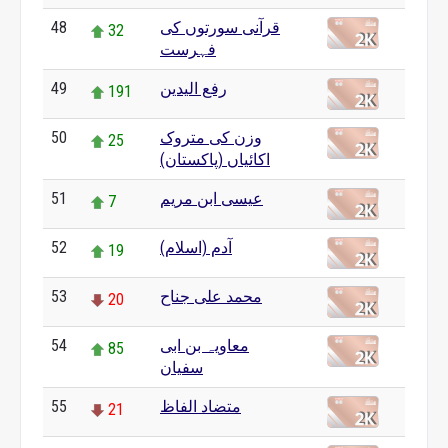
قرآنی سورتوں کی
48
32
فہرست
رفع الیدین
49
191
وزن کی متروک
50
25
اکائیاں (پاکستان)
عیسی ابن مریم
51
7
آدم (اسلام)
52
19
محمد علی جناح
53
20
معاویہ بن ابی
54
85
سفیان
متضاد الفاظ
55
21