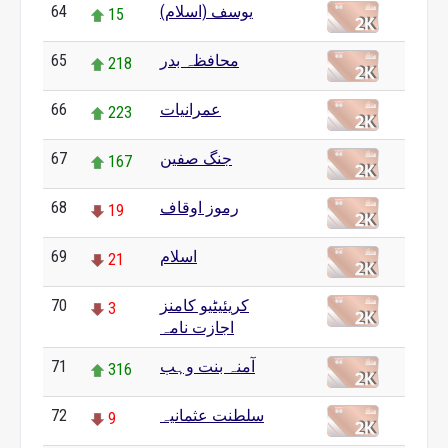
یوسف (اسلام)
64
15
محافظہ بدر
65
218
عمرانیات
66
223
جنگ صفین
67
167
رموز اوقاف
68
19
اسلام
69
21
کریئیٹیو کامنز
70
3
اجازت نامہ
آمنہ بنت وہب
71
316
سلطنت عثمانیہ
72
9