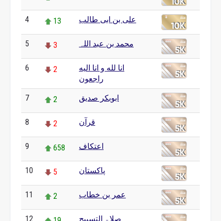
علی بن ابی طالب
4
13
محمد بن عبد اللہ
5
3
انا لله و انا الیه
6
2
راجعون
ابوبکر صدیق
7
2
قرآن
8
2
اعتکاف
9
658
پاکستان
10
5
عمر بن خطاب
11
2
صلاۃ التسبیح
12
19