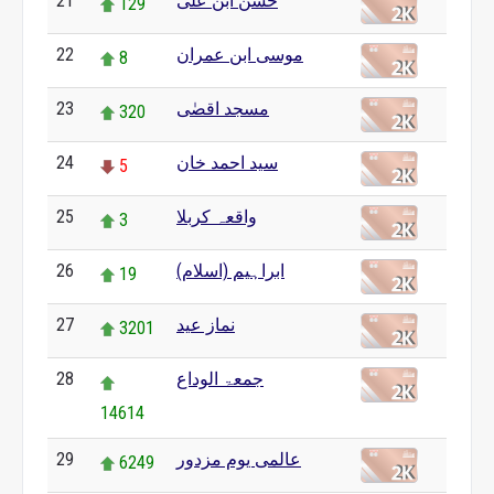
حسن ابن علی
21
129
موسی ابن عمران
22
8
مسجد اقصٰی
23
320
سید احمد خان
24
5
واقعہ کربلا
25
3
ابراہیم (اسلام)
26
19
نماز عید
27
3201
جمعۃ الوداع
28
14614
عالمی یوم مزدور
29
6249