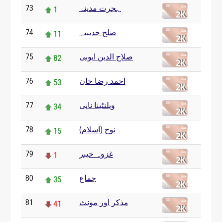
ہجرت مدینہ
73
1
صلح حدیبیہ
74
11
صلاح الدین ایوبی
75
82
احمد رضا خان
76
53
ویلنٹینا ناپی
77
34
نوح (اسلام)
78
15
غزوہ خیبر
79
1
جماع
80
35
مذکر اور مونث
81
41