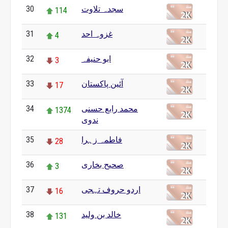
سجدہ تلاوت
30
114
غزوہ احد
31
4
ابو حنیفہ
32
3
آئین پاکستان
33
17
محمد رابع حسنی
34
1374
ندوی
فاطمہ زہرا
35
28
صحیح بخاری
36
3
اردو حروف تہجی
37
16
خالد بن ولید
38
131