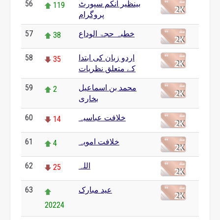
بینظیر انکم سپورٹ
56
119
پروگرام
خطبہ حجۃ الوداع
57
38
اردو زبان کی ابتدا
58
35
کے متعلق نظریات
محمد بن اسماعیل
59
2
بخاری
خلافت عباسیہ
60
14
خلافت امویہ
61
4
اللہ
62
25
عید مبارک
63
20224