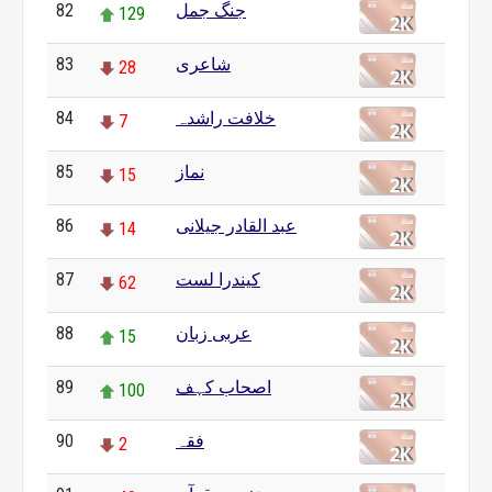
جنگ جمل
82
129
شاعری
83
28
خلافت راشدہ
84
7
نماز
85
15
عبد القادر جیلانی
86
14
کیندرا لست
87
62
عربی زبان
88
15
اصحاب کہف
89
100
فقہ
90
2