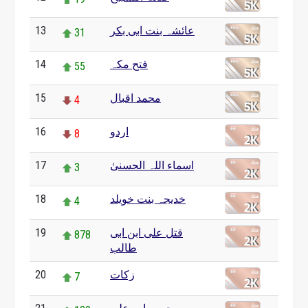
عائشہ بنت ابی بکر
13
31
فتح مکہ
14
55
محمد اقبال
15
4
اردو
16
8
اسماء اللہ الحسنیٰ
17
3
خدیجہ بنت خویلد
18
4
قتل علی ابن ابی
19
878
طالب
زکات
20
7