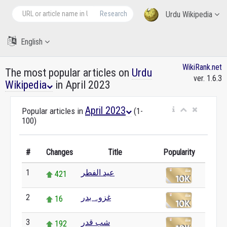
Research
Urdu Wikipedia
English
WikiRank.net
The most popular articles on
Urdu
ver. 1.6.3
Wikipedia
in April 2023
April 2023
Popular articles in
(1-
100)
#
Changes
Title
Popularity
عید الفطر
1
421
غزوہ بدر
2
16
شب قدر
3
192