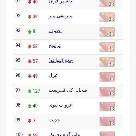
تفسیر قرآن
91
40
مير تقی میر
92
39
تصوف
93
8
تراویح
94
62
جمع (قواعد)
95
57
غزل
96
49
صحابہ کی فہرست
97
127
غزوات نبوی
98
40
حدیث
99
7
علی گڑھ تحریک
100
59