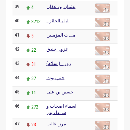
عثمان بن عفان
39
4
لیلۃ الجائزہ
40
8713
امہات المؤمنین
41
5
غزوہ خندق
42
22
روزہ (اسلام)
43
31
ختم نبوت
44
37
حسین بن علی
45
11
اسماء اصحاب و
46
272
شہداء بدر
مرزا غالب
47
23