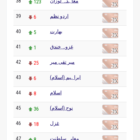
معاہدہ لوزان
38
123
اردو نظم
39
6
بھارت
40
5
غزوہ خندق
41
1
مير تقی میر
42
25
ابراہیم (اسلام)
43
6
اسلام
44
8
نوح (اسلام)
45
36
غزل
46
18
مغلیہ سلطنت
47
8