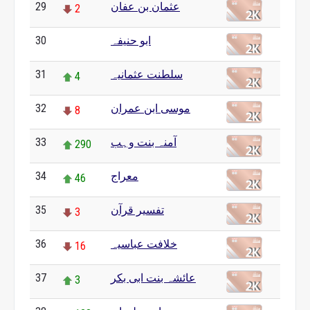
عثمان بن عفان
29
2
ابو حنیفہ
30
0
سلطنت عثمانیہ
31
4
موسی ابن عمران
32
8
آمنہ بنت وہب
33
290
معراج
34
46
تفسیر قرآن
35
3
خلافت عباسیہ
36
16
عائشہ بنت ابی بکر
37
3