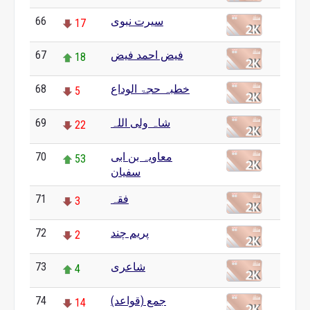
سیرت نبوی
66
17
فیض احمد فیض
67
18
خطبہ حجۃ الوداع
68
5
شاہ ولی اللہ
69
22
معاویہ بن ابی
70
53
سفیان
فقہ
71
3
پریم چند
72
2
شاعری
73
4
جمع (قواعد)
74
14