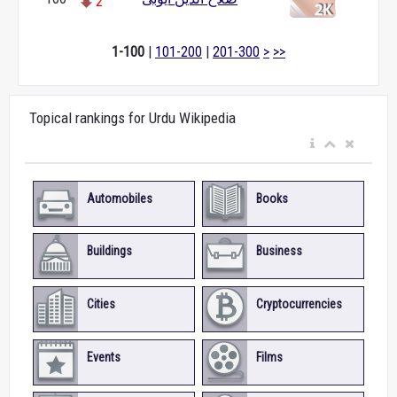
2
1-100
|
101-200
|
201-300
>
>>
Topical rankings for Urdu Wikipedia
Automobiles
Books
Buildings
Business
Cities
Cryptocurrencies
Events
Films