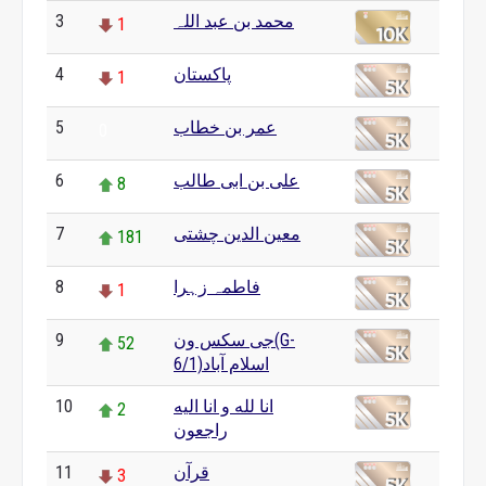
محمد بن عبد اللہ
3
1
پاکستان
4
1
عمر بن خطاب
5
0
علی بن ابی طالب
6
8
معین الدین چشتی
7
181
فاطمہ زہرا
8
1
جی سکس ون(G-
9
52
6/1)اسلام آباد
انا لله و انا الیه
10
2
راجعون
قرآن
11
3