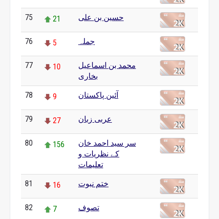
حسین بن علی
75
21
جملہ
76
5
محمد بن اسماعیل
77
10
بخاری
آئین پاکستان
78
9
عربی زبان
79
27
سر سید احمد خان
80
156
کے نظریات و
تعلیمات
ختم نبوت
81
16
تصوف
82
7