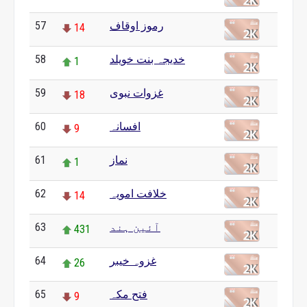
رموز اوقاف
57
14
خدیجہ بنت خویلد
58
1
غزوات نبوی
59
18
افسانہ
60
9
نماز
61
1
خلافت امویہ
62
14
آئین ہند
63
431
غزوہ خیبر
64
26
فتح مکہ
65
9