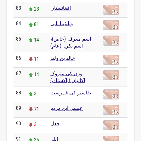
افغانستان
83
23
ویلنٹینا ناپی
84
81
اسم معرفہ (خاص)،
85
14
اسم نکرہ (عام)
خالد بن ولید
86
11
وزن کی متروک
87
14
اکائیاں (پاکستان)
تفاسیر کی فہرست
88
3
عیسی ابن مریم
89
71
فعل
90
3
اللہ
91
35