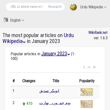
Research
Urdu Wikipedia
English
WikiRank.net
The most popular articles on
Urdu
ver. 1.6.3
Wikipedia
in January 2023
January 2023
Popular articles in
(1-
100)
#
Changes
Title
Popularity
ابوبکر صدیق
1
0
یوم جمہوریہ بھارت
2
410