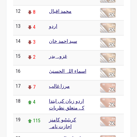
محمد اقبال
12
8
اردو
13
4
سید احمد خان
14
3
غزوہ بدر
15
2
اسماء اللہ الحسنیٰ
16
0
مرزا غالب
17
7
اردو زبان کی ابتدا
18
4
کے متعلق نظریات
کریئیٹیو کامنز
19
115
اجازت نامہ