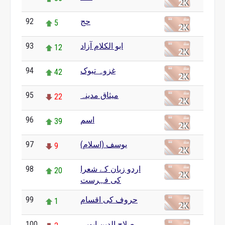
حج
92
5
ابو الکلام آزاد
93
12
غزوہ تبوک
94
42
میثاق مدینہ
95
22
اسم
96
39
یوسف (اسلام)
97
9
اردو زبان کے شعرا
98
20
کی فہرست
حروف کی اقسام
99
1
صلاح الدین ایوبی
100