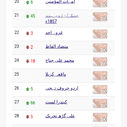
امہات المؤمنین
20
6
جنگ آزادی ہند
21
45
1857ء
غزوہ احد
22
3
متضاد الفاظ
23
2
محمد علی جناح
24
18
واقعہ کربلا
25
0
اردو حروف تہجی
26
5
کیندرا لست
27
66
علی گڑھ تحریک
28
5