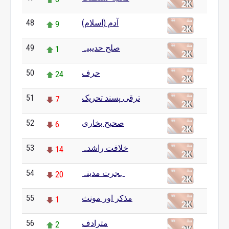
آدم (اسلام)
48
9
صلح حدیبیہ
49
1
حرف
50
24
ترقی پسند تحریک
51
7
صحیح بخاری
52
6
خلافت راشدہ
53
14
ہجرت مدینہ
54
20
مذکر اور مونث
55
1
مترادف
56
2