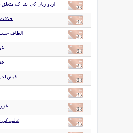
اردو زبان کی ابتدا کے متعلق 
خلافت 
الطاف حسین
غز
خت
فیض احم
غزوہ
غالب کی 