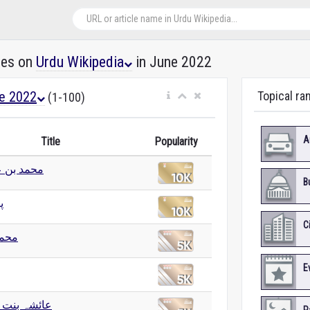
les on
Urdu Wikipedia
in June 2022
e 2022
Topical ra
(1-100)
A
Title
Popularity
محمد بن عب
B
پ
C
محمد
E
عائشہ بنت ا