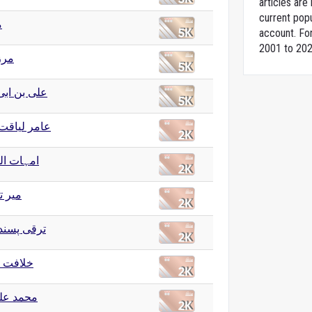
articles ar
current popu
م
account. For
2001 to 202
مرز
علی بن اب
عامر لیاقت
امہات ال
مير ت
ترقی پسند
خلافت 
محمد عل