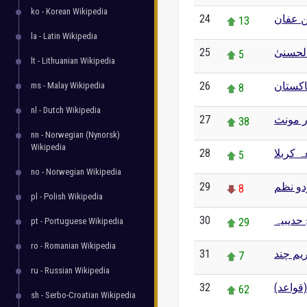
ko - Korean Wikipedia
24
ن عفان
13
la - Latin Wikipedia
25
الحسنیٰ
5
lt - Lithuanian Wikipedia
26
پاکستان
ms - Malay Wikipedia
8
nl - Dutch Wikipedia
27
ر مونث
38
nn - Norwegian (Nynorsk)
Wikipedia
28
ہ کربلا
5
no - Norwegian Wikipedia
29
دو نظم
8
pl - Polish Wikipedia
30
حدیبیہ
pt - Portuguese Wikipedia
29
ro - Romanian Wikipedia
31
یم چند
7
ru - Russian Wikipedia
32
(قواعد
62
sh - Serbo-Croatian Wikipedia