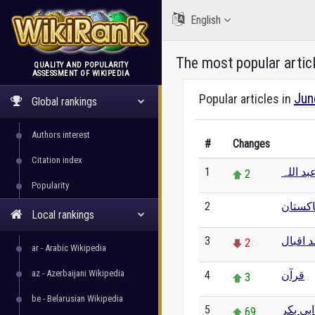
English
The most popular artic
QUALITY AND POPULARITY
ASSESSMENT OF WIKIPEDIA
WikiRank
Jun
Popular articles in
Global rankings
Authors interest
#
Changes
Citation index
1
د اللہ
2
Popularity
2
اکستان
0
Local rankings
3
 اقبال
2
ar - Arabic Wikipedia
az - Azerbaijani Wikipedia
4
قرآن
3
be - Belarusian Wikipedia
5
بی بکر
69