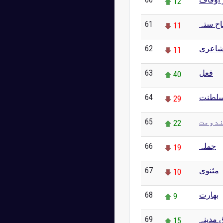
12
61
ح ستہ
11
62
اعری
11
63
فعل
40
64
سلطنت
29
65
دومت
22
66
جملہ
19
67
مثنوی
10
68
بھارت
9
69
 مدینہ
15