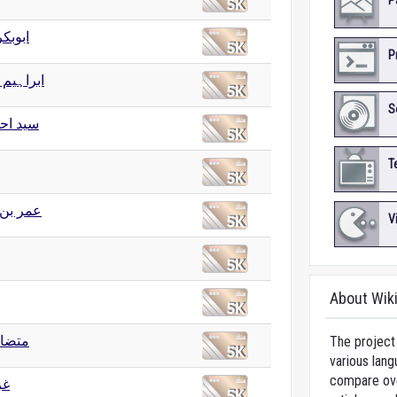
P
ابوبک
P
ابراہیم)
S
سید اح
T
عمر بن
V
About Wik
متضاد
The project 
various lang
compare over
غز