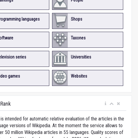
aintings
People
rogramming languages
Shops
oftware
Taxones
elevision series
Universities
ideo games
Websites
iRank
is intended for automatic relative evaluation of the articles in the
uage versions of Wikipedia. At the moment the service allows to
 50 million Wikipedia articles in 55 languages. Quality scores of