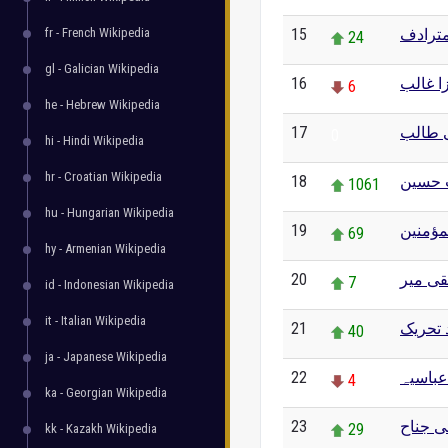
fr - French Wikipedia
15
ترادف
24
gl - Galician Wikipedia
16
ا غالب
6
he - Hebrew Wikipedia
17
ی طالب
0
hi - Hindi Wikipedia
hr - Croatian Wikipedia
18
 حسین
1061
hu - Hungarian Wikipedia
19
مؤمنین
69
hy - Armenian Wikipedia
20
قی میر
7
id - Indonesian Wikipedia
it - Italian Wikipedia
21
 تحریک
40
ja - Japanese Wikipedia
22
عباسیہ
4
ka - Georgian Wikipedia
23
ی جناح
29
kk - Kazakh Wikipedia