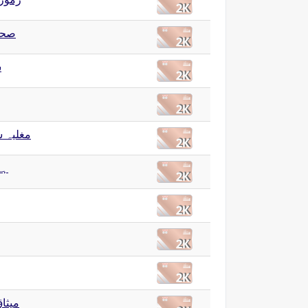
صحا
ش
مغلیہ 
ہن
میثاق