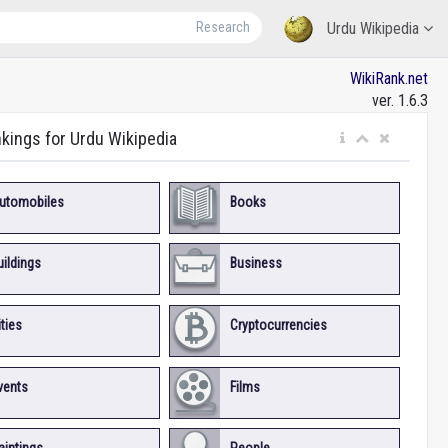
Research
Urdu Wikipedia
WikiRank.net
ver. 1.6.3
nkings for Urdu Wikipedia
utomobiles
Books
uildings
Business
ities
Cryptocurrencies
vents
Films