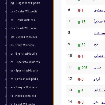
bg - Bulgarian Wikipedia
6
ر صدیق
1
ca - Catalan Wikipedia
cs - Czech Wikipedia
7
 (اسلام
15
da - Danish Wikipedia
8
مد خان
0
de - German Wikipedia
9
حج
32
el - Greek Wikipedia
en - English Wikipedia
10
 خطاب
1
eo - Esperanto Wikipedia
11
بیرل
205
es - Spanish Wikipedia
12
اردو
et - Estonian Wikipedia
6
eu - Basque Wikipedia
13
 الفاظ
6
fa - Persian Wikipedia
14
وہ بدر
3
fi - Finnish Wikipedia