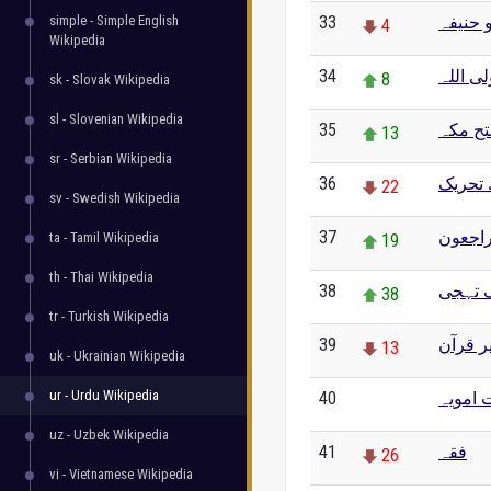
simple - Simple English
33
و حنیفہ
4
Wikipedia
34
ی اللہ
8
sk - Slovak Wikipedia
sl - Slovenian Wikipedia
35
تح مکہ
13
sr - Serbian Wikipedia
36
تحریک
22
sv - Swedish Wikipedia
37
ه راجعون
ta - Tamil Wikipedia
19
th - Thai Wikipedia
38
 تہجی
38
tr - Turkish Wikipedia
39
ر قرآن
13
uk - Ukrainian Wikipedia
ur - Urdu Wikipedia
40
 امویہ
0
uz - Uzbek Wikipedia
41
فقہ
26
vi - Vietnamese Wikipedia