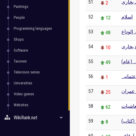
51
 بخاری
2
Paintings
52
اسلام
12
People
Programming languages
53
الوداع
48
Shops
54
بخاری
10
Software
55
ہ (عام
Taxones
49
Television series
56
ثمانیہ
1
Universities
57
عمران
25
Video games
Websites
58
اشیات
62
WikiRank.net
59
ر (کتاب
8
60
 اوقاف