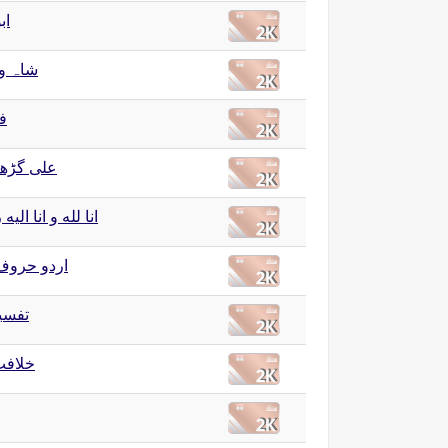
اب
شاہ ول
ف
علی گڑھ 
انا لله و انا الی
اردو حروف
تفسی
خلافت