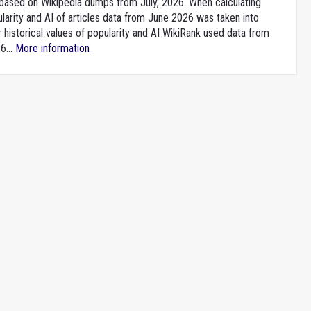
e based on Wikipedia dumps from July, 2026. When calculating
larity and AI of articles data from June 2026 was taken into
 historical values of popularity and AI WikiRank used data from
6...
More information