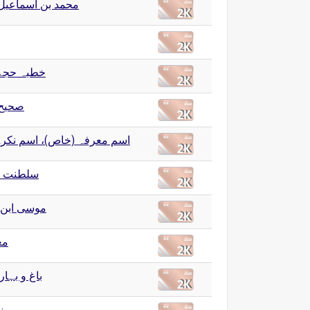
محمد بن اسماعیل
خطبہ حجۃ 
صحیح 
اسم معرفہ (خاص)، اسم نکر)
سلطنت ع
موسی ابن 
مع
باغ و بہا)
رموز