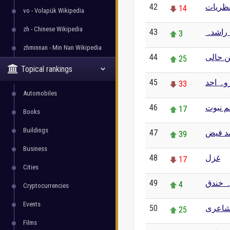
42
نظریات
14
vo - Volapük Wikipedia
zh - Chinese Wikipedia
43
راشدہ
3
zhminnan - Min Nan Wikipedia
44
 حالی
25
Topical rankings
45
وہ احد
33
Automobiles
46
م نبوت
17
Books
Buildings
47
د فیض
39
Business
48
غزل
17
Cities
49
 خندق
4
Cryptocurrencies
Events
50
شاعری
25
Films