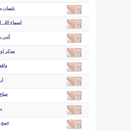
عثمان ب
اسماء اللہ 
آئین 
مذکر او
واقع
ار
صلح 
پر
جمع )