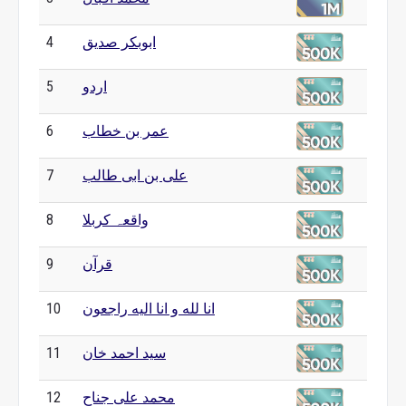
ابوبکر صدیق
4
اردو
5
عمر بن خطاب
6
علی بن ابی طالب
7
واقعہ کربلا
8
قرآن
9
انا لله و انا الیه راجعون
10
سید احمد خان
11
محمد علی جناح
12