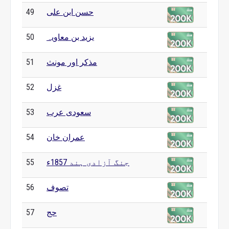
حسن ابن علی
49
یزید بن معاویہ
50
مذکر اور مونث
51
غزل
52
سعودی عرب
53
عمران خان
54
جنگ آزادی ہند 1857ء
55
تصوف
56
حج
57