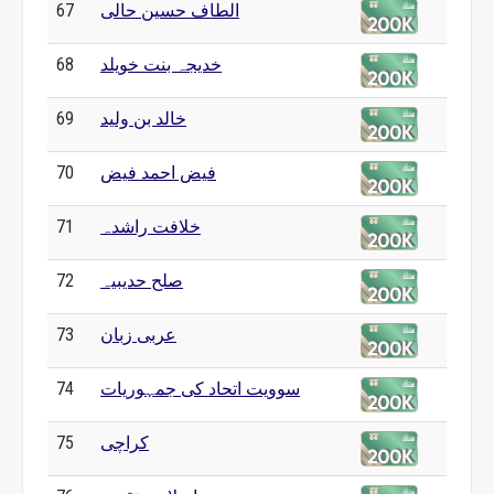
الطاف حسین حالی
67
خدیجہ بنت خویلد
68
خالد بن ولید
69
فیض احمد فیض
70
خلافت راشدہ
71
صلح حدیبیہ
72
عربی زبان
73
سوویت اتحاد کی جمہوریات
74
کراچی
75