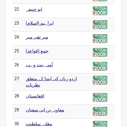
ابو حنیفہ
22
ابراہیم (اسلام)
23
مير تقی میر
24
جمع (قواعد)
25
آمنہ بنت وہب
26
اردو زبان کی ابتدا کے متعلق
27
نظریات
افغانستان
28
معاویہ بن ابی سفیان
29
مغلیہ سلطنت
30