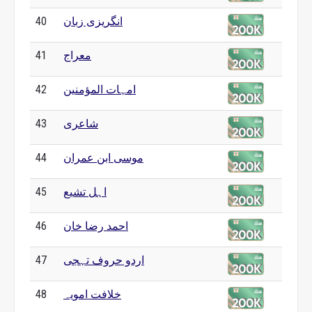
انگریزی زبان
40
معراج
41
امہات المؤمنین
42
شاعری
43
موسی ابن عمران
44
اہل تشیع
45
احمد رضا خان
46
اردو حروف تہجی
47
خلافت امویہ
48