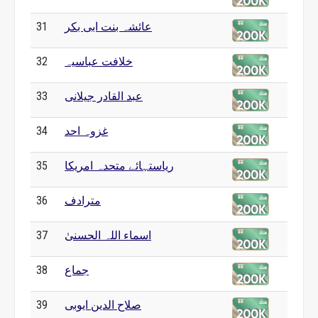
عائشہ بنت ابی بکر
31
خلافت عباسیہ
32
عبد القادر جیلانی
33
غزوہ احد
34
ریاستہائے متحدہ امریکا
35
مترادف
36
اسماء اللہ الحسنیٰ
37
جماع
38
صلاح الدین ایوبی
39