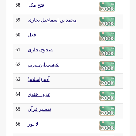
فتح مکہ
58
محمد بن اسماعیل بخاری
59
فعل
60
صحیح بخاری
61
عیسی ابن مریم
62
آدم (اسلام)
63
غزوہ خندق
64
تفسیر قرآن
65
لاہور
66