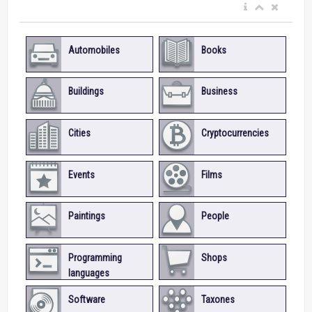
Automobiles
Books
Buildings
Business
Cities
Cryptocurrencies
Events
Films
Paintings
People
Programming
Shops
languages
Software
Taxones