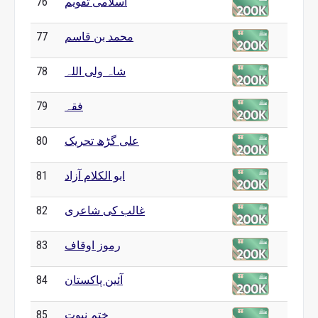
اسلامی تقویم
76
محمد بن قاسم
77
شاہ ولی اللہ
78
فقہ
79
علی گڑھ تحریک
80
ابو الکلام آزاد
81
غالب کی شاعری
82
رموز اوقاف
83
آئین پاکستان
84
ختم نبوت
85