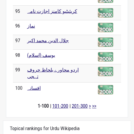
کریئیٹیو کامنز اجازت نامہ
95
نماز
96
جلال الدین محمد اکبر
97
یوسف (اسلام)
98
اردو محاورے بلحاظ حروف
99
تہجی
افسانہ
100
1-100
|
101-200
|
201-300
>
>>
Topical rankings for Urdu Wikipedia