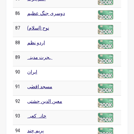
دوسری جنگ عظیم
86
نوح (اسلام)
87
اردو نظم
88
ہجرت مدینہ
89
ایران
90
مسجد اقصٰی
91
معین الدین چشتی
92
خانہ کعبہ
93
پریم چند
94