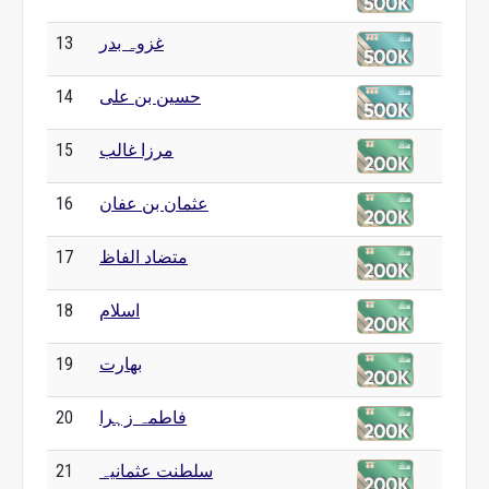
غزوہ بدر
13
حسین بن علی
14
مرزا غالب
15
عثمان بن عفان
16
متضاد الفاظ
17
اسلام
18
بھارت
19
فاطمہ زہرا
20
سلطنت عثمانیہ
21